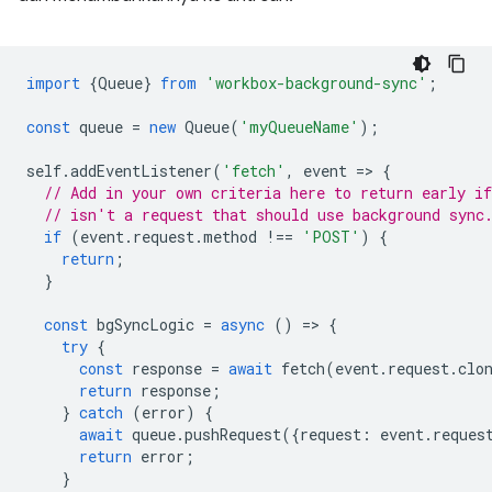
import
{
Queue
}
from
'workbox-background-sync'
;
const
queue
=
new
Queue
(
'myQueueName'
);
self
.
addEventListener
(
'fetch'
,
event
=
>
{
// Add in your own criteria here to return early if
// isn't a request that should use background sync
if
(
event
.
request
.
method
!==
'POST'
)
{
return
;
}
const
bgSyncLogic
=
async
()
=
>
{
try
{
const
response
=
await
fetch
(
event
.
request
.
clo
return
response
;
}
catch
(
error
)
{
await
queue
.
pushRequest
({
request
:
event
.
reques
return
error
;
}