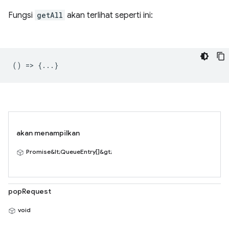
Fungsi
getAll
akan terlihat seperti ini:
() => {...}
akan menampilkan
Promise&lt;QueueEntry[]&gt;
popRequest
void