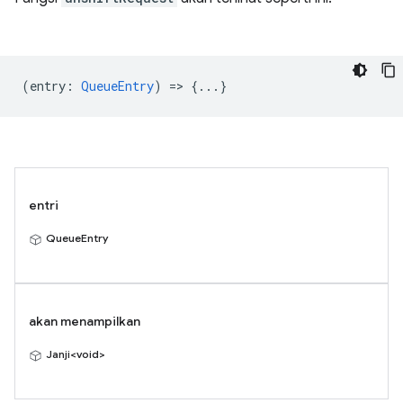
(
entry
:
QueueEntry
) => {...}
entri
QueueEntry
akan menampilkan
Janji<void>