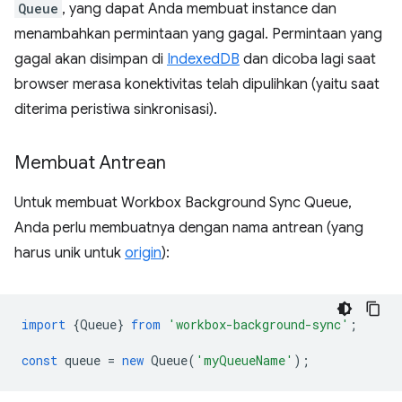
Queue
, yang dapat Anda membuat instance dan
menambahkan permintaan yang gagal. Permintaan yang
gagal akan disimpan di
IndexedDB
dan dicoba lagi saat
browser merasa konektivitas telah dipulihkan (yaitu saat
diterima peristiwa sinkronisasi).
Membuat Antrean
Untuk membuat Workbox Background Sync Queue,
Anda perlu membuatnya dengan nama antrean (yang
harus unik untuk
origin
):
import
{
Queue
}
from
'workbox-background-sync'
;
const
queue
=
new
Queue
(
'myQueueName'
);