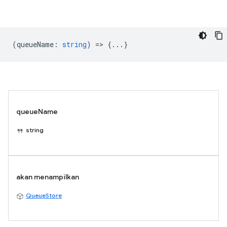
(
queueName
:
string
) => {...}
queueName
string
akan menampilkan
QueueStore