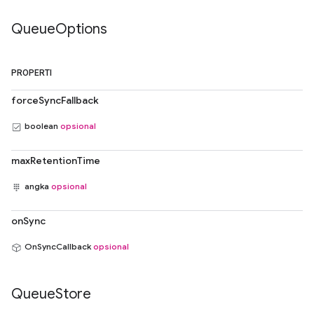
Queue
Options
PROPERTI
forceSyncFallback
boolean
opsional
maxRetentionTime
angka
opsional
onSync
OnSyncCallback
opsional
Queue
Store