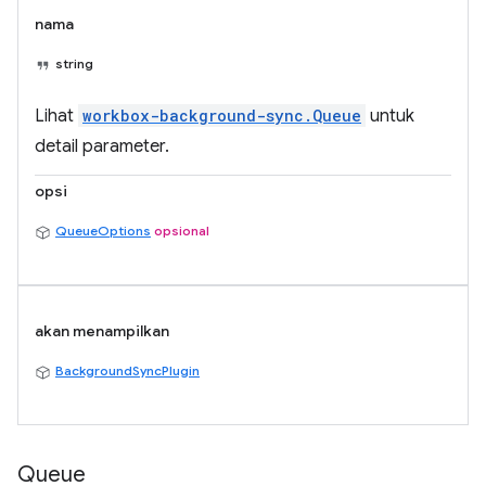
nama
string
Lihat
workbox-background-sync.Queue
untuk
detail parameter.
opsi
QueueOptions
opsional
akan menampilkan
BackgroundSyncPlugin
Queue