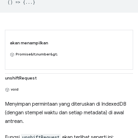
() => {...}
akan menampilkan
Promise&lt;number&gt;
unshiftRequest
void
Menyimpan permintaan yang diteruskan di IndexedDB
(dengan stempel waktu dan setiap metadata) di awal
antrean.
Fungsi
unshiftRequest
akan terlihat seperti ini: