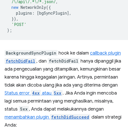
/\/api\/.*\/*.json/
,
new
NetworkOnly
({
plugins
:
[
bgSyncPlugin
],
}),
'POST'
);
BackgroundSyncPlugin
hook ke dalam
callback plugin
fetchDidFail
, dan
fetchDidFail
hanya dipanggil jika
ada pengecualian yang ditampilkan, kemungkinan besar
karena hingga kegagalan jaringan. Artinya, permintaan
tidak akan dicoba ulang jika ada yang diterima dengan
Status error
4xx
atau
5xx
. Jika Anda ingin mencoba
lagi semua permintaan yang menghasilkan, misalnya,
status
5xx
, Anda dapat melakukannya dengan
menambahkan plugin
fetchDidSucceed
dalam strategi
Anda: