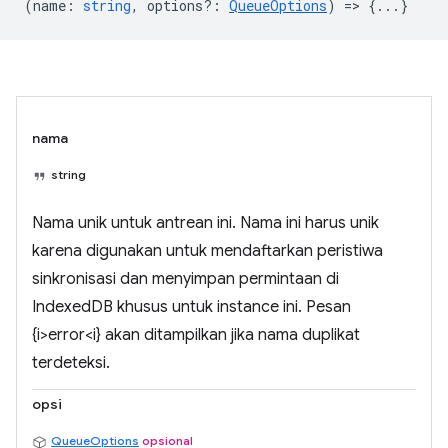
(
name
:
string
,
options?
:
QueueOptions
) => {...}
nama
string
Nama unik untuk antrean ini. Nama ini harus unik
karena digunakan untuk mendaftarkan peristiwa
sinkronisasi dan menyimpan permintaan di
IndexedDB khusus untuk instance ini. Pesan
{i>error<i} akan ditampilkan jika nama duplikat
terdeteksi.
opsi
QueueOptions
opsional