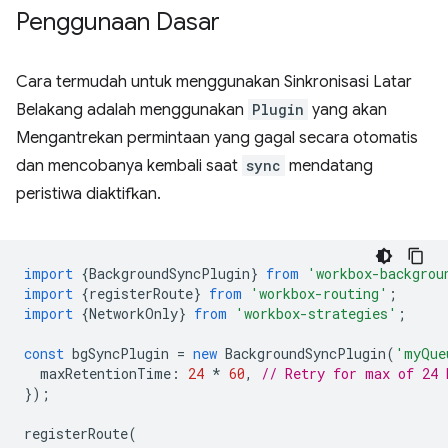
Penggunaan Dasar
Cara termudah untuk menggunakan Sinkronisasi Latar
Belakang adalah menggunakan
Plugin
yang akan
Mengantrekan permintaan yang gagal secara otomatis
dan mencobanya kembali saat
sync
mendatang
peristiwa diaktifkan.
import
{
BackgroundSyncPlugin
}
from
'workbox-backgrou
import
{
registerRoute
}
from
'workbox-routing'
;
import
{
NetworkOnly
}
from
'workbox-strategies'
;
const
bgSyncPlugin
=
new
BackgroundSyncPlugin
(
'myQue
maxRetentionTime
:
24
*
60
,
// Retry for max of 24 
});
registerRoute
(