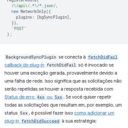
/\/api\/.*\/*.json/
,
new
NetworkOnly
({
plugins
:
[
bgSyncPlugin
],
}),
'POST'
);
BackgroundSyncPlugin
se conecta à
fetchDidFail
callback do plug-in
fetchDidFail
só é invocado se
houver uma exceção gerada, provavelmente devido a
uma falha de rede. Isso significa que as solicitações não
serão repetidas se houver a resposta recebida com
Status de erro
4xx
ou
5xx
. Se você quiser repetir
todas as solicitações que resultam em, por exemplo, um
status
5xx
, é possível fazer isso
como adicionar um
plug-in
fetchDidSucceed
à sua estratégia: