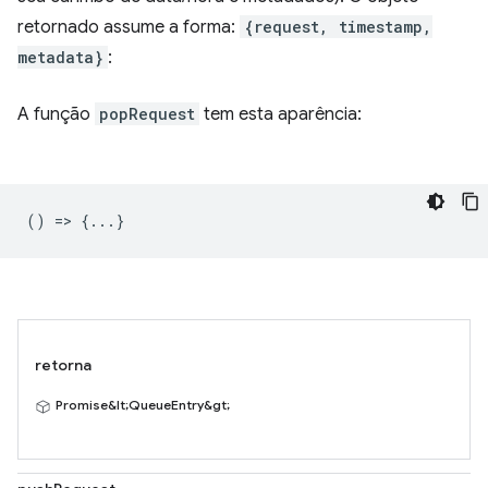
retornado assume a forma:
{request, timestamp,
metadata}
:
A função
popRequest
tem esta aparência:
() => {...}
retorna
Promise&lt;QueueEntry&gt;