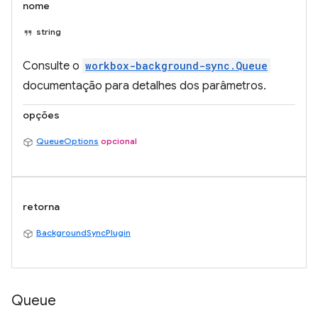
nome
string
Consulte o
workbox-background-sync.Queue
documentação para detalhes dos parâmetros.
opções
QueueOptions
opcional
retorna
BackgroundSyncPlugin
Queue