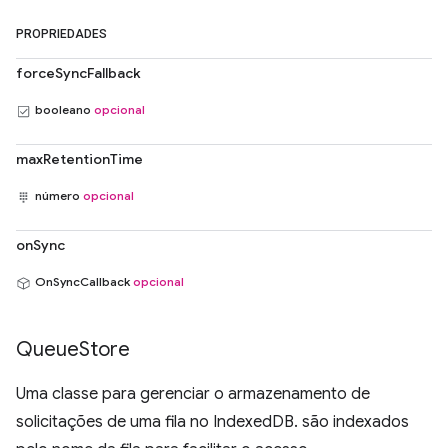
PROPRIEDADES
forceSyncFallback
booleano
opcional
maxRetentionTime
número
opcional
onSync
OnSyncCallback
opcional
Queue
Store
Uma classe para gerenciar o armazenamento de
solicitações de uma fila no IndexedDB. são indexados