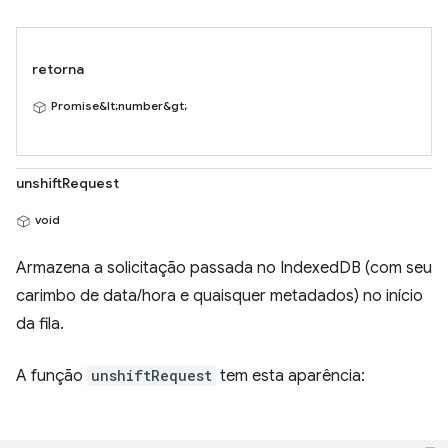
retorna
Promise&lt;number&gt;
unshiftRequest
void
Armazena a solicitação passada no IndexedDB (com seu
carimbo de data/hora e quaisquer metadados) no início
da fila.
A função
unshiftRequest
tem esta aparência: