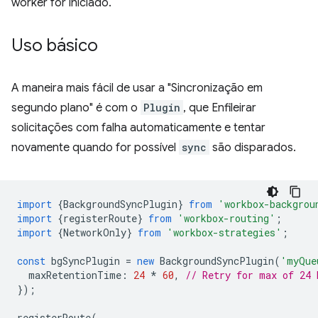
worker for iniciado.
Uso básico
A maneira mais fácil de usar a "Sincronização em
segundo plano" é com o
Plugin
, que Enfileirar
solicitações com falha automaticamente e tentar
novamente quando for possível
sync
são disparados.
import
{
BackgroundSyncPlugin
}
from
'workbox-backgrou
import
{
registerRoute
}
from
'workbox-routing'
;
import
{
NetworkOnly
}
from
'workbox-strategies'
;
const
bgSyncPlugin
=
new
BackgroundSyncPlugin
(
'myQue
maxRetentionTime
:
24
*
60
,
// Retry for max of 24 
});
registerRoute
(