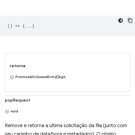
() => {...}
retorna
Promise&lt;QueueEntry[]&gt;
popRequest
void
Remove e retorna a última solicitação da fila (junto com
seu carimbo de data/hora e metadados). O objeto