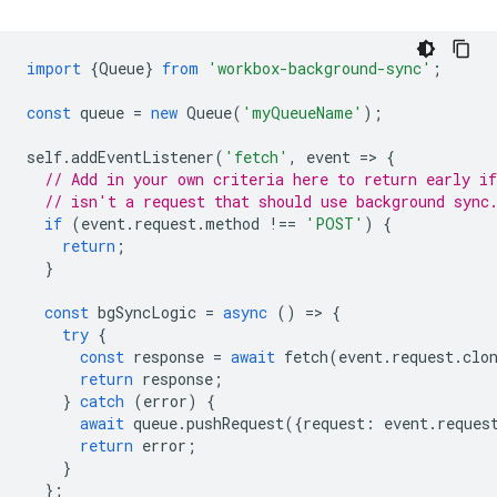
import
{
Queue
}
from
'workbox-background-sync'
;
const
queue
=
new
Queue
(
'myQueueName'
);
self
.
addEventListener
(
'fetch'
,
event
=
>
{
// Add in your own criteria here to return early if
// isn't a request that should use background sync
if
(
event
.
request
.
method
!==
'POST'
)
{
return
;
}
const
bgSyncLogic
=
async
()
=
>
{
try
{
const
response
=
await
fetch
(
event
.
request
.
clo
return
response
;
}
catch
(
error
)
{
await
queue
.
pushRequest
({
request
:
event
.
reques
return
error
;
}
};