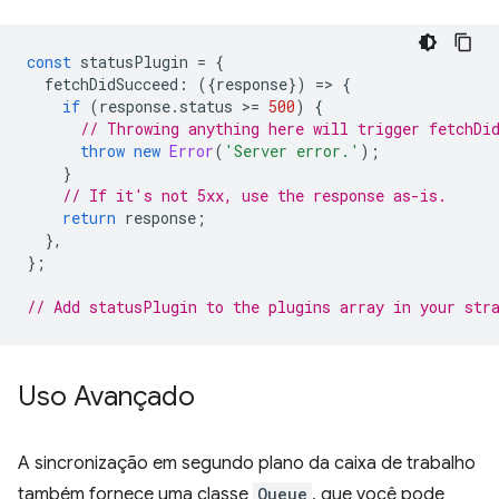
const
statusPlugin
=
{
fetchDidSucceed
:
({
response
})
=
>
{
if
(
response
.
status
>
=
500
)
{
// Throwing anything here will trigger fetchDi
throw
new
Error
(
'Server error.'
);
}
// If it's not 5xx, use the response as-is.
return
response
;
},
};
// Add statusPlugin to the plugins array in your str
Uso Avançado
A sincronização em segundo plano da caixa de trabalho
também fornece uma classe
Queue
, que você pode