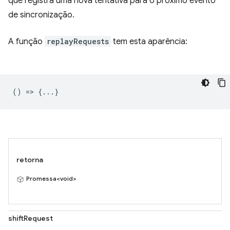
que registra uma nova tentativa para o próximo evento
de sincronização.
A função
replayRequests
tem esta aparência:
() => {...}
retorna
Promessa<void>
shiftRequest