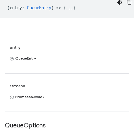
(
entry
:
QueueEntry
) => {...}
entry
QueueEntry
retorna
Promessa<void>
Queue
Options