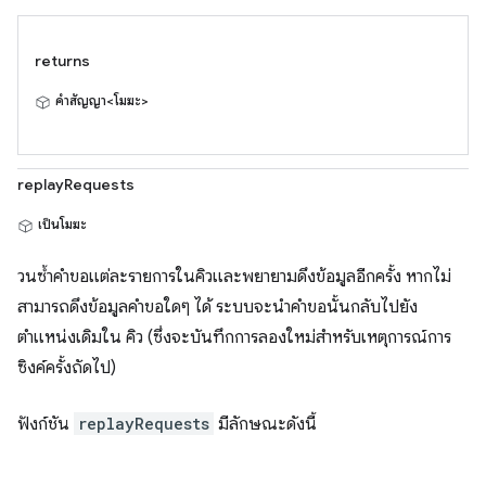
returns
คำสัญญา<โมฆะ>
replayRequests
เป็นโมฆะ
วนซ้ำคำขอแต่ละรายการในคิวและพยายามดึงข้อมูลอีกครั้ง หากไม่
สามารถดึงข้อมูลคำขอใดๆ ได้ ระบบจะนำคำขอนั้นกลับไปยัง
ตำแหน่งเดิมใน คิว (ซึ่งจะบันทึกการลองใหม่สำหรับเหตุการณ์การ
ซิงค์ครั้งถัดไป)
ฟังก์ชัน
replayRequests
มีลักษณะดังนี้