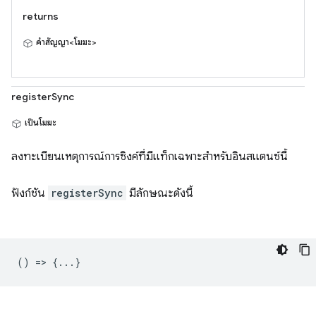
returns
คำสัญญา<โมฆะ>
registerSync
เป็นโมฆะ
ลงทะเบียนเหตุการณ์การซิงค์ที่มีแท็กเฉพาะสำหรับอินสแตนซ์นี้
ฟังก์ชัน
registerSync
มีลักษณะดังนี้
() => {...}