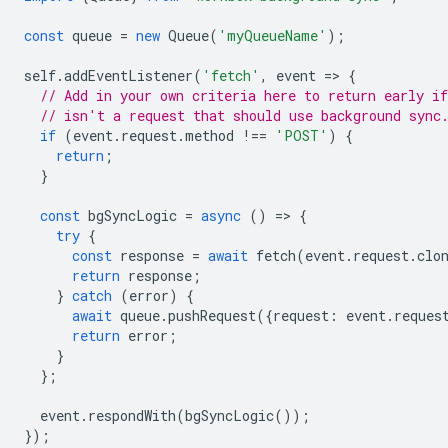
const
queue
=
new
Queue
(
'myQueueName'
);
self
.
addEventListener
(
'fetch'
,
event
=
>
{
// Add in your own criteria here to return early if
// isn't a request that should use background sync
if
(
event
.
request
.
method
!==
'POST'
)
{
return
;
}
const
bgSyncLogic
=
async
()
=
>
{
try
{
const
response
=
await
fetch
(
event
.
request
.
clo
return
response
;
}
catch
(
error
)
{
await
queue
.
pushRequest
({
request
:
event
.
reques
return
error
;
}
};
event
.
respondWith
(
bgSyncLogic
());
});