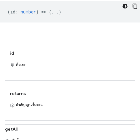
(
id
:
number
) => {...}
id
ตัวเลข
returns
คำสัญญา<โมฆะ>
getAll