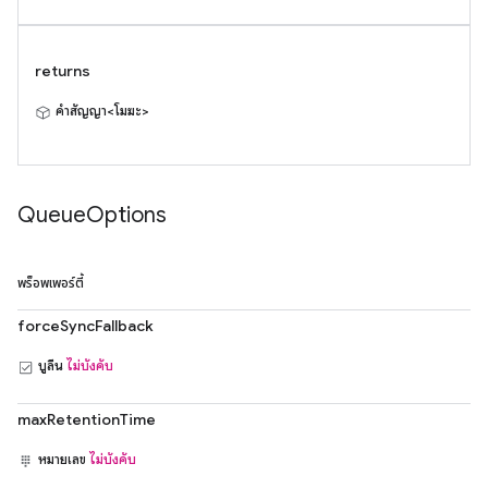
returns
คำสัญญา<โมฆะ>
Queue
Options
พร็อพเพอร์ตี้
forceSyncFallback
บูลีน
ไม่บังคับ
maxRetentionTime
หมายเลข
ไม่บังคับ