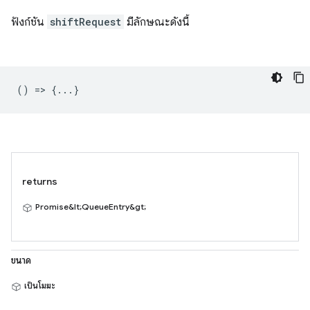
ฟังก์ชัน
shiftRequest
มีลักษณะดังนี้
() => {...}
returns
Promise&lt;QueueEntry&gt;
ขนาด
เป็นโมฆะ