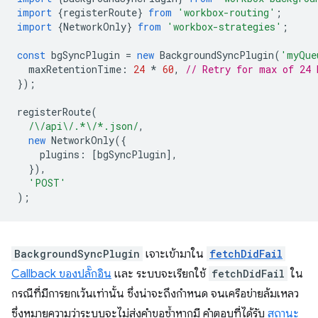
import
{
registerRoute
}
from
'workbox-routing'
;
import
{
NetworkOnly
}
from
'workbox-strategies'
;
const
bgSyncPlugin
=
new
BackgroundSyncPlugin
(
'myQue
maxRetentionTime
:
24
*
60
,
// Retry for max of 24 
});
registerRoute
(
/\/api\/.*\/*.json/
,
new
NetworkOnly
({
plugins
:
[
bgSyncPlugin
],
}),
'POST'
);
BackgroundSyncPlugin
เจาะเข้ามาใน
fetchDidFail
Callback ของปลั๊กอิน
และ ระบบจะเรียกใช้
fetchDidFail
ใน
กรณีที่มีการยกเว้นเท่านั้น ซึ่งน่าจะถึงกำหนด จนเครือข่ายล้มเหลว
ซึ่งหมายความว่าระบบจะไม่ส่งคำขอซ้ำหากมี คำตอบที่ได้รับ
สถานะ