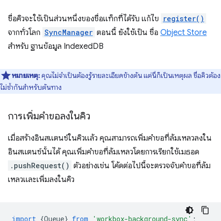
ชื่อคิวจะใช้เป็นส่วนหนึ่งของชื่อแท็กที่ได้รับ แก้ไข
register()
จากทั่วโลก
SyncManager
ตอนนี้ ยังใช้เป็น ชื่อ
Object Store
สำหรับ ฐานข้อมูล IndexedDB
หมายเหตุ:
คุณไม่จำเป็นต้องรู้รายละเอียดข้างต้น แต่นี่ก็เป็นเหตุผล ชื่อคิวต้อง
ไม่ซ้ำกันสำหรับต้นทาง
การเพิ่มคำขอลงในคิว
เมื่อสร้างอินสแตนซ์ในคิวแล้ว คุณสามารถเพิ่มคำขอที่ล้มเหลวลงใน
อินสแตนซ์นั้นได้ คุณเพิ่มคำขอที่ล้มเหลวโดยการเรียกใช้เมธอด
.pushRequest()
ตัวอย่างเช่น โค้ดต่อไปนี้จะตรวจจับคำขอที่ล้ม
เหลวและเพิ่มลงในคิว
import
{
Queue
}
from
'workbox-background-sync'
;