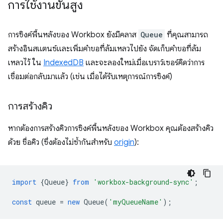
การใช้งานขั้นสูง
การซิงค์พื้นหลังของ Workbox ยังมีคลาส
Queue
ที่คุณสามารถ
สร้างอินสแตนซ์และเพิ่มคำขอที่ล้มเหลวไปยัง จัดเก็บคำขอที่ล้ม
เหลวไว้ ใน
IndexedDB
และจะลองใหม่เมื่อเบราว์เซอร์คิดว่าการ
เชื่อมต่อกลับมาแล้ว (เช่น เมื่อได้รับเหตุการณ์การซิงค์)
การสร้างคิว
หากต้องการสร้างคิวการซิงค์พื้นหลังของ Workbox คุณต้องสร้างคิว
ด้วย ชื่อคิว (ซึ่งต้องไม่ซ้ำกันสำหรับ
origin
):
import
{
Queue
}
from
'workbox-background-sync'
;
const
queue
=
new
Queue
(
'myQueueName'
);