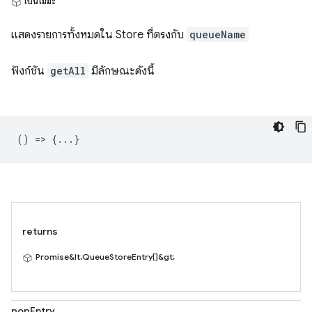
เป็นโมฆะ
แสดงรายการทั้งหมดใน Store ที่ตรงกับ
queueName
ฟังก์ชัน
getAll
มีลักษณะดังนี้
() => {...}
returns
Promise&lt;QueueStoreEntry[]&gt;
popEntry