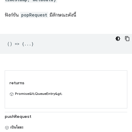
ฟังก์ชัน
popRequest
มีลักษณะดังนี้
() => {...}
returns
Promise&lt;QueueEntry&gt;
pushRequest
เป็นโมฆะ