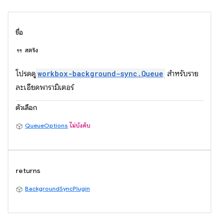
ชื่อ
สตริง
โปรดดู
workbox-background-sync.Queue
สำหรับราย
ละเอียดพารามิเตอร์
ตัวเลือก
QueueOptions
ไม่บังคับ
returns
BackgroundSyncPlugin