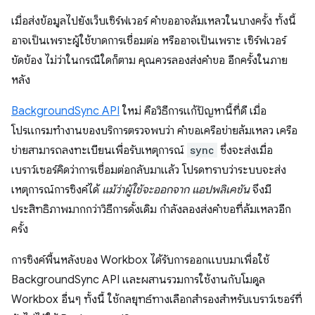
เมื่อส่งข้อมูลไปยังเว็บเซิร์ฟเวอร์ คำขออาจล้มเหลวในบางครั้ง ทั้งนี้
อาจเป็นเพราะผู้ใช้ขาดการเชื่อมต่อ หรืออาจเป็นเพราะ เซิร์ฟเวอร์
ขัดข้อง ไม่ว่าในกรณีใดก็ตาม คุณควรลองส่งคำขอ อีกครั้งในภาย
หลัง
BackgroundSync API
ใหม่ คือวิธีการแก้ปัญหานี้ที่ดี เมื่อ
โปรแกรมทำงานของบริการตรวจพบว่า คำขอเครือข่ายล้มเหลว เครือ
ข่ายสามารถลงทะเบียนเพื่อรับเหตุการณ์
sync
ซึ่งจะส่งเมื่อ
เบราว์เซอร์คิดว่าการเชื่อมต่อกลับมาแล้ว โปรดทราบว่าระบบจะส่ง
เหตุการณ์การซิงค์ได้
แม้ว่าผู้ใช้จะออกจาก แอปพลิเคชัน
จึงมี
ประสิทธิภาพมากกว่าวิธีการดั้งเดิม กำลังลองส่งคำขอที่ล้มเหลวอีก
ครั้ง
การซิงค์พื้นหลังของ Workbox ได้รับการออกแบบมาเพื่อใช้
BackgroundSync API และผสานรวมการใช้งานกับโมดูล
Workbox อื่นๆ ทั้งนี้ ใช้กลยุทธ์ทางเลือกสำรองสำหรับเบราว์เซอร์ที่