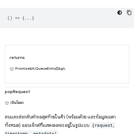
() => {...}
returns
Promise&lt;QueueEntry[]&gt;
popRequest
เป็นโมฆะ
ลบและส่งกลับคำขอสุดท้ายในคิว (พร้อมด้วย และข้อมูลเมตา
ทั้งหมด) ออบเจ็กต์ที่แสดงผลจะอยู่ในรูปแบบ
{request,
timestamp, metadata}