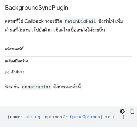
Background
Sync
Plugin
คลาสที่ใช้ Callback วงจรชีวิต
fetchDidFail
จึงทำให้ เพิ่ม
คำขอที่ล้มเหลวไปยังคิวการซิงค์ในเบื้องหลังได้ง่ายขึ้น
พร็อพเพอร์ตี้
เครื่องมือสร้าง
เป็นโมฆะ
ฟังก์ชัน
constructor
มีลักษณะดังนี้
(
name
:
string
,
options?
:
QueueOptions
) => {...}