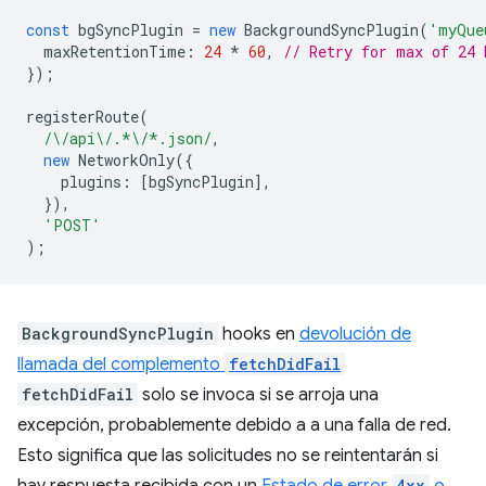
const
bgSyncPlugin
=
new
BackgroundSyncPlugin
(
'myQue
maxRetentionTime
:
24
*
60
,
// Retry for max of 24 
});
registerRoute
(
/\/api\/.*\/*.json/
,
new
NetworkOnly
({
plugins
:
[
bgSyncPlugin
],
}),
'POST'
);
BackgroundSyncPlugin
hooks en
devolución de
llamada del complemento
fetchDidFail
fetchDidFail
solo se invoca si se arroja una
excepción, probablemente debido a a una falla de red.
Esto significa que las solicitudes no se reintentarán si
4xx