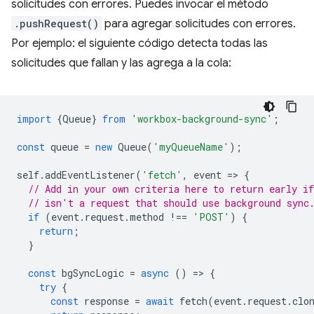
solicitudes con errores. Puedes invocar el método
.pushRequest()
para agregar solicitudes con errores.
Por ejemplo: el siguiente código detecta todas las
solicitudes que fallan y las agrega a la cola:
import
{
Queue
}
from
'workbox-background-sync'
;
const
queue
=
new
Queue
(
'myQueueName'
);
self
.
addEventListener
(
'fetch'
,
event
=
>
{
// Add in your own criteria here to return early if
// isn't a request that should use background sync
if
(
event
.
request
.
method
!==
'POST'
)
{
return
;
}
const
bgSyncLogic
=
async
()
=
>
{
try
{
const
response
=
await
fetch
(
event
.
request
.
clo