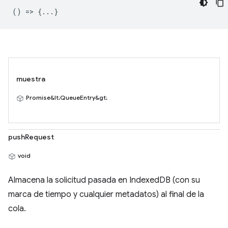
() => {...}
muestra
Promise&lt;QueueEntry&gt;
pushRequest
void
Almacena la solicitud pasada en IndexedDB (con su
marca de tiempo y cualquier metadatos) al final de la
cola.