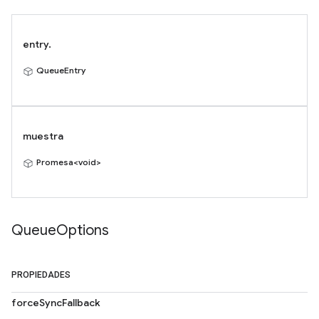
entry.
QueueEntry
muestra
Promesa<void>
Queue
Options
PROPIEDADES
forceSyncFallback