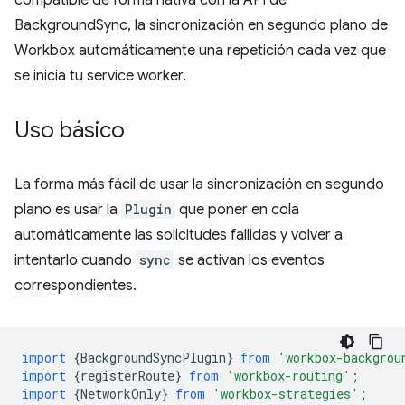
compatible de forma nativa con la API de
BackgroundSync, la sincronización en segundo plano de
Workbox automáticamente una repetición cada vez que
se inicia tu service worker.
Uso básico
La forma más fácil de usar la sincronización en segundo
plano es usar la
Plugin
que poner en cola
automáticamente las solicitudes fallidas y volver a
intentarlo cuando
sync
se activan los eventos
correspondientes.
import
{
BackgroundSyncPlugin
}
from
'workbox-backgrou
import
{
registerRoute
}
from
'workbox-routing'
;
import
{
NetworkOnly
}
from
'workbox-strategies'
;