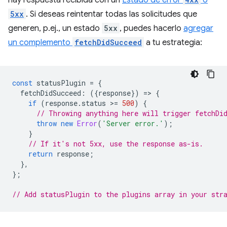
hay respuesta recibida con un
Estado de error
o
5xx
. Si deseas reintentar todas las solicitudes que
generen, p.ej., un estado
5xx
, puedes hacerlo
agregar
un complemento
fetchDidSucceed
a tu estrategia:
const
statusPlugin
=
{
fetchDidSucceed
:
({
response
})
=
>
{
if
(
response
.
status
>
=
500
)
{
// Throwing anything here will trigger fetchDi
throw
new
Error
(
'Server error.'
);
}
// If it's not 5xx, use the response as-is.
return
response
;
},
};
// Add statusPlugin to the plugins array in your str