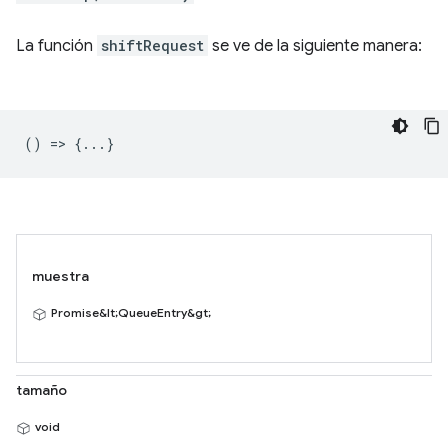
La función
shiftRequest
se ve de la siguiente manera:
() => {...}
muestra
Promise&lt;QueueEntry&gt;
tamaño
void