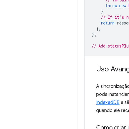
throw
new
}
// If it's n
return
respo
},
};
// Add statusPlu
Uso Avan
A sincronizaçã
pode instanciar
IndexedDB
e sã
quando ele rec
Como criar 