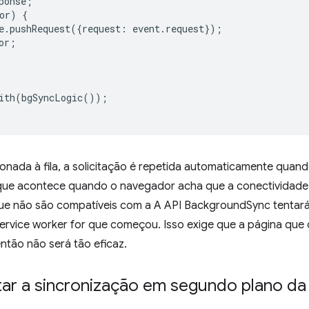
ponse
;
or
)
{
e
.
pushRequest
({
request
:
event
.
request
});
or
;
ith
(
bgSyncLogic
());
onada à fila, a solicitação é repetida automaticamente quan
ue acontece quando o navegador acha que a conectividade f
e não são compatíveis com a A API BackgroundSync tentará 
rvice worker for que começou. Isso exige que a página que c
ntão não será tão eficaz.
ar a sincronização em segundo plano da 