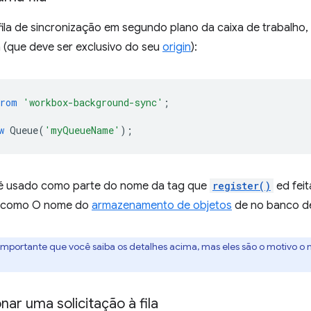
fila de sincronização em segundo plano da caixa de trabalho,
 (que deve ser exclusivo do seu
origin
):
from
'workbox-background-sync'
;
w
Queue
(
'myQueueName'
);
 é usado como parte do nome da tag que
register()
ed feit
 como O nome do
armazenamento de objetos
de no banco d
importante que você saiba os detalhes acima, mas eles são o motivo o n
ar uma solicitação à fila