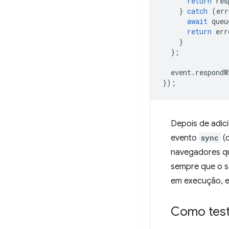
return
res
}
catch
(
err
await
queu
return
err
}
};
event
.
respondW
});
Depois de adici
evento
sync
(q
navegadores qu
sempre que o se
em execução, e
Como test