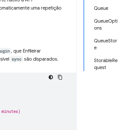
te nativo à API
tomaticamente uma repetição
Queue
QueueOpti
ons
QueueStor
e
ugin
, que Enfileirar
sível
sync
são disparados.
StorableRe
quest
 minutes)