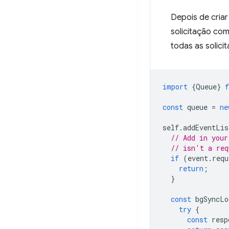
Depois de criar
solicitação co
todas as solicit
import
{
Queue
}
const
queue
=
ne
self
.
addEventLis
// Add in your
// isn't a req
if
(
event
.
requ
return
;
}
const
bgSyncLo
try
{
const
resp