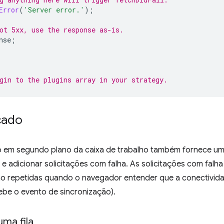
Error
(
'Server error.'
);
ot 5xx, use the response as-is.
nse
;
gin to the plugins array in your strategy.
çado
o em segundo plano da caixa de trabalho também fornece u
 e adicionar solicitações com falha. As solicitações com fal
o repetidas quando o navegador entender que a conectividad
ebe o evento de sincronização).
uma fila