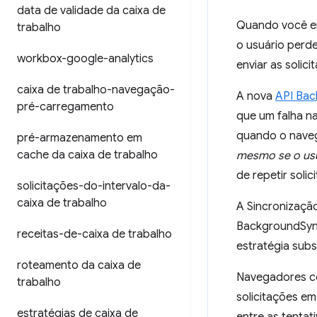
data de validade da caixa de
Quando você en
trabalho
o usuário perde
workbox-google-analytics
enviar as solici
caixa de trabalho-navegação-
A nova
API Ba
pré-carregamento
que um falha na
quando o naveg
pré-armazenamento em
cache da caixa de trabalho
mesmo se o usuá
de repetir soli
solicitações-do-intervalo-da-
caixa de trabalho
A Sincronização
BackgroundSync
receitas-de-caixa de trabalho
estratégia sub
roteamento da caixa de
Navegadores co
trabalho
solicitações e
estratégias de caixa de