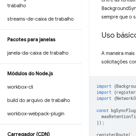
entre as tenta
trabalho
BackgroundSync
sempre que o se
streams-de-caixa de trabalho
Uso básic
Pacotes para janelas
janela-da-caixa de trabalho
A maneira mais
solicitações c
Módulos do Node
.
js
import
{
Backgrou
workbox-cli
import
{
register
import
{
NetworkO
build do arquivo de trabalho
const
bgSyncPlug
workbox-webpack-plugin
maxRetentionT
});
Carregador (CDN)
registerRoute
(