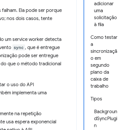
adicionar
 falham. Ela pode ser porque
uma
solicitação
vo; nos dois casos, tente
à fila
Como testar
do um service worker detecta
a
evento
sync
, que é entregue
sincronizaçã
onização pode ser entregue
o em
z do que o método tradicional
segundo
plano da
caixa de
tar o uso do API
trabalho
também implementa uma
Tipos
Backgroun
mente na repetição
dSyncPlugi
nte usa espera exponencial
n