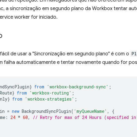
tivas de repetição. Em navegadores que não oferecerem supor
, a sincronização em segundo plano da Workbox tentar au
rvice worker for iniciado.
o
 fácil de usar a "Sincronização em segundo plano" é com o
Pl
om falha automaticamente e tentar novamente quando for pos
ndSyncPlugin
}
from
'workbox-background-sync'
;
Route
}
from
'workbox-routing'
;
nly
}
from
'workbox-strategies'
;
in
=
new
BackgroundSyncPlugin
(
'myQueueName'
,
{
ime
:
24
*
60
,
// Retry for max of 24 Hours (specified in