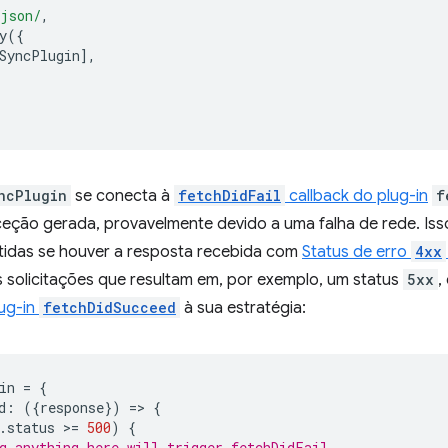
.json/
,
y
({
SyncPlugin
],
ncPlugin
se conecta à
fetchDidFail
callback do plug-in
f
ção gerada, provavelmente devido a uma falha de rede. Isso 
tidas se houver a resposta recebida com
Status de erro
4xx
s solicitações que resultam em, por exemplo, um status
5xx
,
lug-in
fetchDidSucceed
à sua estratégia:
in
=
{
d
:
({
response
})
=
>
{
.
status
>
=
500
)
{
g anything here will trigger fetchDidFail.