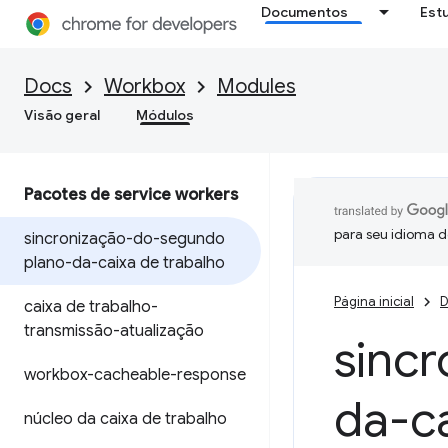
Documentos
Est
Docs
Workbox
Modules
Visão geral
Módulos
Pacotes de service workers
para seu idioma d
sincronização-do-segundo
plano-da-caixa de trabalho
Página inicial
D
caixa de trabalho-
transmissão-atualização
sinc
workbox-cacheable-response
da-ca
núcleo da caixa de trabalho