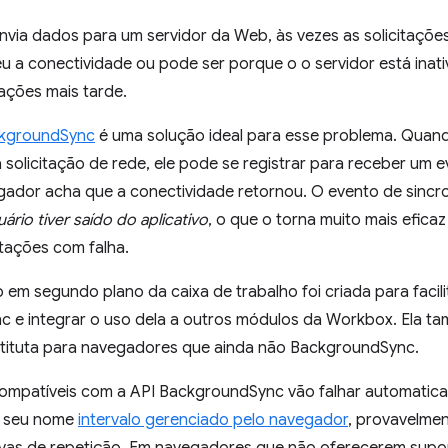
via dados para um servidor da Web, às vezes as solicitações
u a conectividade ou pode ser porque o o servidor está inati
tações mais tarde.
ckgroundSync
é uma solução ideal para esse problema. Quan
 solicitação de rede, ele pode se registrar para receber um 
ador acha que a conectividade retornou. O evento de sincr
rio tiver saído do aplicativo
, o que o torna muito mais efica
citações com falha.
 em segundo plano da caixa de trabalho foi criada para facili
 e integrar o uso dela a outros módulos da Workbox. Ela 
stituta para navegadores que ainda não BackgroundSync.
mpatíveis com a API BackgroundSync vão falhar automatica
m seu nome
intervalo gerenciado pelo navegador
, provavelme