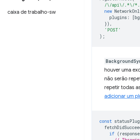
/\/api\/.*\/*
new
NetworkOnl
caixa de trabalho-sw
plugins
:
[
bg
}),
'POST'
);
BackgroundSy
houver uma exce
não serão repe
repetir todas a
adicionar um p
const
statusPlug
fetchDidSuccee
if
(
response
// Throwin