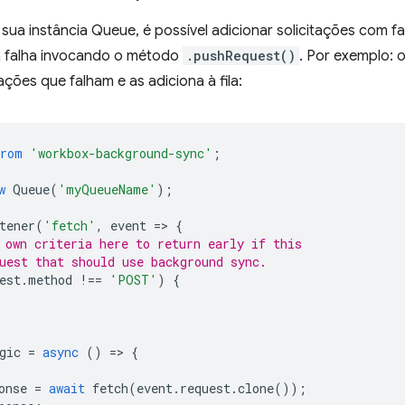
 sua instância Queue, é possível adicionar solicitações com fa
m falha invocando o método
.pushRequest()
. Por exemplo: 
ações que falham e as adiciona à fila:
from
'workbox-background-sync'
;
w
Queue
(
'myQueueName'
);
tener
(
'fetch'
,
event
=
>
{
 own criteria here to return early if this
uest that should use background sync.
est
.
method
!==
'POST'
)
{
gic
=
async
()
=
>
{
onse
=
await
fetch
(
event
.
request
.
clone
());