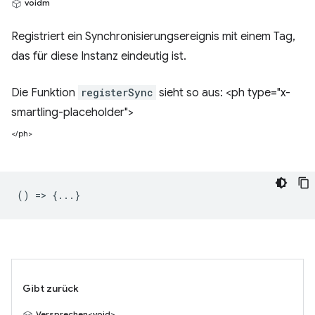
voidm
Registriert ein Synchronisierungsereignis mit einem Tag,
das für diese Instanz eindeutig ist.
Die Funktion
registerSync
sieht so aus: <ph type="x-
smartling-placeholder">
</ph>
() => {...}
Gibt zurück
Versprechen<void>