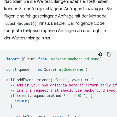
Nachdem Sie die Warteschlangeninstanz erstellt haben,
können Sie ihr fehlgeschlagene Anfragen hinzufügen. Sie
fügen eine fehlgeschlagene Anfrage mit der Methode
.pushRequest()
hinzu. Beispiel: Der folgende Code
fängt alle fehlgeschlagenen Anfragen ab und fügt sie
der Warteschlange hinzu:
import
{
Queue
}
from
'workbox-background-sync'
;
const
queue
=
new
Queue
(
'myQueueName'
);
self
.
addEventListener
(
'fetch'
,
event
=
>
{
// Add in your own criteria here to return early if
// isn't a request that should use background sync
if
(
event
.
request
.
method
!==
'POST'
)
{
return
;
}
const
bgSyncLogic
=
async
()
=
>
{