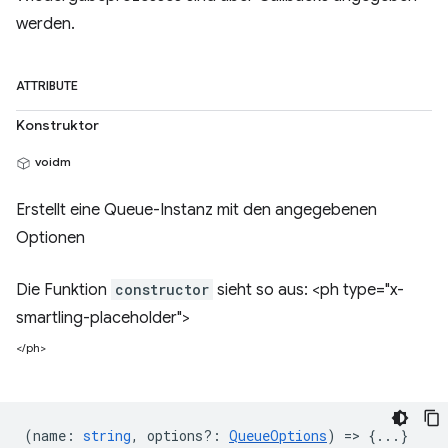
werden.
ATTRIBUTE
Konstruktor
voidm
Erstellt eine Queue-Instanz mit den angegebenen
Optionen
Die Funktion
constructor
sieht so aus: <ph type="x-
smartling-placeholder">
</ph>
(
name
:
string
,
options?
:
QueueOptions
) => {...}