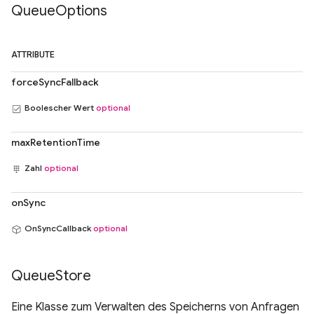
Queue
Options
ATTRIBUTE
forceSyncFallback
Boolescher Wert
optional
maxRetentionTime
Zahl
optional
onSync
OnSyncCallback
optional
Queue
Store
Eine Klasse zum Verwalten des Speicherns von Anfragen