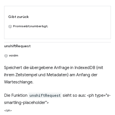
Gibt zurück
Promise&lt;number&gt;
unshiftRequest
voidm
Speichert die übergebene Anfrage in IndexedDB (mit
ihrem Zeitstempel und Metadaten) am Anfang der
Warteschlange.
Die Funktion
unshiftRequest
sieht so aus: <ph type="x-
smartling-placeholder">
</ph>