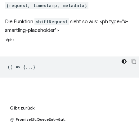
{request, timestamp, metadata}
Die Funktion
shiftRequest
sieht so aus: <ph type="x-
smartling-placeholder">
</ph>
() => {...}
Gibt zurück
Promise&lt;QueueEntry&gt;