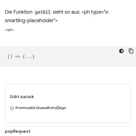
Die Funktion
getAll
sieht so aus: <ph type="x-
smartling-placeholder">
</ph>
() => {...}
Gibt zurück
Promise&lt;QueueEntry[]&gt;
popRequest