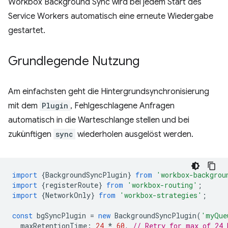
Workbox Background Sync wird bei jedem Start des
Service Workers automatisch eine erneute Wiedergabe
gestartet.
Grundlegende Nutzung
Am einfachsten geht die Hintergrundsynchronisierung
mit dem
Plugin
, Fehlgeschlagene Anfragen
automatisch in die Warteschlange stellen und bei
zukünftigen
sync
wiederholen ausgelöst werden.
import
{
BackgroundSyncPlugin
}
from
'workbox-backgrou
import
{
registerRoute
}
from
'workbox-routing'
;
import
{
NetworkOnly
}
from
'workbox-strategies'
;
const
bgSyncPlugin
=
new
BackgroundSyncPlugin
(
'myQue
maxRetentionTime
:
24
*
60
,
// Retry for max of 24 