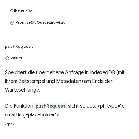
Gibt zurück
Promise&lt;QueueEntry&gt;
pushRequest
voidm
Speichert die übergebene Anfrage in IndexedDB (mit
ihrem Zeitstempel und Metadaten) am Ende der
Warteschlange.
Die Funktion
pushRequest
sieht so aus: <ph type="x-
smartling-placeholder">
</ph>