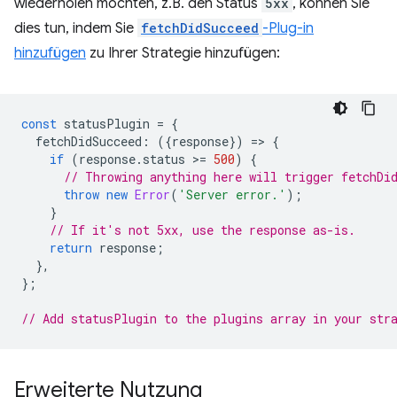
wiederholen möchten, z.B. den Status
5xx
, können Sie
dies tun, indem Sie
fetchDidSucceed
-Plug-in
hinzufügen
zu Ihrer Strategie hinzufügen:
const
statusPlugin
=
{
fetchDidSucceed
:
({
response
})
=
>
{
if
(
response
.
status
>
=
500
)
{
// Throwing anything here will trigger fetchDi
throw
new
Error
(
'Server error.'
);
}
// If it's not 5xx, use the response as-is.
return
response
;
},
};
// Add statusPlugin to the plugins array in your str
Erweiterte Nutzung