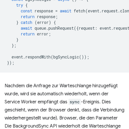
try
{
const
response
=
await
fetch
(
event
.
request
.
clo
return
response
;
}
catch
(
error
)
{
await
queue
.
pushRequest
({
request
:
event
.
reques
return
error
;
}
};
event
.
respondWith
(
bgSyncLogic
());
});
Nachdem die Anfrage zur Warteschlange hinzugefügt
wurde, wird sie automatisch wiederholt, wenn der
Service Worker empfängt das
sync
-Ereignis. Dies
geschieht, wenn der Browser denkt, dass die Verbindung
wiederhergestellt wurde). Browser, die den Parameter
Die BackgroundSync API wiederholt die Warteschlange