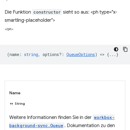
Die Funktion
constructor
sieht so aus: <ph type="x-
smartling-placeholder">
</ph>
(
name
:
string
,
options?
:
QueueOptions
) => {...}
Name
String
Weitere Informationen finden Sie in der
workbox-
background-sync.Queue
. Dokumentation zu den