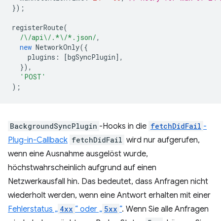
});
registerRoute
(
/\/api\/.*\/*.json/
,
new
NetworkOnly
({
plugins
:
[
bgSyncPlugin
],
}),
'POST'
);
BackgroundSyncPlugin
-Hooks in die
fetchDidFail
-
Plug-in-Callback
fetchDidFail
wird nur aufgerufen,
wenn eine Ausnahme ausgelöst wurde,
höchstwahrscheinlich aufgrund auf einen
Netzwerkausfall hin. Das bedeutet, dass Anfragen nicht
wiederholt werden, wenn eine Antwort erhalten mit einer
Fehlerstatus „
4xx
“ oder „
5xx
“
. Wenn Sie alle Anfragen