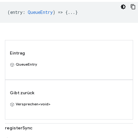
(
entry
:
QueueEntry
) => {...}
Eintrag
QueueEntry
Gibt zurück
Versprechen<void>
registerSync