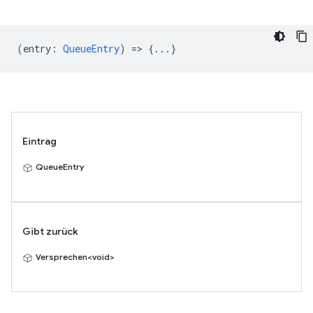
(
entry
:
QueueEntry
) => {...}
Eintrag
QueueEntry
Gibt zurück
Versprechen<void>