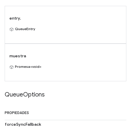
entry.
QueueEntry
muestra
Promesa<void>
Queue
Options
PROPIEDADES
forceSyncFallback