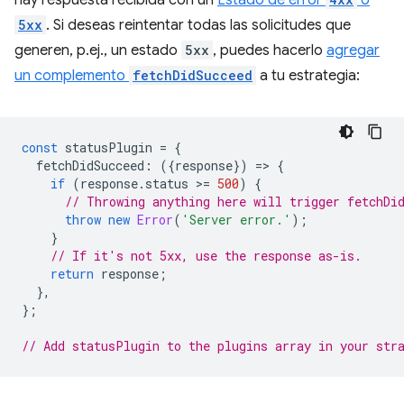
hay respuesta recibida con un
Estado de error
o
5xx
. Si deseas reintentar todas las solicitudes que
generen, p.ej., un estado
5xx
, puedes hacerlo
agregar
un complemento
fetchDidSucceed
a tu estrategia:
const
statusPlugin
=
{
fetchDidSucceed
:
({
response
})
=
>
{
if
(
response
.
status
>
=
500
)
{
// Throwing anything here will trigger fetchDi
throw
new
Error
(
'Server error.'
);
}
// If it's not 5xx, use the response as-is.
return
response
;
},
};
// Add statusPlugin to the plugins array in your str