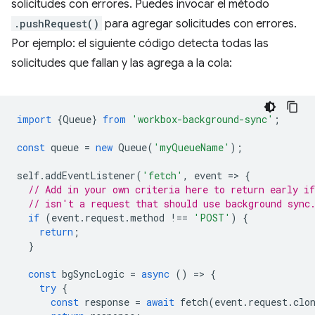
solicitudes con errores. Puedes invocar el método
.pushRequest()
para agregar solicitudes con errores.
Por ejemplo: el siguiente código detecta todas las
solicitudes que fallan y las agrega a la cola:
import
{
Queue
}
from
'workbox-background-sync'
;
const
queue
=
new
Queue
(
'myQueueName'
);
self
.
addEventListener
(
'fetch'
,
event
=
>
{
// Add in your own criteria here to return early if
// isn't a request that should use background sync
if
(
event
.
request
.
method
!==
'POST'
)
{
return
;
}
const
bgSyncLogic
=
async
()
=
>
{
try
{
const
response
=
await
fetch
(
event
.
request
.
clo