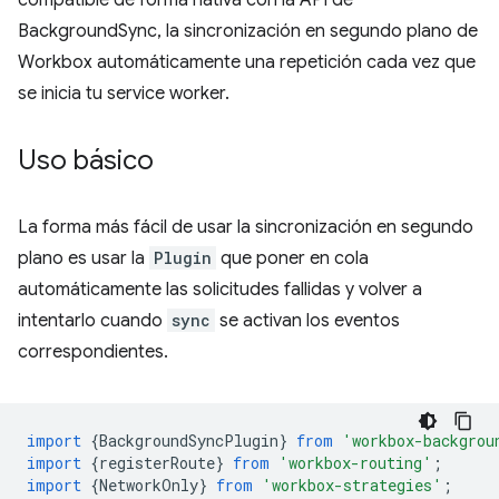
compatible de forma nativa con la API de
BackgroundSync, la sincronización en segundo plano de
Workbox automáticamente una repetición cada vez que
se inicia tu service worker.
Uso básico
La forma más fácil de usar la sincronización en segundo
plano es usar la
Plugin
que poner en cola
automáticamente las solicitudes fallidas y volver a
intentarlo cuando
sync
se activan los eventos
correspondientes.
import
{
BackgroundSyncPlugin
}
from
'workbox-backgrou
import
{
registerRoute
}
from
'workbox-routing'
;
import
{
NetworkOnly
}
from
'workbox-strategies'
;