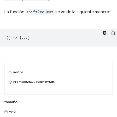
La función
shiftRequest
se ve de la siguiente manera:
() => {...}
muestra
Promise&lt;QueueEntry&gt;
tamaño
void