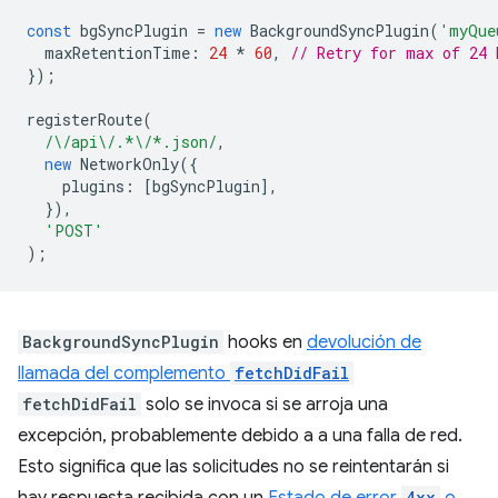
const
bgSyncPlugin
=
new
BackgroundSyncPlugin
(
'myQue
maxRetentionTime
:
24
*
60
,
// Retry for max of 24 
});
registerRoute
(
/\/api\/.*\/*.json/
,
new
NetworkOnly
({
plugins
:
[
bgSyncPlugin
],
}),
'POST'
);
BackgroundSyncPlugin
hooks en
devolución de
llamada del complemento
fetchDidFail
fetchDidFail
solo se invoca si se arroja una
excepción, probablemente debido a a una falla de red.
Esto significa que las solicitudes no se reintentarán si
4xx