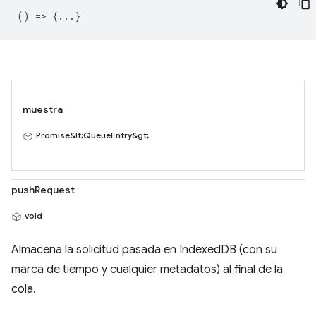
() => {...}
muestra
Promise&lt;QueueEntry&gt;
pushRequest
void
Almacena la solicitud pasada en IndexedDB (con su
marca de tiempo y cualquier metadatos) al final de la
cola.