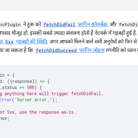
ncPlugin
ने हुक को
fetchDidFail
प्लगिन कॉलबैक
, और
fetchDi
वाद मौजूद हो. इसकी सबसे ज़्यादा संभावना होती है नेटवर्क में गड़बड़ी हु
या
5xx
गड़बड़ी की स्थिति
. अगर आपको मिलने वाले सभी अनुरोधों को फिर से 
या जा सकता है कि
fetchDidSucceed
प्लगिन जोड़ना
रणनीति को ध्यान 
in
=
{
d
:
({
response
})
=
>
{
.
status
>
=
500
)
{
g anything here will trigger fetchDidFail.
Error
(
'Server error.'
);
ot 5xx, use the response as-is.
nse
;