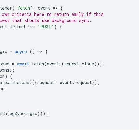
tener
(
'fetch'
,
event
=
>
{
 own criteria here to return early if this
uest that should use background sync.
est
.
method
!==
'POST'
)
{
gic
=
async
()
=
>
{
onse
=
await
fetch
(
event
.
request
.
clone
());
ponse
;
or
)
{
e
.
pushRequest
({
request
:
event
.
request
});
or
;
ith
(
bgSyncLogic
());