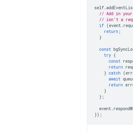
self
.
addEventLis
// Add in your
// isn't a req
if
(
event
.
requ
return
;
}
const
bgSyncLo
try
{
const
resp
return
res
}
catch
(
err
await
queu
return
err
}
};
event
.
respondW
});