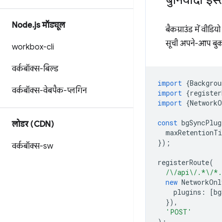
बुनियादी इस्
Node
.
js मॉड्यूल
बैकग्राउंड में वीड
सूची अपने-आप बु
workbox-cli
वर्कबॉक्स-बिल्ड
import
{
Backgrou
वर्कबॉक्स-वेबपैक-प्लगिन
import
{
register
import
{
NetworkO
const
bgSyncPlug
लोडर (CDN)
maxRetentionT
});
वर्कबॉक्स-sw
registerRoute
(
/\/api\/.*\/*
new
NetworkOnl
plugins
:
[
bg
}),
'POST'
);