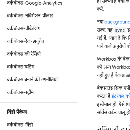
हो सकता है क्योंकि
वर्कबॉक्स-Google-Analytics
करें.
वर्कबॉक्स-नेविगेशन-प्रीलोड
नया
background
वर्कबॉक्स-प्रीकैशिंग
सका, यह
sync
इव
गई है. ध्यान दें कि
वर्कबॉक्स-रेंज-अनुरोध
पाने वाले अनुरोधों
वर्कबॉक्स की रेसिपी
Workbox के बैकग्
वर्कबॉक्स रूटिंग
को अन्य Workbox मॉ
नहीं हुए हैं बैकग्राउ
वर्कबॉक्स बनाने की रणनीतियां
बैकग्राउंड सिंक 
वर्कबॉक्स-स्ट्रीम
करता है
इंटरवल को 
इस्तेमाल हो. ऐसे 
विंडो पैकेज
सर्विस वर्कर चालू
वर्कबॉक्स-विंडो