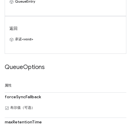
QueueEntry
返回
承诺<void>
Queue
Options
属性
forceSyncFallback
布尔值（可选）
maxRetentionTime