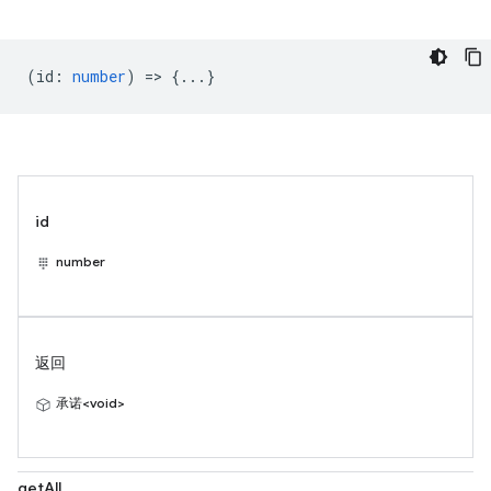
(
id
:
number
) => {...}
id
number
返回
承诺<void>
getAll