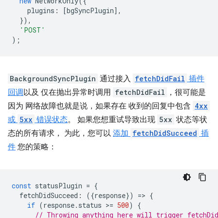
new
NetworkOnly
({
plugins
:
[
bgSyncPlugin
],
}),
'POST'
);
BackgroundSyncPlugin
通过接入
fetchDidFail
插件
回调
以及 仅在抛出异常时调用
fetchDidFail
，很可能是
因为 网络故障也就是说，如果存在 收到的回复中包含
4xx
或
5xx
错误状态
。 如果您想重试导致出现
5xx
状态等状
态的所有请求， 为此，您可以
添加
fetchDidSucceed
插
件
您的策略：
const
statusPlugin
=
{
fetchDidSucceed
:
({
response
})
=
>
{
if
(
response
.
status
>
=
500
)
{
// Throwing anything here will trigger fetchDi