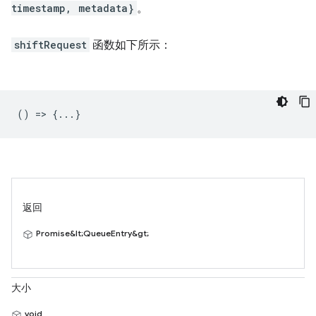
timestamp, metadata}
。
shiftRequest
函数如下所示：
() => {...}
返回
Promise&lt;QueueEntry&gt;
大小
void