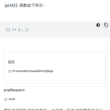
getAll
函数如下所示：
() => {...}
返回
Promise&lt;QueueEntry[]&gt;
popRequest
void