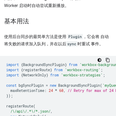
Worker 启动时自动尝试重新播放。
基本用法
使用后台同步的最简单方法是使用
Plugin
，它会将 自动
将失败的请求加入队列，并在以后
sync
时重试 事件。
import
{
BackgroundSyncPlugin
}
from
'workbox-backgrou
import
{
registerRoute
}
from
'workbox-routing'
;
import
{
NetworkOnly
}
from
'workbox-strategies'
;
const
bgSyncPlugin
=
new
BackgroundSyncPlugin
(
'myQue
maxRetentionTime
:
24
*
60
,
// Retry for max of 24 
});
registerRoute
(
/\/api\/.*\/*.json/
,