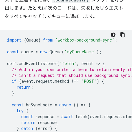
ストを追加するには、
メソッドを呼び
出します。たとえば 次のコードは、失敗したリクエスト
をすべてキャッチしてキューに追加します。
import
{
Queue
}
from
'workbox-background-sync'
;
const
queue
=
new
Queue
(
'myQueueName'
);
self
.
addEventListener
(
'fetch'
,
event
=
>
{
// Add in your own criteria here to return early if
// isn't a request that should use background sync
if
(
event
.
request
.
method
!==
'POST'
)
{
return
;
}
const
bgSyncLogic
=
async
()
=
>
{
try
{
const
response
=
await
fetch
(
event
.
request
.
clo
return
response
;
}
catch
(
error
)
{