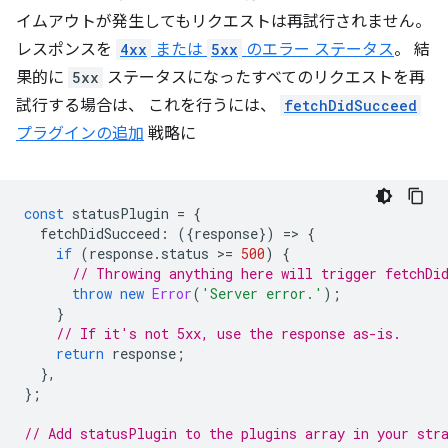
イムアウトが発生してもリクエストは再試行されません。
レスポンスを
4xx
または
5xx
のエラー ステータス
。 結
果的に
5xx
ステータスになったすべてのリクエストを再
試行する場合は、 これを行うには、
fetchDidSucceed
プラグインの追加
戦略に
const
statusPlugin
=
{
fetchDidSucceed
:
({
response
})
=
>
{
if
(
response
.
status
>
=
500
)
{
// Throwing anything here will trigger fetchDi
throw
new
Error
(
'Server error.'
);
}
// If it's not 5xx, use the response as-is.
return
response
;
},
};
// Add statusPlugin to the plugins array in your str