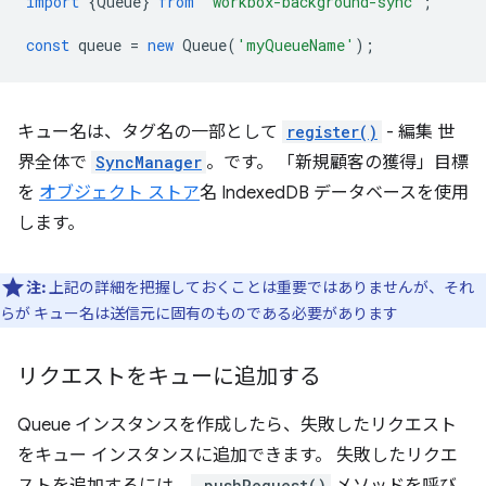
import
{
Queue
}
from
'workbox-background-sync'
;
const
queue
=
new
Queue
(
'myQueueName'
);
キュー名は、タグ名の一部として
register()
- 編集 世
界全体で
SyncManager
。です。 「新規顧客の獲得」目標
を
オブジェクト ストア
名 IndexedDB データベースを使用
します。
注:
上記の詳細を把握しておくことは重要ではありませんが、それ
らが キュー名は送信元に固有のものである必要があります
リクエストをキューに追加する
Queue インスタンスを作成したら、失敗したリクエスト
をキュー インスタンスに追加できます。 失敗したリクエ
.pushRequest()