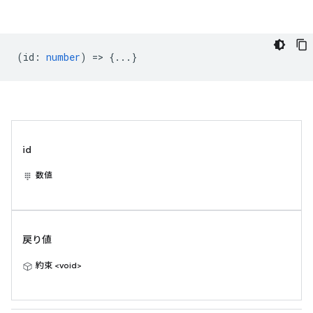
(
id
:
number
) => {...}
id
数値
戻り値
約束 <void>