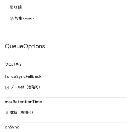
戻り値
約束 <void>
Queue
Options
プロパティ
forceSyncFallback
ブール値（省略可）
maxRetentionTime
数値（省略可）
onSync