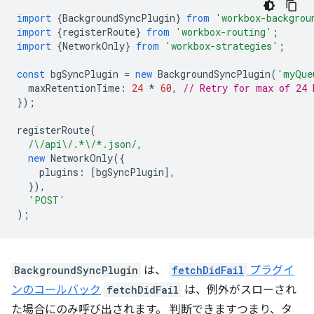
import
{
BackgroundSyncPlugin
}
from
'workbox-backgrou
import
{
registerRoute
}
from
'workbox-routing'
;
import
{
NetworkOnly
}
from
'workbox-strategies'
;
const
bgSyncPlugin
=
new
BackgroundSyncPlugin
(
'myQue
maxRetentionTime
:
24
*
60
,
// Retry for max of 24 
});
registerRoute
(
/\/api\/.*\/*.json/
,
new
NetworkOnly
({
plugins
:
[
bgSyncPlugin
],
}),
'POST'
);
BackgroundSyncPlugin
は、
fetchDidFail
プラグイ
ンのコールバック
fetchDidFail
は、例外がスローされ
た場合にのみ呼び出されます。 判断できますつまり、タ