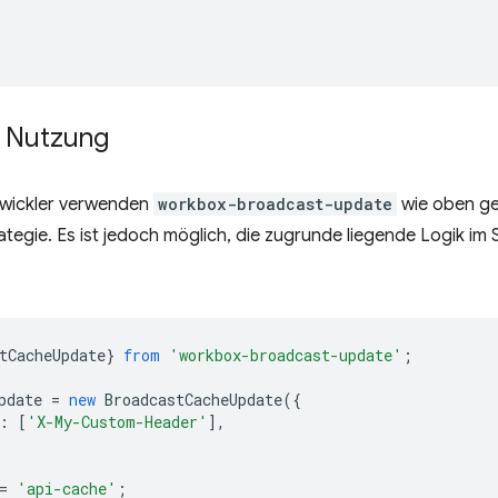
e Nutzung
twickler verwenden
workbox-broadcast-update
wie oben gez
tegie. Es ist jedoch möglich, die zugrunde liegende Logik i
tCacheUpdate
}
from
'workbox-broadcast-update'
;
pdate
=
new
BroadcastCacheUpdate
({
:
[
'X-My-Custom-Header'
],
=
'api-cache'
;