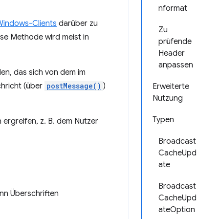
nformat
Windows-Clients
darüber zu
Zu
ese Methode wird meist in
prüfende
Header
anpassen
len, das sich von dem im
hricht (über
postMessage()
)
Erweiterte
Nutzung
Typen
rgreifen, z. B. dem Nutzer
Broadcast
CacheUpd
ate
Broadcast
n Überschriften
CacheUpd
ateOption