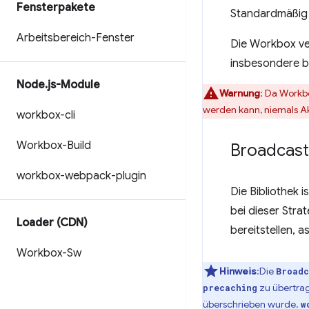
Fensterpakete
Standardmäßig
Arbeitsbereich-Fenster
Die Workbox ver
insbesondere b
Node
.
js-Module
Warnung
: Da Workb
werden kann, niemals A
workbox-cli
Workbox-Build
Broadcas
workbox-webpack-plugin
Die Bibliothek 
bei dieser Stra
Loader (CDN)
bereitstellen, 
Workbox-Sw
Hinweis
:Die
Broadc
zu übertra
precaching
überschrieben wurde.
w