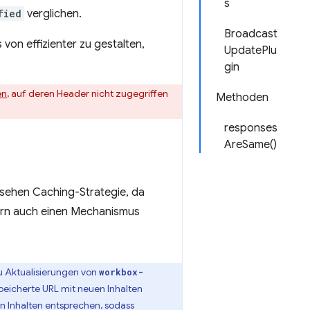
s
fied
verglichen.
Broadcast
on effizienter zu gestalten,
UpdatePlu
gin
en
, auf deren Header nicht zugegriffen
Methoden
responses
AreSame()
sehen Caching-Strategie, da
dern auch einen Mechanismus
 Aktualisierungen von
workbox-
eicherte URL mit neuen Inhalten
en Inhalten entsprechen, sodass