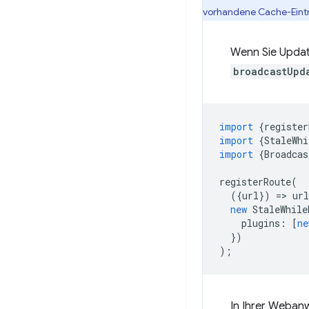
vorhandene Cache-Eintr
Wenn Sie Updat
broadcastUpd
import
{
register
import
{
StaleWhi
import
{
Broadcas
registerRoute
(
({
url
})
=
>
url
new
StaleWhile
plugins
:
[
ne
})
);
In Ihrer Weban