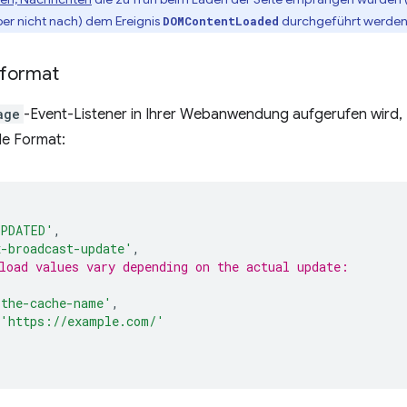
aber nicht nach) dem Ereignis
durchgeführt werden
DOMContentLoaded
nformat
age
-Event-Listener in Ihrer Webanwendung aufgerufen wird, 
de Format:
UPDATED'
,
x-broadcast-update'
,
load values vary depending on the actual update:
'the-cache-name'
,
'https://example.com/'