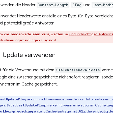
 werden die Header
Content-Length
,
ETag
und
Last-Modi
wendet Headerwerte anstelle eines Byte-für-Byte-Vergleichs v
ei potenziell große Antworten
ox die Headerwerte lesen muss, werden bei
undurchsichtigen Antwort
ktualisierungsmeldungen ausgelöst.
t-Update verwenden
ist für die Verwendung mit dem
StaleWhileRevalidate
vorge
tegie eine zwischengespeicherte nicht sofort reagieren, son
asynchron im Cache gespeichert.
kann nicht verwendet werden, um Informationen zu
astUpdatePlugin
gen.
erkennt, wenn eine zuvor im Cache gesp
BroadcastUpdatePlugin
erstellt Cache-Einträge mit URLs, die eindeutig d
orkbox-precaching