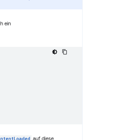
h ein
ontentLoaded
auf diese