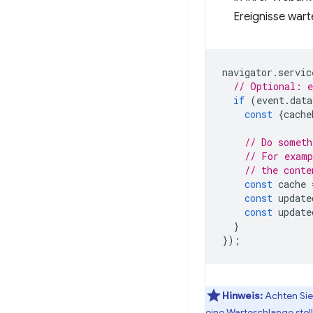
Ereignisse wart
navigator
.
servic
// Optional: e
if
(
event
.
data
const
{
cache
// Do someth
// For examp
// the conte
const
cache
const
update
const
update
}
});
Hinweis:
Achten Sie 
eine Warteschlange stel