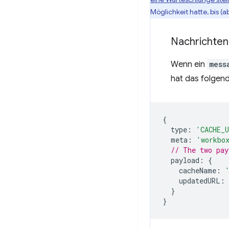
Möglichkeit hatte, bis (
Nachrichte
Wenn ein
mess
hat das folgen
{
type
:
'CACHE_
meta
:
'workbo
// The two pay
payload
:
{
cacheName
:
updatedURL
:
}
}