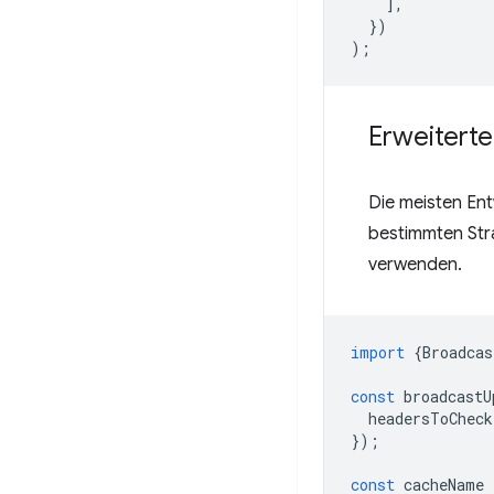
],
})
);
Erweitert
Die meisten En
bestimmten Stra
verwenden.
import
{
Broadcas
const
broadcastU
headersToCheck
});
const
cacheName