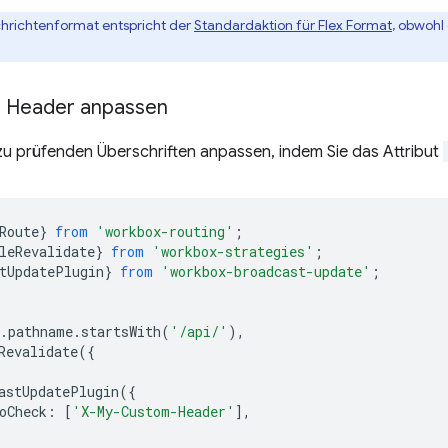
hrichtenformat entspricht der
Standardaktion für Flex Format
, obwohl 
e Header anpassen
zu prüfenden Überschriften anpassen, indem Sie das Attribut
Route
}
from
'workbox-routing'
;
leRevalidate
}
from
'workbox-strategies'
;
tUpdatePlugin
}
from
'workbox-broadcast-update'
;
.
pathname
.
startsWith
(
'/api/'
),
Revalidate
({
astUpdatePlugin
({
oCheck
:
[
'X-My-Custom-Header'
],