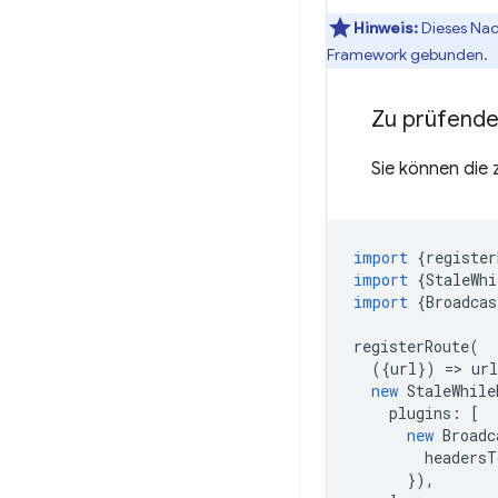
Hinweis:
Dieses Nac
Framework gebunden.
Zu prüfend
Sie können die 
import
{
register
import
{
StaleWhi
import
{
Broadcas
registerRoute
(
({
url
})
=
>
url
new
StaleWhile
plugins
:
[
new
Broadc
headersT
}),