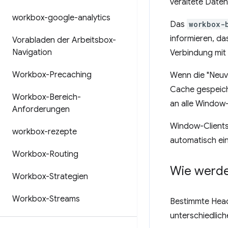
veraltete Daten
workbox-google-analytics
Das
workbox-
informieren, da
Vorabladen der Arbeitsbox-
Navigation
Verbindung mit
Workbox-Precaching
Wenn die "Neuva
Cache gespeich
Workbox-Bereich-
an alle Window-
Anforderungen
Window-Clients
workbox-rezepte
automatisch ein
Workbox-Routing
Wie werde
Workbox-Strategien
Workbox-Streams
Bestimmte Hea
unterschiedlich