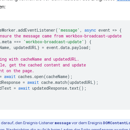
en:
eWorker
.
addEventListener
(
'message'
,
async
event
=
>
{
nsure the message came from workbox-broadcast-update
.
meta
===
'workbox-broadcast-update'
)
{
Name
,
updatedURL
}
=
event
.
data
.
payload
;
ing with cacheName and updatedURL.
le, get the cached content and update
nt on the page.
=
await
caches
.
open
(
cacheName
);
dResponse
=
await
cache
.
match
(
updatedURL
);
dText
=
await
updatedResponse
.
text
();
darauf, den Ereignis-Listener
vor dem Ereignis
message
DOMContentL
len, Nachrichten
die zu früh beim Laden der Seite empfangen wurden (