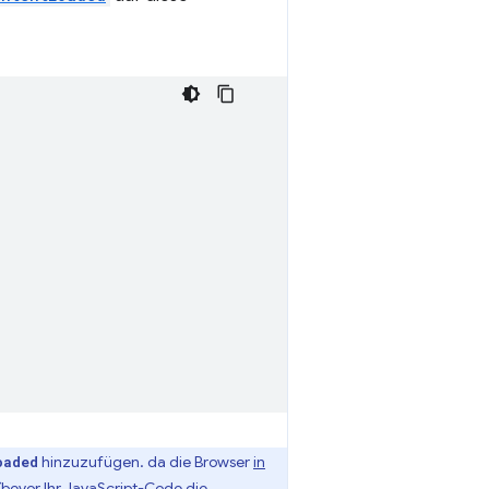
hinzuzufügen. da die Browser
in
oaded
bevor Ihr JavaScript-Code die