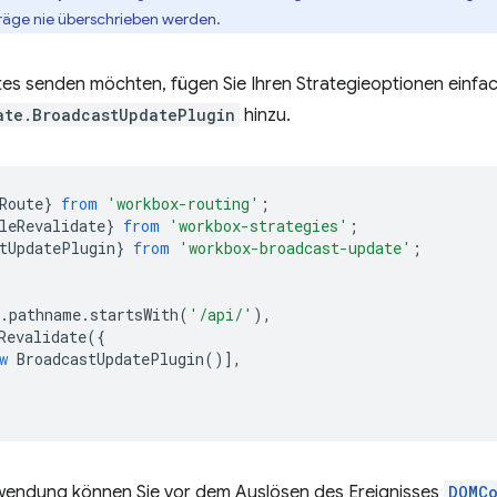
äge nie überschrieben werden.
es senden möchten, fügen Sie Ihren Strategieoptionen einfac
ate.BroadcastUpdatePlugin
hinzu.
Route
}
from
'workbox-routing'
;
leRevalidate
}
from
'workbox-strategies'
;
tUpdatePlugin
}
from
'workbox-broadcast-update'
;
.
pathname
.
startsWith
(
'/api/'
),
Revalidate
({
w
BroadcastUpdatePlugin
()],
wendung können Sie vor dem Auslösen des Ereignisses
DOMC