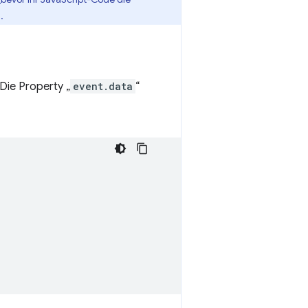
.
Die Property „
event.data
“