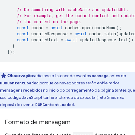
// Do something with cacheName and updatedURL.
// For example, get the cached content and updat
// the content on the page.
const
cache
=
await
caches
.
open
(
cacheName
);
const
updatedResponse
=
await
cache
.
match
(
update
const
updatedText
=
await
updatedResponse
.
text
()
}
});
Observação
:adicione o listener de eventos
antes do
message
porque os navegadores
serão enfileirados
DOMContentLoaded
mensagens
recebidos no início do carregamento da página (antes que
seu código JavaScript tenha a chance de executar) até (mas não
depois) do evento
.
DOMContentLoaded
Formato de mensagem