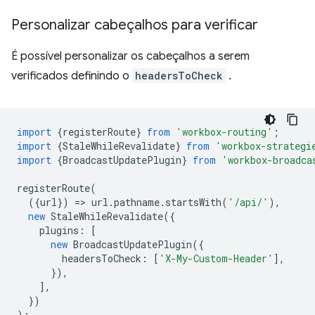
Personalizar cabeçalhos para verificar
É possível personalizar os cabeçalhos a serem
verificados definindo o
headersToCheck
.
import
{
registerRoute
}
from
'workbox-routing'
;
import
{
StaleWhileRevalidate
}
from
'workbox-strategi
import
{
BroadcastUpdatePlugin
}
from
'workbox-broadca
registerRoute
(
({
url
})
=
>
url
.
pathname
.
startsWith
(
'/api/'
),
new
StaleWhileRevalidate
({
plugins
:
[
new
BroadcastUpdatePlugin
({
headersToCheck
:
[
'X-My-Custom-Header'
],
}),
],
})
);