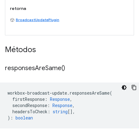
retorna
BroadcastUpdatePlugin
Métodos
responses
Are
Same(
)
workbox
-
broadcast
-
update
.
responsesAreSame
(
firstResponse
:
Response
,
secondResponse
:
Response
,
headersToCheck
:
string
[],
)
:
boolean