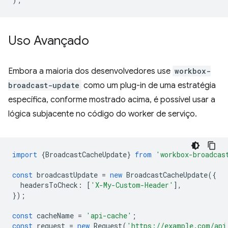
Uso Avançado
Embora a maioria dos desenvolvedores use
workbox-
broadcast-update
como um plug-in de uma estratégia
específica, conforme mostrado acima, é possível usar a
lógica subjacente no código do worker de serviço.
import
{
BroadcastCacheUpdate
}
from
'workbox-broadcas
const
broadcastUpdate
=
new
BroadcastCacheUpdate
({
headersToCheck
:
[
'X-My-Custom-Header'
],
});
const
cacheName
=
'api-cache'
;
const
request
=
new
Request
(
'https://example.com/api