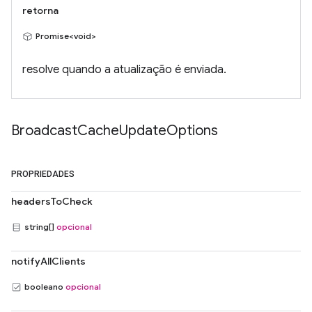
retorna
Promise<void>
resolve quando a atualização é enviada.
Broadcast
Cache
Update
Options
PROPRIEDADES
headersToCheck
string[]
opcional
notifyAllClients
booleano
opcional