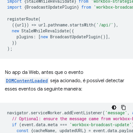
import
{
StaleWhileRevalidate
}
from
'workbox-strategi
import
{
BroadcastUpdatePlugin
}
from
'workbox-broadca
registerRoute
(
({
url
})
=
>
url
.
pathname
.
startsWith
(
'/api/'
),
new
StaleWhileRevalidate
({
plugins
:
[
new
BroadcastUpdatePlugin
()],
})
);
No app da Web, antes que o evento
DOMContentLoaded
seja acionado, é possível detectar
esses eventos da seguinte maneira:
navigator
.
serviceWorker
.
addEventListener
(
'message'
,
// Optional: ensure the message came from workbox-
if
(
event
.
data
.
meta
===
'workbox-broadcast-update'
const
{
cacheName
,
updatedURL
}
=
event
.
data
.
paylo