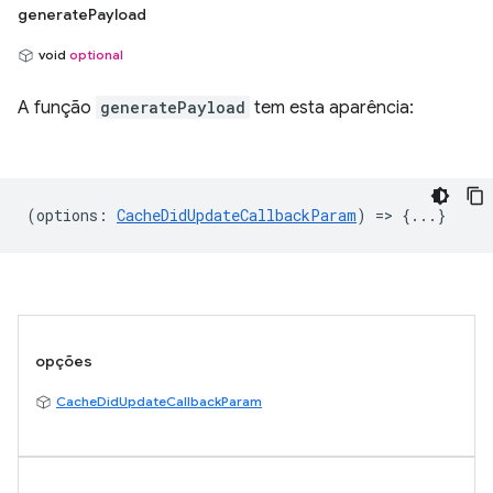
generatePayload
void
optional
A função
generatePayload
tem esta aparência:
(
options
:
CacheDidUpdateCallbackParam
) => {...}
opções
CacheDidUpdateCallbackParam