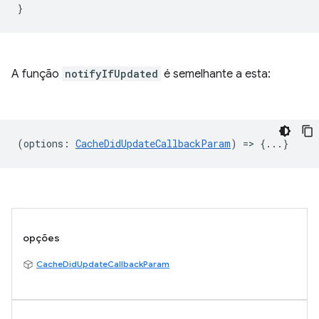
A função
notifyIfUpdated
é semelhante a esta:
(
options
:
CacheDidUpdateCallbackParam
) => {...}
opções
CacheDidUpdateCallbackParam