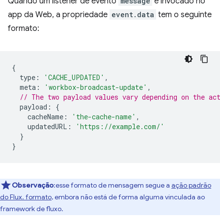
Quando um listener de evento
message
é invocado no
app da Web, a propriedade
event.data
tem o seguinte
formato:
{
type
:
'CACHE_UPDATED'
,
meta
:
'workbox-broadcast-update'
,
// The two payload values vary depending on the ac
payload
:
{
cacheName
:
'the-cache-name'
,
updatedURL
:
'https://example.com/'
}
}
Observação
:esse formato de mensagem segue a
ação padrão
do Flux. formato
, embora não está de forma alguma vinculada ao
framework de fluxo.