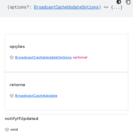
(
options?
:
BroadcastCacheUpdateOptions
) => {...}
opções
BroadcastCacheUpdateOptions
optional
retorna
BroadcastCacheUpdate
notifyIfUpdated
void