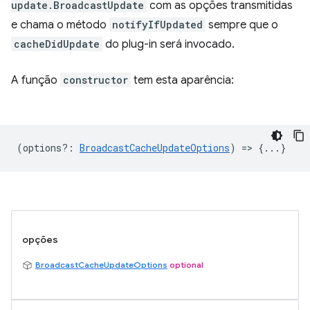
update.BroadcastUpdate
com as opções transmitidas
e chama o método
notifyIfUpdated
sempre que o
cacheDidUpdate
do plug-in será invocado.
A função
constructor
tem esta aparência:
(
options?
:
BroadcastCacheUpdateOptions
) => {...}
opções
BroadcastCacheUpdateOptions
optional