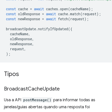
const
cache
=
await
caches
.
open
(
cacheName
);
const
oldResponse
=
await
cache
.
match
(
request
);
const
newResponse
=
await
fetch
(
request
);
broadcastUpdate
.
notifyIfUpdated
({
cacheName
,
oldResponse
,
newResponse
,
request
,
);
Tipos
Broadcast
Cache
Update
Usa a API
postMessage()
para informar todas as
janelas/guias abertas quando uma resposta foi