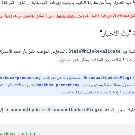
لعناوين،
الردود المبهمة
، التي لا يمكن الوصول إلى عناوينها، 
"بثّ الأخبار"
تبة مع
StaleWhileRevalidate
. للتخزين المؤقت، نظرًا لأن هذه الإستر
ديث ذاكرة التخزين المؤقت بشكل غير متزامن.
لبث معلومات عن تعديلات "
orkbox-precaching
BroadcastUpdatePlugin
workbox-precaching
تم استبدال إدخالات ذاكرة التخزين المؤقت الحالية.
ا عليك سوى إضافة
broadcastUpdate.BroadcastUpdatePlugin
إلى
workbox-routing'
;