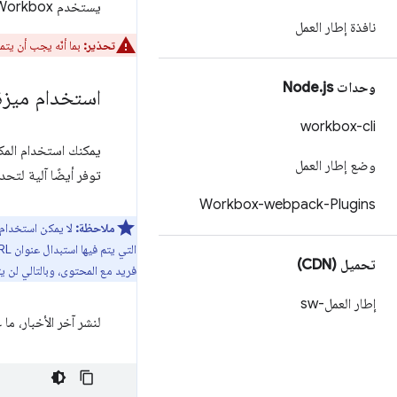
يستخدم Workbox قيم العنوان بدلاً من مقارنة البايت بالبايت لهيئات الاستجابة أن تكون أكثر كفاءة، ولا سيما في ردود كبيرة
نافذة إطار العمل
تحذير:
بما أنّه يجب أن يتمكن Workbox من قراءة قيم ا
وحدات Node
js
.
استخدام ميزة 
workbox-cli
يمكنك استخدام المك
وضع إطار العمل
توفر أيضًا آلية لتح
Workbox-webpack-Plugins
ملاحظة:
لا يمكن استخدام
التي يتم فيها استبدال عنوان URL مخزَّن مؤقتًا سابقًا بمحتوى جديد.
تحميل (CDN)
فريد مع المحتوى، وبالتالي لن ي
إطار العمل-sw
لنشر آخر الأخبار، م