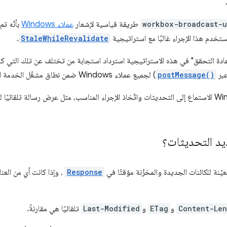
workbox-broadcast-
طريقة قياسية لإشعار
عملاء Windows
بأنّه ت
ستخدم هذا الإجراء غالبًا مع استراتيجية
StaleWhileRevalidate
.
عادة التحقق" في هذه الاستراتيجية استرداد استجابة من تختلف عن تلك التي كا
عبر
postMessage()
) لجميع عملاء Windows ضمن نطاق مشغّل الخدمة الحالي.
يمكن لعملاء Windows الاستماع إلى التحديثات واتّخاذ الإجراء المناسب، مثل عرض رسالة تلق
د التحديثات؟
يّنة للكائنات الجديدة والمخزّنة مؤقتًا في
Response
، وإذا كانت أي من العن
Content-Len
و
ETag
و
Last-Modified
تلقائيًا هي مقارنةً.