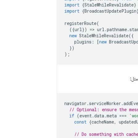
import
{
StaleWhileRevalidate
}
import
{
BroadcastUpdatePlugin
registerRoute
(
({
url
})
=
>
url
.
pathname
.
sta
new
StaleWhileRevalidate
({
plugins
:
[
new
BroadcastUp
})
);
مثل:
navigator
.
serviceWorker
.
addEv
// Optional: ensure the mes
if
(
event
.
data
.
meta
===
'wo
const
{
cacheName
,
updated
// Do something with cach