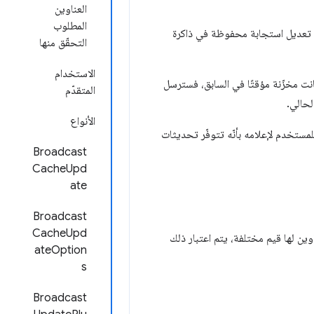
العناوين
المطلوب
م تعديل استجابة محفوظة في ذاكرة
التحقّق منها
الاستخدام
نت مخزّنة مؤقتًا في السابق، فسترسل
المتقدّم
الأنواع
ائيًا للمستخدم لإعلامه بأنّه تتوفّر تحديثات
Broadcast
CacheUpd
ate
Broadcast
CacheUpd
اوين لها قيم مختلفة، يتم اعتبار ذلك
ateOption
s
Broadcast