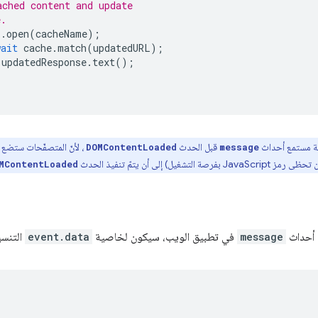
ached content and update
e.
s
.
open
(
cacheName
);
wait
cache
.
match
(
updatedURL
);
updatedResponse
.
text
();
 مستمع أحداث
قبل الحدث
، لأنّ المتصفّحات ستضع
DOMContentLoaded
message
ل) إلى أن يتمّ تنفيذ الحدث
MContentLoaded
 أحداث
message
في تطبيق الويب، سيكون لخاصية
event.data
التنسي