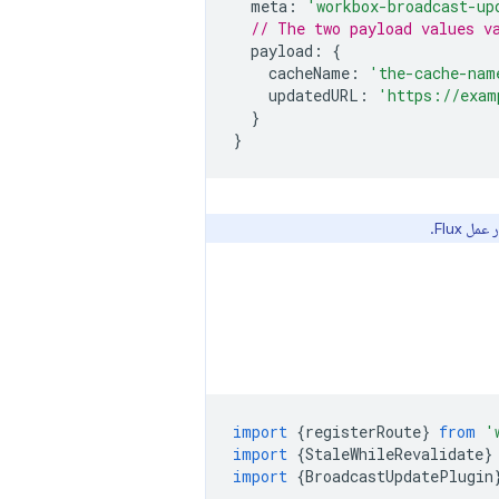
meta
:
'workbox-broadcast-up
// The two payload values v
payload
:
{
cacheName
:
'the-cache-nam
updatedURL
:
'https://exam
}
}
 Flux.
import
{
registerRoute
}
from
'
import
{
StaleWhileRevalidate
}
import
{
BroadcastUpdatePlugin