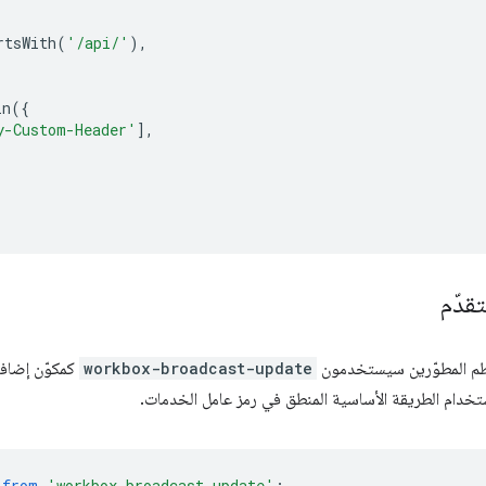
rtsWith
(
'/api/'
),
in
({
y-Custom-Header'
],
قدّم
عظم المطوّرين سيستخدمون
workbox-broadcast-update
كمكوّن إضاف
ستخدام الطريقة الأساسية المنطق في رمز عامل الخدمات.
from
'workbox-broadcast-update'
;