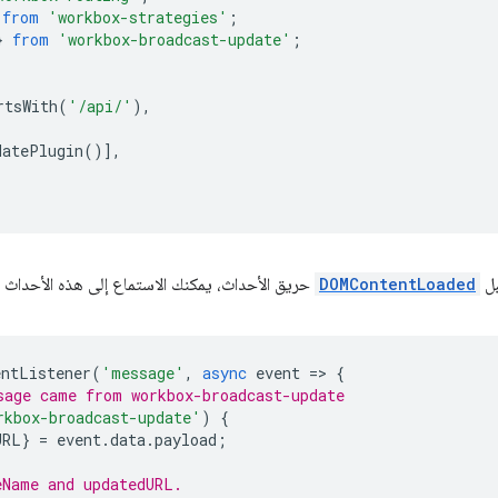
from
'workbox-strategies'
;
}
from
'workbox-broadcast-update'
;
rtsWith
(
'/api/'
),
datePlugin
()],
بل
DOMContentLoaded
حريق الأحداث، يمكنك الاستماع إلى هذه الأحداث 
entListener
(
'message'
,
async
event
=
>
{
sage came from workbox-broadcast-update
rkbox-broadcast-update'
)
{
URL
}
=
event
.
data
.
payload
;
eName and updatedURL.