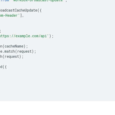
roadcastCacheUpdate
({
om-Header'
],
;
https://example.com/api'
);
en
(
cacheName
);
he
.
match
(
request
);
ch
(
request
);
ed
({