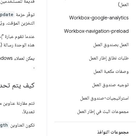
قديمة للمستخدمين.
العمل)
توفّر حزمة
update
Workbox-google-analytics
التخزين المؤقت. ويُ
Workbox-navigation-preload
عندما تقوم عبارة "إ
العمل بصندوق العمل
هذه الوحدة رسالة (
طلبات نطاق إطار العمل
.
وصفات مكعبة العمل
كيف يتم تحدي
توجيه صندوق العمل
استراتيجيات-صندوق العمل
تتم مقارنة عناوين مع
مجموعات البث في إطار العمل
تعديلاً.
تكون العناوين
gth
مجموعات النوافذ