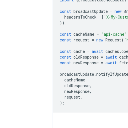
const
broadcastUpdate
=
new
B
headersToCheck
:
[
'X-My-Cust
});
const
cacheName
=
'api-cache'
const
request
=
new
Request
(
'
const
cache
=
await
caches
.
op
const
oldResponse
=
await
cac
const
newResponse
=
await
fet
broadcastUpdate
.
notifyIfUpdat
cacheName
,
oldResponse
,
newResponse
,
request
,
);