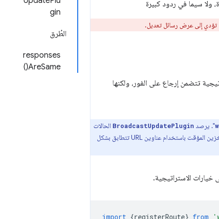
UpdatePlu
gin
لن تؤدي إلى عرض رسائل تعديل.
الطُرق
responses
AreSame()
اتيجية تتضمن إرجاع على الفور، ولكنها
". يرصد
الحالات
BroadcastUpdatePlugin
w
ينشئ إدخالات ذاكرة التخزين المؤقت باستخدام عناوين URL تتطابق بشكل
 خيارات الاستراتيجية.
import
{
registerRoute
}
from
'