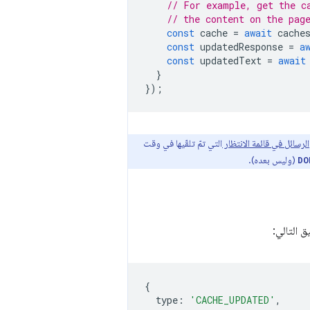
// For example, get the c
// the content on the pag
const
cache
=
await
cache
const
updatedResponse
=
a
const
updatedText
=
await
}
});
الرسائل في قائمة الانتظار
التي تمّ تلقّيها في وقت
(وليس بعده).
DO
ق التالي:
{
type
:
'CACHE_UPDATED'
,