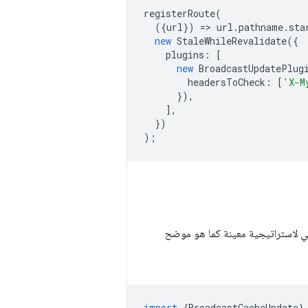
registerRoute
(
({
url
})
=
>
url
.
pathname
.
sta
new
StaleWhileRevalidate
({
plugins
:
[
new
BroadcastUpdatePlug
headersToCheck
:
[
'X-M
}),
],
})
);
ي لاستراتيجية معينة كما هو موضح
import
{
BroadcastCacheUpdate
}