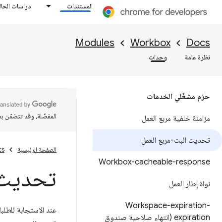
المستندات
دراسات الحال
Modules
Workbox
Docs
نظرة عامة
وحدات
حزم مشغّلي الخدمات
المفضّلة، وقد تتضمّن ب
مزامنة خلفية مربع العمل
تحديث البث-مربع العمل
الصفحة الرئيسية
cs
Workbox-cacheable-response
تحديث 
نواة إطار العمل
Workspace-expiration-
عند الاستجابة للطلبا
expiration (انتهاء صلاحية صندوق