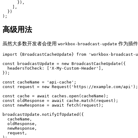
}),
],
})
);
高级用法
虽然大多数开发者会使用
作为插件，
workbox-broadcast-update
import
{
BroadcastCacheUpdate
}
from
'workbox-broadcast-u
const
broadcastUpdate
=
new
BroadcastCacheUpdate
({
headersToCheck
:
[
'X-My-Custom-Header'
],
});
const
cacheName
=
'api-cache'
;
const
request
=
new
Request
(
'https://example.com/api'
);
const
cache
=
await
caches
.
open
(
cacheName
);
const
oldResponse
=
await
cache
.
match
(
request
);
const
newResponse
=
await
fetch
(
request
);
broadcastUpdate
.
notifyIfUpdated
({
cacheName
,
oldResponse
,
newResponse
,
request
,
);