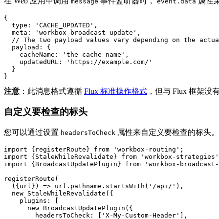
在 Web 应用中调用
事件监听器时，
属性
message
event.data
{
type
:
'CACHE_UPDATED'
,
meta
:
'workbox-broadcast-update'
,
// The two payload values vary depending on the actua
payload
:
{
cacheName
:
'the-cache-name'
,
updatedURL
:
'https://example.com/'
}
}
注意
：此消息格式遵循
Flux 标准操作格式
，但与 Flux 框架
自定义要检查的标头
您可以通过设置
属性来自定义要检查的标头。
headersToCheck
import
{
registerRoute
}
from
'workbox-routing'
;
import
{
StaleWhileRevalidate
}
from
'workbox-strategies'
import
{
BroadcastUpdatePlugin
}
from
'workbox-broadcast-
registerRoute
(
({
url
})
=
>
url
.
pathname
.
startsWith
(
'/api/'
),
new
StaleWhileRevalidate
({
plugins
:
[
new
BroadcastUpdatePlugin
({
headersToCheck
:
[
'X-My-Custom-Header'
],