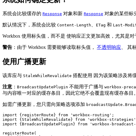
系统会比较缓存的
对象和新
对象的某些标
Response
Response
默认情况下，系统会比较
、
和
Content-Length
ETag
Last-Modi
Workbox 使用标头值，而不是 使响应正文更加高效，尤其是
警告
：由于 Workbox 需要能够读取标头值，
不透明响应
、 其
使用广播更新
该库应与
搭配使用 因为该策略涉及将
StaleWhileRevalidate
注意
：
不能用于广播与
BroadcastUpdatePlugin
workbox-preca
与内容唯一对应的缓存条目，因此它绝不会覆盖现有缓存条目
如需广播更新，您只需向策略选项添加
broadcastUpdate.Broa
import
{
registerRoute
}
from
'workbox-routing'
;
import
{
StaleWhileRevalidate
}
from
'workbox-strategies'
import
{
BroadcastUpdatePlugin
}
from
'workbox-broadcast-
registerRoute
(