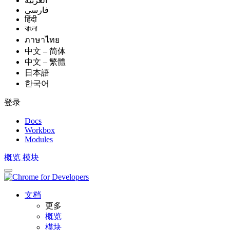
العربيّة
فارسی
हिंदी
বাংলা
ภาษาไทย
中文 – 简体
中文 – 繁體
日本語
한국어
登录
Docs
Workbox
Modules
概览
模块
文档
更多
概览
模块