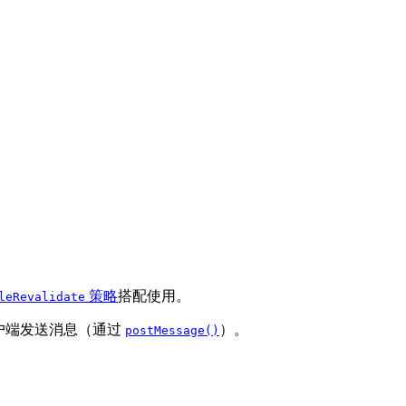
策略
搭配使用。
leRevalidate
户端发送消息（通过
）。
postMessage()