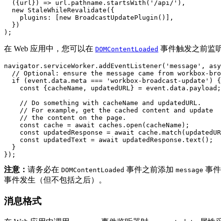
({
url
})
=
>
url
.
pathname
.
startsWith
(
'/api/'
),
new
StaleWhileRevalidate
({
plugins
:
[
new
BroadcastUpdatePlugin
()],
})
);
在 Web 应用中，您可以在
事件触发之前监
DOMContentLoaded
navigator
.
serviceWorker
.
addEventListener
(
'message'
,
asy
// Optional: ensure the message came from workbox-bro
if
(
event
.
data
.
meta
===
'workbox-broadcast-update'
)
{
const
{
cacheName
,
updatedURL
}
=
event
.
data
.
payload
;
// Do something with cacheName and updatedURL.
// For example, get the cached content and update
// the content on the page.
const
cache
=
await
caches
.
open
(
cacheName
);
const
updatedResponse
=
await
cache
.
match
(
updatedUR
const
updatedText
=
await
updatedResponse
.
text
();
}
});
注意：
请务必在
事件之前添加
事件
DOMContentLoaded
message
事件发生（但不包括之后）。
消息格式