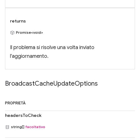
returns
Promise<void>
Il problema si risolve una volta inviato
l'aggiornamento.
Broadcast
Cache
Update
Options
PROPRIETÀ
headersToCheck
string[]
facoltativo