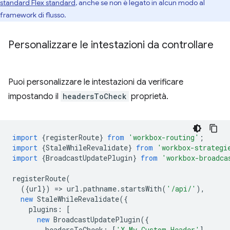
standard Flex standard
, anche se non è legato in alcun modo al
framework di flusso.
Personalizzare le intestazioni da controllare
Puoi personalizzare le intestazioni da verificare
impostando il
headersToCheck
proprietà.
import
{
registerRoute
}
from
'workbox-routing'
;
import
{
StaleWhileRevalidate
}
from
'workbox-strategi
import
{
BroadcastUpdatePlugin
}
from
'workbox-broadca
registerRoute
(
({
url
})
=
>
url
.
pathname
.
startsWith
(
'/api/'
),
new
StaleWhileRevalidate
({
plugins
:
[
new
BroadcastUpdatePlugin
({
headersToCheck
:
[
'X-My-Custom-Header'
],