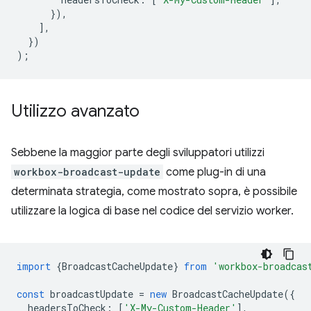
}),
],
})
);
Utilizzo avanzato
Sebbene la maggior parte degli sviluppatori utilizzi
workbox-broadcast-update
come plug-in di una
determinata strategia, come mostrato sopra, è possibile
utilizzare la logica di base nel codice del servizio worker.
import
{
BroadcastCacheUpdate
}
from
'workbox-broadcas
const
broadcastUpdate
=
new
BroadcastCacheUpdate
({
headersToCheck
:
[
'X-My-Custom-Header'
],