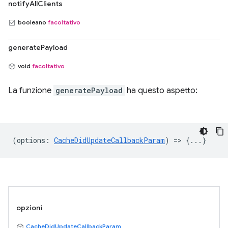
notifyAllClients
booleano
facoltativo
generatePayload
void
facoltativo
La funzione
generatePayload
ha questo aspetto:
(
options
:
CacheDidUpdateCallbackParam
) => {...}
opzioni
CacheDidUpdateCallbackParam