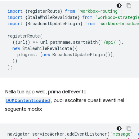
import
{
registerRoute
}
from
'workbox-routing'
;
import
{
StaleWhileRevalidate
}
from
'workbox-strategi
import
{
BroadcastUpdatePlugin
}
from
'workbox-broadca
registerRoute
(
({
url
})
=
>
url
.
pathname
.
startsWith
(
'/api/'
),
new
StaleWhileRevalidate
({
plugins
:
[
new
BroadcastUpdatePlugin
()],
})
);
Nella tua app web, prima dell'evento
DOMContentLoaded
, puoi ascoltare questi eventi nel
seguente modo:
navigator
.
serviceWorker
.
addEventListener
(
'message'
,