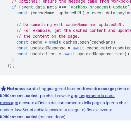
// Optional: ensure the message came from workbox-
if
(
event
.
data
.
meta
===
'workbox-broadcast-update'
const
{
cacheName
,
updatedURL
}
=
event
.
data
.
paylo
// Do something with cacheName and updatedURL.
// For example, get the cached content and updat
// the content on the page.
const
cache
=
await
caches
.
open
(
cacheName
);
const
updatedResponse
=
await
cache
.
match
(
update
const
updatedText
=
await
updatedResponse
.
text
()
}
});
Nota:
assicurati di aggiungere il listener di eventi
prima di
message
, poiché i browser
aggiungeranno la coda
DOMContentLoaded
messaggi
ricevuto all'inizio del caricamento della pagina (prima che il
codice JavaScript abbia la possibilità eseguito) fino all'evento
(ma non dopo).
DOMContentLoaded