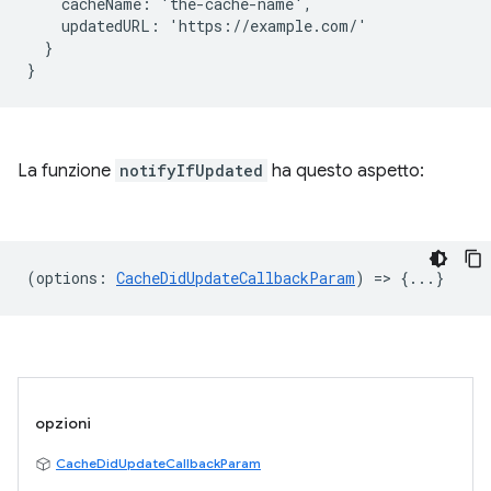
    cacheName: 'the-cache-name',

    updatedURL: 'https://example.com/'

  }

La funzione
notifyIfUpdated
ha questo aspetto:
(
options
:
CacheDidUpdateCallbackParam
) => {...}
opzioni
CacheDidUpdateCallbackParam