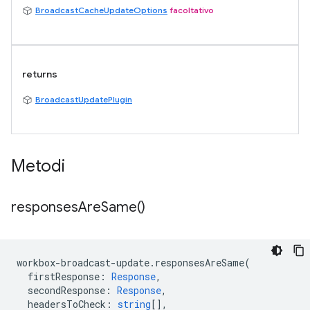
BroadcastCacheUpdateOptions
facoltativo
returns
BroadcastUpdatePlugin
Metodi
responses
Are
Same(
)
workbox
-
broadcast
-
update
.
responsesAreSame
(
firstResponse
:
Response
,
secondResponse
:
Response
,
headersToCheck
:
string
[],