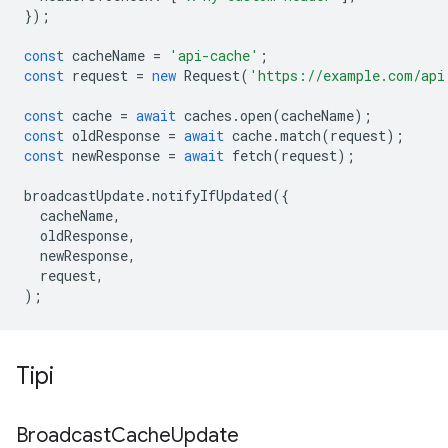
});
const
cacheName
=
'api-cache'
;
const
request
=
new
Request
(
'https://example.com/api
const
cache
=
await
caches
.
open
(
cacheName
);
const
oldResponse
=
await
cache
.
match
(
request
);
const
newResponse
=
await
fetch
(
request
);
broadcastUpdate
.
notifyIfUpdated
({
cacheName
,
oldResponse
,
newResponse
,
request
,
);
Tipi
Broadcast
Cache
Update