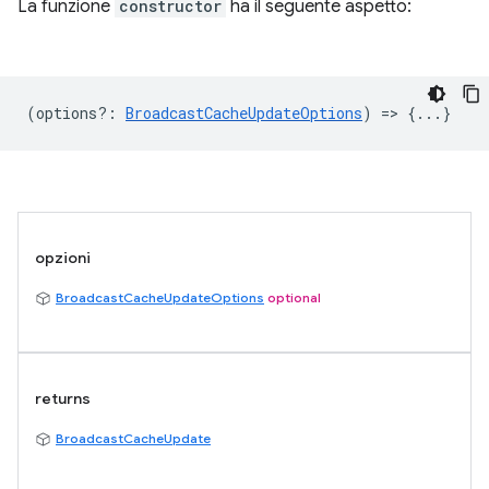
La funzione
constructor
ha il seguente aspetto:
(
options?
:
BroadcastCacheUpdateOptions
) => {...}
opzioni
BroadcastCacheUpdateOptions
optional
returns
BroadcastCacheUpdate