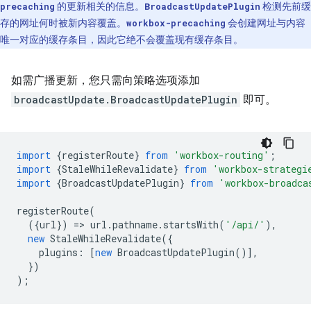
的更新相关的信息。
检测先前缓
precaching
BroadcastUpdatePlugin
存的网址何时被新内容覆盖。
会创建网址与内容
workbox-precaching
唯一对应的缓存条目，因此它绝不会覆盖现有缓存条目。
如需广播更新，您只需向策略选项添加
broadcastUpdate.BroadcastUpdatePlugin
即可。
import
{
registerRoute
}
from
'workbox-routing'
;
import
{
StaleWhileRevalidate
}
from
'workbox-strategi
import
{
BroadcastUpdatePlugin
}
from
'workbox-broadca
registerRoute
(
({
url
})
=
>
url
.
pathname
.
startsWith
(
'/api/'
),
new
StaleWhileRevalidate
({
plugins
:
[
new
BroadcastUpdatePlugin
()],
})
);