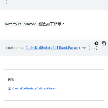
notifyIfUpdated
函数如下所示：
(
options
:
CacheDidUpdateCallbackParam
) => {...}
选项
CacheDidUpdateCallbackParam