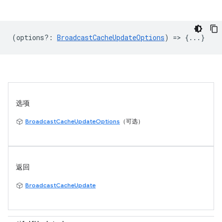
(
options?
:
BroadcastCacheUpdateOptions
) => {...}
选项
BroadcastCacheUpdateOptions
（可选）
返回
BroadcastCacheUpdate