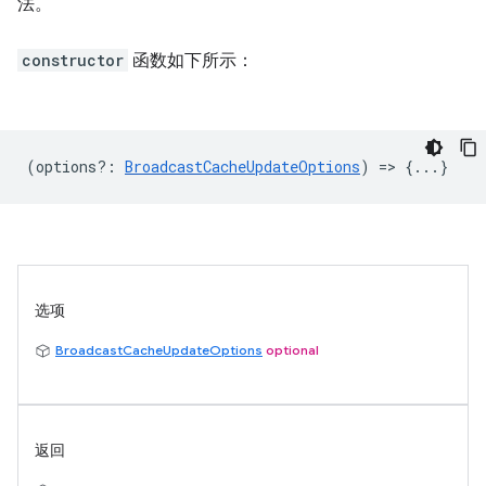
法。
constructor
函数如下所示：
(
options?
:
BroadcastCacheUpdateOptions
) => {...}
选项
BroadcastCacheUpdateOptions
optional
返回