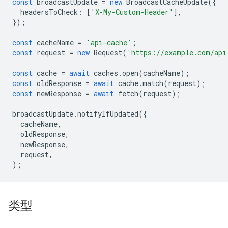
const
broadcastUpdate
=
new
BroadcastCacheUpdate
({
headersToCheck
:
[
'X-My-Custom-Header'
],
});
const
cacheName
=
'api-cache'
;
const
request
=
new
Request
(
'https://example.com/api
const
cache
=
await
caches
.
open
(
cacheName
);
const
oldResponse
=
await
cache
.
match
(
request
);
const
newResponse
=
await
fetch
(
request
);
broadcastUpdate
.
notifyIfUpdated
({
cacheName
,
oldResponse
,
newResponse
,
request
,
);
类型