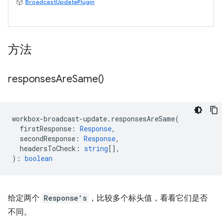
BroadcastUpdatePlugin
方法
responses
Are
Same(
)
workbox
-
broadcast
-
update
.
responsesAreSame
(
firstResponse
:
Response
,
secondResponse
:
Response
,
headersToCheck
:
string
[],
)
:
boolean
给定两个
Response's
，比较多个标头值，看看它们是否
不同。