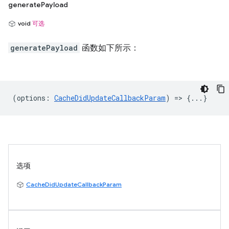
generatePayload
void
可选
generatePayload
函数如下所示：
(
options
:
CacheDidUpdateCallbackParam
) => {...}
选项
CacheDidUpdateCallbackParam