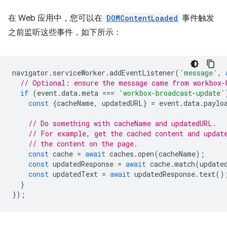
在 Web 应用中，您可以在
DOMContentLoaded
事件触发
之前监听这些事件，如下所示：
navigator
.
serviceWorker
.
addEventListener
(
'message'
,
// Optional: ensure the message came from workbox-
if
(
event
.
data
.
meta
===
'workbox-broadcast-update'
const
{
cacheName
,
updatedURL
}
=
event
.
data
.
paylo
// Do something with cacheName and updatedURL.
// For example, get the cached content and updat
// the content on the page.
const
cache
=
await
caches
.
open
(
cacheName
);
const
updatedResponse
=
await
cache
.
match
(
update
const
updatedText
=
await
updatedResponse
.
text
()
}
});