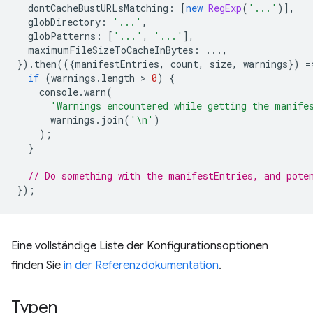
dontCacheBustURLsMatching
:
[
new
RegExp
(
'...'
)],
globDirectory
:
'...'
,
globPatterns
:
[
'...'
,
'...'
],
maximumFileSizeToCacheInBytes
:
...,
}).
then
(({
manifestEntries
,
count
,
size
,
warnings
})
=
if
(
warnings
.
length
 > 
0
)
{
console
.
warn
(
'Warnings encountered while getting the manife
warnings
.
join
(
'\n'
)
);
}
// Do something with the manifestEntries, and pote
});
Eine vollständige Liste der Konfigurationsoptionen
finden Sie
in der Referenzdokumentation
.
Typen