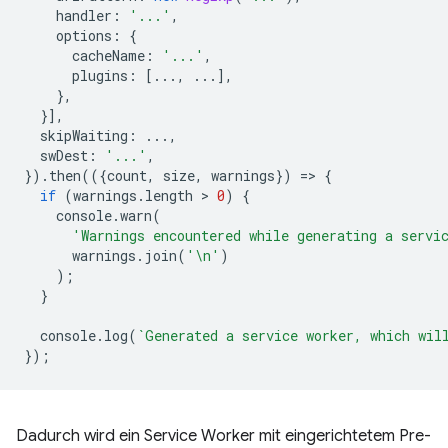
handler
:
'...'
,
options
:
{
cacheName
:
'...'
,
plugins
:
[...,
...],
},
}],
skipWaiting
:
...,
swDest
:
'...'
,
}).
then
(({
count
,
size
,
warnings
})
=
>
{
if
(
warnings
.
length
 > 
0
)
{
console
.
warn
(
'Warnings encountered while generating a servi
warnings
.
join
(
'\n'
)
);
}
console
.
log
(
`Generated a service worker, which wil
});
Dadurch wird ein Service Worker mit eingerichtetem Pre-