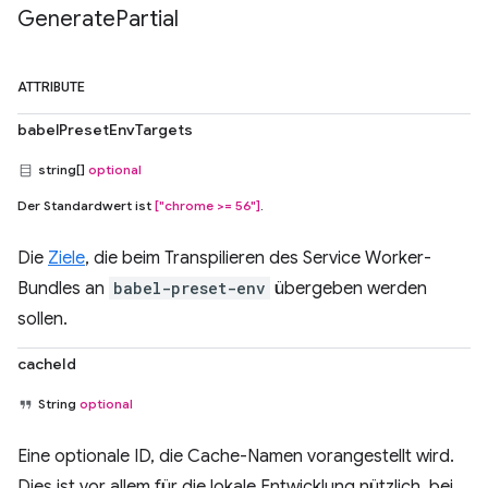
Generate
Partial
ATTRIBUTE
babelPresetEnvTargets
string[]
optional
Der Standardwert ist
["chrome >= 56"]
.
Die
Ziele
, die beim Transpilieren des Service Worker-
Bundles an
babel-preset-env
übergeben werden
sollen.
cacheId
String
optional
Eine optionale ID, die Cache-Namen vorangestellt wird.
Dies ist vor allem für die lokale Entwicklung nützlich, bei