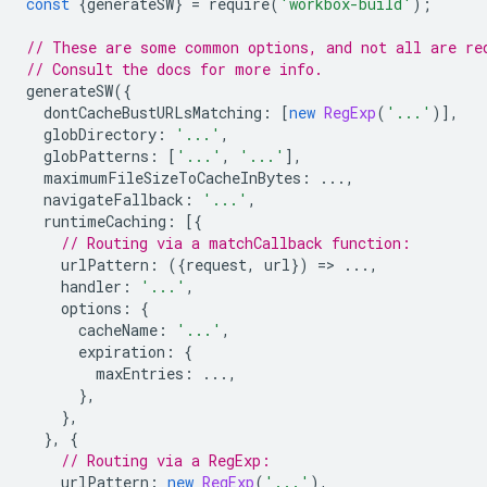
const
{
generateSW
}
=
require
(
'workbox-build'
);
// These are some common options, and not all are re
// Consult the docs for more info.
generateSW
({
dontCacheBustURLsMatching
:
[
new
RegExp
(
'...'
)],
globDirectory
:
'...'
,
globPatterns
:
[
'...'
,
'...'
],
maximumFileSizeToCacheInBytes
:
...,
navigateFallback
:
'...'
,
runtimeCaching
:
[{
// Routing via a matchCallback function:
urlPattern
:
({
request
,
url
})
=
>
...,
handler
:
'...'
,
options
:
{
cacheName
:
'...'
,
expiration
:
{
maxEntries
:
...,
},
},
},
{
// Routing via a RegExp:
urlPattern
:
new
RegExp
(
'...'
),