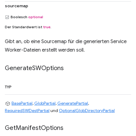
sourcemap
Boolesch
optional
Der Standardwert ist
true
.
Gibt an, ob eine Sourcemap für die generierten Service
Worker-Dateien erstellt werden soll.
Generate
SWOptions
TYP
BasePartial
,
GlobPartial
,
GeneratePartial
,
RequiredSWDestPartial
und
OptionalGlobDirectoryPartial
Get
Manifest
Options