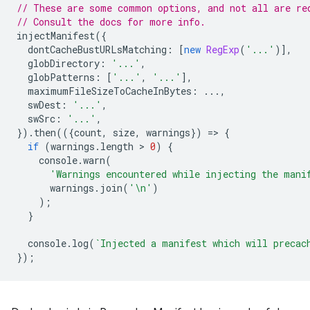
// These are some common options, and not all are re
// Consult the docs for more info.
injectManifest
({
dontCacheBustURLsMatching
:
[
new
RegExp
(
'...'
)],
globDirectory
:
'...'
,
globPatterns
:
[
'...'
,
'...'
],
maximumFileSizeToCacheInBytes
:
...,
swDest
:
'...'
,
swSrc
:
'...'
,
}).
then
(({
count
,
size
,
warnings
})
=
>
{
if
(
warnings
.
length
 > 
0
)
{
console
.
warn
(
'Warnings encountered while injecting the mani
warnings
.
join
(
'\n'
)
);
}
console
.
log
(
`Injected a manifest which will precac
});