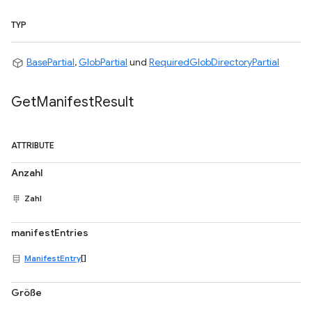
TYP
BasePartial
,
GlobPartial
und
RequiredGlobDirectoryPartial
Get
Manifest
Result
ATTRIBUTE
Anzahl
Zahl
manifestEntries
ManifestEntry
[]
Größe