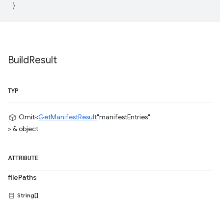
Build
Result
TYP
Omit<
GetManifestResult
"manifestEntries"
> & object
ATTRIBUTE
filePaths
String[]