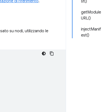
azione di riferimento
.
st()
getModule
URL()
injectManif
asato su nodi, utilizzando le
est()