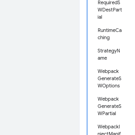
RequiredS
WDestPart
ial
RuntimeCa
ching
StrategyN
ame
Webpack
GenerateS
WOptions
Webpack
GenerateS
WPartial
WebpackI
njectManif