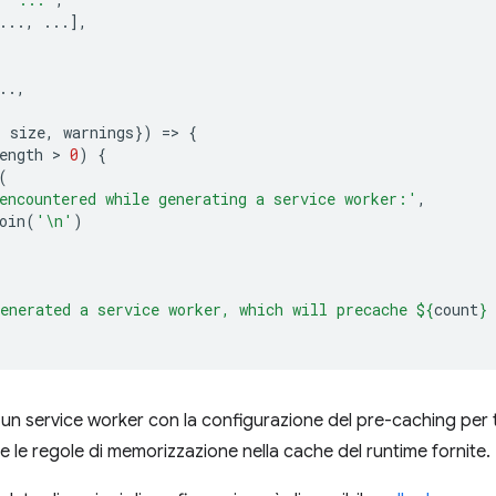
...,
...],
..,
,
,
size
,
warnings
})
=
>
{
ength
 > 
0
)
{
(
encountered while generating a service worker:'
,
oin
(
'\n'
)
enerated a service worker, which will precache 
${
count
}
 
n service worker con la configurazione del pre-caching per tutt
e le regole di memorizzazione nella cache del runtime fornite.