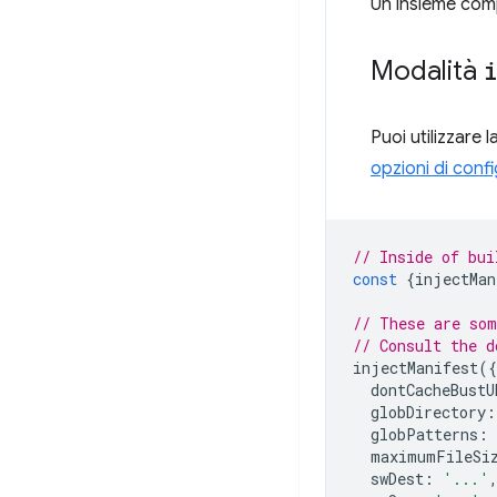
Un insieme comp
Modalità
Puoi utilizzare 
opzioni di conf
// Inside of bui
const
{
injectMan
// These are som
// Consult the d
injectManifest
({
dontCacheBustU
globDirectory
:
globPatterns
:
maximumFileSi
swDest
:
'...'