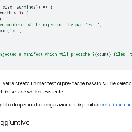
,
size
,
warnings
})
=
>
{
ength
 > 
0
)
{
(
encountered while injecting the manifest:'
,
oin
(
'\n'
)
njected a manifest which will precache 
${
count
}
 files, 
 verrà creato un manifest di pre-cache basato sui file selezio
el file service worker esistente.
leto di opzioni di configurazione è disponibile
nella document
ggiuntive