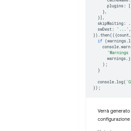
plugins
:
[
},
}],
skipWaiting
:
.
swDest
:
'...'
}).
then
(({
count
if
(
warnings
.
l
console
.
warn
'Warnings 
warnings
.
j
);
}
console
.
log
(
`G
});
Verrà generato u
configurazione 