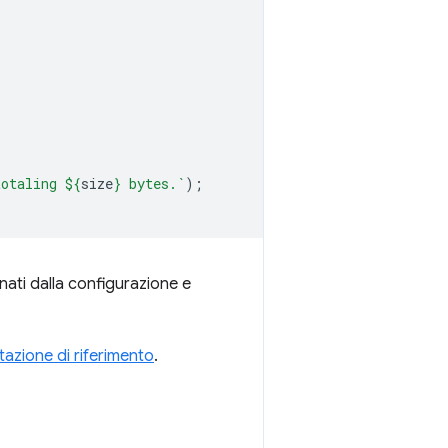
totaling 
${
size
}
 bytes.`
);
nati dalla configurazione e
azione di riferimento
.