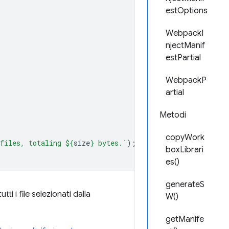
estOptions
WebpackI
njectManif
estPartial
WebpackP
artial
Metodi
copyWork
files, totaling 
${
size
}
 bytes.`
);
boxLibrari
es()
generateS
i i file selezionati dalla
W()
getManife