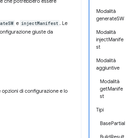
che che potrebbero essere
Modalità
generateSW
ateSW
e
injectManifest
. Le
configurazione giuste da
Modalità
injectManife
st
Modalità
aggiuntive
Modalità
getManife
 opzioni di configurazione e lo
st
Tipi
BasePartial
BuildResult