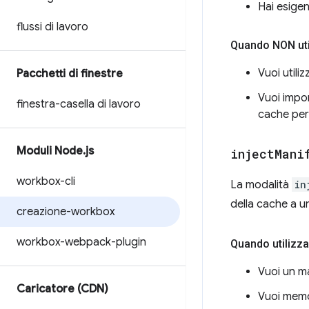
Hai esigen
flussi di lavoro
Quando NON uti
Vuoi utili
Pacchetti di finestre
Vuoi impor
finestra-casella di lavoro
cache per
Moduli Node
.
js
inject
Mani
workbox-cli
La modalità
in
della cache a un
creazione-workbox
workbox-webpack-plugin
Quando utilizz
Vuoi un ma
Caricatore (CDN)
Vuoi memor