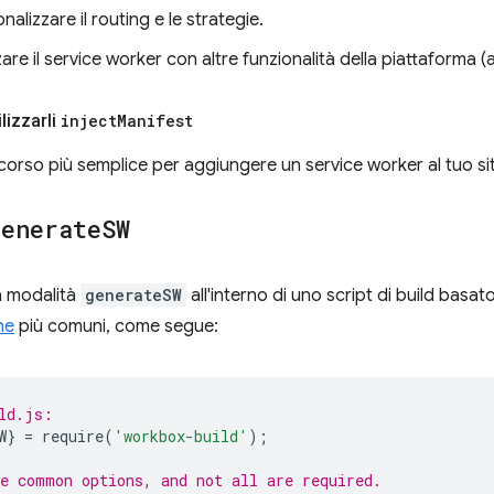
nalizzare il routing e le strategie.
zzare il service worker con altre funzionalità della piattaforma (
lizzarli
inject
Manifest
rcorso più semplice per aggiungere un service worker al tuo si
generate
SW
la modalità
generateSW
all'interno di uno script di build basat
ne
più comuni, come segue:
ld.js:
W
}
=
require
(
'workbox-build'
);
e common options, and not all are required.