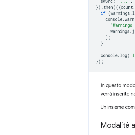
swSrc
:
'...'
,
}).
then
(({
count
if
(
warnings
.
l
console
.
warn
'Warnings 
warnings
.
j
);
}
console
.
log
(
`I
});
In questo modo,
verrà inserito n
Un insieme comp
Modalità a