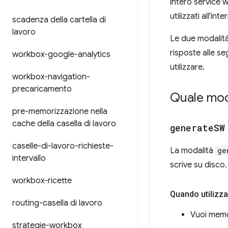
intero service 
utilizzati all'in
scadenza della cartella di
lavoro
Le due modalità
risposte alle s
workbox-google-analytics
utilizzare.
workbox-navigation-
precaricamento
Quale moda
pre-memorizzazione nella
cache della casella di lavoro
generate
SW
caselle-di-lavoro-richieste-
La modalità
ge
intervallo
scrive su disco.
workbox-ricette
Quando utilizz
routing-casella di lavoro
Vuoi memor
strategie-workbox