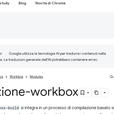
study
Blog
Novità di Chrome
Google utilizza la tecnologia AI per tradurre i contenuti nella
ta. Le traduzioni generate dall'AI potrebbero contenere errori.
cs
Workbox
Modules
Qu
zione-workbox
box-build
si integra in un processo di compilazione basato 