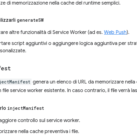
ze di memorizzazione nella cache del runtime semplici.
lizzarli
generate
SW
zzare altre funzionalità di Service Worker (ad es.
Web Push
).
tare script aggiuntivi o aggiungere logica aggiuntiva per str
sonalizzate.
fest
jectManifest
genera un elenco di URL da memorizzare nella 
 file service worker esistente. In caso contrario, il file verrà la
arlo
inject
Manifest
ggiore controllo sul service worker.
izzare nella cache preventiva i file.