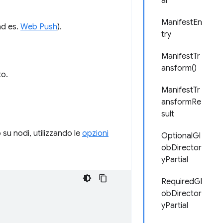
al
ManifestEn
ad es.
Web Push
).
try
ManifestTr
ansform()
to.
ManifestTr
ansformRe
sult
o su nodi, utilizzando le
opzioni
OptionalGl
obDirector
yPartial
RequiredGl
obDirector
yPartial