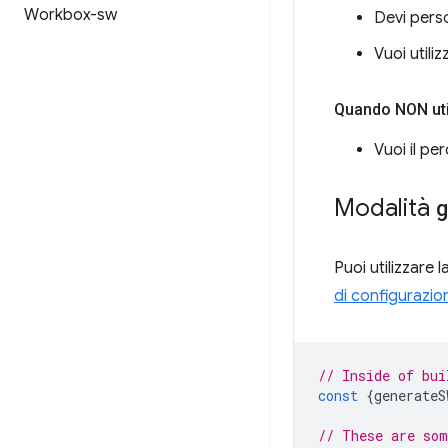
Workbox-sw
Devi perso
Vuoi utili
Quando NON uti
Vuoi il pe
Modalità
Puoi utilizzare 
di configurazio
// Inside of bui
const
{
generateS
// These are som