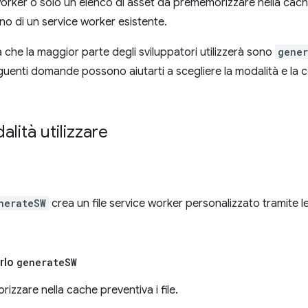
worker o solo un elenco di asset da prememorizzare nella ca
terno di un service worker esistente.
 che la maggior parte degli sviluppatori utilizzerà sono
gener
eguenti domande possono aiutarti a scegliere la modalità e la 
lità utilizzare
nerateSW
crea un file service worker personalizzato tramite le
arlo
generate
SW
izzare nella cache preventiva i file.