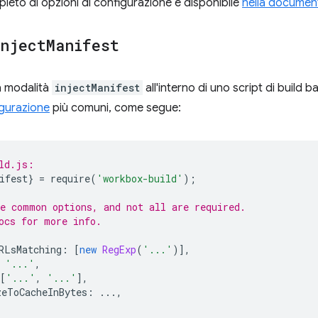
leto di opzioni di configurazione è disponibile
nella document
inject
Manifest
la modalità
injectManifest
all'interno di uno script di build b
igurazione
più comuni, come segue:
ld.js:
ifest
}
=
require
(
'workbox-build'
);
e common options, and not all are required.
ocs for more info.
RLsMatching
:
[
new
RegExp
(
'...'
)],
'...'
,
[
'...'
,
'...'
],
zeToCacheInBytes
:
...,
,