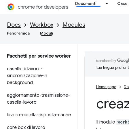
Documenti
Case 
Docs
Workbox
Modules
Panoramica
Moduli
Pacchetti per service worker
tua lingua preferi
casella di lavoro-
sincronizzazione-in
background
Home page
Do
aggiornamento-trasmissione-
crea
casella-lavoro
lavoro-casella-risposta-cache
Il modulo
work
core box di lavoro