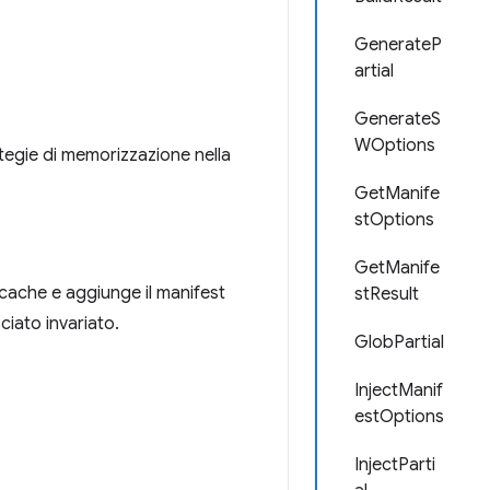
GenerateP
artial
GenerateS
WOptions
ategie di memorizzazione nella
GetManife
stOptions
GetManife
cache e aggiunge il manifest
stResult
sciato invariato.
GlobPartial
InjectManif
estOptions
InjectParti