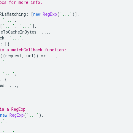
ocs for more info.
RLsMatching
:
[
new
RegExp
(
'...'
)],
'...'
,
[
'...'
,
'...'
],
zeToCacheInBytes
:
...,
ck
:
'...'
,
:
[{
ia a matchCallback function:
({
request
,
url
})
=
>
...,
..'
,
'...'
,
:
{
es
:
...,
ia a RegExp:
new
RegExp
(
'...'
),
..'
,
'...'
,