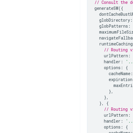
// Consult the d
generateSW
({
dontCacheBustU
globDirectory
:
globPatterns
:
maximumFileSi
navigateFallba
runtimeCaching
// Routing v
urlPattern
:
handler
:
'.
options
:
{
cacheName
:
expiration
maxEntri
},
},
},
{
// Routing v
urlPattern
:
handler
:
'.
options
:
{
cacheName
: