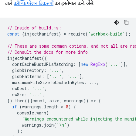
वाले
कॉन्फ़िगरेशन विकल्पों
का इस्तेमाल करें. जैसे:
// Inside of build.js:
const
{
injectManifest
}
=
require
(
'workbox-build'
);
// These are some common options, and not all are re
// Consult the docs for more info.
injectManifest
({
dontCacheBustURLsMatching
:
[
new
RegExp
(
'...'
)],
globDirectory
:
'...'
,
globPatterns
:
[
'...'
,
'...'
],
maximumFileSizeToCacheInBytes
:
...,
swDest
:
'...'
,
swSrc
:
'...'
,
}).
then
(({
count
,
size
,
warnings
})
=
>
{
if
(
warnings
.
length
 > 
0
)
{
console
.
warn
(
'Warnings encountered while injecting the mani
warnings
.
join
(
'\n'
)
);