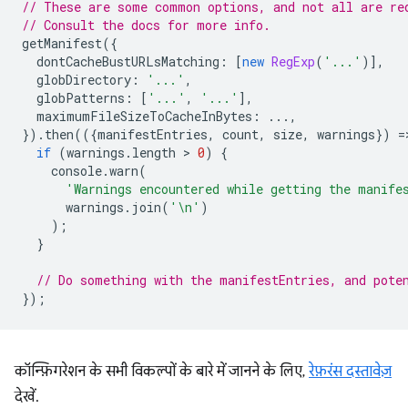
// These are some common options, and not all are re
// Consult the docs for more info.
getManifest
({
dontCacheBustURLsMatching
:
[
new
RegExp
(
'...'
)],
globDirectory
:
'...'
,
globPatterns
:
[
'...'
,
'...'
],
maximumFileSizeToCacheInBytes
:
...,
}).
then
(({
manifestEntries
,
count
,
size
,
warnings
})
=
if
(
warnings
.
length
 > 
0
)
{
console
.
warn
(
'Warnings encountered while getting the manife
warnings
.
join
(
'\n'
)
);
}
// Do something with the manifestEntries, and pote
});
कॉन्फ़िगरेशन के सभी विकल्पों के बारे में जानने के लिए,
रेफ़रंस दस्तावेज़
देखें.