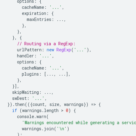
options
:
{
cacheName
:
'...'
,
expiration
:
{
maxEntries
:
...,
},
},
},
{
// Routing via a RegExp:
urlPattern
:
new
RegExp
(
'...'
),
handler
:
'...'
,
options
:
{
cacheName
:
'...'
,
plugins
:
[...,
...],
},
}],
skipWaiting
:
...,
swDest
:
'...'
,
}).
then
(({
count
,
size
,
warnings
})
=
>
{
if
(
warnings
.
length
 > 
0
)
{
console
.
warn
(
'Warnings encountered while generating a servi
warnings
.
join
(
'\n'
)
);