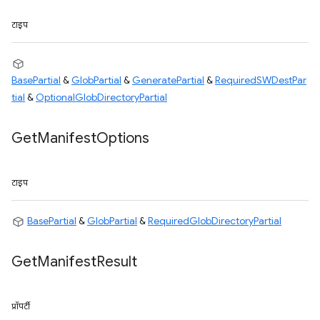
टाइप
BasePartial
&
GlobPartial
&
GeneratePartial
&
RequiredSWDestPar
tial
&
OptionalGlobDirectoryPartial
Get
Manifest
Options
टाइप
BasePartial
&
GlobPartial
&
RequiredGlobDirectoryPartial
Get
Manifest
Result
प्रॉपर्टी