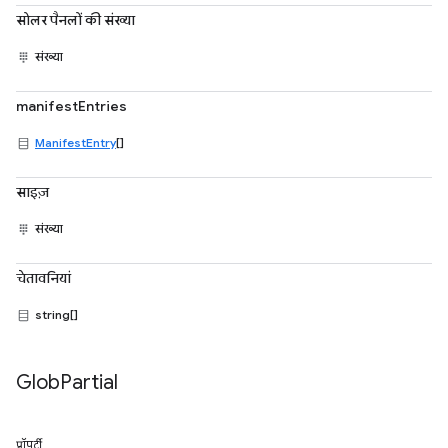
सोलर पैनलों की संख्या
संख्या
manifestEntries
ManifestEntry
[]
साइज़
संख्या
चेतावनियां
string[]
Glob
Partial
प्रॉपर्टी