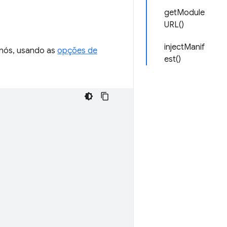
getModule
URL()
injectManif
 nós, usando as
opções de
est()