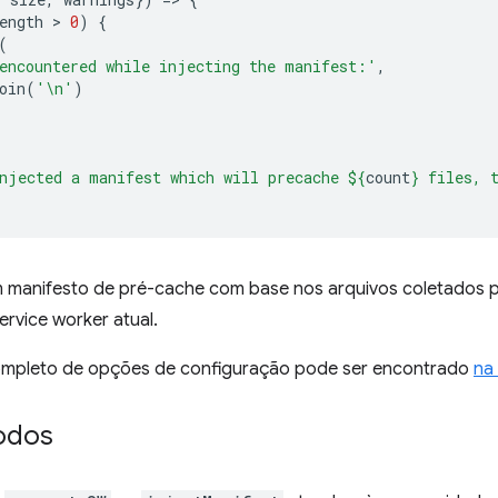
ength
 > 
0
)
{
(
encountered while injecting the manifest:'
,
oin
(
'\n'
)
njected a manifest which will precache 
${
count
}
 files, 
um manifesto de pré-cache com base nos arquivos coletados pe
ervice worker atual.
ompleto de opções de configuração pode ser encontrado
na
odos