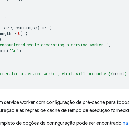
..,
,
,
size
,
warnings
})
=
>
{
ength
 > 
0
)
{
(
encountered while generating a service worker:'
,
oin
(
'\n'
)
enerated a service worker, which will precache 
${
count
}
 
 um service worker com configuração de pré-cache para todos
guração e as regras de cache de tempo de execução fornecid
ompleto de opções de configuração pode ser encontrado
na