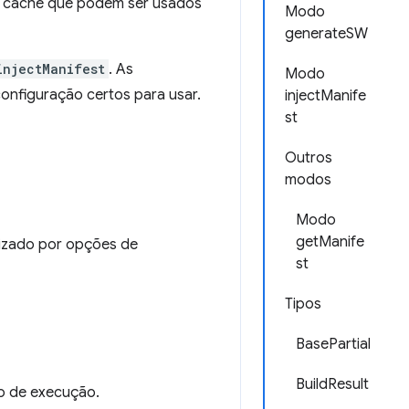
m cache que podem ser usados
Modo
generateSW
injectManifest
. As
Modo
onfiguração certos para usar.
injectManife
st
Outros
modos
Modo
getManife
lizado por opções de
st
Tipos
BasePartial
BuildResult
o de execução.