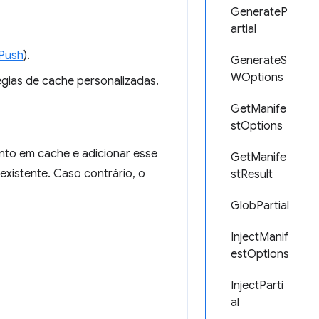
GenerateP
artial
Push
).
GenerateS
WOptions
égias de cache personalizadas.
GetManife
stOptions
nto em cache e adicionar esse
GetManife
xistente. Caso contrário, o
stResult
GlobPartial
InjectManif
estOptions
InjectParti
al