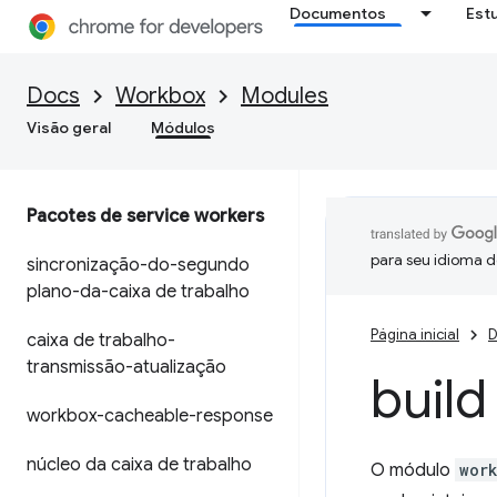
Documentos
Est
Docs
Workbox
Modules
Visão geral
Módulos
Pacotes de service workers
para seu idioma d
sincronização-do-segundo
plano-da-caixa de trabalho
Página inicial
D
caixa de trabalho-
transmissão-atualização
build
workbox-cacheable-response
núcleo da caixa de trabalho
O módulo
wor