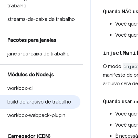
trabalho
Quando NÃO u
streams-de-caixa de trabalho
Você quer
Você quer
Pacotes para janelas
inject
Mani
janela-da-caixa de trabalho
O modo
injec
Módulos do Node
.
js
manifesto de p
arquivo será d
workbox-cli
Quando usar
i
build do arquivo de trabalho
Você quer
workbox-webpack-plugin
Você quer
É necessá
Carregador (CDN)