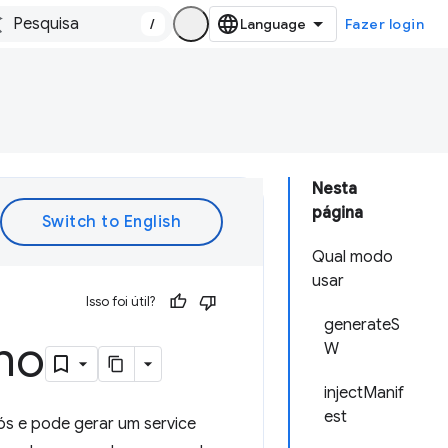
/
Fazer login
Nesta
página
Qual modo
usar
Isso foi útil?
generateS
lho
W
injectManif
est
ós e pode gerar um service