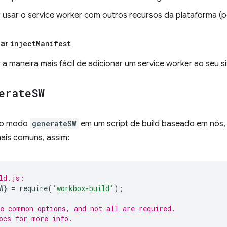
 usar o service worker com outros recursos da plataforma (
sar
inject
Manifest
a maneira mais fácil de adicionar um service worker ao seu si
erate
SW
r o modo
generateSW
em um script de build baseado em nós
ais comuns, assim:
ld.js:
W
}
=
require
(
'workbox-build'
);
e common options, and not all are required.
ocs for more info.