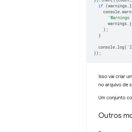
if
(
warnings
.
l
console
.
warn
'Warnings 
warnings
.
j
);
}
console
.
log
(
`I
});
Isso vai criar 
no arquivo de s
Um conjunto c
Outros m