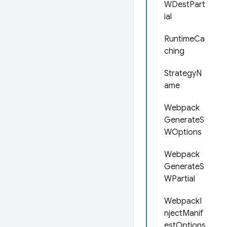
WDestPart
ial
RuntimeCa
ching
StrategyN
ame
Webpack
GenerateS
WOptions
Webpack
GenerateS
WPartial
WebpackI
njectManif
estOptions