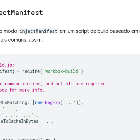
ect
Manifest
r o modo
injectManifest
em um script de build baseado em
ais comuns, assim:
ld.js:
ifest
}
=
require
(
'workbox-build'
);
e common options, and not all are required.
ocs for more info.
RLsMatching
:
[
new
RegExp
(
'...'
)],
'...'
,
[
'...'
,
'...'
],
zeToCacheInBytes
:
...,
,
,
size
,
warnings
})
=
>
{