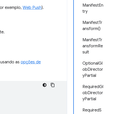
ManifestEn
por exemplo,
Web Push
).
try
ManifestTr
ansform()
te.
ManifestTr
ansformRe
sult
, usando as
opções de
OptionalGl
obDirector
yPartial
RequiredGl
obDirector
yPartial
RequiredS