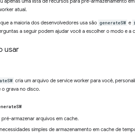
 ou apenas uma lista de recursos para pré-armazenamento e
orker atual.
que a maioria dos desenvolvedores usa são
generateSW
e
erguntas a seguir podem ajudar você a escolher o modo e a c
 usar
ateSW
cria um arquivo de service worker para você, persona
 o grava no disco.
enerate
SW
 pré-armazenar arquivos em cache.
necessidades simples de armazenamento em cache de temp