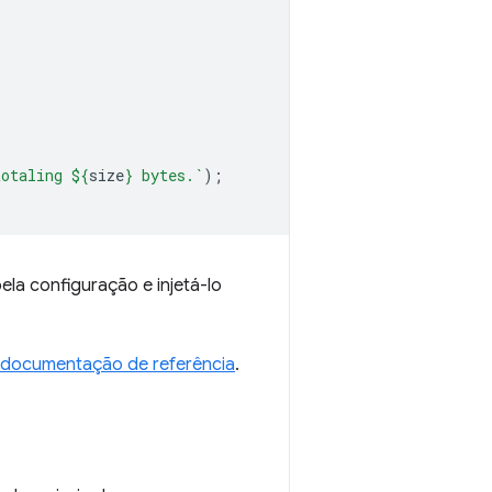
totaling 
${
size
}
 bytes.`
);
la configuração e injetá-lo
 documentação de referência
.