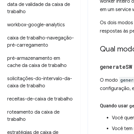
worker inteiro
data de validade da caixa de
em um service w
trabalho
Os dois modos 
workbox-google-analytics
respostas às p
caixa de trabalho-navegação-
pré-carregamento
Qual modo
pré-armazenamento em
cache da caixa de trabalho
generate
SW
solicitações-do-intervalo-da-
O modo
gener
caixa de trabalho
configuração, e
receitas-de-caixa de trabalho
Quando usar
g
roteamento da caixa de
Você quer
trabalho
Você tem 
estratégias de caixa de