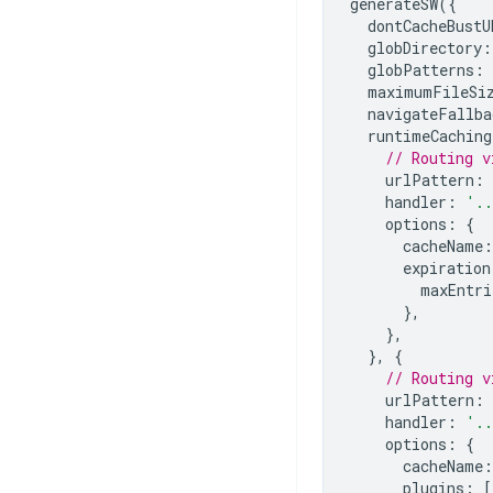
generateSW
({
dontCacheBustU
globDirectory
:
globPatterns
:
maximumFileSi
navigateFallba
runtimeCaching
// Routing v
urlPattern
:
handler
:
'.
options
:
{
cacheName
:
expiration
maxEntri
},
},
},
{
// Routing v
urlPattern
:
handler
:
'.
options
:
{
cacheName
:
plugins
:
[