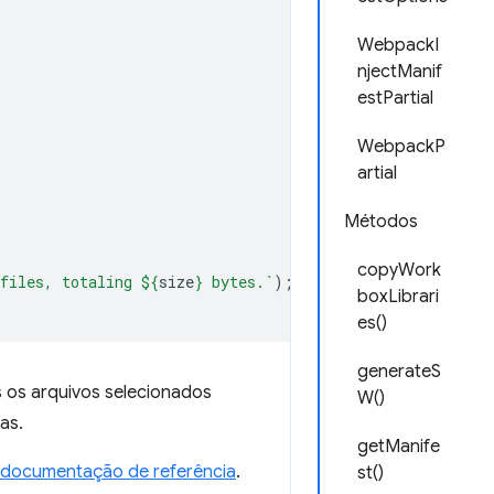
WebpackI
njectManif
estPartial
WebpackP
artial
Métodos
copyWork
files, totaling 
${
size
}
 bytes.`
);
boxLibrari
es()
generateS
 os arquivos selecionados
W()
as.
getManife
 documentação de referência
.
st()