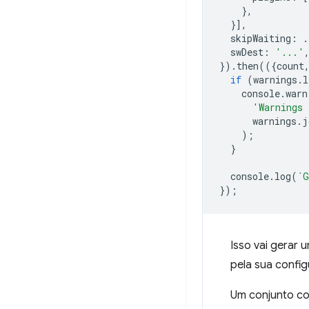
},
}],
skipWaiting
:
.
swDest
:
'...'
}).
then
(({
count
if
(
warnings
.
l
console
.
warn
'Warnings 
warnings
.
j
);
}
console
.
log
(
`G
});
Isso vai gerar
pela sua confi
Um conjunto c