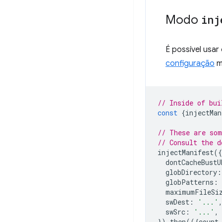
Modo
inj
É possível usa
configuração
m
// Inside of bui
const
{
injectMan
// These are som
// Consult the d
injectManifest
({
dontCacheBustU
globDirectory
:
globPatterns
:
maximumFileSi
swDest
:
'...'
swSrc
:
'...'
,
}).
then
(({
count