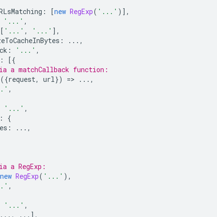
RLsMatching
:
[
new
RegExp
(
'...'
)],
'...'
,
[
'...'
,
'...'
],
zeToCacheInBytes
:
...,
ck
:
'...'
,
:
[{
ia a matchCallback function:
({
request
,
url
})
=
>
...,
..'
,
'...'
,
:
{
es
:
...,
ia a RegExp:
new
RegExp
(
'...'
),
..'
,
'...'
,
...,
...],