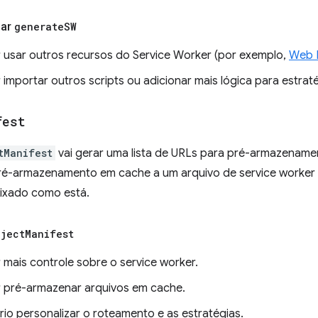
sar
generate
SW
 usar outros recursos do Service Worker (por exemplo,
Web 
 importar outros scripts ou adicionar mais lógica para estrat
fest
tManifest
vai gerar uma lista de URLs para pré-armazename
ré-armazenamento em cache a um arquivo de service worker e
eixado como está.
nject
Manifest
 mais controle sobre o service worker.
 pré-armazenar arquivos em cache.
rio personalizar o roteamento e as estratégias.