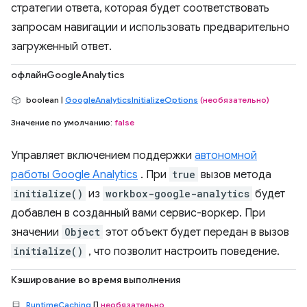
стратегии ответа, которая будет соответствовать
запросам навигации и использовать предварительно
загруженный ответ.
офлайнGoogleAnalytics
boolean |
GoogleAnalyticsInitializeOptions
(необязательно)
Значение по умолчанию:
false
Управляет включением поддержки
автономной
работы Google Analytics
. При
true
вызов метода
initialize()
из
workbox-google-analytics
будет
добавлен в созданный вами сервис-воркер. При
значении
Object
этот объект будет передан в вызов
initialize()
, что позволит настроить поведение.
Кэширование во время выполнения
RuntimeCaching
[]
необязательно