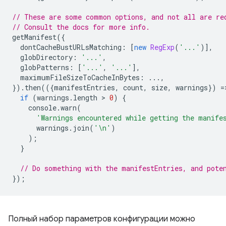
// These are some common options, and not all are re
// Consult the docs for more info.
getManifest
({
dontCacheBustURLsMatching
:
[
new
RegExp
(
'...'
)],
globDirectory
:
'...'
,
globPatterns
:
[
'...'
,
'...'
],
maximumFileSizeToCacheInBytes
:
...,
}).
then
(({
manifestEntries
,
count
,
size
,
warnings
})
=
if
(
warnings
.
length
 > 
0
)
{
console
.
warn
(
'Warnings encountered while getting the manife
warnings
.
join
(
'\n'
)
);
}
// Do something with the manifestEntries, and pote
});
Полный набор параметров конфигурации можно