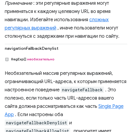
Примечание
: эти регулярные выражения могут
применяться к каждому целевому URL во время
навигации. Избегайте использования
сложных
регулярных выражений
, иначе пользователи могут
столкнуться с задержками при навигации по сайту.
navigationFallbackDenylist
RegExp[]
необязательно
Необязательный массив регулярных выражений,
ограничивающий URL-адреса, к которым применяется
настроенное поведение
navigateFallback
. Это
полезно, если только часть URL-адресов вашего
сайта должна рассматриваться как часть
Single Page
App
. Если настроены оба
navigateFallbackDenylist
и
navigateFallbackAllowlist
, приоритет имеет