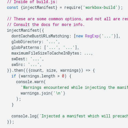
// Inside of build.js:
const
{
injectManifest
}
=
require
(
'workbox-build'
);
// These are some common options, and not all are re
// Consult the docs for more info.
injectManifest
({
dontCacheBustURLsMatching
:
[
new
RegExp
(
'...'
)],
globDirectory
:
'...'
,
globPatterns
:
[
'...'
,
'...'
],
maximumFileSizeToCacheInBytes
:
...,
swDest
:
'...'
,
swSrc
:
'...'
,
}).
then
(({
count
,
size
,
warnings
})
=
>
{
if
(
warnings
.
length
 > 
0
)
{
console
.
warn
(
'Warnings encountered while injecting the mani
warnings
.
join
(
'\n'
)
);
}
console
.
log
(
`Injected a manifest which will precac
});