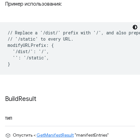
Пример использования:
// Replace a '/dist/' prefix with '/', and also prepe
// '/static' to every URL.

modifyURLPrefix: {

  '/dist/': '/',

  '': '/static',

Build
Result
ТИП
Опустить <
GetManifestResult
"manifestEntries"