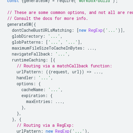
const
{
generateSW
}
=
require
(
'workbox-build'
);
// These are some common options, and not all are re
// Consult the docs for more info.
generateSW
({
dontCacheBustURLsMatching
:
[
new
RegExp
(
'...'
)],
globDirectory
:
'...'
,
globPatterns
:
[
'...'
,
'...'
],
maximumFileSizeToCacheInBytes
:
...,
navigateFallback
:
'...'
,
runtimeCaching
:
[{
// Routing via a matchCallback function:
urlPattern
:
({
request
,
url
})
=
>
...,
handler
:
'...'
,
options
:
{
cacheName
:
'...'
,
expiration
:
{
maxEntries
:
...,
},
},
},
{
// Routing via a RegExp:
urlPattern
:
new
RegExp
(
'...'
),