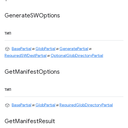
Generate
SWOptions
ТИП
BasePartial
и
GlobPartial
и
GeneratePartial
и
RequiredSWDestPartial
и
OptionalGlobDirectoryPartial
Get
Manifest
Options
ТИП
BasePartial
и
GlobPartial
и
RequiredGlobDirectoryPartial
Get
Manifest
Result