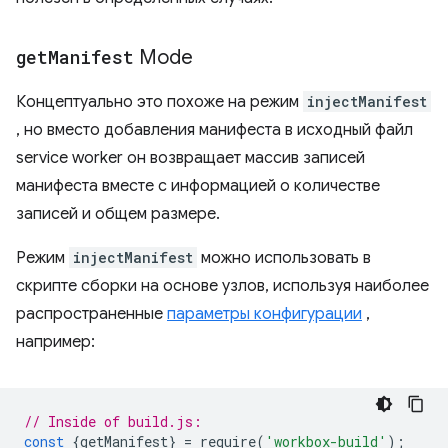
get
Manifest
Mode
Концептуально это похоже на режим
injectManifest
, но вместо добавления манифеста в исходный файл
service worker он возвращает массив записей
манифеста вместе с информацией о количестве
записей и общем размере.
Режим
injectManifest
можно использовать в
скрипте сборки на основе узлов, используя наиболее
распространенные
параметры конфигурации
,
например:
// Inside of build.js:
const
{
getManifest
}
=
require
(
'workbox-build'
);