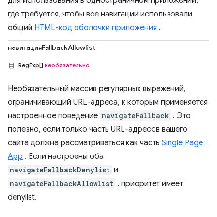
для использования в одностраничном приложении,
где требуется, чтобы все навигации использовали
общий
HTML-код оболочки приложения
.
навигацияFallbackAllowlist
RegExp[]
необязательно
Необязательный массив регулярных выражений,
ограничивающий URL-адреса, к которым применяется
настроенное поведение
navigateFallback
. Это
полезно, если только часть URL-адресов вашего
сайта должна рассматриваться как часть
Single Page
App
. Если настроены оба
navigateFallbackDenylist
и
navigateFallbackAllowlist
, приоритет имеет
denylist.