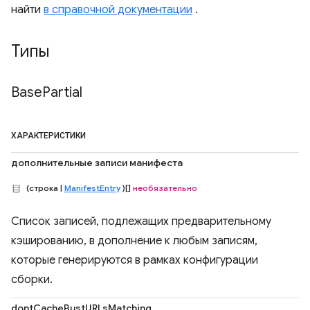
найти
в справочной документации
.
Типы
Base
Partial
ХАРАКТЕРИСТИКИ
дополнительные записи манифеста
(строка |
ManifestEntry
)[]
необязательно
Список записей, подлежащих предварительному
кэшированию, в дополнение к любым записям,
которые генерируются в рамках конфигурации
сборки.
dontCacheBustURLsMatching