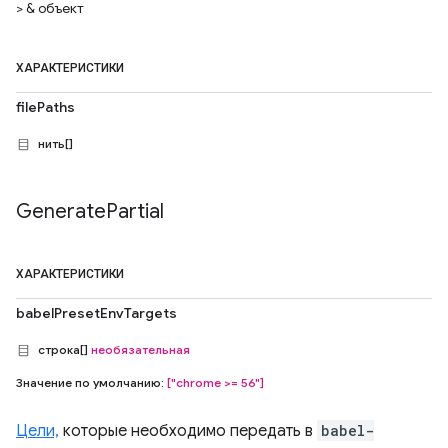
> & объект
ХАРАКТЕРИСТИКИ
filePaths
нить[]
Generate
Partial
ХАРАКТЕРИСТИКИ
babelPresetEnvTargets
строка[]
необязательная
Значение по умолчанию:
["chrome >= 56"]
Цели,
которые необходимо передать в
babel-