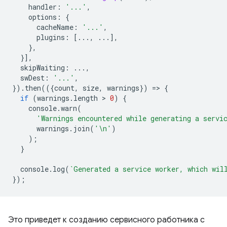
handler
:
'...'
,
options
:
{
cacheName
:
'...'
,
plugins
:
[...,
...],
},
}],
skipWaiting
:
...,
swDest
:
'...'
,
}).
then
(({
count
,
size
,
warnings
})
=
>
{
if
(
warnings
.
length
 > 
0
)
{
console
.
warn
(
'Warnings encountered while generating a servi
warnings
.
join
(
'\n'
)
);
}
console
.
log
(
`Generated a service worker, which wil
});
Это приведет к созданию сервисного работника с