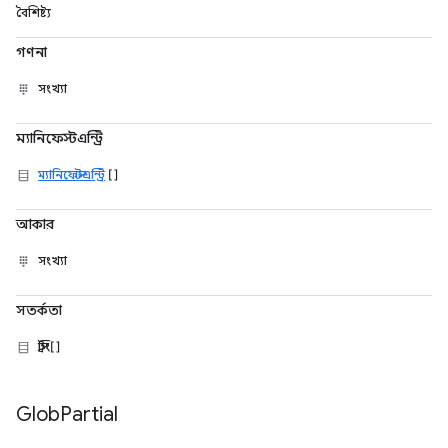
বৈশিষ্ট্য
গণনা
সংখ্যা
ম্যানিফেস্টএন্ট্রি
ম্যানিফেস্টএন্ট্রি
[]
আকার
সংখ্যা
সতর্কতা
স্ট্রিং[]
Glob
Partial