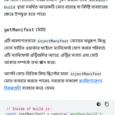
বেশিরভাগ ডেভেলপারের চাহিদা পূরণ করবে। তবে,
build
দ্বারা সমর্থিত আরেকটি মোড রয়েছে যা নির্দিষ্ট ব্যবহারের
ক্ষেত্রে উপযুক্ত হতে পারে।
get
Manifest
মোড
এটি ধারণাগতভাবে
injectManifest
মোডের অনুরূপ, কিন্তু
সোর্স সার্ভিস ওয়ার্কার ফাইলে ম্যানিফেস্ট যোগ করার পরিবর্তে,
এটি ম্যানিফেস্ট এন্ট্রিগুলির অ্যারে, এন্ট্রির সংখ্যা এবং মোট
আকার সম্পর্কে তথ্য প্রদান করে।
আপনি নোড-ভিত্তিক বিল্ড স্ক্রিপ্টের মধ্যে
injectManifest
মোড ব্যবহার করতে পারেন, সবচেয়ে সাধারণ
কনফিগারেশন
বিকল্পগুলি
ব্যবহার করে, যেমন:
// Inside of build.js:
const
{
getManifest
}
=
require
(
'workbox-build'
);