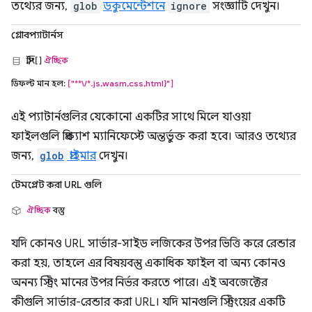
তথ্যের জন্য,
glob
ডকুমেন্টেশনে
ignore
সংজ্ঞাটি দেখুন।
গ্লোবপ্যাটার্নস
স্ট্রিং[]
ঐচ্ছিক
ডিফল্ট মান হল:
["**\/*.js,wasm,css,html}"]
এই প্যাটার্নগুলির যেকোনো একটির সাথে মিলে যাওয়া
ফাইলগুলি প্রিক্যাশ ম্যানিফেস্টে অন্তর্ভুক্ত করা হবে। আরও তথ্যের
জন্য,
glob
প্রাইমার
দেখুন।
টেমপ্লেট করা URL গুলি
ঐচ্ছিক
বস্তু
যদি কোনও URL সার্ভার-সাইড লজিকের উপর ভিত্তি করে রেন্ডার
করা হয়, তাহলে এর বিষয়বস্তু একাধিক ফাইল বা অন্য কোনও
অনন্য স্ট্রিং মানের উপর নির্ভর করতে পারে। এই অবজেক্টের
কীগুলি সার্ভার-রেন্ডার করা URL। যদি মানগুলি স্ট্রিংয়ের একটি