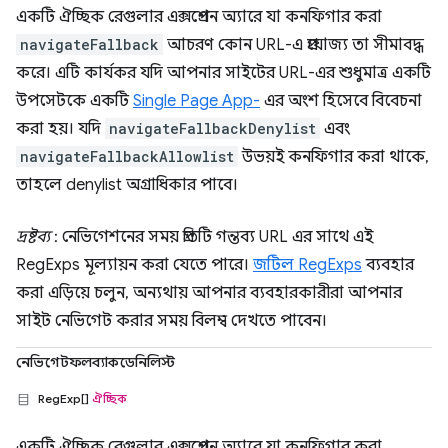
একটি ঐচ্ছিক রেগুলার এক্সপ্রেশন অ্যারে যা কনফিগার করা
navigateFallback
আচরণ কোন URL-এ প্রযোজ্য তা সীমাবদ্ধ
করে। এটি কার্যকর যদি আপনার সাইটের URL-এর শুধুমাত্র একটি
উপসেটকে একটি
Single Page App-
এর অংশ হিসেবে বিবেচনা
করা হয়। যদি
navigateFallbackDenylist
এবং
navigateFallbackAllowlist
উভয়ই কনফিগার করা থাকে,
তাহলে denylist অগ্রাধিকার পাবে।
দ্রষ্টব্য
: নেভিগেশনের সময় প্রতিটি গন্তব্য URL এর সাথে এই
RegExps মূল্যায়ন করা যেতে পারে।
জটিল RegExps
ব্যবহার
করা এড়িয়ে চলুন, অন্যথায় আপনার ব্যবহারকারীরা আপনার
সাইট নেভিগেট করার সময় বিলম্ব দেখতে পাবেন।
নেভিগেটফলব্যাকডেনিলিস্ট
RegExp[]
ঐচ্ছিক
একটি ঐচ্ছিক রেগুলার এক্সপ্রেশন অ্যারে যা কনফিগার করা