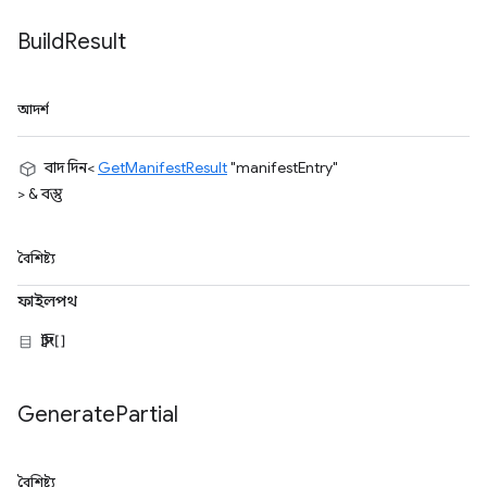
Build
Result
আদর্শ
বাদ দিন<
GetManifestResult
"manifestEntry"
> & বস্তু
বৈশিষ্ট্য
ফাইলপথ
স্ট্রিং[]
Generate
Partial
বৈশিষ্ট্য