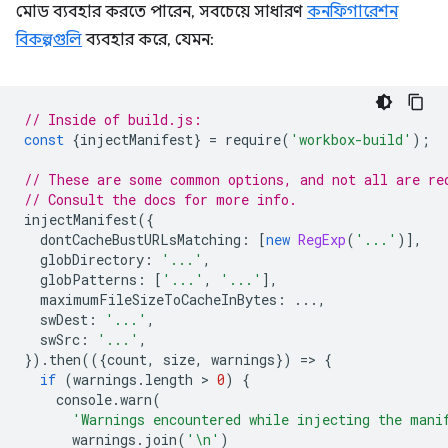
মোড ব্যবহার করতে পারেন, সবচেয়ে সাধারণ
কনফিগারেশন
বিকল্পগুলি
ব্যবহার করে, যেমন:
// Inside of build.js:
const
{
injectManifest
}
=
require
(
'workbox-build'
);
// These are some common options, and not all are re
// Consult the docs for more info.
injectManifest
({
dontCacheBustURLsMatching
:
[
new
RegExp
(
'...'
)],
globDirectory
:
'...'
,
globPatterns
:
[
'...'
,
'...'
],
maximumFileSizeToCacheInBytes
:
...,
swDest
:
'...'
,
swSrc
:
'...'
,
}).
then
(({
count
,
size
,
warnings
})
=
>
{
if
(
warnings
.
length
 > 
0
)
{
console
.
warn
(
'Warnings encountered while injecting the mani
warnings
.
join
(
'\n'
)