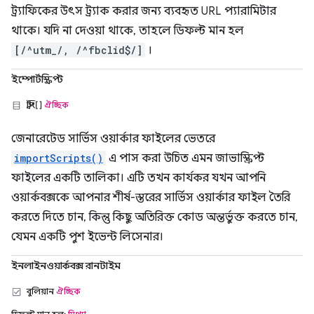
ট্র্যাফিকের উৎস ট্র্যাক করার জন্য ব্যবহৃত URL প্যারামিটার
থাকে। যদি না দেওয়া থাকে, তাহলে ডিফল্ট মান হল
[/^utm_/, /^fbclid$/]
।
ইম্পোর্টস্ক্রিপ্ট
স্ট্রিং[]
ঐচ্ছিক
জেনারেটেড সার্ভিস ওয়ার্কার ফাইলের ভেতরে
importScripts()
এ পাস করা উচিত এমন জাভাস্ক্রিপ্ট
ফাইলের একটি তালিকা। এটি তখন কার্যকর যখন আপনি
ওয়ার্কবক্সকে আপনার শীর্ষ-স্তরের সার্ভিস ওয়ার্কার ফাইল তৈরি
করতে দিতে চান, কিন্তু কিছু অতিরিক্ত কোড অন্তর্ভুক্ত করতে চান,
যেমন একটি পুশ ইভেন্ট লিসেনার।
ইনলাইনওয়ার্কবক্স রানটাইম
বুলিয়ান
ঐচ্ছিক