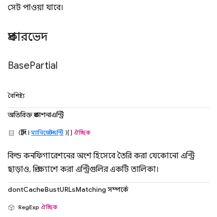
সেট পাওয়া যাবে।
প্রকারভেদ
Base
Partial
বৈশিষ্ট্য
অতিরিক্ত প্রকাশনাএন্ট্রি
(স্ট্রিং |
ম্যানিফেস্টএন্ট্রি
)[]
ঐচ্ছিক
বিল্ড কনফিগারেশনের অংশ হিসেবে তৈরি করা যেকোনো এন্ট্রি
ছাড়াও, প্রি-ক্যাশে করা এন্ট্রিগুলির একটি তালিকা।
dontCacheBustURLsMatching সম্পর্কে
RegExp
ঐচ্ছিক