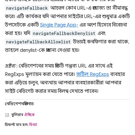
navigateFallback
আচরণ কোন URL-এ প্রযোজ্য তা সীমাবদ্ধ
করে। এটি কার্যকর যদি আপনার সাইটের URL-এর শুধুমাত্র একটি
উপসেটকে একটি
Single Page App-
এর অংশ হিসেবে বিবেচনা
করা হয়। যদি
navigateFallbackDenylist
এবং
navigateFallbackAllowlist
উভয়ই কনফিগার করা থাকে,
তাহলে denylist-কে প্রাধান্য দেওয়া হয়।
দ্রষ্টব্য
: নেভিগেশনের সময় প্রতিটি গন্তব্য URL এর সাথে এই
RegExps মূল্যায়ন করা যেতে পারে।
জটিল RegExps
ব্যবহার
করা এড়িয়ে চলুন, অন্যথায় আপনার ব্যবহারকারীরা আপনার
সাইট নেভিগেট করার সময় বিলম্ব দেখতে পাবেন।
নেভিগেশনপ্রিলোড
বুলিয়ান
ঐচ্ছিক
ডিফল্ট মান হল:
মিথ্যা