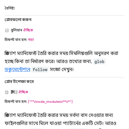
বৈশিষ্ট্য
গ্লোবফলো করুন
বুলিয়ান
ঐচ্ছিক
ডিফল্ট মান হল:
সত্য
প্রিক্যাশ ম্যানিফেস্ট তৈরি করার সময় সিমলিঙ্কগুলি অনুসরণ করা
হচ্ছে কিনা তা নির্ধারণ করে। আরও তথ্যের জন্য,
glob
ডকুমেন্টেশনে
follow
সংজ্ঞা দেখুন।
গ্লোব উপেক্ষা করে
স্ট্রিং[]
ঐচ্ছিক
ডিফল্ট মান হল:
["**\/node_modules\/**\/*"]
প্রিক্যাশ ম্যানিফেস্ট তৈরি করার সময় সর্বদা বাদ দেওয়ার জন্য
ফাইলগুলির সাথে মিলে যাওয়া প্যাটার্নের একটি সেট। আরও