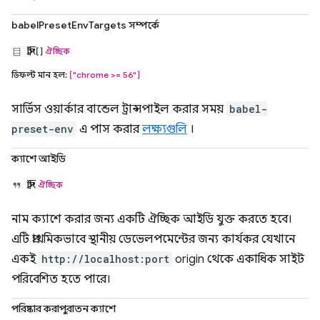
babelPresetEnvTargets সম্পর্কে
স্ট্রিং[]
ঐচ্ছিক
ডিফল্ট মান হল:
["chrome >= 56"]
সার্ভিস ওয়ার্কার বান্ডেল ট্রান্সপাইল করার সময়
babel-
preset-env
এ পাস করার
লক্ষ্যগুলি
।
ক্যাশে আইডি
স্ট্রিং
ঐচ্ছিক
নাম ক্যাশে করার জন্য একটি ঐচ্ছিক আইডি যুক্ত করতে হবে।
এটি প্রাথমিকভাবে স্থানীয় ডেভেলপমেন্টের জন্য কার্যকর যেখানে
একই
http://localhost:port
origin থেকে একাধিক সাইট
পরিবেশিত হতে পারে।
পরিষ্কার করাপুরাতন ক্যাশে