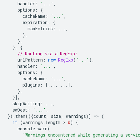
handler
:
'...'
,
options
:
{
cacheName
:
'...'
,
expiration
:
{
maxEntries
:
...,
},
},
},
{
// Routing via a RegExp:
urlPattern
:
new
RegExp
(
'...'
),
handler
:
'...'
,
options
:
{
cacheName
:
'...'
,
plugins
:
[...,
...],
},
}],
skipWaiting
:
...,
swDest
:
'...'
,
}).
then
(({
count
,
size
,
warnings
})
=
>
{
if
(
warnings
.
length
 > 
0
)
{
console
.
warn
(
'Warnings encountered while generating a servi