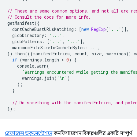
// These are some common options, and not all are re
// Consult the docs for more info.
getManifest
({
dontCacheBustURLsMatching
:
[
new
RegExp
(
'...'
)],
globDirectory
:
'...'
,
globPatterns
:
[
'...'
,
'...'
],
maximumFileSizeToCacheInBytes
:
...,
}).
then
(({
manifestEntries
,
count
,
size
,
warnings
})
=
if
(
warnings
.
length
 > 
0
)
{
console
.
warn
(
'Warnings encountered while getting the manife
warnings
.
join
(
'\n'
)
);
}
// Do something with the manifestEntries, and pote
});
রেফারেন্স ডকুমেন্টেশনে
কনফিগারেশন বিকল্পগুলির একটি সম্পূর্ণ