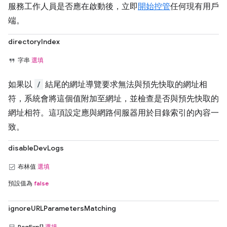
服務工作人員是否應在啟動後，立即
開始控管
任何現有用戶
端。
directoryIndex
字串
選填
如果以
/
結尾的網址導覽要求無法與預先快取的網址相
符，系統會將這個值附加至網址，並檢查是否與預先快取的
網址相符。這項設定應與網路伺服器用於目錄索引的內容一
致。
disableDevLogs
布林值
選填
預設值為
false
ignoreURLParametersMatching
RegExp[]
選填