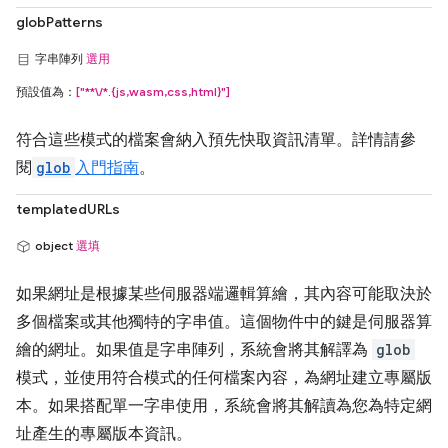
globPatterns
字串陣列
選用
預設值為：
["**\/*.{js,wasm,css,html}"]
符合這些模式的檔案會納入預先快取資訊清單。詳情請參
閱
glob
入門指南
。
templatedURLs
object
選填
如果網址是根據某些伺服器端邏輯算繪，其內容可能取決於
多個檔案或其他獨特的字串值。這個物件中的鍵是伺服器算
繪的網址。如果值是字串陣列，系統會將其解譯為
glob
模式，並使用符合模式的任何檔案內容，為網址建立專屬版
本。如果搭配單一字串使用，系統會將其解讀為您為特定網
址產生的專屬版本資訊。