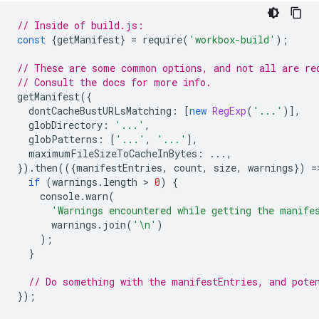
// Inside of build.js:
const
{
getManifest
}
=
require
(
'workbox-build'
);
// These are some common options, and not all are re
// Consult the docs for more info.
getManifest
({
dontCacheBustURLsMatching
:
[
new
RegExp
(
'...'
)],
globDirectory
:
'...'
,
globPatterns
:
[
'...'
,
'...'
],
maximumFileSizeToCacheInBytes
:
...,
}).
then
(({
manifestEntries
,
count
,
size
,
warnings
})
=
if
(
warnings
.
length
 > 
0
)
{
console
.
warn
(
'Warnings encountered while getting the manife
warnings
.
join
(
'\n'
)
);
}
// Do something with the manifestEntries, and pote
});