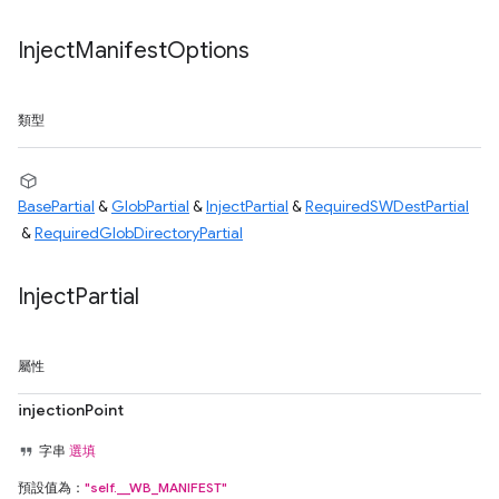
Inject
Manifest
Options
類型
BasePartial
&
GlobPartial
&
InjectPartial
&
RequiredSWDestPartial
&
RequiredGlobDirectoryPartial
Inject
Partial
屬性
injectionPoint
字串
選填
預設值為：
"self.__WB_MANIFEST"