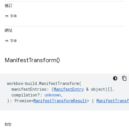
修訂
字串
網址
字串
Manifest
Transform(
)
workbox
-
build
.
ManifestTransform
(
manifestEntries
:
(
ManifestEntry
&
object
)[],
compilation?
:
unknown
,
)
:
Promise<
ManifestTransformResult
> 
|
ManifestTrans
類型