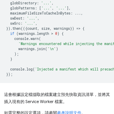
globDirectory
:
'...'
,
globPatterns
:
[
'...'
,
'...'
],
maximumFileSizeToCacheInBytes
:
...,
swDest
:
'...'
,
swSrc
:
'...'
,
}).
then
(({
count
,
size
,
warnings
})
=
>
{
if
(
warnings
.
length
 > 
0
)
{
console
.
warn
(
'Warnings encountered while injecting the mani
warnings
.
join
(
'\n'
)
);
}
console
.
log
(
`Injected a manifest which will precac
});
這會根據設定檔擷取的檔案建立預先快取資訊清單，並將其
插入現有的 Service Worker 檔案。
如需完整的設定選項，請參閱
參考說明文件
。