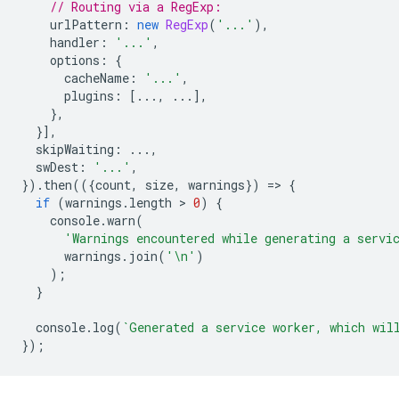
// Routing via a RegExp:
urlPattern
:
new
RegExp
(
'...'
),
handler
:
'...'
,
options
:
{
cacheName
:
'...'
,
plugins
:
[...,
...],
},
}],
skipWaiting
:
...,
swDest
:
'...'
,
}).
then
(({
count
,
size
,
warnings
})
=
>
{
if
(
warnings
.
length
 > 
0
)
{
console
.
warn
(
'Warnings encountered while generating a servi
warnings
.
join
(
'\n'
)
);
}
console
.
log
(
`Generated a service worker, which wil
});