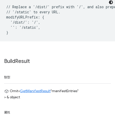
// Replace a '/dist/' prefix with '/', and also prepe
// '/static' to every URL.

modifyURLPrefix: {

  '/dist/': '/',

  '': '/static',

Build
Result
類型
Omit<
GetManifestResult
"manifestEntries"
> & object
屬性