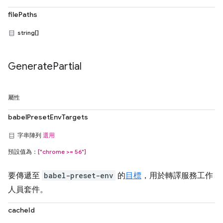
filePaths
string[]
Generate
Partial
屬性
babelPresetEnvTargets
字串陣列
選用
預設值為：
["chrome >= 56"]
要傳遞至
babel-preset-env
的
目標
，用於轉譯服務工作
人員套件。
cacheId