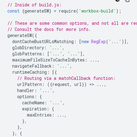
// Inside of build.js:
const
{
generateSW
}
=
require
(
'workbox-build'
);
// These are some common options, and not all are re
// Consult the docs for more info.
generateSW
({
dontCacheBustURLsMatching
:
[
new
RegExp
(
'...'
)],
globDirectory
:
'...'
,
globPatterns
:
[
'...'
,
'...'
],
maximumFileSizeToCacheInBytes
:
...,
navigateFallback
:
'...'
,
runtimeCaching
:
[{
// Routing via a matchCallback function:
urlPattern
:
({
request
,
url
})
=
>
...,
handler
:
'...'
,
options
:
{
cacheName
:
'...'
,
expiration
:
{
maxEntries
:
...,
},
},
},
{