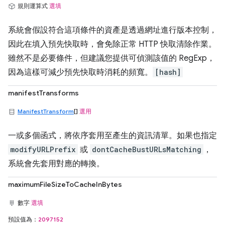
規則運算式
選填
系統會假設符合這項條件的資產是透過網址進行版本控制，
因此在填入預先快取時，會免除正常 HTTP 快取清除作業。
雖然不是必要條件，但建議您提供可偵測該值的 RegExp，
因為這樣可減少預先快取時消耗的頻寬。
[hash]
manifestTransforms
ManifestTransform
[]
選用
一或多個函式，將依序套用至產生的資訊清單。如果也指定
modifyURLPrefix
或
dontCacheBustURLsMatching
，
系統會先套用對應的轉換。
maximumFileSizeToCacheInBytes
數字
選填
預設值為：
2097152