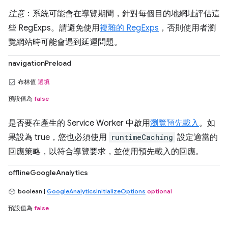
注意
：系統可能會在導覽期間，針對每個目的地網址評估這
些 RegExps。請避免使用
複雜的 RegExps
，否則使用者瀏
覽網站時可能會遇到延遲問題。
navigationPreload
布林值
選填
預設值為
false
是否要在產生的 Service Worker 中啟用
瀏覽預先載入
。如
果設為 true，您也必須使用
runtimeCaching
設定適當的
回應策略，以符合導覽要求，並使用預先載入的回應。
offlineGoogleAnalytics
boolean |
GoogleAnalyticsInitializeOptions
optional
預設值為
false