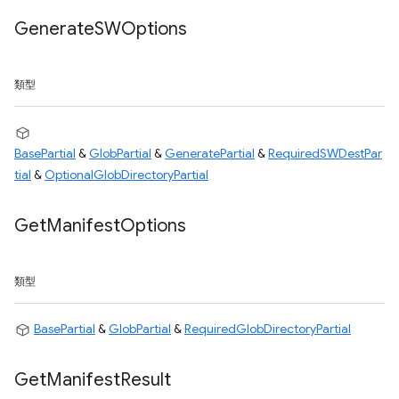
Generate
SWOptions
類型
BasePartial
&
GlobPartial
&
GeneratePartial
&
RequiredSWDestPar
tial
&
OptionalGlobDirectoryPartial
Get
Manifest
Options
類型
BasePartial
&
GlobPartial
&
RequiredGlobDirectoryPartial
Get
Manifest
Result