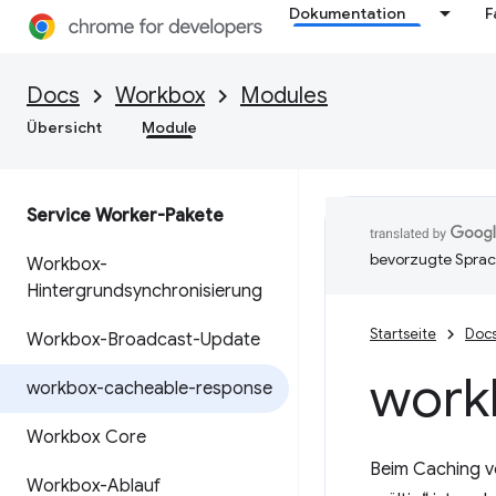
Dokumentation
F
Docs
Workbox
Modules
Übersicht
Module
Service Worker-Pakete
bevorzugte Sprac
Workbox-
Hintergrundsynchronisierung
Startseite
Doc
Workbox-Broadcast-Update
work
workbox-cacheable-response
Workbox Core
Beim Caching vo
Workbox-Ablauf