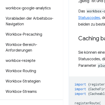
„gültig“ ist un
workbox-google-analytics
Das
workbox-
Statuscodes
, 
Vorabladen der Arbeitsbox-
Navigation
beiden zu best
Workbox-Precaching
Caching b
Workbox-Bereich-
Anforderungen
Sie können ein
Statuscodes, di
workbox-rezepte
Parameter
plu
Workbox-Routing
Workbox-Strategien
import
{
register
import
{
CacheFir
Workbox-Streams
import
{
Cacheabl
registerRoute
(