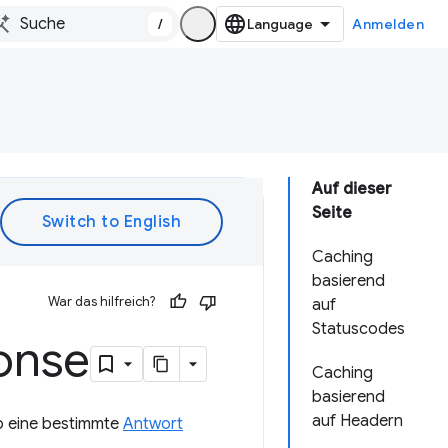
/
Anmelden
Auf dieser
Seite
Caching
basierend
War das hilfreich?
auf
Statuscodes
onse
Caching
basierend
auf Headern
ob eine bestimmte
Antwort