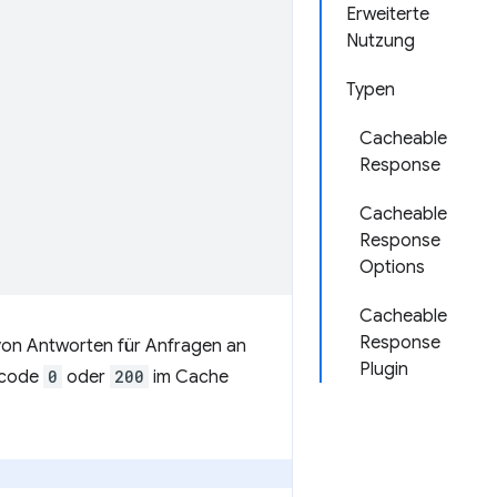
Erweiterte
Nutzung
Typen
Cacheable
Response
Cacheable
Response
Options
Cacheable
Response
 von Antworten für Anfragen an
Plugin
scode
0
oder
200
im Cache