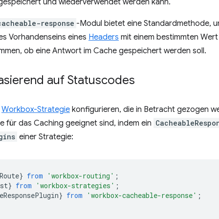
d gespeichert und wiederverwendet werden kann.
cacheable-response
-Modul bietet eine Standardmethode, 
des Vorhandenseins eines
Headers
mit einem bestimmten Wert 
immen, ob eine Antwort im Cache gespeichert werden soll.
asierend auf Statuscodes
e
Workbox-Strategie
konfigurieren, die in Betracht gezogen we
e für das Caching geeignet sind, indem ein
CacheableRespo
gins
einer Strategie:
Route
}
from
'workbox-routing'
;
st
}
from
'workbox-strategies'
;
eResponsePlugin
}
from
'workbox-cacheable-response'
;