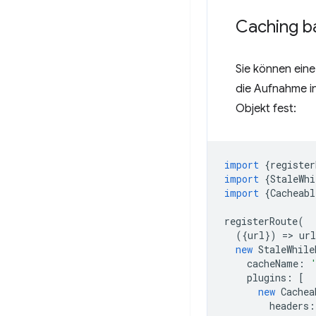
Caching b
Sie können ein
die Aufnahme i
Objekt fest:
import
{
register
import
{
StaleWhi
import
{
Cacheabl
registerRoute
(
({
url
})
=
>
url
new
StaleWhile
cacheName
:
plugins
:
[
new
Cachea
headers
: