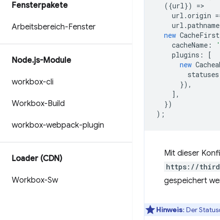
Fensterpakete
({
url
})
=
url
.
origin
=
url
.
pathname
Arbeitsbereich-Fenster
new
CacheFirst
cacheName
:
plugins
:
[
Node
.
js-Module
new
Cachea
statuses
workbox-cli
}),
],
Workbox-Build
})
);
workbox-webpack-plugin
Mit dieser Konf
Loader (CDN)
https://thir
Workbox-Sw
gespeichert wer
Hinweis
: Der Statu