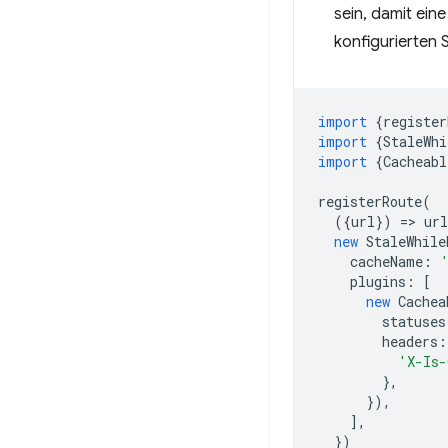
sein, damit ein
konfigurierten
import
{
register
import
{
StaleWhi
import
{
Cacheabl
registerRoute
(
({
url
})
=
>
url
new
StaleWhile
cacheName
:
plugins
:
[
new
Cachea
statuses
headers
:
'X-Is-
},
}),
],
})