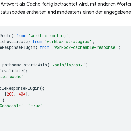
e Antwort als Cache-fähig betrachtet wird. mit anderen Worte
 Statuscodes enthalten
und
mindestens einen der angegebene
Route
}
from
'workbox-routing'
;
leRevalidate
}
from
'workbox-strategies'
;
eResponsePlugin
}
from
'workbox-cacheable-response'
;
.
pathname
.
startsWith
(
'/path/to/api/'
),
Revalidate
({
'api-cache'
,
bleResponsePlugin
({
:
[
200
,
404
],
{
Cacheable'
:
'true'
,