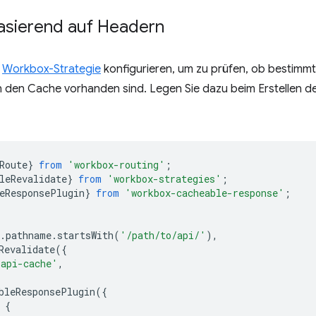
asierend auf Headern
e
Workbox-Strategie
konfigurieren, um zu prüfen, ob bestimmte
n den Cache vorhanden sind. Legen Sie dazu beim Erstellen d
Route
}
from
'workbox-routing'
;
leRevalidate
}
from
'workbox-strategies'
;
eResponsePlugin
}
from
'workbox-cacheable-response'
;
.
pathname
.
startsWith
(
'/path/to/api/'
),
Revalidate
({
'api-cache'
,
bleResponsePlugin
({
{