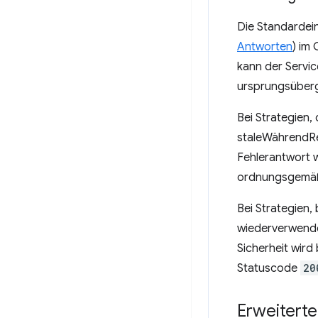
Die Standardei
Antworten
) im
kann der Servic
ursprungsüberg
Bei Strategien,
staleWährendRe
Fehlerantwort w
ordnungsgemäße
Bei Strategien,
wiederverwende
Sicherheit wird
Statuscode
20
Erweitert