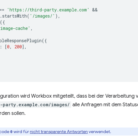
==
'https://third-party.example.com'
.
startsWith
(
'/images/'
),
({
'image-cache'
,
bleResponsePlugin
({
:
[
0
,
200
],
iguration wird Workbox mitgeteilt, dass bei der Verarbeitung
d-party.example.com/images/
alle Anfragen mit dem Statu
den sollen.
scode
wird für
nicht transparente Antworten
verwendet.
0