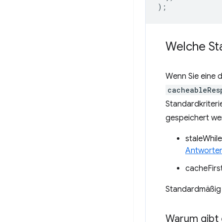
);
Welche Sta
Wenn Sie eine 
cacheableRes
Standardkriter
gespeichert wer
staleWhil
Antworte
cacheFirs
Standardmäßig 
Warum gibt 