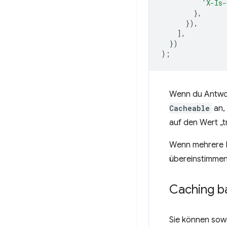
'X-Is-
},
}),
],
})
);
Wenn du Antwo
Cacheable
an,
auf den Wert „t
Wenn mehrere H
übereinstimmen
Caching b
Sie können sowo