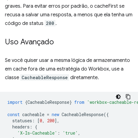
graves. Para evitar erros por padrão, o cacheFirst se
recusa a salvar uma resposta, a menos que ela tenha um
código de status
200
.
Uso Avançado
Se você quiser usar a mesma lógica de armazenamento
em cache fora de uma estratégia do Workbox, use a
classe
CacheableResponse
diretamente.
import
{
CacheableResponse
}
from
'workbox-cacheable-r
const
cacheable
=
new
CacheableResponse
({
statuses
:
[
0
,
200
],
headers
:
{
'X-Is-Cacheable'
:
'true'
,