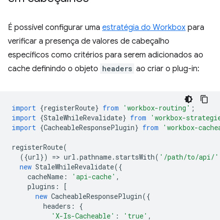
É possível configurar uma
estratégia do Workbox
para
verificar a presença de valores de cabeçalho
específicos como critérios para serem adicionados ao
cache definindo o objeto
headers
ao criar o plug-in:
import
{
registerRoute
}
from
'workbox-routing'
;
import
{
StaleWhileRevalidate
}
from
'workbox-strategi
import
{
CacheableResponsePlugin
}
from
'workbox-cache
registerRoute
(
({
url
})
=
>
url
.
pathname
.
startsWith
(
'/path/to/api/'
new
StaleWhileRevalidate
({
cacheName
:
'api-cache'
,
plugins
:
[
new
CacheableResponsePlugin
({
headers
:
{
'X-Is-Cacheable'
:
'true'
,