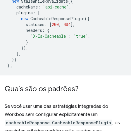
new
StaleWhileRevalidate
({
cacheName
:
'api-cache'
,
plugins
:
[
new
CacheableResponsePlugin
({
statuses
:
[
200
,
404
],
headers
:
{
'X-Is-Cacheable'
:
'true'
,
},
}),
],
})
);
Quais são os padrões?
Se você usar uma das estratégias integradas do
Workbox sem configurar explicitamente um
cacheableResponse.CacheableResponsePlugin
, os