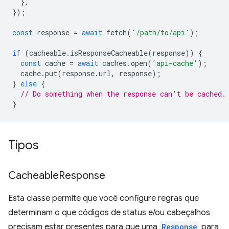
},
});
const
response
=
await
fetch
(
'/path/to/api'
);
if
(
cacheable
.
isResponseCacheable
(
response
))
{
const
cache
=
await
caches
.
open
(
'api-cache'
);
cache
.
put
(
response
.
url
,
response
);
}
else
{
// Do something when the response can't be cached.
}
Tipos
Cacheable
Response
Esta classe permite que você configure regras que
determinam o que códigos de status e/ou cabeçalhos
precisam estar presentes para que uma
Response
para