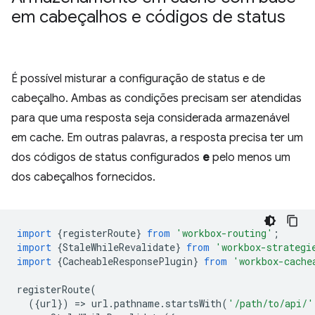
em cabeçalhos e códigos de status
É possível misturar a configuração de status e de
cabeçalho. Ambas as condições precisam ser atendidas
para que uma resposta seja considerada armazenável
em cache. Em outras palavras, a resposta precisa ter um
dos códigos de status configurados
e
pelo menos um
dos cabeçalhos fornecidos.
import
{
registerRoute
}
from
'workbox-routing'
;
import
{
StaleWhileRevalidate
}
from
'workbox-strategi
import
{
CacheableResponsePlugin
}
from
'workbox-cache
registerRoute
(
({
url
})
=
>
url
.
pathname
.
startsWith
(
'/path/to/api/'