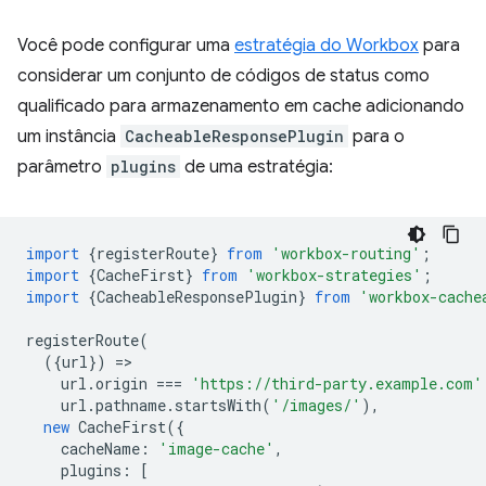
Você pode configurar uma
estratégia do Workbox
para
considerar um conjunto de códigos de status como
qualificado para armazenamento em cache adicionando
um instância
CacheableResponsePlugin
para o
parâmetro
plugins
de uma estratégia:
import
{
registerRoute
}
from
'workbox-routing'
;
import
{
CacheFirst
}
from
'workbox-strategies'
;
import
{
CacheableResponsePlugin
}
from
'workbox-cache
registerRoute
(
({
url
})
=
url
.
origin
===
'https://third-party.example.com'
url
.
pathname
.
startsWith
(
'/images/'
),
new
CacheFirst
({
cacheName
:
'image-cache'
,
plugins
:
[