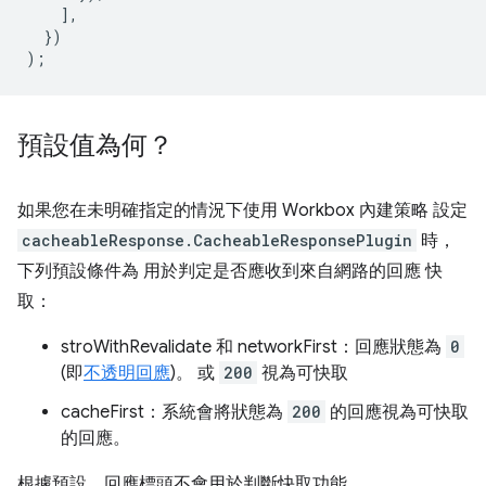
],
})
);
預設值為何？
如果您在未明確指定的情況下使用 Workbox 內建策略 設定
cacheableResponse.CacheableResponsePlugin
時，
下列預設條件為 用於判定是否應收到來自網路的回應 快
取：
stroWithRevalidate 和 networkFirst：回應狀態為
0
(即
不透明回應
)。 或
200
視為可快取
cacheFirst：系統會將狀態為
200
的回應視為可快取
的回應。
根據預設，回應標頭不會用於判斷快取功能。