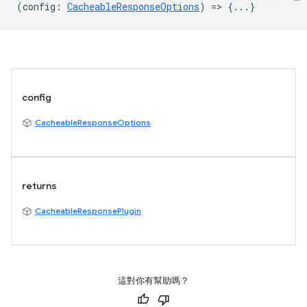
(
config
:
CacheableResponseOptions
) => {...}
config
CacheableResponseOptions
returns
CacheableResponsePlugin
這對你有幫助嗎？