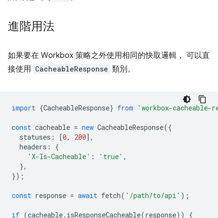
進階用法
如果要在 Workbox 策略之外使用相同的快取邏輯， 可以直
接使用
CacheableResponse
類別。
import
{
CacheableResponse
}
from
'workbox-cacheable-r
const
cacheable
=
new
CacheableResponse
({
statuses
:
[
0
,
200
],
headers
:
{
'X-Is-Cacheable'
:
'true'
,
},
});
const
response
=
await
fetch
(
'/path/to/api'
);
if
(
cacheable
.
isResponseCacheable
(
response
))
{