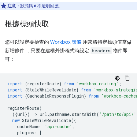
注意：
狀態碼
不透明回應
。
0
根據標頭快取
您可以設定要檢查的
Workbox 策略
用來將特定標頭值當做
新增條件 ，只要在建構外掛程式時設定
headers
物件即
可：
import
{
registerRoute
}
from
'workbox-routing'
;
import
{
StaleWhileRevalidate
}
from
'workbox-strategi
import
{
CacheableResponsePlugin
}
from
'workbox-cache
registerRoute
(
({
url
})
=
>
url
.
pathname
.
startsWith
(
'/path/to/api/'
new
StaleWhileRevalidate
({
cacheName
:
'api-cache'
,
plugins
:
[