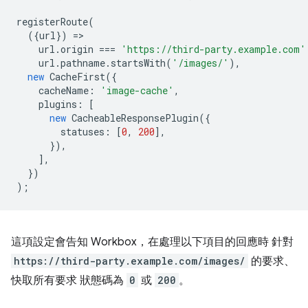
registerRoute
(
({
url
})
=
url
.
origin
===
'https://third-party.example.com'
url
.
pathname
.
startsWith
(
'/images/'
),
new
CacheFirst
({
cacheName
:
'image-cache'
,
plugins
:
[
new
CacheableResponsePlugin
({
statuses
:
[
0
,
200
],
}),
],
})
);
這項設定會告知 Workbox，在處理以下項目的回應時 針對
https://third-party.example.com/images/
的要求、
快取所有要求 狀態碼為
0
或
200
。