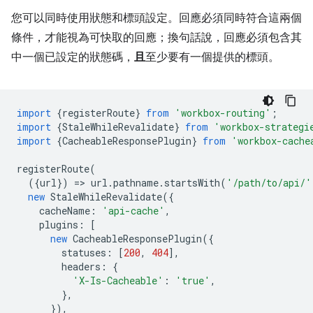
您可以同時使用狀態和標頭設定。回應必須同時符合這兩個
條件，才能視為可快取的回應；換句話說，回應必須包含其
中一個已設定的狀態碼，
且
至少要有一個提供的標頭。
import
{
registerRoute
}
from
'workbox-routing'
;
import
{
StaleWhileRevalidate
}
from
'workbox-strategi
import
{
CacheableResponsePlugin
}
from
'workbox-cache
registerRoute
(
({
url
})
=
>
url
.
pathname
.
startsWith
(
'/path/to/api/'
new
StaleWhileRevalidate
({
cacheName
:
'api-cache'
,
plugins
:
[
new
CacheableResponsePlugin
({
statuses
:
[
200
,
404
],
headers
:
{
'X-Is-Cacheable'
:
'true'
,
},
}),