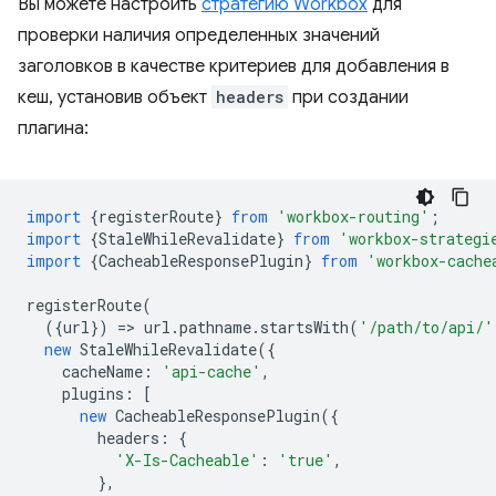
Вы можете настроить
стратегию Workbox
для
проверки наличия определенных значений
заголовков в качестве критериев для добавления в
кеш, установив объект
headers
при создании
плагина:
import
{
registerRoute
}
from
'workbox-routing'
;
import
{
StaleWhileRevalidate
}
from
'workbox-strategi
import
{
CacheableResponsePlugin
}
from
'workbox-cache
registerRoute
(
({
url
})
=
>
url
.
pathname
.
startsWith
(
'/path/to/api/'
new
StaleWhileRevalidate
({
cacheName
:
'api-cache'
,
plugins
:
[
new
CacheableResponsePlugin
({
headers
:
{
'X-Is-Cacheable'
:
'true'
,
},