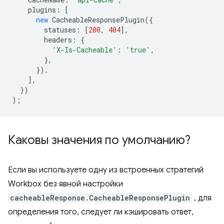
plugins
:
[
new
CacheableResponsePlugin
({
statuses
:
[
200
,
404
],
headers
:
{
'X-Is-Cacheable'
:
'true'
,
},
}),
],
})
);
Каковы значения по умолчанию?
Если вы используете одну из встроенных стратегий
Workbox без явной настройки
cacheableResponse.CacheableResponsePlugin
, для
определения того, следует ли кэшировать ответ,