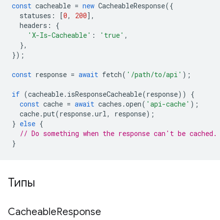
const
cacheable
=
new
CacheableResponse
({
statuses
:
[
0
,
200
],
headers
:
{
'X-Is-Cacheable'
:
'true'
,
},
});
const
response
=
await
fetch
(
'/path/to/api'
);
if
(
cacheable
.
isResponseCacheable
(
response
))
{
const
cache
=
await
caches
.
open
(
'api-cache'
);
cache
.
put
(
response
.
url
,
response
);
}
else
{
// Do something when the response can't be cached.
}
Типы
Cacheable
Response