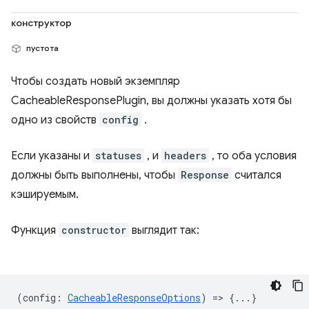
конструктор
пустота
Чтобы создать новый экземпляр
CacheableResponsePlugin, вы должны указать хотя бы
одно из свойств
config
.
Если указаны и
statuses
, и
headers
, то оба условия
должны быть выполнены, чтобы
Response
считался
кэшируемым.
Функция
constructor
выглядит так:
(
config
:
CacheableResponseOptions
) => {...}