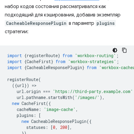
набор кодов состояния рассматривался как
подходящий для кэширования, добавив экземпляр
CacheableResponsePlugin
в параметр
plugins
стратегии:
import
{
registerRoute
}
from
'workbox-routing'
;
import
{
CacheFirst
}
from
'workbox-strategies'
;
import
{
CacheableResponsePlugin
}
from
'workbox-cache
registerRoute
(
({
url
})
=
url
.
origin
===
'https://third-party.example.com'
url
.
pathname
.
startsWith
(
'/images/'
),
new
CacheFirst
({
cacheName
:
'image-cache'
,
plugins
:
[
new
CacheableResponsePlugin
({
statuses
:
[
0
,
200
],
}),