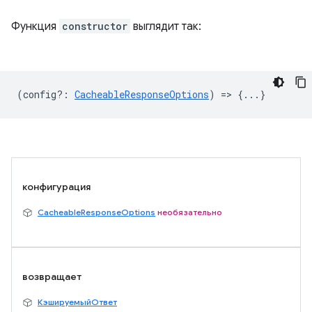
Функция
constructor
выглядит так:
(
config?
:
CacheableResponseOptions
) => {...}
конфигурация
CacheableResponseOptions
необязательно
возвращает
КэшируемыйОтвет