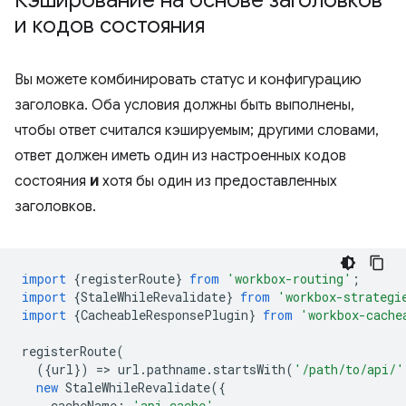
Кэширование на основе заголовков
и кодов состояния
Вы можете комбинировать статус и конфигурацию
заголовка. Оба условия должны быть выполнены,
чтобы ответ считался кэшируемым; другими словами,
ответ должен иметь один из настроенных кодов
состояния
и
хотя бы один из предоставленных
заголовков.
import
{
registerRoute
}
from
'workbox-routing'
;
import
{
StaleWhileRevalidate
}
from
'workbox-strategi
import
{
CacheableResponsePlugin
}
from
'workbox-cache
registerRoute
(
({
url
})
=
>
url
.
pathname
.
startsWith
(
'/path/to/api/'
new
StaleWhileRevalidate
({
cacheName
:
'api-cache'
,