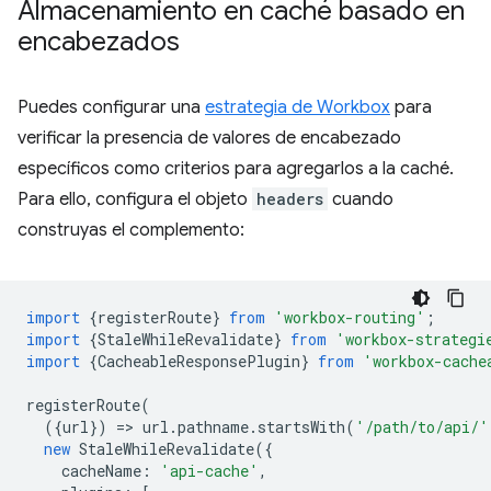
Almacenamiento en caché basado en
encabezados
Puedes configurar una
estrategia de Workbox
para
verificar la presencia de valores de encabezado
específicos como criterios para agregarlos a la caché.
Para ello, configura el objeto
headers
cuando
construyas el complemento:
import
{
registerRoute
}
from
'workbox-routing'
;
import
{
StaleWhileRevalidate
}
from
'workbox-strategi
import
{
CacheableResponsePlugin
}
from
'workbox-cache
registerRoute
(
({
url
})
=
>
url
.
pathname
.
startsWith
(
'/path/to/api/'
new
StaleWhileRevalidate
({
cacheName
:
'api-cache'
,