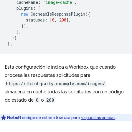
cacheName
:
'image-cache'
,
plugins
:
[
new
CacheableResponsePlugin
({
statuses
:
[
0
,
200
],
}),
],
})
);
Esta configuración le indica a Workbox que cuando
procesa las respuestas solicitudes para
https://third-party.example.com/images/
,
almacena en caché todas las solicitudes con un código
de estado de
0
o
200
.
Nota:
El código de estado
se usa para
respuestas opacas
.
0