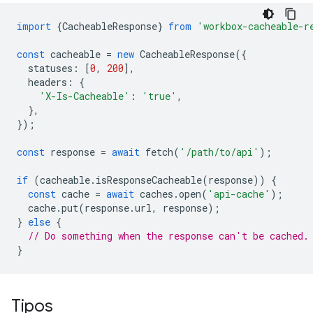
import
{
CacheableResponse
}
from
'workbox-cacheable-r
const
cacheable
=
new
CacheableResponse
({
statuses
:
[
0
,
200
],
headers
:
{
'X-Is-Cacheable'
:
'true'
,
},
});
const
response
=
await
fetch
(
'/path/to/api'
);
if
(
cacheable
.
isResponseCacheable
(
response
))
{
const
cache
=
await
caches
.
open
(
'api-cache'
);
cache
.
put
(
response
.
url
,
response
);
}
else
{
// Do something when the response can't be cached.
}
Tipos