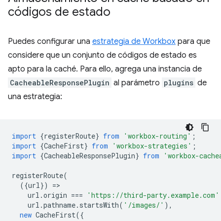
códigos de estado
Puedes configurar una
estrategia de Workbox
para que
considere que un conjunto de códigos de estado es
apto para la caché. Para ello, agrega una instancia de
CacheableResponsePlugin
al parámetro
plugins
de
una estrategia:
import
{
registerRoute
}
from
'workbox-routing'
;
import
{
CacheFirst
}
from
'workbox-strategies'
;
import
{
CacheableResponsePlugin
}
from
'workbox-cache
registerRoute
(
({
url
})
=
url
.
origin
===
'https://third-party.example.com'
url
.
pathname
.
startsWith
(
'/images/'
),
new
CacheFirst
({