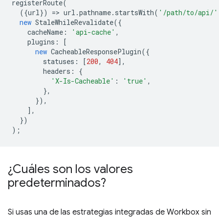
registerRoute
(
({
url
})
=
>
url
.
pathname
.
startsWith
(
'/path/to/api/'
new
StaleWhileRevalidate
({
cacheName
:
'api-cache'
,
plugins
:
[
new
CacheableResponsePlugin
({
statuses
:
[
200
,
404
],
headers
:
{
'X-Is-Cacheable'
:
'true'
,
},
}),
],
})
);
¿Cuáles son los valores
predeterminados?
Si usas una de las estrategias integradas de Workbox sin