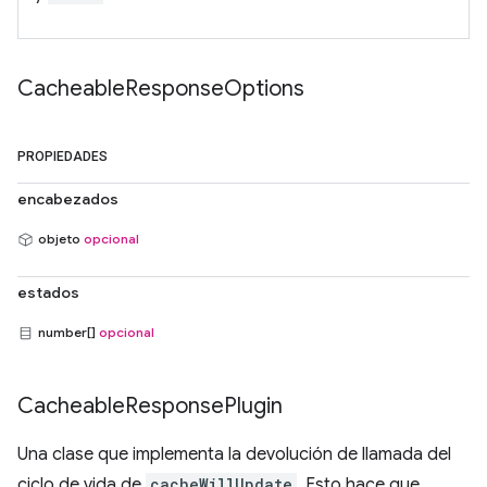
Cacheable
Response
Options
PROPIEDADES
encabezados
objeto
opcional
estados
number[]
opcional
Cacheable
Response
Plugin
Una clase que implementa la devolución de llamada del
ciclo de vida de
cacheWillUpdate
. Esto hace que