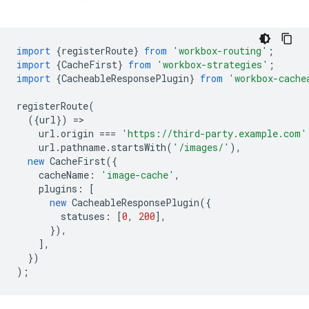
import
{
registerRoute
}
from
'workbox-routing'
;
import
{
CacheFirst
}
from
'workbox-strategies'
;
import
{
CacheableResponsePlugin
}
from
'workbox-cache
registerRoute
(
({
url
})
=
url
.
origin
===
'https://third-party.example.com'
url
.
pathname
.
startsWith
(
'/images/'
),
new
CacheFirst
({
cacheName
:
'image-cache'
,
plugins
:
[
new
CacheableResponsePlugin
({
statuses
:
[
0
,
200
],
}),
],
})
);