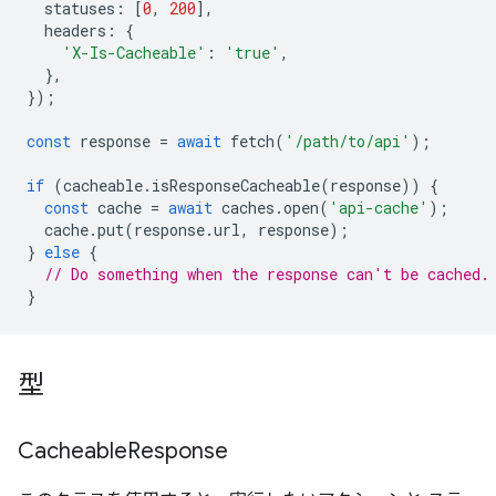
statuses
:
[
0
,
200
],
headers
:
{
'X-Is-Cacheable'
:
'true'
,
},
});
const
response
=
await
fetch
(
'/path/to/api'
);
if
(
cacheable
.
isResponseCacheable
(
response
))
{
const
cache
=
await
caches
.
open
(
'api-cache'
);
cache
.
put
(
response
.
url
,
response
);
}
else
{
// Do something when the response can't be cached.
}
型
Cacheable
Response