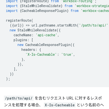
import
{
registerRoute
}
from
'workbox-routing'
;
import
{
StaleWhileRevalidate
}
from
'workbox-strategi
import
{
CacheableResponsePlugin
}
from
'workbox-cache
registerRoute
(
({
url
})
=
>
url
.
pathname
.
startsWith
(
'/path/to/api/'
new
StaleWhileRevalidate
({
cacheName
:
'api-cache'
,
plugins
:
[
new
CacheableResponsePlugin
({
headers
:
{
'X-Is-Cacheable'
:
'true'
,
},
}),
],
})
);
/path/to/api/
を含むリクエスト URL に対するレスポ
ンスを処理する場合、
X-Is-Cacheable
という名前のヘ