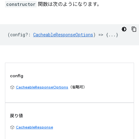
constructor
関数は次のようになります。
(
config?
:
CacheableResponseOptions
) => {...}
config
CacheableResponseOptions
（省略可）
戻り値
CacheableResponse