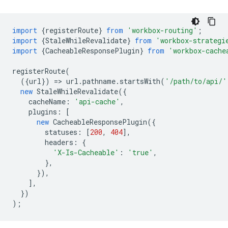
import
{
registerRoute
}
from
'workbox-routing'
;
import
{
StaleWhileRevalidate
}
from
'workbox-strategi
import
{
CacheableResponsePlugin
}
from
'workbox-cache
registerRoute
(
({
url
})
=
>
url
.
pathname
.
startsWith
(
'/path/to/api/'
new
StaleWhileRevalidate
({
cacheName
:
'api-cache'
,
plugins
:
[
new
CacheableResponsePlugin
({
statuses
:
[
200
,
404
],
headers
:
{
'X-Is-Cacheable'
:
'true'
,
},
}),
],
})
);