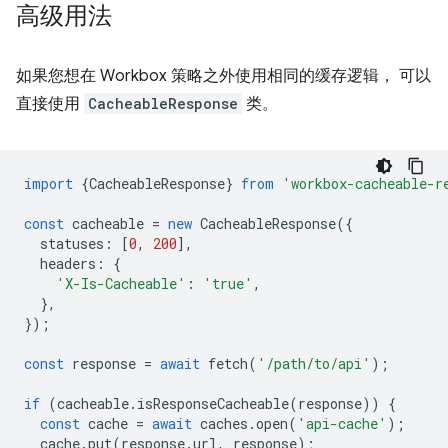
高级用法
如果您想在 Workbox 策略之外使用相同的缓存逻辑， 可以
直接使用
CacheableResponse
类。
import
{
CacheableResponse
}
from
'workbox-cacheable-r
const
cacheable
=
new
CacheableResponse
({
statuses
:
[
0
,
200
],
headers
:
{
'X-Is-Cacheable'
:
'true'
,
},
});
const
response
=
await
fetch
(
'/path/to/api'
);
if
(
cacheable
.
isResponseCacheable
(
response
))
{
const
cache
=
await
caches
.
open
(
'api-cache'
);
cache
.
put
(
response
.
url
,
response
);