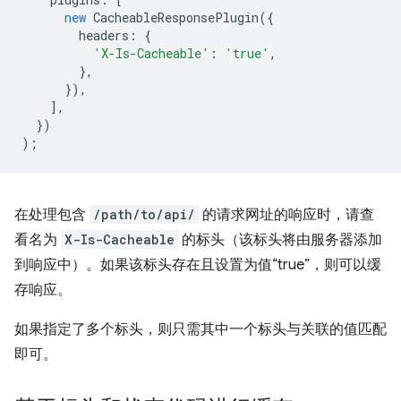
new
CacheableResponsePlugin
({
headers
:
{
'X-Is-Cacheable'
:
'true'
,
},
}),
],
})
);
在处理包含
/path/to/api/
的请求网址的响应时，请查
看名为
X-Is-Cacheable
的标头（该标头将由服务器添加
到响应中）。如果该标头存在且设置为值“true”，则可以缓
存响应。
如果指定了多个标头，则只需其中一个标头与关联的值匹配
即可。