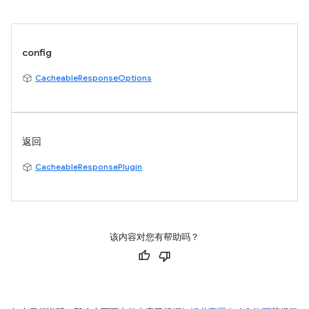
config
CacheableResponseOptions
返回
CacheableResponsePlugin
该内容对您有帮助吗？