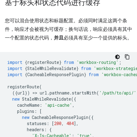
基于标头和状态代码进行缓存
您可以混合使用状态和标题配置。必须同时满足这两个条
件，响应才会被视为可缓存；换句话说，响应必须具有其中
一个配置的状态代码，
并且
必须具有至少一个提供的标头。
import
{
registerRoute
}
from
'workbox-routing'
;
import
{
StaleWhileRevalidate
}
from
'workbox-strategi
import
{
CacheableResponsePlugin
}
from
'workbox-cache
registerRoute
(
({
url
})
=
>
url
.
pathname
.
startsWith
(
'/path/to/api/'
new
StaleWhileRevalidate
({
cacheName
:
'api-cache'
,
plugins
:
[
new
CacheableResponsePlugin
({
statuses
:
[
200
,
404
],
headers
:
{
'X-Is-Cacheable'
:
'true'
,