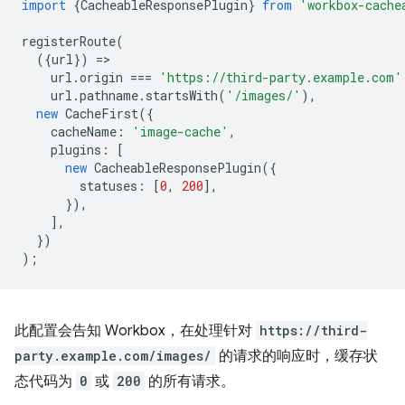
import
{
CacheableResponsePlugin
}
from
'workbox-cache
registerRoute
(
({
url
})
=
url
.
origin
===
'https://third-party.example.com'
url
.
pathname
.
startsWith
(
'/images/'
),
new
CacheFirst
({
cacheName
:
'image-cache'
,
plugins
:
[
new
CacheableResponsePlugin
({
statuses
:
[
0
,
200
],
}),
],
})
);
此配置会告知 Workbox，在处理针对
https://third-
party.example.com/images/
的请求的响应时，缓存状
态代码为
0
或
200
的所有请求。