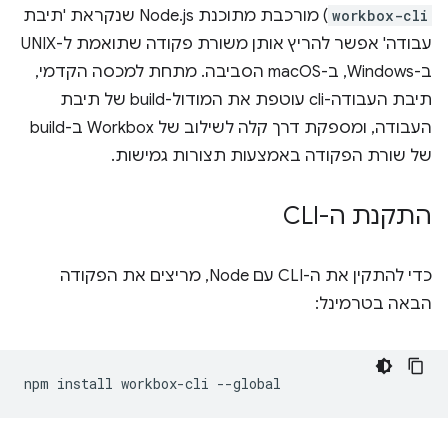
workbox-cli
) מורכבת מתוכנת Node.js שנקראת 'תיבת
עבודה' אפשר להריץ אותן משורת פקודה שתואמת ל-UNIX
ב-Windows, ב-macOS הסביבה. מתחת למכסה הקדמי,
תיבת העבודה-cli עוטפת את המודול-build של תיבת
העבודה, ומספקת דרך קלה לשילוב של Workbox ב-build
של שורת הפקודה באמצעות תצורות גמישות.
התקנת ה-CLI
כדי להתקין את ה-CLI עם Node, מריצים את הפקודה
הבאה בטרמינל:
npm
install
workbox-cli