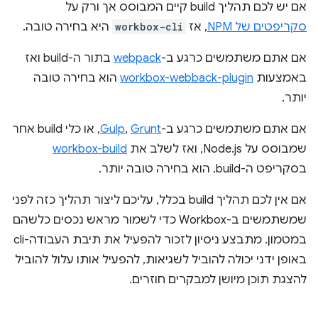
אם יש לכם תהליך build קיים המבוסס אך ורק על
סקריפטים של NPM
, אז
workbox-cli
היא בחירה טובה.
אם אתם משתמשים כרגע ב-
webpack
בתור ה-build ואז
באמצעות
workbox-webback-plugin
הוא בחירה טובה
יותר.
אם אתם משתמשים כרגע ב-
Grunt
,
Gulp
, או כלי build אחר
שמבוסס על Node.js, ואז לשלב את
workbox-build
בסקריפט ה-build. הוא בחירה טובה יותר.
אם אין לכם תהליך build בכלל, עליכם ליצור תהליך כזה לפני
שמשתמשים ב-Workbox כדי לשמור מראש נכסים כלשהם
במטמון. מתבצע ניסיון לזכור להפעיל את תיבת העבודה-cli
באופן ידני יכולה להוביל לשגיאות, להפעיל אותו עלול להוביל
להצגת תוכן מיושן למבקרים חוזרים.