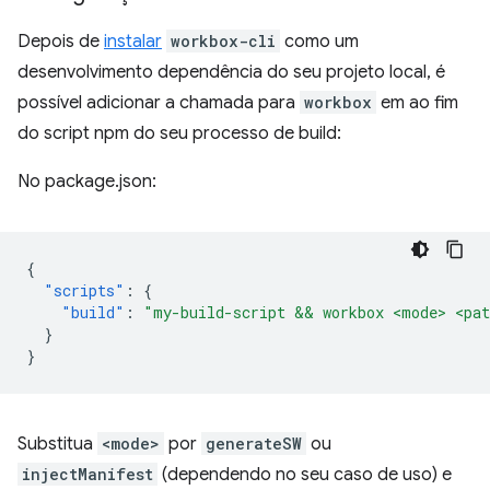
Depois de
instalar
workbox-cli
como um
desenvolvimento dependência do seu projeto local, é
possível adicionar a chamada para
workbox
em ao fim
do script npm do seu processo de build:
No package.json:
{
"scripts"
:
{
"build"
:
"my-build-script && workbox <mode> <pat
}
}
Substitua
<mode>
por
generateSW
ou
injectManifest
(dependendo no seu caso de uso) e