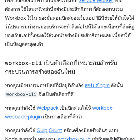
เพื่อ ขับเคลื่อนการทำงานของเว็บแอป
Service Worker
หาก
ต้องการ ใช้ไลบรารีเหล่านี้อย่างมีประสิทธิภาพ ก็ต้องผสานรวม
Workbox ไว้ใน ของขั้นตอนบิลด์ของเว็บแอป วิธีนี้ช่วยให้มั่นใจได้
ว่าโปรแกรมทำงานของบริการจะทำสิ่งต่อไปนี้ได้ แคชเนื้อหาที่สำคัญ
ของเว็บแอปทั้งหมดไว้ล่วงหน้าอย่างมีประสิทธิภาพและ เนื้อหาให้
เป็นข้อมูลล่าสุดแล้ว
workbox-cli
เป็นตัวเลือกที่เหมาะสมสำหรับ
กระบวนการสร้างของฉันไหม
หากคุณมีกระบวนการบิลด์ที่มีอยู่ที่อ้างอิง
สคริปต์ npm
ดังนั้น
workbox-cli
จึงเป็นตัวเลือกที่ดี
หากคุณกำลังใช้
Webpack
เป็นบิลด์ แล้วใช้
workbox-
webback-plugin
เป็นทางเลือกที่ดีกว่า
หากคุณกำลังใช้
Gulp
Grunt
หรือเครื่องมือสร้างอื่นๆ แบบ
Node.js จากนั้นผสานรวม
workbox-build
เข้ากับสคริปต์บิลด์ของ