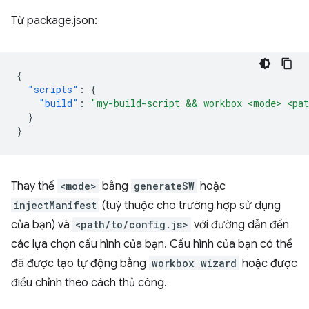
Từ package.json:
{
"scripts"
:
{
"build"
:
"my-build-script && workbox <mode> <pat
}
}
Thay thế
<mode>
bằng
generateSW
hoặc
injectManifest
(tuỳ thuộc cho trường hợp sử dụng
của bạn) và
<path/to/config.js>
với đường dẫn đến
các lựa chọn cấu hình của bạn. Cấu hình của bạn có thể
đã được tạo tự động bằng
workbox wizard
hoặc được
điều chỉnh theo cách thủ công.