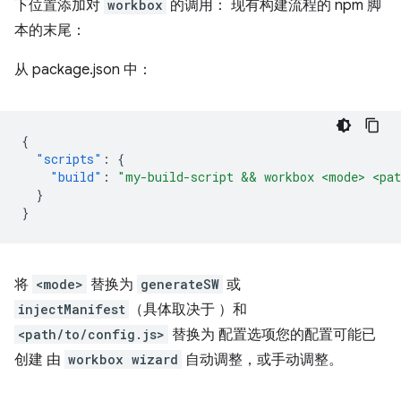
下位置添加对
workbox
的调用： 现有构建流程的 npm 脚
本的末尾：
从 package.json 中：
{
"scripts"
:
{
"build"
:
"my-build-script && workbox <mode> <pat
}
}
将
<mode>
替换为
generateSW
或
injectManifest
（具体取决于 ）和
<path/to/config.js>
替换为 配置选项您的配置可能已
创建 由
workbox wizard
自动调整，或手动调整。