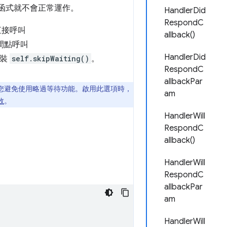
函式就不會正常運作。
HandlerDid
RespondC
直接呼叫
allback()
間點呼叫
HandlerDid
包裝
self.skipWaiting()
。
RespondC
allbackPar
議您避免使用略過等待功能。啟用此選項時，
am
敗
。
HandlerWill
RespondC
allback()
HandlerWill
RespondC
allbackPar
am
HandlerWill