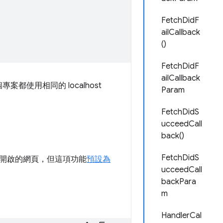
FetchDidF
ailCallback
()
FetchDidF
ailCallback
都使用相同的 localhost
Param
FetchDidS
ucceedCall
back()
FetchDidS
開啟的網頁，但這項功能
預設為
ucceedCall
backPara
m
HandlerCal