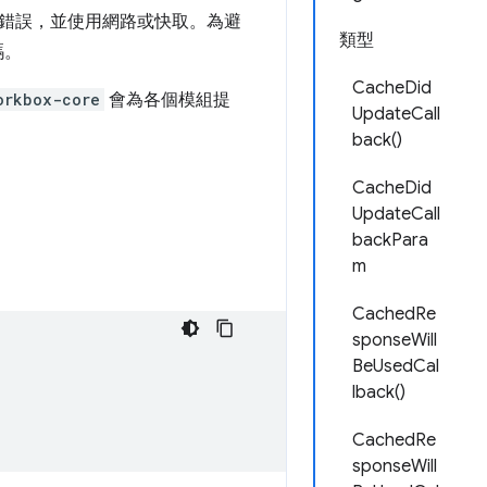
錯誤，並使用網路或快取。為避
類型
碼。
CacheDid
orkbox-core
會為各個模組提
UpdateCall
back()
CacheDid
UpdateCall
backPara
m
CachedRe
sponseWill
BeUsedCal
lback()
CachedRe
sponseWill