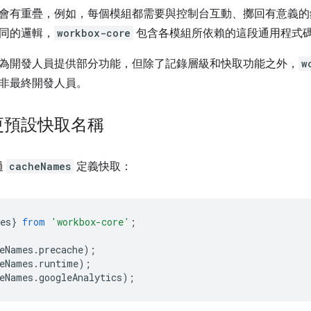
會有重疊，例如，每個模組都需要與控制台互動、擲回有意義的
同的邏輯，
workbox-core
包含各模組所依賴的這段通用程式
為開發人員提供部分功能，但除了記錄層級和快取功能之外，
w
非最終開發人員。
更預設快取名稱
過
cacheNames
定義快取：
es
}
from
'workbox-core'
;
eNames
.
precache
);
eNames
.
runtime
);
eNames
.
googleAnalytics
);