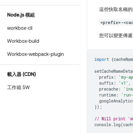
這些快取名稱的
Node
.
js 模組
<prefix>-<ca
workbox-cli
您可以變更傳
Workbox-build
Workbox-webpack-plugin
import
{
cacheNam
setCacheNameDeta
載入器 (CDN)
prefix
:
'my-a
suffix
:
'v1'
,
工作箱 SW
precache
:
'ins
runtime
:
'run
googleAnalytic
});
// Will print 'm
console
.
log
(
cach