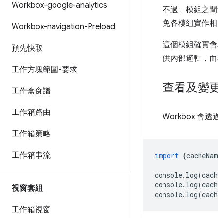
Workbox-google-analytics
不過，模組之間
免各模組實作相
Workbox-navigation-Preload
這個模組確實會
預先快取
供內部邏輯，而
工作方塊範圍-要求
查看及變
工作盒食譜
工作箱路由
Workbox 會透
工作箱策略
工作箱串流
import
{
cacheNam
console
.
log
(
cach
console
.
log
(
cach
視窗套組
console
.
log
(
cach
工作箱視窗