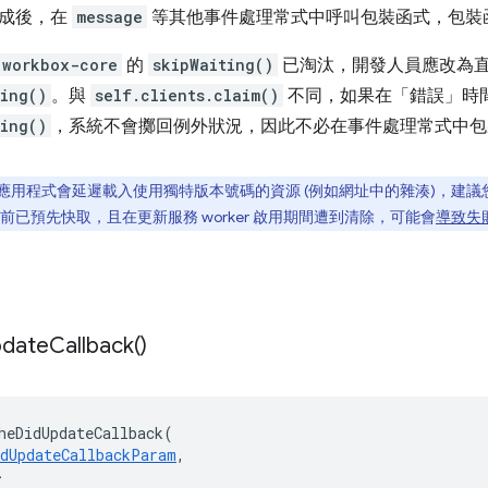
完成後，在
message
等其他事件處理常式中呼叫包裝函式，包裝
workbox-core
的
skipWaiting()
已淘汰，開發人員應改為
ting()
。與
self.clients.claim()
不同，如果在「錯誤」時
ting()
，系統不會擲回例外狀況，因此不必在事件處理常式中
應用程式會延遲載入使用獨特版本號碼的資源 (例如網址中的雜湊)，建
已預先快取，且在更新服務 worker 啟用期間遭到清除，可能會
導致失
date
Callback(
)
heDidUpdateCallback
(
idUpdateCallbackParam
,
>