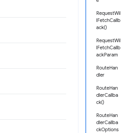
e
RequestWil
lFetchCallb
ack()
RequestWil
lFetchCallb
ackParam
RouteHan
dler
RouteHan
dlerCallba
ck()
RouteHan
dlerCallba
ckOptions