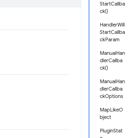
StartCallba
ck()
HandlerWill
StartCallba
ckParam
ManualHan
dlerCallba
ck()
ManualHan
dlerCallba
ckOptions
MapLikeO
bject
PluginStat