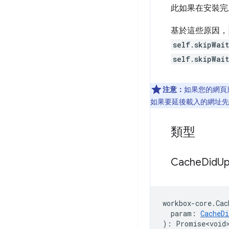
此如果在安裝
基於這些原因，
self.skipWai
self.skipWai
注意：
如果您的網頁
如果要延後載入的網址先前
類型
Cache
Did
Up
workbox
-
core
.
Cac
param
:
CacheD
)
:
Promise<void