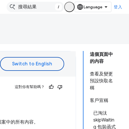
/
登入
這個頁面中
的內容
查看及變更
預設快取名
這對你有幫助嗎？
稱
客戶宣稱
已淘汰
skipWaitin
檔案中的所有內容。
g 包裝函式