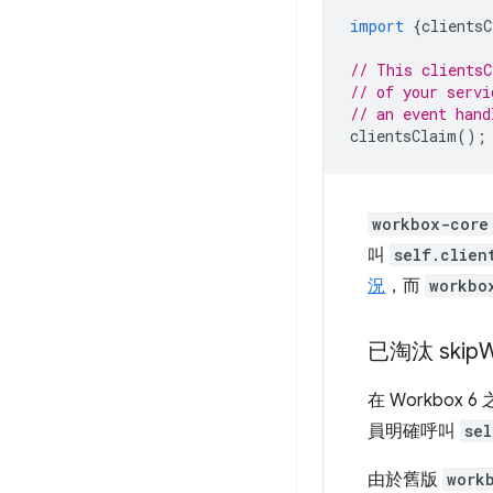
import
{
clientsC
// This clientsC
// of your servi
// an event hand
clientsClaim
();
workbox-core
叫
self.clien
況
，而
workbo
已淘汰 skip
W
在 Workbo
員明確呼叫
sel
由於舊版
work