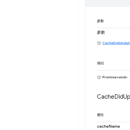
參數
參數
CacheDidUpdat
傳回
Promise<void>
Cache
Did
Up
屬性
cacheName