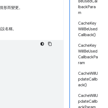
BeUsedCal
lbackPara
情形而變更。
m
CacheKey
預設名稱。
WillBeUsed
Callback()
CacheKey
WillBeUsed
CallbackPa
ram
CacheWillU
pdateCallb
ack()
CacheWillU
pdateCallb
ackParam