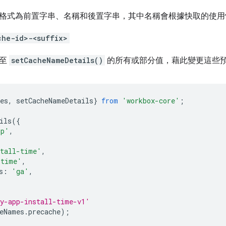
格式為前置字串、名稱和後置字串，其中名稱會根據快取的使用
che-id>-<suffix>
遞至
setCacheNameDetails()
的所有或部分值，藉此變更這些
es
,
setCacheNameDetails
}
from
'workbox-core'
;
ils
({
pp'
,
tall-time'
,
-time'
,
s
:
'ga'
,
y-app-install-time-v1'
eNames
.
precache
);