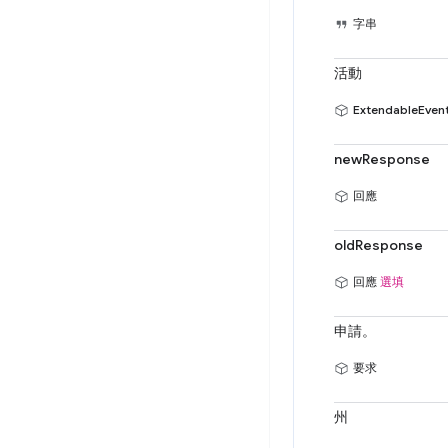
字串
活動
ExtendableEven
newResponse
回應
oldResponse
回應
選填
申請。
要求
州