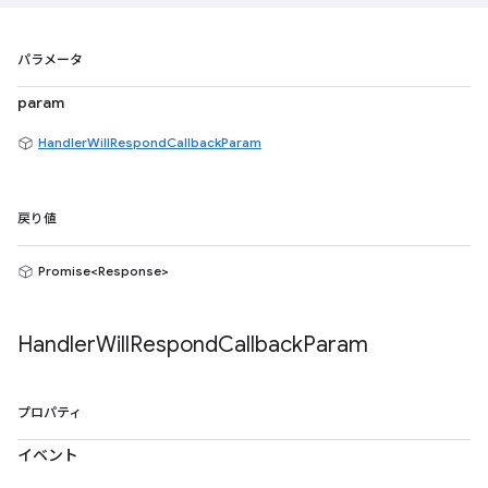
パラメータ
param
HandlerWillRespondCallbackParam
戻り値
Promise<Response>
Handler
Will
Respond
Callback
Param
プロパティ
イベント