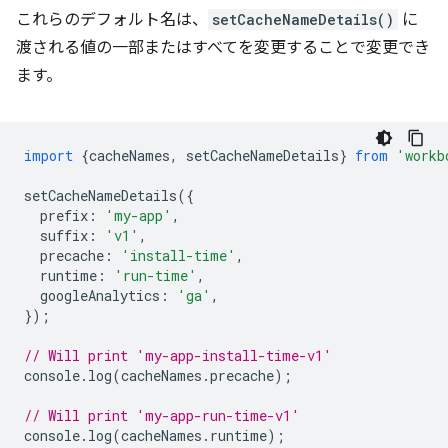
これらのデフォルト名は、
setCacheNameDetails()
に
渡される値の一部またはすべてを変更することで変更でき
ます。
import
{
cacheNames
,
setCacheNameDetails
}
from
'workb
setCacheNameDetails
({
prefix
:
'my-app'
,
suffix
:
'v1'
,
precache
:
'install-time'
,
runtime
:
'run-time'
,
googleAnalytics
:
'ga'
,
});
// Will print 'my-app-install-time-v1'
console
.
log
(
cacheNames
.
precache
);
// Will print 'my-app-run-time-v1'
console
.
log
(
cacheNames
.
runtime
);