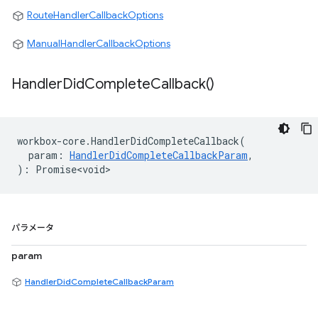
RouteHandlerCallbackOptions
ManualHandlerCallbackOptions
Handler
Did
Complete
Callback(
)
workbox
-
core
.
HandlerDidCompleteCallback
(
param
:
HandlerDidCompleteCallbackParam
,
)
:
Promise<void>
パラメータ
param
HandlerDidCompleteCallbackParam