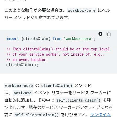
このような動作が必要な場合は、
workbox-core
にヘル
パー メソッドが用意されています。
import
{
clientsClaim
}
from
'workbox-core'
;
// This clientsClaim() should be at the top level
// of your service worker, not inside of, e.g.,
// an event handler.
clientsClaim
();
workbox-core
の
clientsClaim()
メソッド
は、
activate
イベント リスナーをサービス ワーカーに
自動的に追加し、その中で
self.clients.claim()
を呼
び出します。現在のサービス ワーカーがアクティブになる
前に
self.clients.claim()
を呼び出すと、
ランタイム