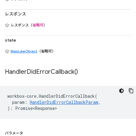
レスポンス
レスポンス（
省略可
）
state
MapLikeObject
（省略可）
Handler
Did
Error
Callback(
)
workbox
-
core
.
HandlerDidErrorCallback
(
param
:
HandlerDidErrorCallbackParam
,
)
:
Promise<Response>
パラメータ