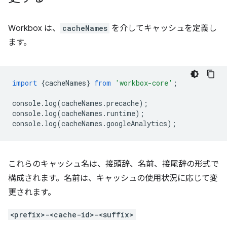
Workbox は、
cacheNames
を介してキャッシュを定義し
ます。
import
{
cacheNames
}
from
'workbox-core'
;
console
.
log
(
cacheNames
.
precache
);
console
.
log
(
cacheNames
.
runtime
);
console
.
log
(
cacheNames
.
googleAnalytics
);
これらのキャッシュ名は、接頭辞、名前、接尾辞の形式で
構成されます。名前は、キャッシュの使用状況に応じて変
更されます。
<prefix>-<cache-id>-<suffix>