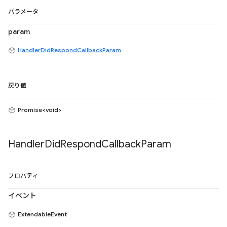
パラメータ
param
HandlerDidRespondCallbackParam
戻り値
Promise<void>
Handler
Did
Respond
Callback
Param
プロパティ
イベント
ExtendableEvent