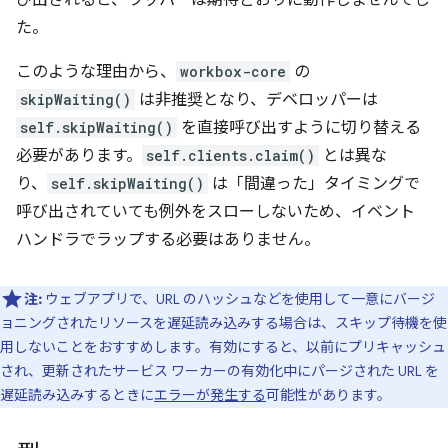
び出されると、ラッパーは期待どおりに動作しませんでし
た。
このような理由から、
workbox-core
の
skipWaiting()
は非推奨となり、デベロッパーは
self.skipWaiting()
を直接呼び出すように切り替える
必要があります。
self.clients.claim()
とは異な
り、
self.skipWaiting()
は「間違った」タイミングで
呼び出されていても例外をスローしないため、イベント
ハンドラでラップする必要はありません。
注:
ウェブアプリで、URL のハッシュなどを使用して一意にバージ
ョニングされたリソースを遅延読み込みする場合は、スキップ待機を使
用しないことをおすすめします。有効にすると、以前にプリキャッシュ
され、更新されたサービス ワーカーの有効化中にパージされた URL を
遅延読み込みするときに
エラーが発生する
可能性があります。