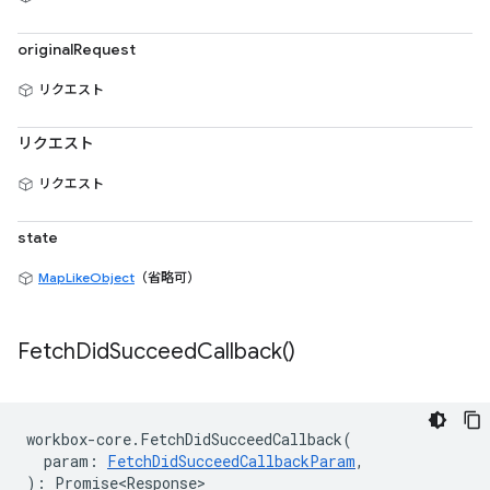
originalRequest
リクエスト
リクエスト
リクエスト
state
MapLikeObject
（省略可）
Fetch
Did
Succeed
Callback(
)
workbox
-
core
.
FetchDidSucceedCallback
(
param
:
FetchDidSucceedCallbackParam
,
)
:
Promise<Response>