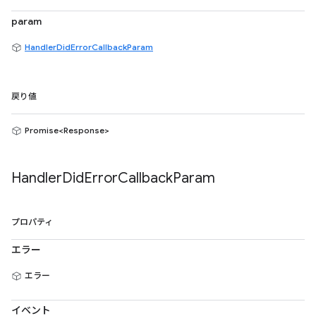
param
HandlerDidErrorCallbackParam
戻り値
Promise<Response>
Handler
Did
Error
Callback
Param
プロパティ
エラー
エラー
イベント