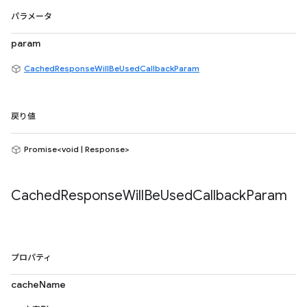
パラメータ
param
CachedResponseWillBeUsedCallbackParam
戻り値
Promise<void | Response>
Cached
Response
Will
Be
Used
Callback
Param
プロパティ
cacheName