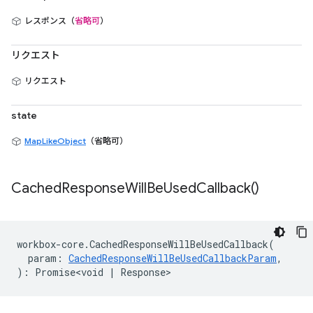
レスポンス（
省略可
）
リクエスト
リクエスト
state
MapLikeObject
（省略可）
Cached
Response
Will
Be
Used
Callback(
)
workbox
-
core
.
CachedResponseWillBeUsedCallback
(
param
:
CachedResponseWillBeUsedCallbackParam
,
)
:
Promise<void
|
Response
>