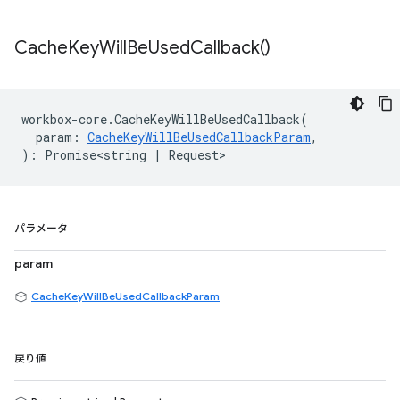
Cache
Key
Will
Be
Used
Callback(
)
workbox
-
core
.
CacheKeyWillBeUsedCallback
(
param
:
CacheKeyWillBeUsedCallbackParam
,
)
:
Promise<string
|
Request
>
パラメータ
param
CacheKeyWillBeUsedCallbackParam
戻り値