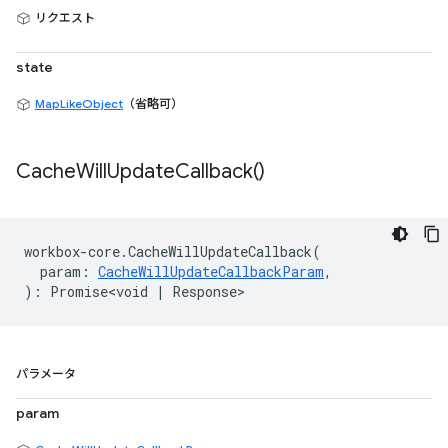
リクエスト
state
MapLikeObject
（省略可）
Cache
Will
Update
Callback(
)
workbox
-
core
.
CacheWillUpdateCallback
(
param
:
CacheWillUpdateCallbackParam
,
)
:
Promise<void
|
Response
>
パラメータ
param