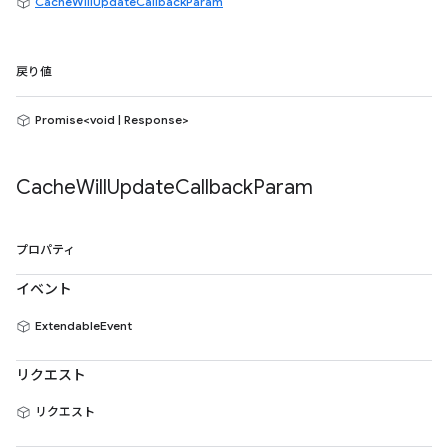
CacheWillUpdateCallbackParam
戻り値
Promise<void | Response>
Cache
Will
Update
Callback
Param
プロパティ
イベント
ExtendableEvent
リクエスト
リクエスト