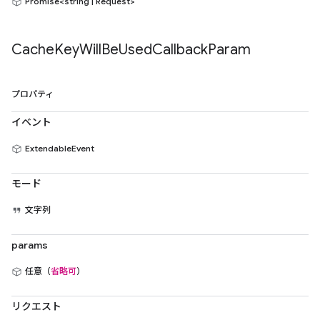
Promise<string | Request>
Cache
Key
Will
Be
Used
Callback
Param
プロパティ
イベント
ExtendableEvent
モード
文字列
params
任意（
省略可
）
リクエスト