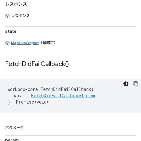
レスポンス
レスポンス
state
MapLikeObject
（省略可）
Fetch
Did
Fail
Callback(
)
workbox
-
core
.
FetchDidFailCallback
(
param
:
FetchDidFailCallbackParam
,
)
:
Promise<void>
パラメータ
param