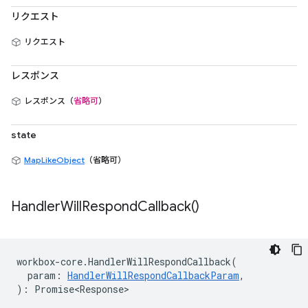
リクエスト
リクエスト
レスポンス
レスポンス（
省略可
）
state
MapLikeObject
（省略可）
Handler
Will
Respond
Callback(
)
workbox
-
core
.
HandlerWillRespondCallback
(
param
:
HandlerWillRespondCallbackParam
,
)
:
Promise<Response>