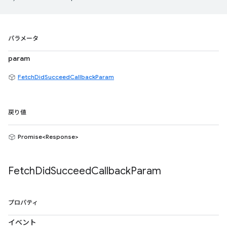
パラメータ
param
FetchDidSucceedCallbackParam
戻り値
Promise<Response>
Fetch
Did
Succeed
Callback
Param
プロパティ
イベント