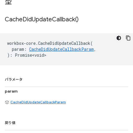
型
Cache
Did
Update
Callback(
)
workbox
-
core
.
CacheDidUpdateCallback
(
param
:
CacheDidUpdateCallbackParam
,
)
:
Promise<void>
パラメータ
param
CacheDidUpdateCallbackParam
戻り値