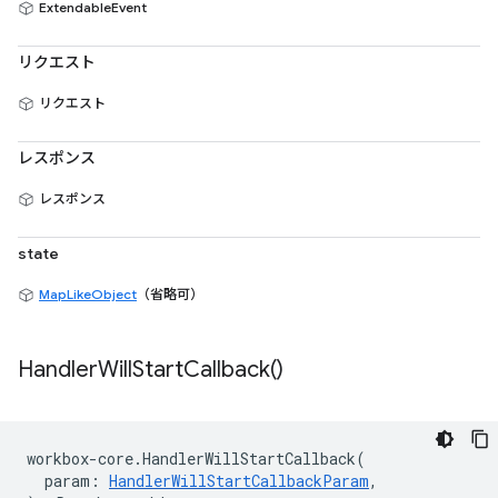
ExtendableEvent
リクエスト
リクエスト
レスポンス
レスポンス
state
MapLikeObject
（省略可）
Handler
Will
Start
Callback(
)
workbox
-
core
.
HandlerWillStartCallback
(
param
:
HandlerWillStartCallbackParam
,