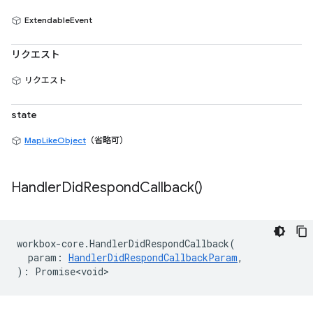
ExtendableEvent
リクエスト
リクエスト
state
MapLikeObject
（省略可）
Handler
Did
Respond
Callback(
)
workbox
-
core
.
HandlerDidRespondCallback
(
param
:
HandlerDidRespondCallbackParam
,
)
:
Promise<void>