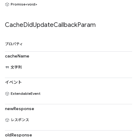
Promise<void>
Cache
Did
Update
Callback
Param
プロパティ
cacheName
文字列
イベント
ExtendableEvent
newResponse
レスポンス
oldResponse