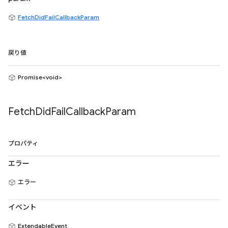
FetchDidFailCallbackParam
戻り値
Promise<void>
Fetch
Did
Fail
Callback
Param
プロパティ
エラー
エラー
イベント
ExtendableEvent