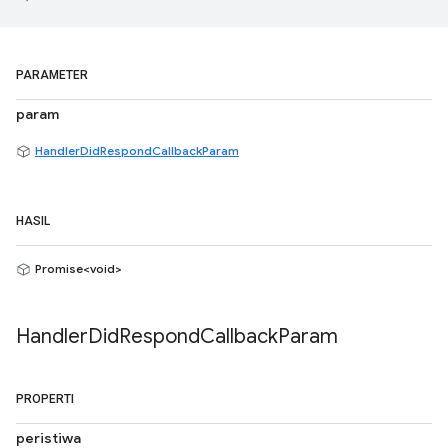
PARAMETER
param
HandlerDidRespondCallbackParam
HASIL
Promise<void>
Handler
Did
Respond
Callback
Param
PROPERTI
peristiwa