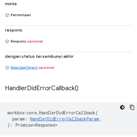
minta
Permintaan
respons
Respons
opsional
dengan status tersembunyi akhir
MapLikeObject
opsional
Handler
Did
Error
Callback(
)
workbox
-
core
.
HandlerDidErrorCallback
(
param
:
HandlerDidErrorCallbackParam
,
)
:
Promise<Response>