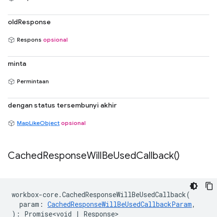
oldResponse
Respons
opsional
minta
Permintaan
dengan status tersembunyi akhir
MapLikeObject
opsional
Cached
Response
Will
Be
Used
Callback(
)
workbox
-
core
.
CachedResponseWillBeUsedCallback
(
param
:
CachedResponseWillBeUsedCallbackParam
,
)
:
Promise<void
|
Response
>