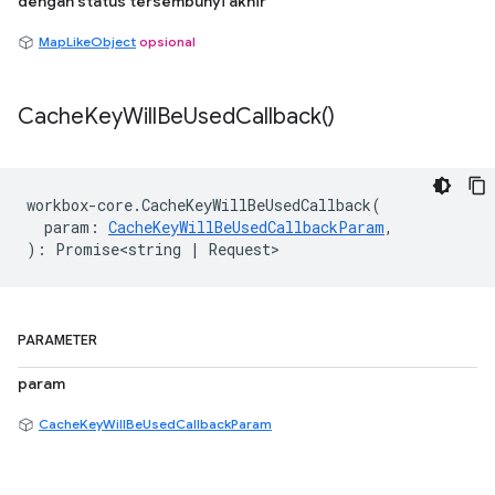
dengan status tersembunyi akhir
MapLikeObject
opsional
Cache
Key
Will
Be
Used
Callback(
)
workbox
-
core
.
CacheKeyWillBeUsedCallback
(
param
:
CacheKeyWillBeUsedCallbackParam
,
)
:
Promise<string
|
Request
>
PARAMETER
param
CacheKeyWillBeUsedCallbackParam