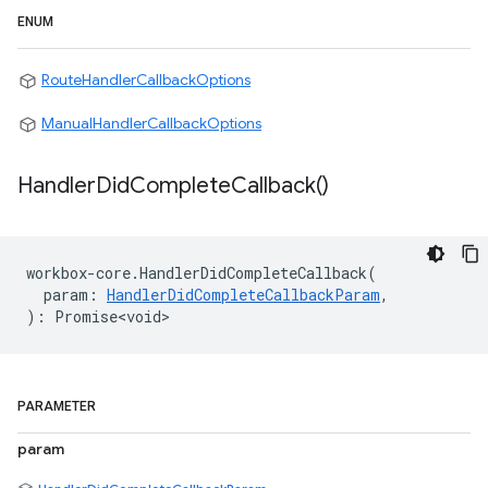
ENUM
RouteHandlerCallbackOptions
ManualHandlerCallbackOptions
Handler
Did
Complete
Callback(
)
workbox
-
core
.
HandlerDidCompleteCallback
(
param
:
HandlerDidCompleteCallbackParam
,
)
:
Promise<void>
PARAMETER
param