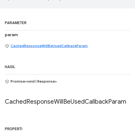
PARAMETER
param
CachedResponseWillBeUsedCallbackParam
HASIL
Promise<void | Response>
Cached
Response
Will
Be
Used
Callback
Param
PROPERTI