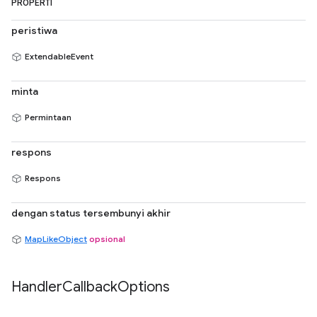
PROPERTI
peristiwa
ExtendableEvent
minta
Permintaan
respons
Respons
dengan status tersembunyi akhir
MapLikeObject
opsional
Handler
Callback
Options