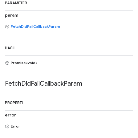
PARAMETER
param
FetchDidFailCallbackParam
HASIL
Promise<void>
Fetch
Did
Fail
Callback
Param
PROPERTI
error
Error