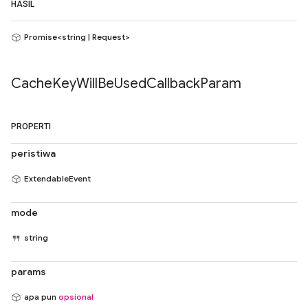
HASIL
Promise<string | Request>
Cache
Key
Will
Be
Used
Callback
Param
PROPERTI
peristiwa
ExtendableEvent
mode
string
params
apa pun
opsional