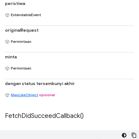
peristiwa
ExtendableEvent
originalRequest
Permintaan
minta
Permintaan
dengan status tersembunyi akhir
MapLikeObject
opsional
Fetch
Did
Succeed
Callback(
)