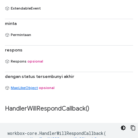
ExtendableEvent
minta
Permintaan
respons
Respons
opsional
dengan status tersembunyi akhir
MapLikeObject
opsional
Handler
Will
Respond
Callback(
)
workbox
-
core
.
HandlerWillRespondCallback
(