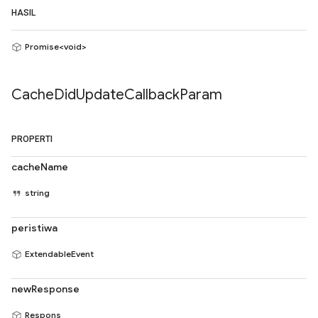
HASIL
Promise<void>
Cache
Did
Update
Callback
Param
PROPERTI
cacheName
string
peristiwa
ExtendableEvent
newResponse
Respons