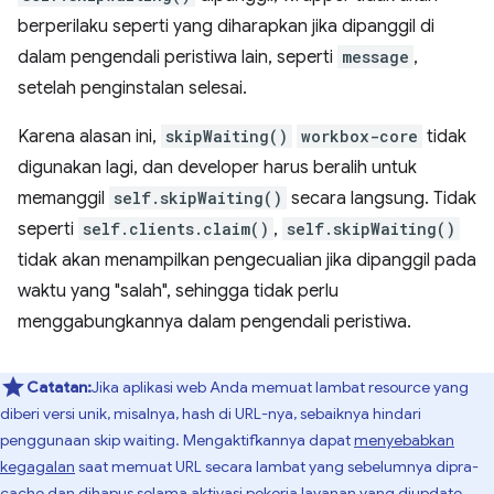
berperilaku seperti yang diharapkan jika dipanggil di
dalam pengendali peristiwa lain, seperti
message
,
setelah penginstalan selesai.
Karena alasan ini,
skipWaiting()
workbox-core
tidak
digunakan lagi, dan developer harus beralih untuk
memanggil
self.skipWaiting()
secara langsung. Tidak
seperti
self.clients.claim()
,
self.skipWaiting()
tidak akan menampilkan pengecualian jika dipanggil pada
waktu yang "salah", sehingga tidak perlu
menggabungkannya dalam pengendali peristiwa.
Catatan:
Jika aplikasi web Anda memuat lambat resource yang
diberi versi unik, misalnya, hash di URL-nya, sebaiknya hindari
penggunaan skip waiting. Mengaktifkannya dapat
menyebabkan
kegagalan
saat memuat URL secara lambat yang sebelumnya dipra-
cache dan dihapus selama aktivasi pekerja layanan yang diupdate.