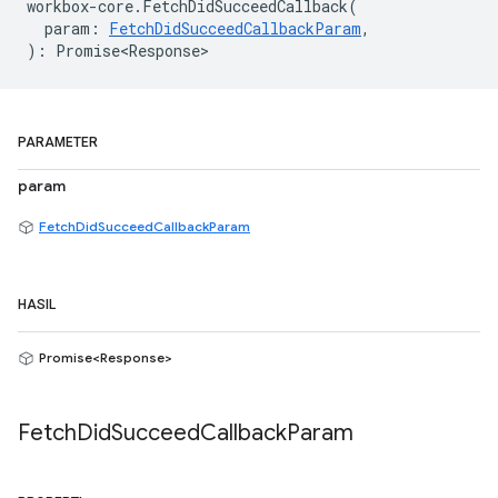
workbox
-
core
.
FetchDidSucceedCallback
(
param
:
FetchDidSucceedCallbackParam
,
)
:
Promise<Response>
PARAMETER
param
FetchDidSucceedCallbackParam
HASIL
Promise<Response>
Fetch
Did
Succeed
Callback
Param