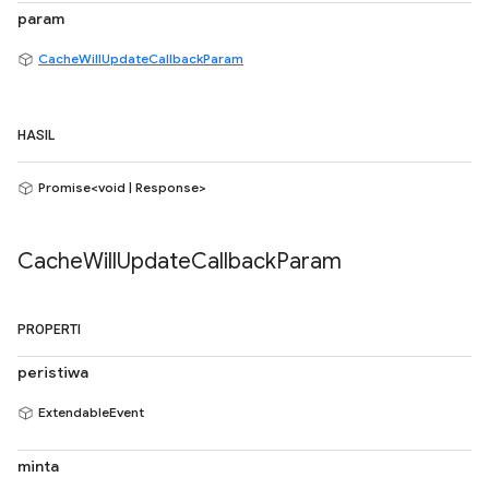
param
CacheWillUpdateCallbackParam
HASIL
Promise<void | Response>
Cache
Will
Update
Callback
Param
PROPERTI
peristiwa
ExtendableEvent
minta