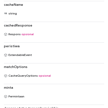
cacheName
string
cachedResponse
Respons
opsional
peristiwa
ExtendableEvent
matchOptions
CacheQueryOptions
opsional
minta
Permintaan