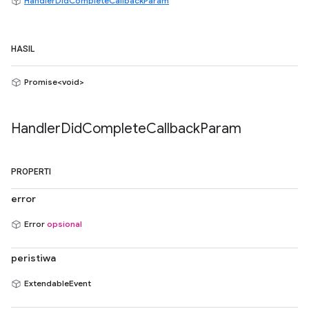
HandlerDidCompleteCallbackParam
HASIL
Promise<void>
Handler
Did
Complete
Callback
Param
PROPERTI
error
Error
opsional
peristiwa
ExtendableEvent