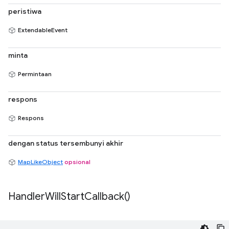
peristiwa
ExtendableEvent
minta
Permintaan
respons
Respons
dengan status tersembunyi akhir
MapLikeObject
opsional
Handler
Will
Start
Callback(
)