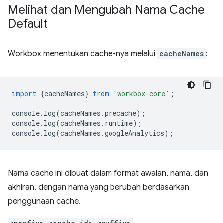
Melihat dan Mengubah Nama Cache
Default
Workbox menentukan cache-nya melalui
cacheNames
:
import
{
cacheNames
}
from
'workbox-core'
;
console
.
log
(
cacheNames
.
precache
);
console
.
log
(
cacheNames
.
runtime
);
console
.
log
(
cacheNames
.
googleAnalytics
);
Nama cache ini dibuat dalam format awalan, nama, dan
akhiran, dengan nama yang berubah berdasarkan
penggunaan cache.
<prefix>-<cache-id>-<suffix>