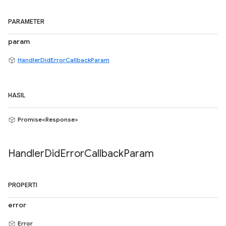
PARAMETER
param
HandlerDidErrorCallbackParam
HASIL
Promise<Response>
Handler
Did
Error
Callback
Param
PROPERTI
error
Error