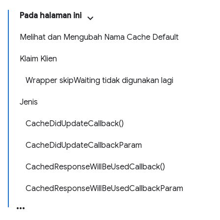
Pada halaman ini
Melihat dan Mengubah Nama Cache Default
Klaim Klien
Wrapper skipWaiting tidak digunakan lagi
Jenis
CacheDidUpdateCallback()
CacheDidUpdateCallbackParam
CachedResponseWillBeUsedCallback()
CachedResponseWillBeUsedCallbackParam