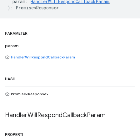
param
:
HandlerWillRespondCallbackParam
,
)
:
Promise<Response>
PARAMETER
param
HandlerWillRespondCallbackParam
HASIL
Promise<Response>
Handler
Will
Respond
Callback
Param
PROPERTI