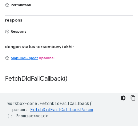
Permintaan
respons
Respons
dengan status tersembunyi akhir
MapLikeObject
opsional
Fetch
Did
Fail
Callback(
)
workbox
-
core
.
FetchDidFailCallback
(
param
:
FetchDidFailCallbackParam
,
)
:
Promise<void>