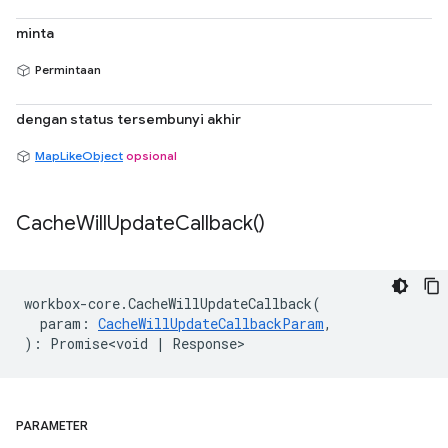
minta
Permintaan
dengan status tersembunyi akhir
MapLikeObject
opsional
Cache
Will
Update
Callback(
)
workbox
-
core
.
CacheWillUpdateCallback
(
param
:
CacheWillUpdateCallbackParam
,
)
:
Promise<void
|
Response
>
PARAMETER