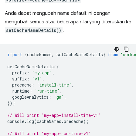
Anda dapat mengubah nama default ini dengan
mengubah semua atau beberapa nilai yang diteruskan ke
setCacheNameDetails()
.
import
{
cacheNames
,
setCacheNameDetails
}
from
'workb
setCacheNameDetails
({
prefix
:
'my-app'
,
suffix
:
'v1'
,
precache
:
'install-time'
,
runtime
:
'run-time'
,
googleAnalytics
:
'ga'
,
});
// Will print 'my-app-install-time-v1'
console
.
log
(
cacheNames
.
precache
);
// Will print 'my-app-run-time-v1'