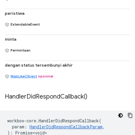
peristiwa
ExtendableEvent
minta
Permintaan
dengan status tersembunyi akhir
MapLikeObject
opsional
Handler
Did
Respond
Callback(
)
workbox
-
core
.
HandlerDidRespondCallback
(
param
:
HandlerDidRespondCallbackParam
,
)
:
Promise<void>