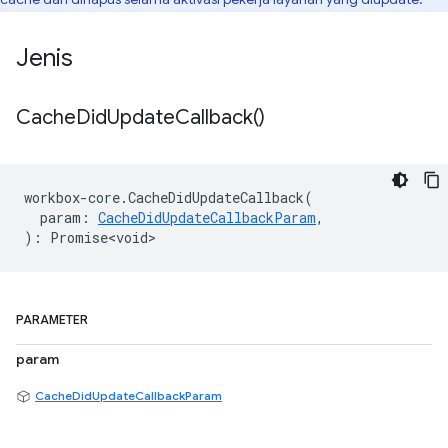
Jenis
Cache
Did
Update
Callback(
)
workbox
-
core
.
CacheDidUpdateCallback
(
param
:
CacheDidUpdateCallbackParam
,
)
:
Promise<void>
PARAMETER
param
CacheDidUpdateCallbackParam