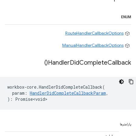
ENUM
RouteHandlerCallbackOptions
ManualHandlerCallbackOptions
)
Handler
Did
Complete
Callback(
workbox
-
core
.
HandlerDidCompleteCallback
(
param
:
HandlerDidCompleteCallbackParam
,
)
:
Promise<void>
پارامترها