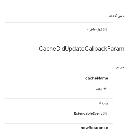
برمی گرداند
قول<باطل>
Cache
Did
Update
Callback
Param
خواص
cacheName
رشته
رویداد
ExtendableEvent
newResponse