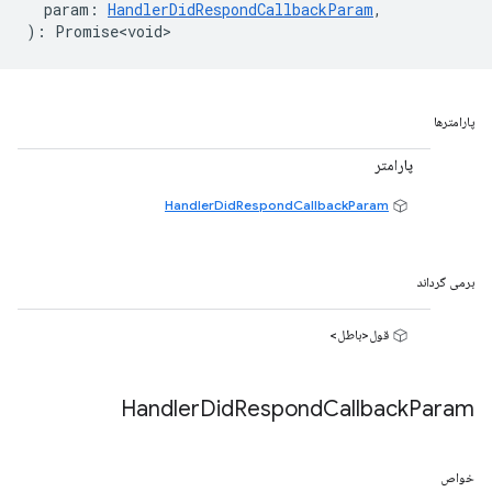
param
:
HandlerDidRespondCallbackParam
,
)
:
Promise<void>
پارامترها
پارامتر
HandlerDidRespondCallbackParam
برمی گرداند
قول<باطل>
Handler
Did
Respond
Callback
Param
خواص