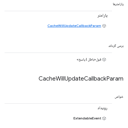
پارامترها
پارامتر
CacheWillUpdateCallbackParam
برمی گرداند
قول<باطل | پاسخ>
Cache
Will
Update
Callback
Param
خواص
رویداد
ExtendableEvent