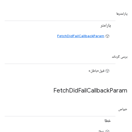
پارامترها
پارامتر
FetchDidFailCallbackParam
برمی گرداند
قول<باطل>
Fetch
Did
Fail
Callback
Param
خواص
خطا
خطا