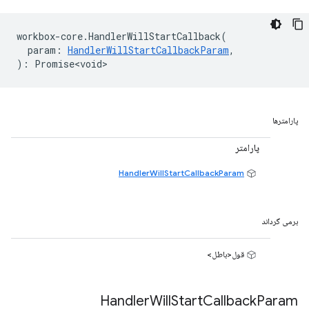
workbox
-
core
.
HandlerWillStartCallback
(
param
:
HandlerWillStartCallbackParam
,
)
:
Promise<void>
پارامترها
پارامتر
HandlerWillStartCallbackParam
برمی گرداند
قول<باطل>
Handler
Will
Start
Callback
Param