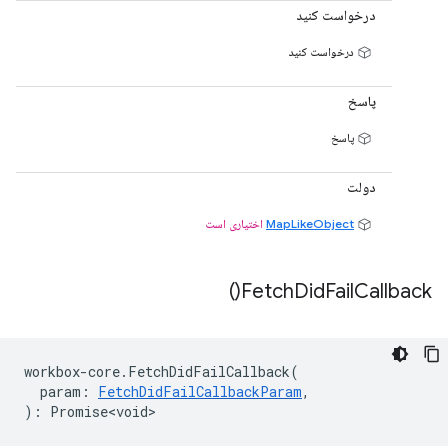
درخواست کنید
درخواست کنید
پاسخ
پاسخ
دولت
MapLikeObject
اختیاری است
)
Fetch
Did
Fail
Callback(
workbox
-
core
.
FetchDidFailCallback
(
param
:
FetchDidFailCallbackParam
,
)
:
Promise<void>