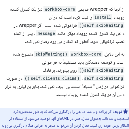
از آنجا که wrapper قدیمی
workbox-core
نیز یک کنترل کننده
رویداد
install
را ثبت کرده است که در آن
self.skipWaiting()
فراخوانی شده است، اگر wrapper در
داخل یک کنترل کننده رویداد دیگر، مانند
message
، پس از اتمام
نصب فراخوانی شود، آنطور که انتظار می رود رفتار نمی کند.
به این دلایل،
workbox-core
skipWaiting()
منسوخ شده
است و توسعه دهندگان باید مستقیماً به فراخوانی
self.skipWaiting()
روی بیاورند. برخلاف
self.skipWaiting()
،
self.clients.claim()
در صورت
فراخوانی در زمان "اشتباه" استثنایی ایجاد نمی کند، بنابراین نیازی به قرار
دادن آن در یک کنترل کننده رویداد نیست.
توجه:
اگر برنامه وب شما منابعی را بارگذاری می‌کند که به طور منحصربه‌فرد
نسخه‌بندی شده‌اند، به‌عنوان مثال، هش در URL‌های آنها، توصیه می‌شود از استفاده از
انتظار پرش خودداری کنید. فعال کردن آن می‌تواند
منجر به خرابی
هنگام بارگیری بی‌رویه