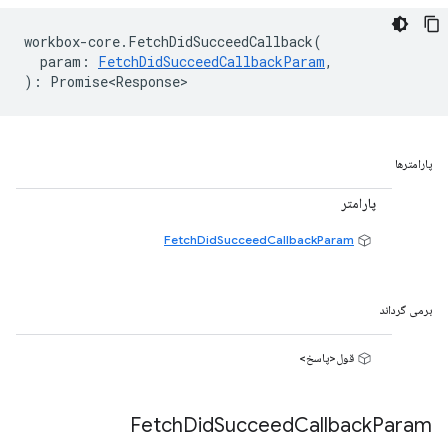
workbox
-
core
.
FetchDidSucceedCallback
(
param
:
FetchDidSucceedCallbackParam
,
)
:
Promise<Response>
پارامترها
پارامتر
FetchDidSucceedCallbackParam
برمی گرداند
قول<پاسخ>
Fetch
Did
Succeed
Callback
Param