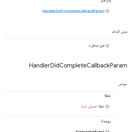
پارامتر
HandlerDidCompleteCallbackParam
برمی گرداند
قول<باطل>
Handler
Did
Complete
Callback
Param
خواص
خطا
خطا
اختیاری است
رویداد
ExtendableEvent