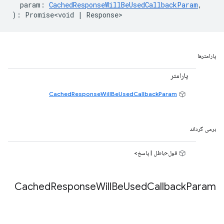
param
:
CachedResponseWillBeUsedCallbackParam
,
)
:
Promise<void
|
Response
>
پارامترها
پارامتر
CachedResponseWillBeUsedCallbackParam
برمی گرداند
قول<باطل | پاسخ>
Cached
Response
Will
Be
Used
Callback
Param