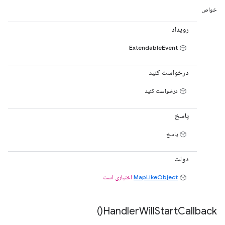
خواص
رویداد
ExtendableEvent
درخواست کنید
درخواست کنید
پاسخ
پاسخ
دولت
MapLikeObject
اختیاری است
)
Handler
Will
Start
Callback(