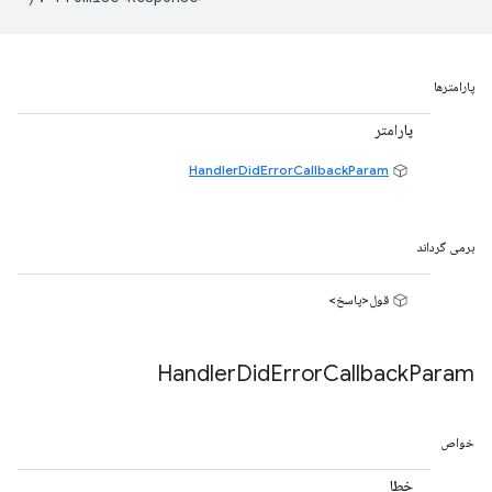
پارامترها
پارامتر
HandlerDidErrorCallbackParam
برمی گرداند
قول<پاسخ>
Handler
Did
Error
Callback
Param
خواص
خطا