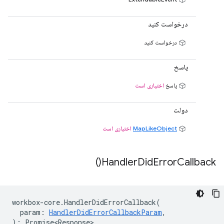
درخواست کنید
درخواست کنید
پاسخ
پاسخ
اختیاری است
دولت
MapLikeObject
اختیاری است
)
Handler
Did
Error
Callback(
workbox
-
core
.
HandlerDidErrorCallback
(
param
:
HandlerDidErrorCallbackParam
,
)
:
Promise<Response>