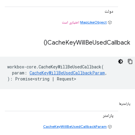
دولت
MapLikeObject
اختیاری است
)
Cache
Key
Will
Be
Used
Callback(
workbox
-
core
.
CacheKeyWillBeUsedCallback
(
param
:
CacheKeyWillBeUsedCallbackParam
,
)
:
Promise<string
|
Request
>
پارامترها
پارامتر
CacheKeyWillBeUsedCallbackParam