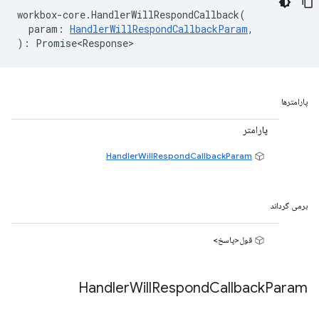
workbox
-
core
.
HandlerWillRespondCallback
(
param
:
HandlerWillRespondCallbackParam
,
)
:
Promise<Response>
پارامترها
پارامتر
HandlerWillRespondCallbackParam
برمی گرداند
قول<پاسخ>
Handler
Will
Respond
Callback
Param