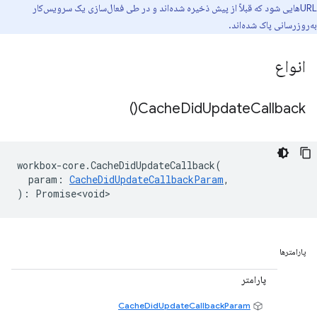
URL‌هایی شود که قبلاً از پیش ذخیره شده‌اند و در طی فعال‌سازی یک سرویس‌کار
به‌روزرسانی پاک شده‌اند.
انواع
)
Cache
Did
Update
Callback(
workbox
-
core
.
CacheDidUpdateCallback
(
param
:
CacheDidUpdateCallbackParam
,
)
:
Promise<void>
پارامترها
پارامتر
CacheDidUpdateCallbackParam