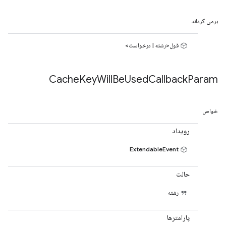
برمی گرداند
قول<رشته | درخواست>
Cache
Key
Will
Be
Used
Callback
Param
خواص
رویداد
ExtendableEvent
حالت
رشته
پارامترها