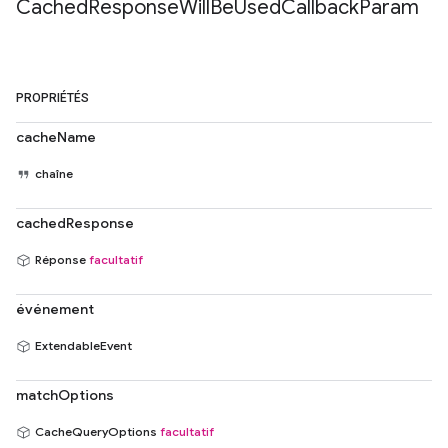
Cached
Response
Will
Be
Used
Callback
Param
PROPRIÉTÉS
cacheName
chaîne
cachedResponse
Réponse
facultatif
événement
ExtendableEvent
matchOptions
CacheQueryOptions
facultatif