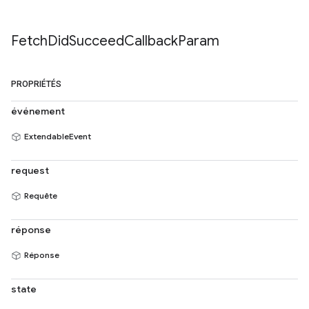
Fetch
Did
Succeed
Callback
Param
PROPRIÉTÉS
événement
ExtendableEvent
request
Requête
réponse
Réponse
state