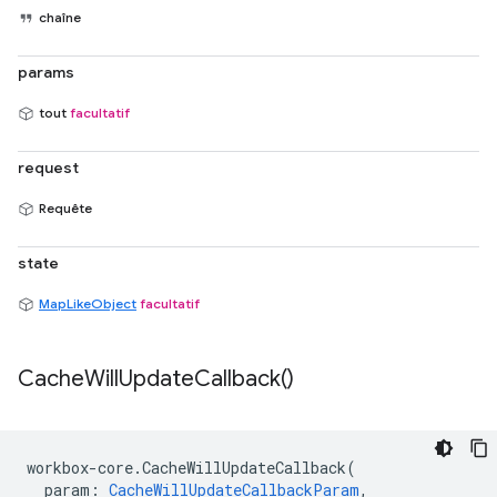
chaîne
params
tout
facultatif
request
Requête
state
MapLikeObject
facultatif
Cache
Will
Update
Callback(
)
workbox
-
core
.
CacheWillUpdateCallback
(
param
:
CacheWillUpdateCallbackParam
,