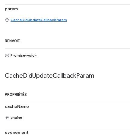
param
CacheDidUpdateCallbackParam
RENVOIE
Promise<void>
Cache
Did
Update
Callback
Param
PROPRIÉTÉS
cacheName
chaîne
événement