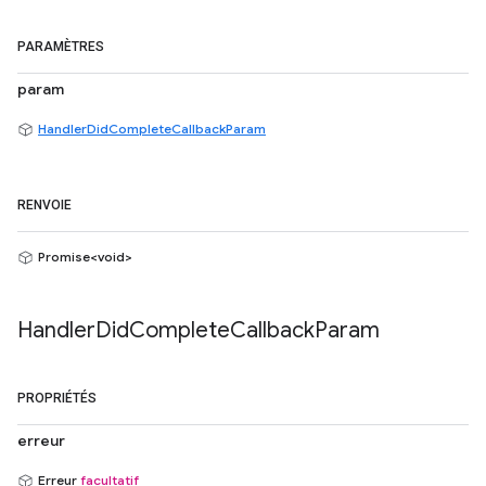
PARAMÈTRES
param
HandlerDidCompleteCallbackParam
RENVOIE
Promise<void>
Handler
Did
Complete
Callback
Param
PROPRIÉTÉS
erreur
Erreur
facultatif