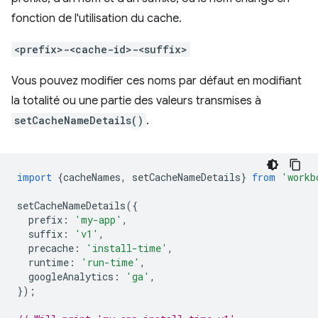
fonction de l'utilisation du cache.
<prefix>-<cache-id>-<suffix>
Vous pouvez modifier ces noms par défaut en modifiant
la totalité ou une partie des valeurs transmises à
setCacheNameDetails()
.
import
{
cacheNames
,
setCacheNameDetails
}
from
'workb
setCacheNameDetails
({
prefix
:
'my-app'
,
suffix
:
'v1'
,
precache
:
'install-time'
,
runtime
:
'run-time'
,
googleAnalytics
:
'ga'
,
});