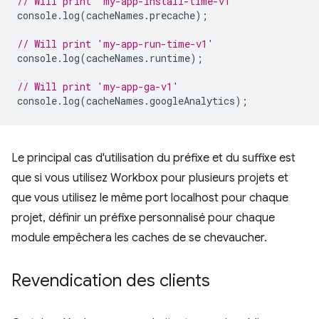
// Will print 'my-app-install-time-v1'
console
.
log
(
cacheNames
.
precache
);
// Will print 'my-app-run-time-v1'
console
.
log
(
cacheNames
.
runtime
);
// Will print 'my-app-ga-v1'
console
.
log
(
cacheNames
.
googleAnalytics
);
Le principal cas d'utilisation du préfixe et du suffixe est
que si vous utilisez Workbox pour plusieurs projets et
que vous utilisez le même port localhost pour chaque
projet, définir un préfixe personnalisé pour chaque
module empêchera les caches de se chevaucher.
Revendication des clients