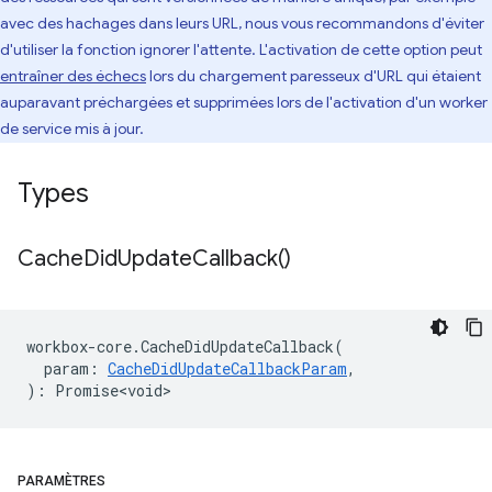
avec des hachages dans leurs URL, nous vous recommandons d'éviter
d'utiliser la fonction ignorer l'attente. L'activation de cette option peut
entraîner des échecs
lors du chargement paresseux d'URL qui étaient
auparavant préchargées et supprimées lors de l'activation d'un worker
de service mis à jour.
Types
Cache
Did
Update
Callback(
)
workbox
-
core
.
CacheDidUpdateCallback
(
param
:
CacheDidUpdateCallbackParam
,
)
:
Promise<void>
PARAMÈTRES