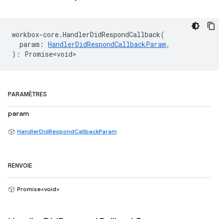
workbox
-
core
.
HandlerDidRespondCallback
(
param
:
HandlerDidRespondCallbackParam
,
)
:
Promise<void>
PARAMÈTRES
param
HandlerDidRespondCallbackParam
RENVOIE
Promise<void>