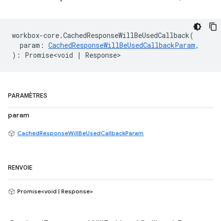
workbox
-
core
.
CachedResponseWillBeUsedCallback
(
param
:
CachedResponseWillBeUsedCallbackParam
,
)
:
Promise<void
|
Response
>
PARAMÈTRES
param
CachedResponseWillBeUsedCallbackParam
RENVOIE
Promise<void | Response>