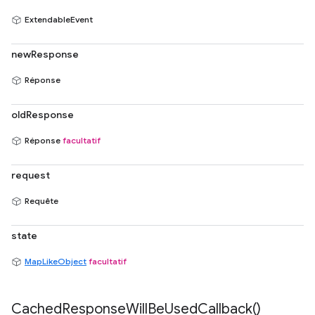
ExtendableEvent
newResponse
Réponse
oldResponse
Réponse
facultatif
request
Requête
state
MapLikeObject
facultatif
Cached
Response
Will
Be
Used
Callback(
)