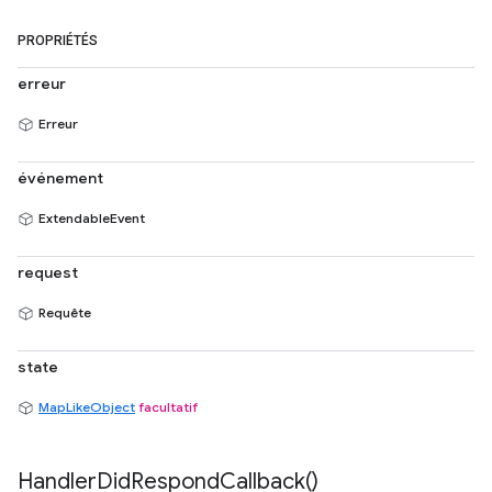
PROPRIÉTÉS
erreur
Erreur
événement
ExtendableEvent
request
Requête
state
MapLikeObject
facultatif
Handler
Did
Respond
Callback(
)