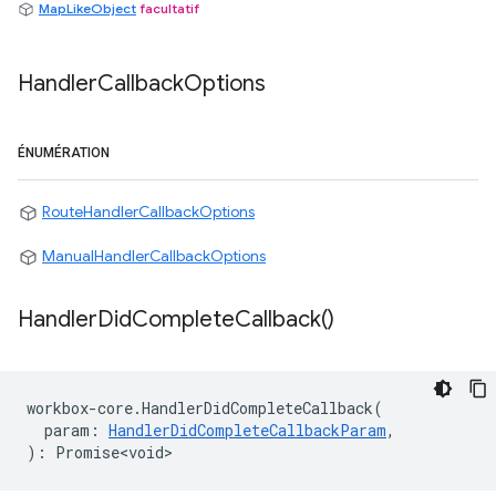
MapLikeObject
facultatif
Handler
Callback
Options
ÉNUMÉRATION
RouteHandlerCallbackOptions
ManualHandlerCallbackOptions
Handler
Did
Complete
Callback(
)
workbox
-
core
.
HandlerDidCompleteCallback
(
param
:
HandlerDidCompleteCallbackParam
,
)
:
Promise<void>