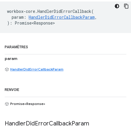
workbox
-
core
.
HandlerDidErrorCallback
(
param
:
HandlerDidErrorCallbackParam
,
)
:
Promise<Response>
PARAMÈTRES
param
HandlerDidErrorCallbackParam
RENVOIE
Promise<Response>
Handler
Did
Error
Callback
Param