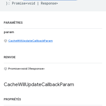
)
:
Promise<void
|
Response
>
PARAMÈTRES
param
CacheWillUpdateCallbackParam
RENVOIE
Promise<void | Response>
Cache
Will
Update
Callback
Param
PROPRIÉTÉS