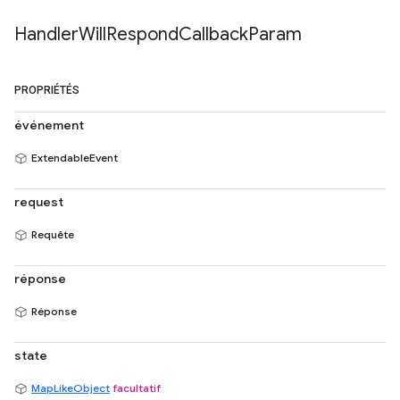
Handler
Will
Respond
Callback
Param
PROPRIÉTÉS
événement
ExtendableEvent
request
Requête
réponse
Réponse
state
MapLikeObject
facultatif