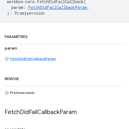
workbox
-
core
.
FetchDidFailCallback
(
param
:
FetchDidFailCallbackParam
,
)
:
Promise<void>
PARAMÈTRES
param
FetchDidFailCallbackParam
RENVOIE
Promise<void>
Fetch
Did
Fail
Callback
Param