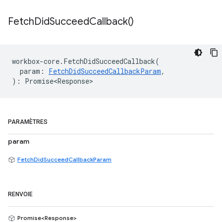
Fetch
Did
Succeed
Callback(
)
workbox
-
core
.
FetchDidSucceedCallback
(
param
:
FetchDidSucceedCallbackParam
,
)
:
Promise<Response>
PARAMÈTRES
param
FetchDidSucceedCallbackParam
RENVOIE
Promise<Response>