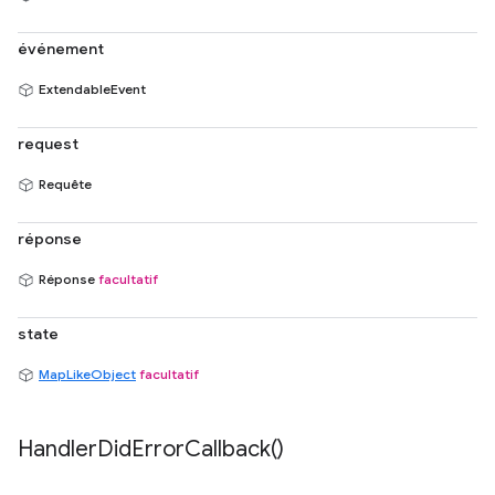
événement
ExtendableEvent
request
Requête
réponse
Réponse
facultatif
state
MapLikeObject
facultatif
Handler
Did
Error
Callback(
)