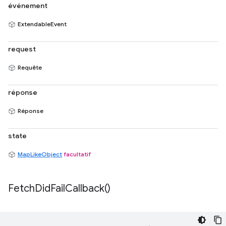
événement
ExtendableEvent
request
Requête
réponse
Réponse
state
MapLikeObject
facultatif
Fetch
Did
Fail
Callback(
)