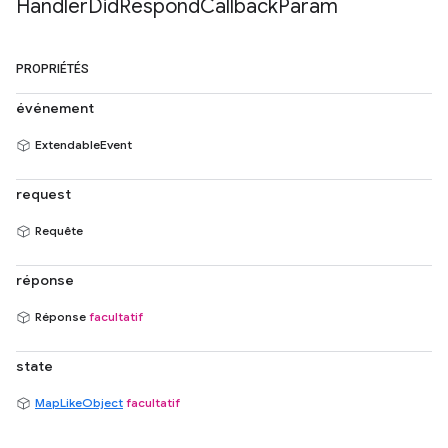
Handler
Did
Respond
Callback
Param
PROPRIÉTÉS
événement
ExtendableEvent
request
Requête
réponse
Réponse
facultatif
state
MapLikeObject
facultatif