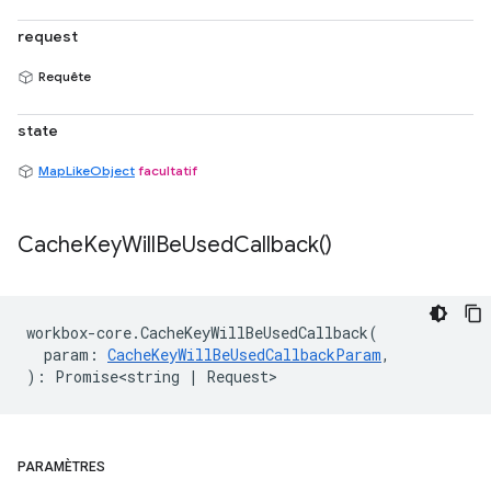
request
Requête
state
MapLikeObject
facultatif
Cache
Key
Will
Be
Used
Callback(
)
workbox
-
core
.
CacheKeyWillBeUsedCallback
(
param
:
CacheKeyWillBeUsedCallbackParam
,
)
:
Promise<string
|
Request
>
PARAMÈTRES