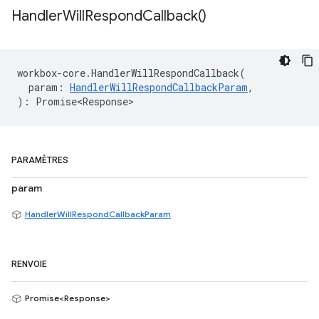
Handler
Will
Respond
Callback(
)
workbox
-
core
.
HandlerWillRespondCallback
(
param
:
HandlerWillRespondCallbackParam
,
)
:
Promise<Response>
PARAMÈTRES
param
HandlerWillRespondCallbackParam
RENVOIE
Promise<Response>