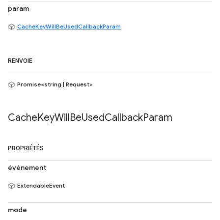
param
CacheKeyWillBeUsedCallbackParam
RENVOIE
Promise<string | Request>
Cache
Key
Will
Be
Used
Callback
Param
PROPRIÉTÉS
événement
ExtendableEvent
mode