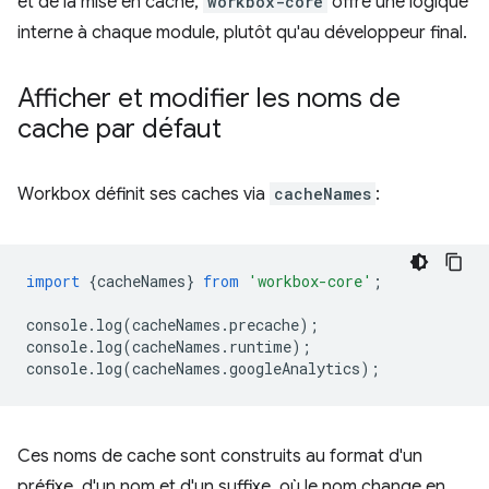
et de la mise en cache,
workbox-core
offre une logique
interne à chaque module, plutôt qu'au développeur final.
Afficher et modifier les noms de
cache par défaut
Workbox définit ses caches via
cacheNames
:
import
{
cacheNames
}
from
'workbox-core'
;
console
.
log
(
cacheNames
.
precache
);
console
.
log
(
cacheNames
.
runtime
);
console
.
log
(
cacheNames
.
googleAnalytics
);
Ces noms de cache sont construits au format d'un
préfixe, d'un nom et d'un suffixe, où le nom change en