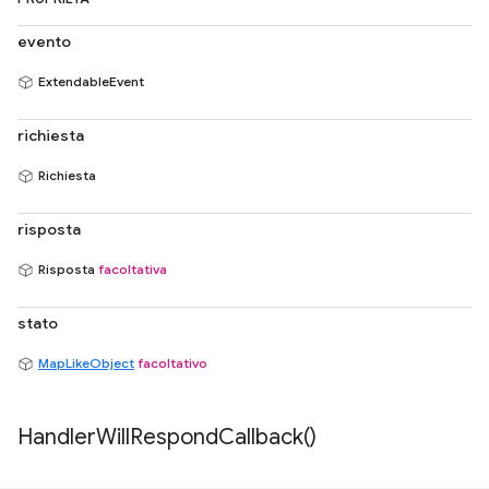
evento
ExtendableEvent
richiesta
Richiesta
risposta
Risposta
facoltativa
stato
MapLikeObject
facoltativo
Handler
Will
Respond
Callback(
)