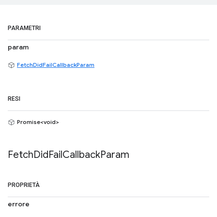
PARAMETRI
param
FetchDidFailCallbackParam
RESI
Promise<void>
Fetch
Did
Fail
Callback
Param
PROPRIETÀ
errore