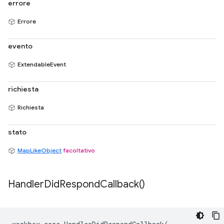
errore
Errore
evento
ExtendableEvent
richiesta
Richiesta
stato
MapLikeObject
facoltativo
Handler
Did
Respond
Callback(
)