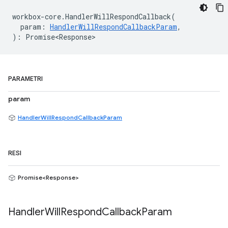
workbox
-
core
.
HandlerWillRespondCallback
(
param
:
HandlerWillRespondCallbackParam
,
)
:
Promise<Response>
PARAMETRI
param
HandlerWillRespondCallbackParam
RESI
Promise<Response>
Handler
Will
Respond
Callback
Param