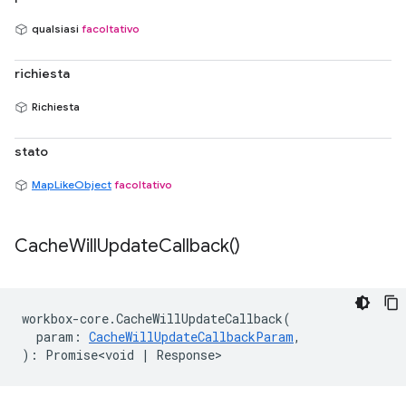
qualsiasi
facoltativo
richiesta
Richiesta
stato
MapLikeObject
facoltativo
Cache
Will
Update
Callback(
)
workbox
-
core
.
CacheWillUpdateCallback
(
param
:
CacheWillUpdateCallbackParam
,
)
:
Promise<void
|
Response
>