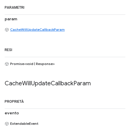
PARAMETRI
param
CacheWillUpdateCallbackParam
RESI
Promise<void | Response>
Cache
Will
Update
Callback
Param
PROPRIETÀ
evento
ExtendableEvent