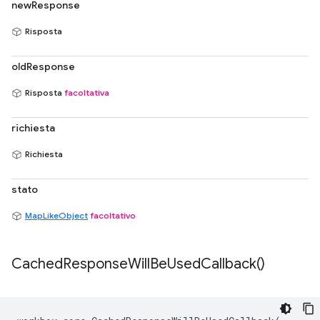
newResponse
Risposta
oldResponse
Risposta
facoltativa
richiesta
Richiesta
stato
MapLikeObject
facoltativo
Cached
Response
Will
Be
Used
Callback(
)