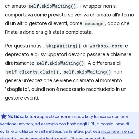
chiamato
self.skipWaiting()
, il wrapper non si
comportava come previsto se veniva chiamato all'interno
di un altro gestore di eventi, come
message
, dopo che
l'installazione era già stata completata.
Per questi motivi,
skipWaiting()
di
workbox-core
è
deprecato e gli sviluppatori devono passare a chiamare
direttamente
self.skipWaiting()
. A differenza di
self.clients.claim()
,
self.skipWaiting()
non
genera un'eccezione se viene chiamato al momento
"sbagliato", quindi non è necessario racchiuderlo in un
gestore eventi.
Nota:
se la tua app web carica in modo lazy le risorse con una
versione univoca, ad esempio con hash negli URL, ti consigliamo di
evitare di utilizzare salta attesa. Se la attivi, potresti
incorrere in errori
durante il caricamento lento degli URL che erano stati