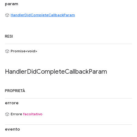
param
HandlerDidCompleteCallbackParam
RESI
Promise<void>
Handler
Did
Complete
Callback
Param
PROPRIETÀ
errore
Errore
facoltativo
evento