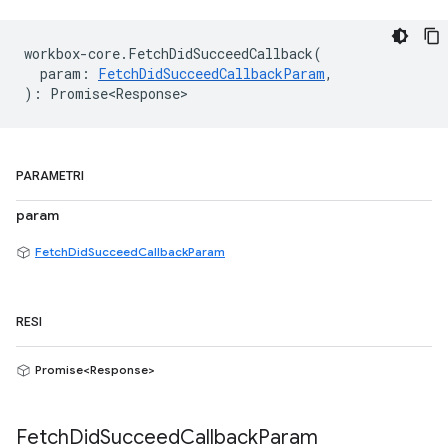
workbox
-
core
.
FetchDidSucceedCallback
(
param
:
FetchDidSucceedCallbackParam
,
)
:
Promise<Response>
PARAMETRI
param
FetchDidSucceedCallbackParam
RESI
Promise<Response>
Fetch
Did
Succeed
Callback
Param