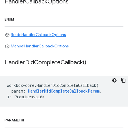
Handler
Callback
Options
ENUM
RouteHandlerCallbackOptions
ManualHandlerCallbackOptions
Handler
Did
Complete
Callback(
)
workbox
-
core
.
HandlerDidCompleteCallback
(
param
:
HandlerDidCompleteCallbackParam
,
)
:
Promise<void>
PARAMETRI