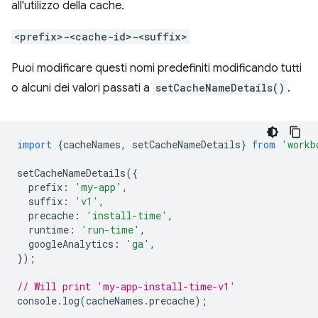
all'utilizzo della cache.
<prefix>-<cache-id>-<suffix>
Puoi modificare questi nomi predefiniti modificando tutti
o alcuni dei valori passati a
setCacheNameDetails()
.
import
{
cacheNames
,
setCacheNameDetails
}
from
'workb
setCacheNameDetails
({
prefix
:
'my-app'
,
suffix
:
'v1'
,
precache
:
'install-time'
,
runtime
:
'run-time'
,
googleAnalytics
:
'ga'
,
});
// Will print 'my-app-install-time-v1'
console
.
log
(
cacheNames
.
precache
);