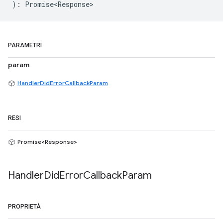
)
:
Promise<Response>
PARAMETRI
param
HandlerDidErrorCallbackParam
RESI
Promise<Response>
Handler
Did
Error
Callback
Param
PROPRIETÀ