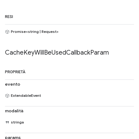
RESI
Promise<string | Request>
Cache
Key
Will
Be
Used
Callback
Param
PROPRIETÀ
evento
ExtendableEvent
modalità
stringa
params