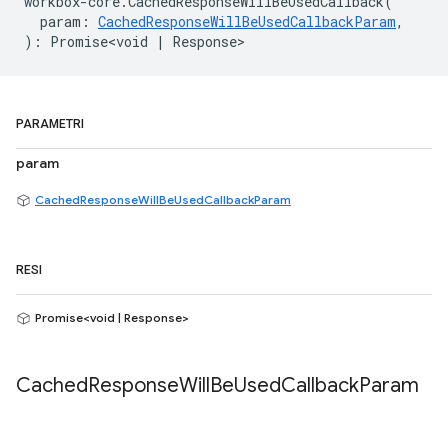
workbox
-
core
.
CachedResponseWillBeUsedCallback
(
param
:
CachedResponseWillBeUsedCallbackParam
,
)
:
Promise<void
|
Response
>
PARAMETRI
param
CachedResponseWillBeUsedCallbackParam
RESI
Promise<void | Response>
Cached
Response
Will
Be
Used
Callback
Param