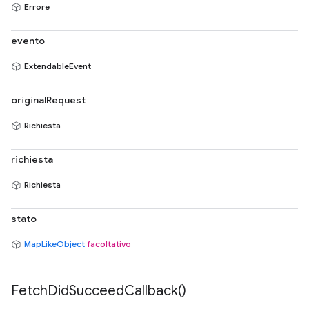
Errore
evento
ExtendableEvent
originalRequest
Richiesta
richiesta
Richiesta
stato
MapLikeObject
facoltativo
Fetch
Did
Succeed
Callback(
)