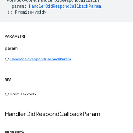
workbox
-
core
.
HandlerDidRespondCallback
(
param
:
HandlerDidRespondCallbackParam
,
)
:
Promise<void>
PARAMETRI
param
HandlerDidRespondCallbackParam
RESI
Promise<void>
Handler
Did
Respond
Callback
Param
PROPRIETÀ