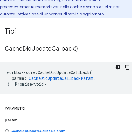
precedentemente memorizzati nella cache e sono stati eliminati
durante l'attivazione di un worker di servizio aggiornato.
Tipi
Cache
Did
Update
Callback(
)
workbox
-
core
.
CacheDidUpdateCallback
(
param
:
CacheDidUpdateCallbackParam
,
)
:
Promise<void>
PARAMETRI
param
CacheDidUpdateCallbackParam