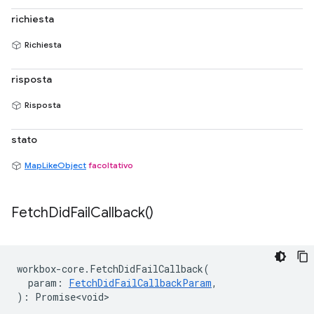
richiesta
Richiesta
risposta
Risposta
stato
MapLikeObject
facoltativo
Fetch
Did
Fail
Callback(
)
workbox
-
core
.
FetchDidFailCallback
(
param
:
FetchDidFailCallbackParam
,
)
:
Promise<void>