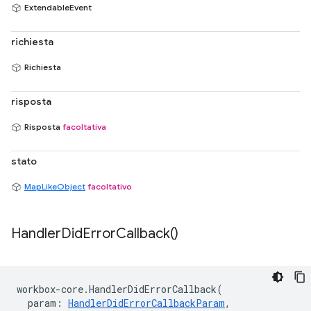
ExtendableEvent
richiesta
Richiesta
risposta
Risposta
facoltativa
stato
MapLikeObject
facoltativo
Handler
Did
Error
Callback(
)
workbox
-
core
.
HandlerDidErrorCallback
(
param
:
HandlerDidErrorCallbackParam
,