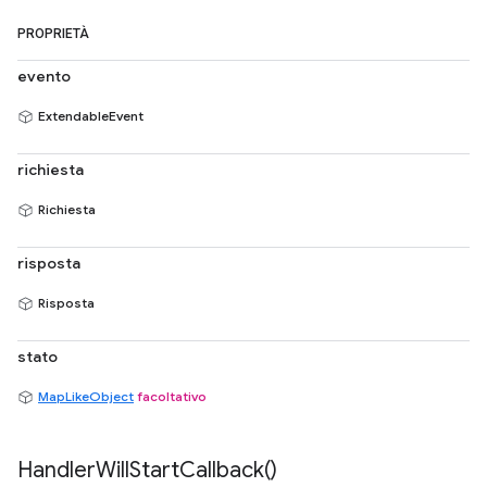
PROPRIETÀ
evento
ExtendableEvent
richiesta
Richiesta
risposta
Risposta
stato
MapLikeObject
facoltativo
Handler
Will
Start
Callback(
)