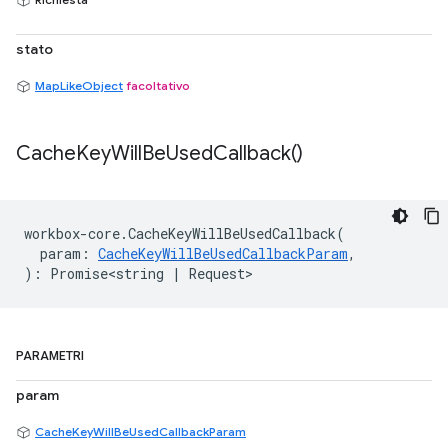
stato
MapLikeObject
facoltativo
Cache
Key
Will
Be
Used
Callback(
)
workbox
-
core
.
CacheKeyWillBeUsedCallback
(
param
:
CacheKeyWillBeUsedCallbackParam
,
)
:
Promise<string
|
Request
>
PARAMETRI
param
CacheKeyWillBeUsedCallbackParam