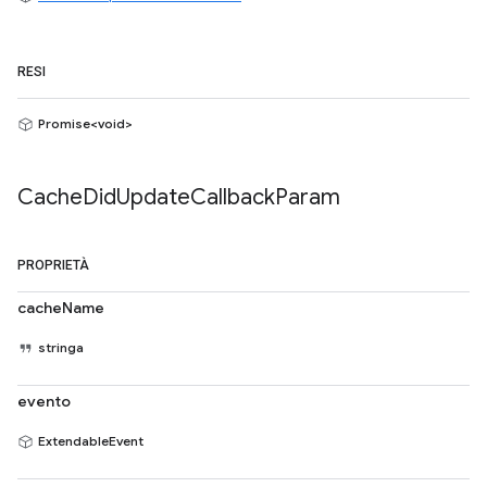
RESI
Promise<void>
Cache
Did
Update
Callback
Param
PROPRIETÀ
cacheName
stringa
evento
ExtendableEvent