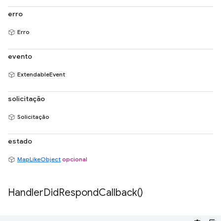
erro
Erro
evento
ExtendableEvent
solicitação
Solicitação
estado
MapLikeObject
opcional
Handler
Did
Respond
Callback(
)