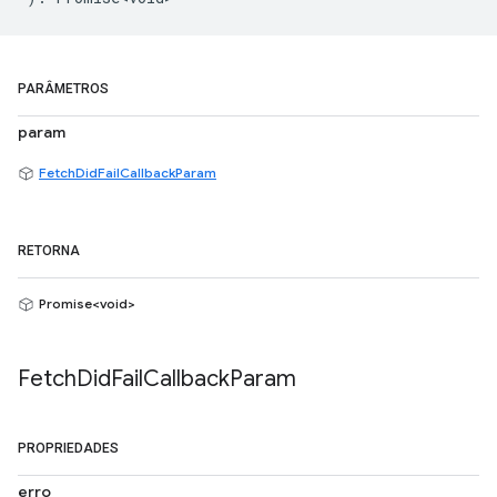
PARÂMETROS
param
FetchDidFailCallbackParam
RETORNA
Promise<void>
Fetch
Did
Fail
Callback
Param
PROPRIEDADES
erro