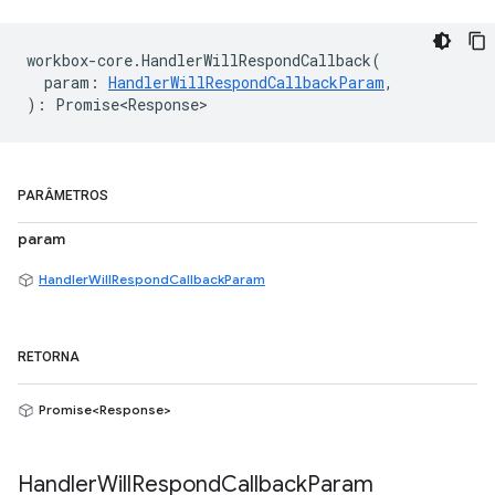
workbox
-
core
.
HandlerWillRespondCallback
(
param
:
HandlerWillRespondCallbackParam
,
)
:
Promise<Response>
PARÂMETROS
param
HandlerWillRespondCallbackParam
RETORNA
Promise<Response>
Handler
Will
Respond
Callback
Param