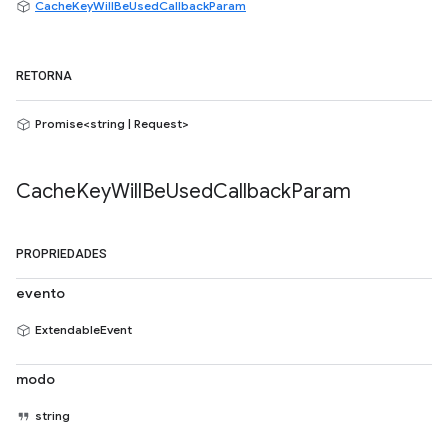
CacheKeyWillBeUsedCallbackParam
RETORNA
Promise<string | Request>
Cache
Key
Will
Be
Used
Callback
Param
PROPRIEDADES
evento
ExtendableEvent
modo
string