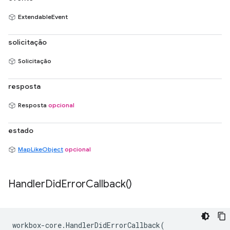
ExtendableEvent
solicitação
Solicitação
resposta
Resposta
opcional
estado
MapLikeObject
opcional
Handler
Did
Error
Callback(
)
workbox
-
core
.
HandlerDidErrorCallback
(