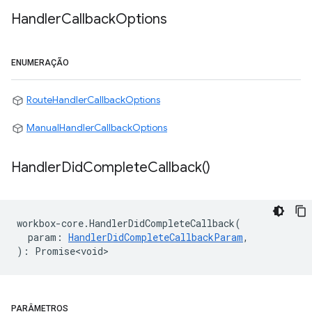
Handler
Callback
Options
ENUMERAÇÃO
RouteHandlerCallbackOptions
ManualHandlerCallbackOptions
Handler
Did
Complete
Callback(
)
workbox
-
core
.
HandlerDidCompleteCallback
(
param
:
HandlerDidCompleteCallbackParam
,
)
:
Promise<void>
PARÂMETROS