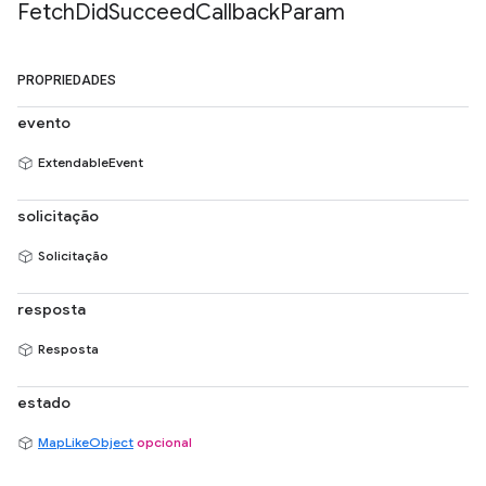
Fetch
Did
Succeed
Callback
Param
PROPRIEDADES
evento
ExtendableEvent
solicitação
Solicitação
resposta
Resposta
estado
MapLikeObject
opcional