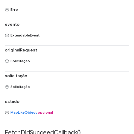
Erro
evento
ExtendableEvent
originalRequest
Solicitação
solicitação
Solicitação
estado
MapLikeObject
opcional
Fetch
Did
Succeed
Callback(
)