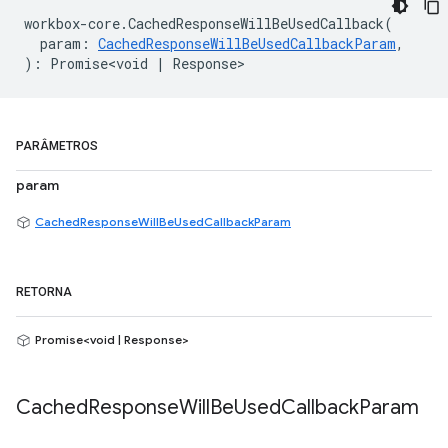
workbox
-
core
.
CachedResponseWillBeUsedCallback
(
param
:
CachedResponseWillBeUsedCallbackParam
,
)
:
Promise<void
|
Response
>
PARÂMETROS
param
CachedResponseWillBeUsedCallbackParam
RETORNA
Promise<void | Response>
Cached
Response
Will
Be
Used
Callback
Param