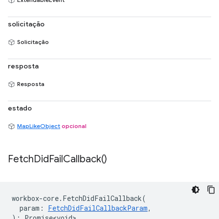
solicitação
Solicitação
resposta
Resposta
estado
MapLikeObject
opcional
Fetch
Did
Fail
Callback(
)
workbox
-
core
.
FetchDidFailCallback
(
param
:
FetchDidFailCallbackParam
,
)
:
Promise<void>