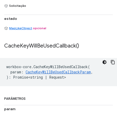
Solicitação
estado
MapLikeObject
opcional
Cache
Key
Will
Be
Used
Callback(
)
workbox
-
core
.
CacheKeyWillBeUsedCallback
(
param
:
CacheKeyWillBeUsedCallbackParam
,
)
:
Promise<string
|
Request
>
PARÂMETROS
param