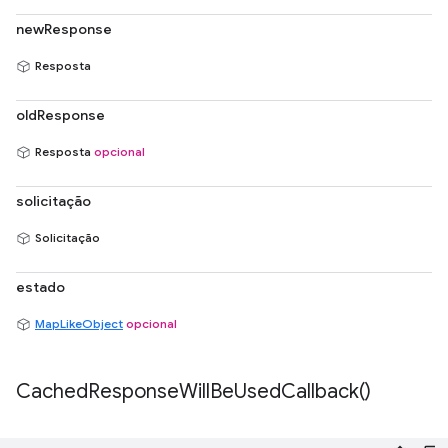
newResponse
Resposta
oldResponse
Resposta
opcional
solicitação
Solicitação
estado
MapLikeObject
opcional
Cached
Response
Will
Be
Used
Callback(
)