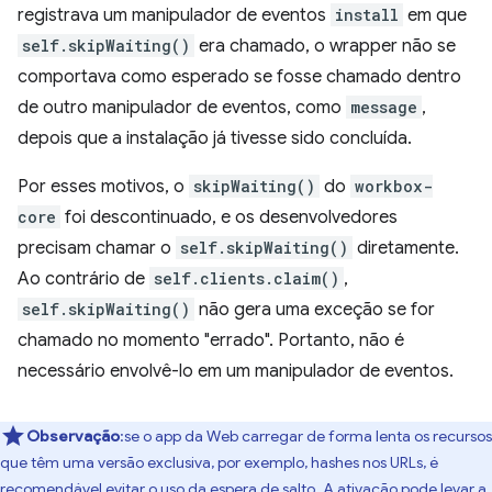
registrava um manipulador de eventos
install
em que
self.skipWaiting()
era chamado, o wrapper não se
comportava como esperado se fosse chamado dentro
de outro manipulador de eventos, como
message
,
depois que a instalação já tivesse sido concluída.
Por esses motivos, o
skipWaiting()
do
workbox-
core
foi descontinuado, e os desenvolvedores
precisam chamar o
self.skipWaiting()
diretamente.
Ao contrário de
self.clients.claim()
,
self.skipWaiting()
não gera uma exceção se for
chamado no momento "errado". Portanto, não é
necessário envolvê-lo em um manipulador de eventos.
Observação
:se o app da Web carregar de forma lenta os recursos
que têm uma versão exclusiva, por exemplo, hashes nos URLs, é
recomendável evitar o uso da espera de salto. A ativação pode
levar a