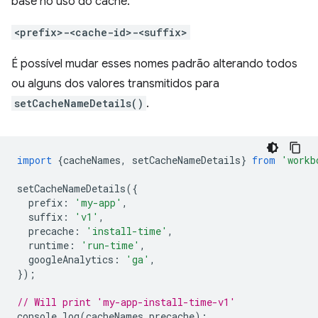
base no uso do cache.
<prefix>-<cache-id>-<suffix>
É possível mudar esses nomes padrão alterando todos
ou alguns dos valores transmitidos para
setCacheNameDetails()
.
import
{
cacheNames
,
setCacheNameDetails
}
from
'workb
setCacheNameDetails
({
prefix
:
'my-app'
,
suffix
:
'v1'
,
precache
:
'install-time'
,
runtime
:
'run-time'
,
googleAnalytics
:
'ga'
,
});
// Will print 'my-app-install-time-v1'
console
.
log
(
cacheNames
.
precache
);