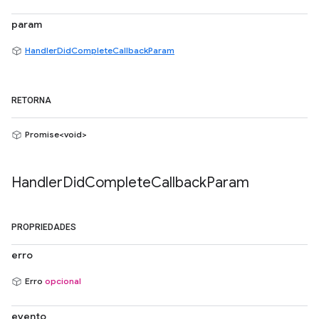
param
HandlerDidCompleteCallbackParam
RETORNA
Promise<void>
Handler
Did
Complete
Callback
Param
PROPRIEDADES
erro
Erro
opcional
evento