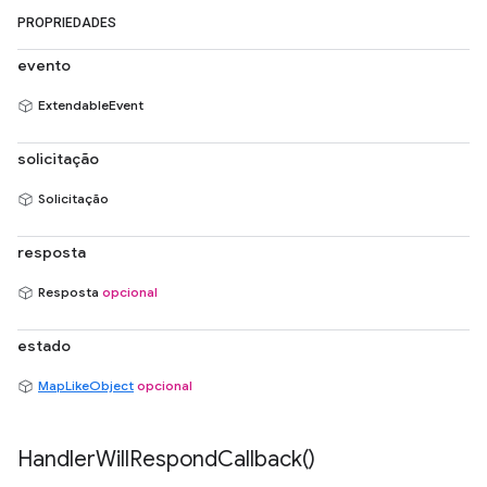
PROPRIEDADES
evento
ExtendableEvent
solicitação
Solicitação
resposta
Resposta
opcional
estado
MapLikeObject
opcional
Handler
Will
Respond
Callback(
)