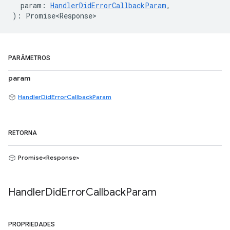
param
:
HandlerDidErrorCallbackParam
,
)
:
Promise<Response>
PARÂMETROS
param
HandlerDidErrorCallbackParam
RETORNA
Promise<Response>
Handler
Did
Error
Callback
Param
PROPRIEDADES