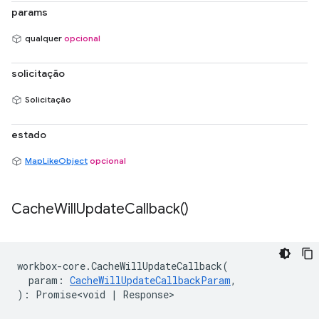
params
qualquer
opcional
solicitação
Solicitação
estado
MapLikeObject
opcional
Cache
Will
Update
Callback(
)
workbox
-
core
.
CacheWillUpdateCallback
(
param
:
CacheWillUpdateCallbackParam
,
)
:
Promise<void
|
Response
>