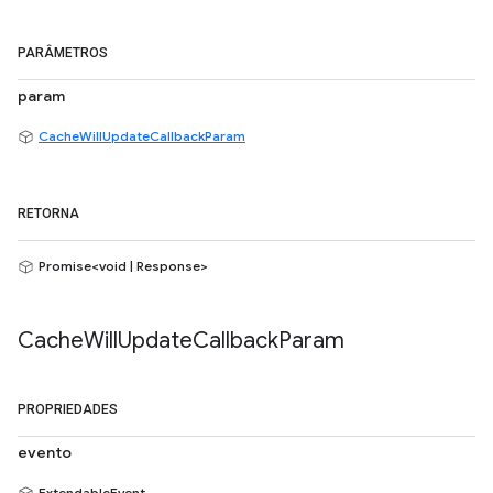
PARÂMETROS
param
CacheWillUpdateCallbackParam
RETORNA
Promise<void | Response>
Cache
Will
Update
Callback
Param
PROPRIEDADES
evento
ExtendableEvent