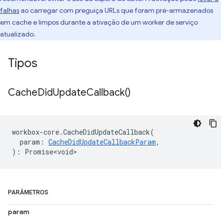
falhas
ao carregar com preguiça URLs que foram pré-armazenados
em cache e limpos durante a ativação de um worker de serviço
atualizado.
Tipos
Cache
Did
Update
Callback(
)
workbox
-
core
.
CacheDidUpdateCallback
(
param
:
CacheDidUpdateCallbackParam
,
)
:
Promise<void>
PARÂMETROS
param