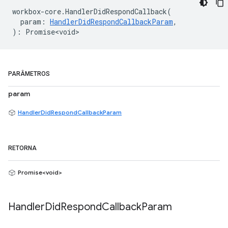
workbox
-
core
.
HandlerDidRespondCallback
(
param
:
HandlerDidRespondCallbackParam
,
)
:
Promise<void>
PARÂMETROS
param
HandlerDidRespondCallbackParam
RETORNA
Promise<void>
Handler
Did
Respond
Callback
Param