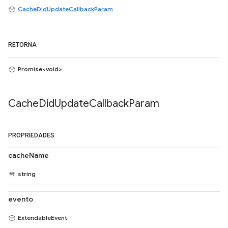
CacheDidUpdateCallbackParam
RETORNA
Promise<void>
Cache
Did
Update
Callback
Param
PROPRIEDADES
cacheName
string
evento
ExtendableEvent