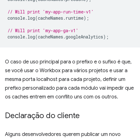
// Will print 'my-app-run-time-v1'
console
.
log
(
cacheNames
.
runtime
);
// Will print 'my-app-ga-v1'
console
.
log
(
cacheNames
.
googleAnalytics
);
O caso de uso principal para o prefixo e o sufixo é que,
se você usar o Workbox para vários projetos e usar a
mesma porta localhost para cada projeto, definir um
prefixo personalizado para cada módulo vai impedir que
os caches entrem em conflito uns com os outros.
Declaração do cliente
Alguns desenvolvedores querem publicar um novo