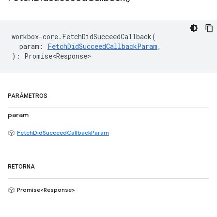
workbox
-
core
.
FetchDidSucceedCallback
(
param
:
FetchDidSucceedCallbackParam
,
)
:
Promise<Response>
PARÂMETROS
param
FetchDidSucceedCallbackParam
RETORNA
Promise<Response>