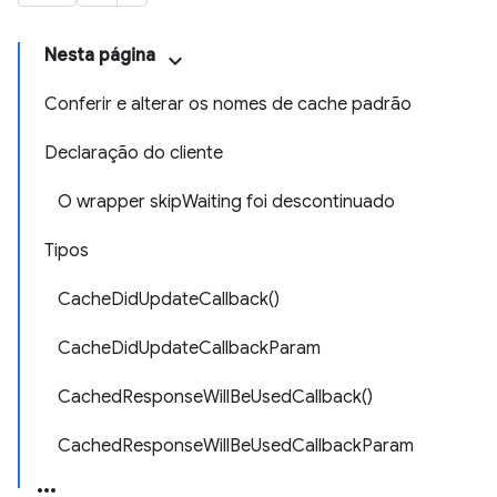
Nesta página
Conferir e alterar os nomes de cache padrão
Declaração do cliente
O wrapper skipWaiting foi descontinuado
Tipos
CacheDidUpdateCallback()
CacheDidUpdateCallbackParam
CachedResponseWillBeUsedCallback()
CachedResponseWillBeUsedCallbackParam