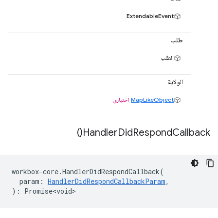
ExtendableEvent
طلب
الطلب
الولاية
MapLikeObject
اختياري
)
Handler
Did
Respond
Callback(
workbox
-
core
.
HandlerDidRespondCallback
(
param
:
HandlerDidRespondCallbackParam
,
)
:
Promise<void>