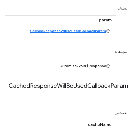
المعلمات
param
CachedResponseWillBeUsedCallbackParam
المرتجعات
Promise<void | Response>
Cached
Response
Will
Be
Used
Callback
Param
الخصائص
cacheName