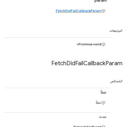
param
FetchDidFailCallbackParam
المرتجعات
Promise<void>
Fetch
Did
Fail
Callback
Param
الخصائص
خطأ
خطأ
حدث
ExtendableEvent