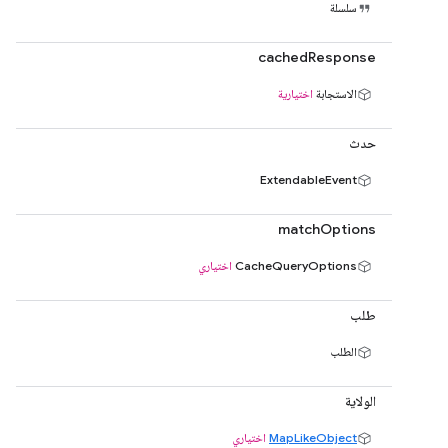
سلسلة
cachedResponse
الاستجابة
اختيارية
حدث
ExtendableEvent
matchOptions
CacheQueryOptions
اختياري
طلب
الطلب
الولاية
MapLikeObject
اختياري