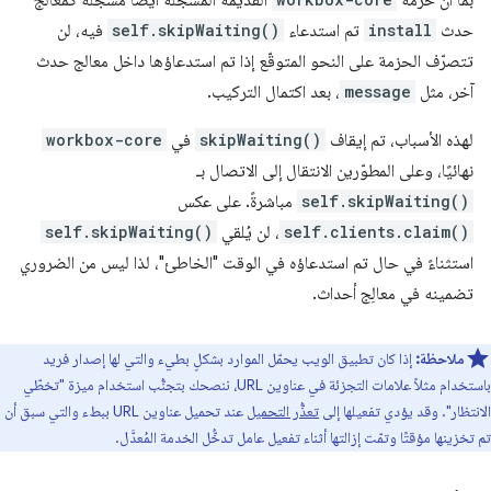
بما أنّ حزمة
القديمة المسجّلة أيضًا مسجّلة كمعالج
حدث
install
تم استدعاء
self.skipWaiting()
فيه، لن
تتصرّف الحزمة على النحو المتوقّع إذا تم استدعاؤها داخل معالج حدث
آخر، مثل
message
، بعد اكتمال التركيب.
لهذه الأسباب، تم إيقاف
skipWaiting()
في
workbox-core
نهائيًا، وعلى المطوّرين الانتقال إلى الاتصال بـ
self.skipWaiting()
مباشرةً. على عكس
self.clients.claim()
، لن يُلقي
self.skipWaiting()
استثناءً في حال تم استدعاؤه في الوقت "الخاطئ"، لذا ليس من الضروري
تضمينه في معالِج أحداث.
ملاحظة:
إذا كان تطبيق الويب يحمّل الموارد بشكلٍ بطيء والتي لها إصدار فريد
باستخدام مثلاً علامات التجزئة في عناوين URL، ننصحك بتجنُّب استخدام ميزة "تخطّي
الانتظار". وقد يؤدي تفعيلها إلى
تعذُّر التحميل
عند تحميل عناوين URL ببطء والتي سبق أن
تم تخزينها مؤقتًا وتمّت إزالتها أثناء تفعيل عامل تدخُّل الخدمة المُعدَّل.