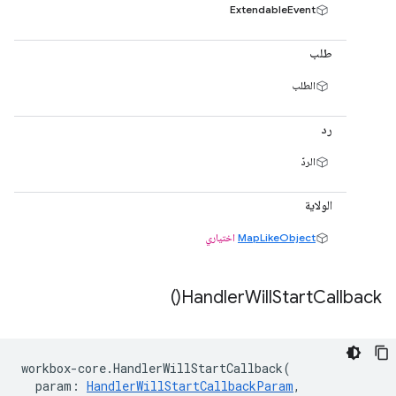
ExtendableEvent
طلب
الطلب
رد
الردّ
الولاية
MapLikeObject
اختياري
)
Handler
Will
Start
Callback(
workbox
-
core
.
HandlerWillStartCallback
(
param
:
HandlerWillStartCallbackParam
,