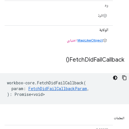
رد
الردّ
الولاية
MapLikeObject
اختياري
)
Fetch
Did
Fail
Callback(
workbox
-
core
.
FetchDidFailCallback
(
param
:
FetchDidFailCallbackParam
,
)
:
Promise<void>
المعلمات