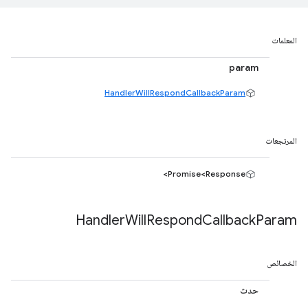
المعلمات
param
HandlerWillRespondCallbackParam
المرتجعات
Promise<Response>
Handler
Will
Respond
Callback
Param
الخصائص
حدث