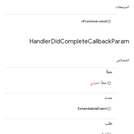
المرتجعات
Promise<void>
Handler
Did
Complete
Callback
Param
الخصائص
خطأ
خطأ
اختياري
حدث
ExtendableEvent
طلب