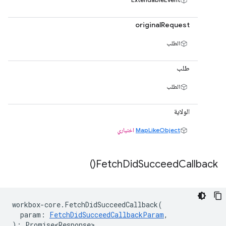
originalRequest
الطلب
طلب
الطلب
الولاية
MapLikeObject
اختياري
)
Fetch
Did
Succeed
Callback(
workbox
-
core
.
FetchDidSucceedCallback
(
param
:
FetchDidSucceedCallbackParam
,
)
:
Promise<Response>