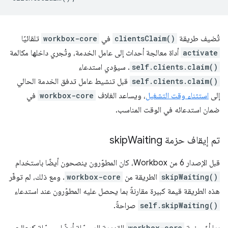
تُضيف طريقة
clientsClaim()
في
workbox-core
تلقائيًا
activate
أداة معالجة أحداث إلى عامل الخدمة، وتُجري داخلها مكالمة
self.clients.claim()
. سيؤدي استدعاء
self.clients.claim()
قبل تنشيط عامل تدفق الخدمة الحالي
إلى
استثناء وقت التشغيل
، ويساعد الغلاف
workbox-core
في
ضمان استدعائه في الوقت المناسب.
تم إيقاف حزمة skip
Waiting
قبل الإصدار 6 من Workbox، كان المطوّرون ينصحون أيضًا باستخدام
skipWaiting()
الطريقة من
workbox-core
. ومع ذلك، لم توفّر
هذه الطريقة قيمة كبيرة مقارنةً بما يحصل عليه المطوّرون عند استدعاء
self.skipWaiting()
صراحةً.
workbox-core