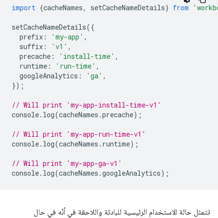
import
{
cacheNames
,
setCacheNameDetails
}
from
'workb
setCacheNameDetails
({
prefix
:
'my-app'
,
suffix
:
'v1'
,
precache
:
'install-time'
,
runtime
:
'run-time'
,
googleAnalytics
:
'ga'
,
});
// Will print 'my-app-install-time-v1'
console
.
log
(
cacheNames
.
precache
);
// Will print 'my-app-run-time-v1'
console
.
log
(
cacheNames
.
runtime
);
// Will print 'my-app-ga-v1'
console
.
log
(
cacheNames
.
googleAnalytics
);
تتمثل حالة الاستخدام الرئيسية للبادئة واللاحقة في أنّه في حال