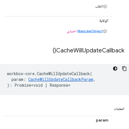
الطلب
الولاية
MapLikeObject
اختياري
)
Cache
Will
Update
Callback(
workbox
-
core
.
CacheWillUpdateCallback
(
param
:
CacheWillUpdateCallbackParam
,
)
:
Promise<void
|
Response
>
المعلمات
param