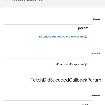
المعلمات
param
FetchDidSucceedCallbackParam
المرتجعات
Promise<Response>
Fetch
Did
Succeed
Callback
Param
الخصائص
حدث