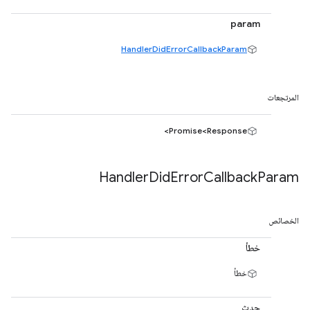
param
HandlerDidErrorCallbackParam
المرتجعات
Promise<Response>
Handler
Did
Error
Callback
Param
الخصائص
خطأ
خطأ
حدث