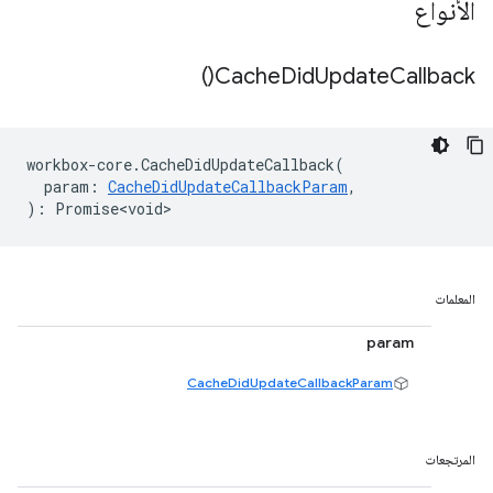
الأنواع
)
Cache
Did
Update
Callback(
workbox
-
core
.
CacheDidUpdateCallback
(
param
:
CacheDidUpdateCallbackParam
,
)
:
Promise<void>
المعلمات
param
CacheDidUpdateCallbackParam
المرتجعات