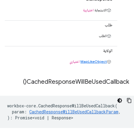
الاستجابة
اختيارية
طلب
الطلب
الولاية
MapLikeObject
اختياري
)
Cached
Response
Will
Be
Used
Callback(
workbox
-
core
.
CachedResponseWillBeUsedCallback
(
param
:
CachedResponseWillBeUsedCallbackParam
,
)
:
Promise<void
|
Response
>