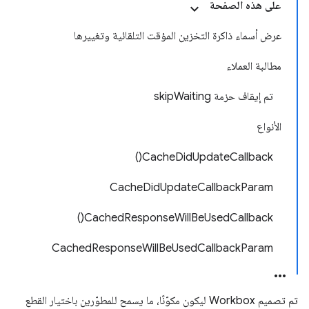
على هذه الصفحة
عرض أسماء ذاكرة التخزين المؤقت التلقائية وتغييرها
مطالبة العملاء
تم إيقاف حزمة skipWaiting
الأنواع
CacheDidUpdateCallback()
CacheDidUpdateCallbackParam
CachedResponseWillBeUsedCallback()
CachedResponseWillBeUsedCallbackParam
تم تصميم Workbox ليكون مكوّنًا، ما يسمح للمطوّرين باختيار القطع