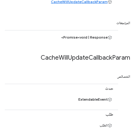
CacheWillUpdateCallbackParam
المرتجعات
Promise<void | Response>
Cache
Will
Update
Callback
Param
الخصائص
حدث
ExtendableEvent
طلب
الطلب