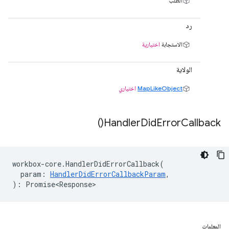
الطلب
رد
الاستجابة
اختيارية
الولاية
MapLikeObject
اختياري
)
Handler
Did
Error
Callback(
workbox
-
core
.
HandlerDidErrorCallback
(
param
:
HandlerDidErrorCallbackParam
,
)
:
Promise<Response>
المعلمات