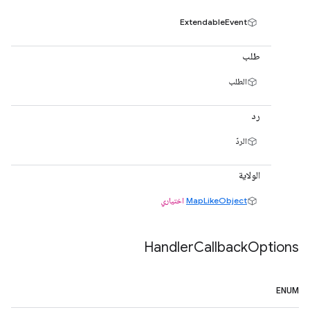
ExtendableEvent
طلب
الطلب
رد
الردّ
الولاية
MapLikeObject
اختياري
Handler
Callback
Options
ENUM