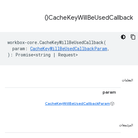
)
Cache
Key
Will
Be
Used
Callback(
workbox
-
core
.
CacheKeyWillBeUsedCallback
(
param
:
CacheKeyWillBeUsedCallbackParam
,
)
:
Promise<string
|
Request
>
المعلمات
param
CacheKeyWillBeUsedCallbackParam
المرتجعات