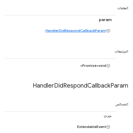
المعلمات
param
HandlerDidRespondCallbackParam
المرتجعات
Promise<void>
Handler
Did
Respond
Callback
Param
الخصائص
حدث
ExtendableEvent