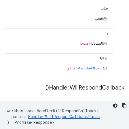
طلب
الطلب
رد
الاستجابة
اختيارية
الولاية
MapLikeObject
اختياري
)
Handler
Will
Respond
Callback(
workbox
-
core
.
HandlerWillRespondCallback
(
param
:
HandlerWillRespondCallbackParam
,
)
:
Promise<Response>