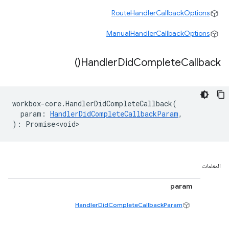
RouteHandlerCallbackOptions
ManualHandlerCallbackOptions
)
Handler
Did
Complete
Callback(
workbox
-
core
.
HandlerDidCompleteCallback
(
param
:
HandlerDidCompleteCallbackParam
,
)
:
Promise<void>
المعلمات
param
HandlerDidCompleteCallbackParam