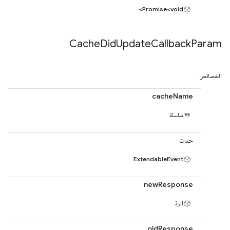
Promise<void>
Cache
Did
Update
Callback
Param
الخصائص
cacheName
سلسلة
حدث
ExtendableEvent
newResponse
الردّ
oldResponse