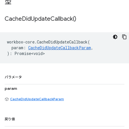
型
Cache
Did
Update
Callback(
)
workbox
-
core
.
CacheDidUpdateCallback
(
param
:
CacheDidUpdateCallbackParam
,
)
:
Promise<void>
パラメータ
param
CacheDidUpdateCallbackParam
戻り値