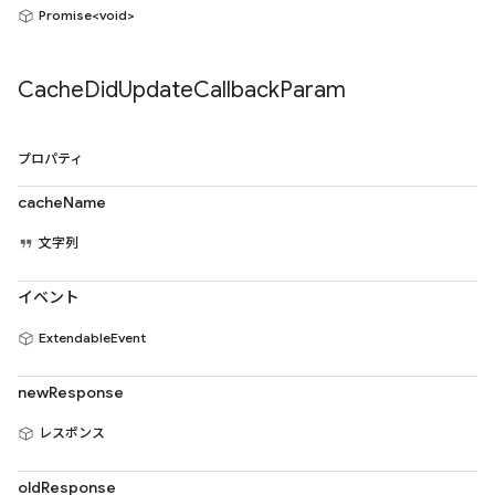
Promise<void>
Cache
Did
Update
Callback
Param
プロパティ
cacheName
文字列
イベント
ExtendableEvent
newResponse
レスポンス
oldResponse