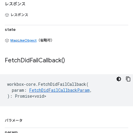
レスポンス
レスポンス
state
MapLikeObject
（省略可）
Fetch
Did
Fail
Callback(
)
workbox
-
core
.
FetchDidFailCallback
(
param
:
FetchDidFailCallbackParam
,
)
:
Promise<void>
パラメータ
param