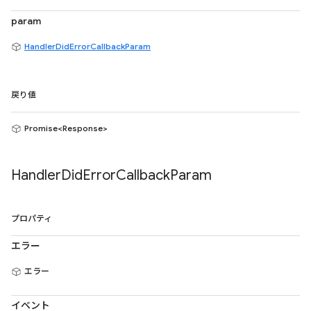
param
HandlerDidErrorCallbackParam
戻り値
Promise<Response>
Handler
Did
Error
Callback
Param
プロパティ
エラー
エラー
イベント