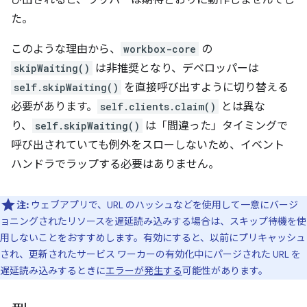
び出されると、ラッパーは期待どおりに動作しませんでし
た。
このような理由から、
workbox-core
の
skipWaiting()
は非推奨となり、デベロッパーは
self.skipWaiting()
を直接呼び出すように切り替える
必要があります。
self.clients.claim()
とは異な
り、
self.skipWaiting()
は「間違った」タイミングで
呼び出されていても例外をスローしないため、イベント
ハンドラでラップする必要はありません。
注:
ウェブアプリで、URL のハッシュなどを使用して一意にバージ
ョニングされたリソースを遅延読み込みする場合は、スキップ待機を使
用しないことをおすすめします。有効にすると、以前にプリキャッシュ
され、更新されたサービス ワーカーの有効化中にパージされた URL を
遅延読み込みするときに
エラーが発生する
可能性があります。