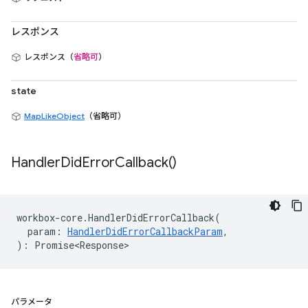
レスポンス
レスポンス（
省略可
）
state
MapLikeObject
（省略可）
Handler
Did
Error
Callback(
)
workbox
-
core
.
HandlerDidErrorCallback
(
param
:
HandlerDidErrorCallbackParam
,
)
:
Promise<Response>
パラメータ