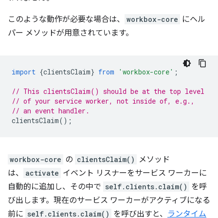
このような動作が必要な場合は、
workbox-core
にヘル
パー メソッドが用意されています。
import
{
clientsClaim
}
from
'workbox-core'
;
// This clientsClaim() should be at the top level
// of your service worker, not inside of, e.g.,
// an event handler.
clientsClaim
();
workbox-core
の
clientsClaim()
メソッド
は、
activate
イベント リスナーをサービス ワーカーに
自動的に追加し、その中で
self.clients.claim()
を呼
び出します。現在のサービス ワーカーがアクティブになる
前に
self.clients.claim()
を呼び出すと、
ランタイム