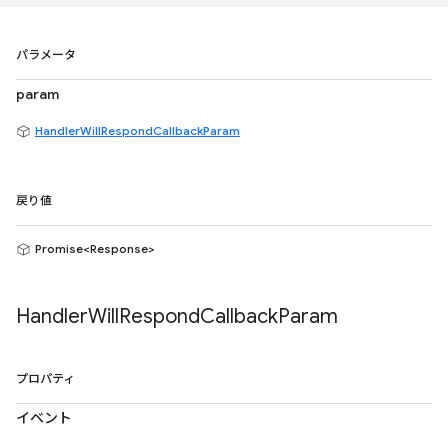
パラメータ
param
HandlerWillRespondCallbackParam
戻り値
Promise<Response>
Handler
Will
Respond
Callback
Param
プロパティ
イベント