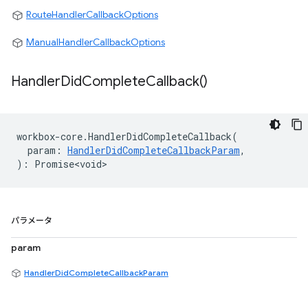
RouteHandlerCallbackOptions
ManualHandlerCallbackOptions
Handler
Did
Complete
Callback(
)
workbox
-
core
.
HandlerDidCompleteCallback
(
param
:
HandlerDidCompleteCallbackParam
,
)
:
Promise<void>
パラメータ
param
HandlerDidCompleteCallbackParam