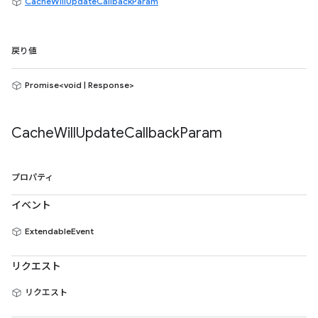
CacheWillUpdateCallbackParam
戻り値
Promise<void | Response>
Cache
Will
Update
Callback
Param
プロパティ
イベント
ExtendableEvent
リクエスト
リクエスト