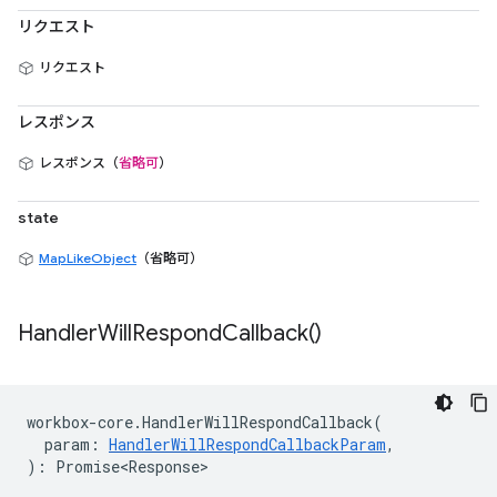
リクエスト
リクエスト
レスポンス
レスポンス（
省略可
）
state
MapLikeObject
（省略可）
Handler
Will
Respond
Callback(
)
workbox
-
core
.
HandlerWillRespondCallback
(
param
:
HandlerWillRespondCallbackParam
,
)
:
Promise<Response>