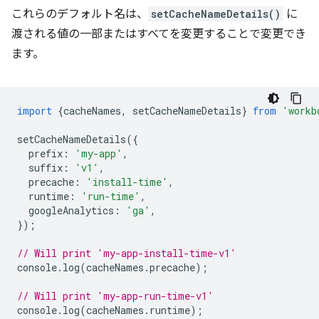
これらのデフォルト名は、
setCacheNameDetails()
に
渡される値の一部またはすべてを変更することで変更でき
ます。
import
{
cacheNames
,
setCacheNameDetails
}
from
'workb
setCacheNameDetails
({
prefix
:
'my-app'
,
suffix
:
'v1'
,
precache
:
'install-time'
,
runtime
:
'run-time'
,
googleAnalytics
:
'ga'
,
});
// Will print 'my-app-install-time-v1'
console
.
log
(
cacheNames
.
precache
);
// Will print 'my-app-run-time-v1'
console
.
log
(
cacheNames
.
runtime
);