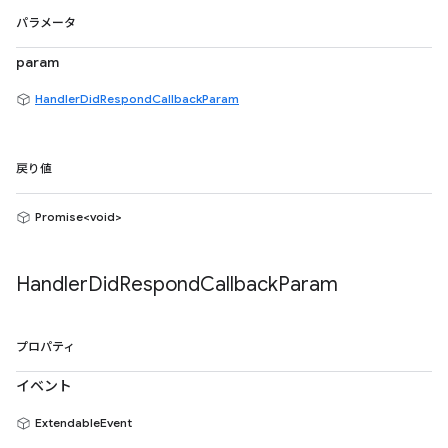
パラメータ
param
HandlerDidRespondCallbackParam
戻り値
Promise<void>
Handler
Did
Respond
Callback
Param
プロパティ
イベント
ExtendableEvent