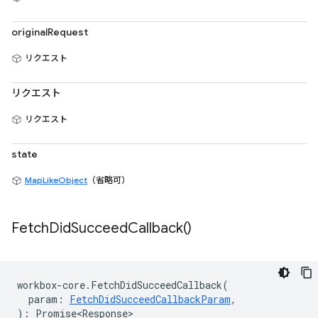
originalRequest
リクエスト
リクエスト
リクエスト
state
MapLikeObject
（省略可）
Fetch
Did
Succeed
Callback(
)
workbox
-
core
.
FetchDidSucceedCallback
(
param
:
FetchDidSucceedCallbackParam
,
)
:
Promise<Response>