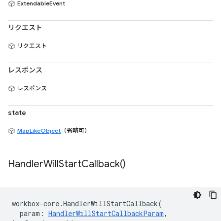
ExtendableEvent
リクエスト
リクエスト
レスポンス
レスポンス
state
MapLikeObject
（省略可）
Handler
Will
Start
Callback(
)
workbox
-
core
.
HandlerWillStartCallback
(
param
:
HandlerWillStartCallbackParam
,