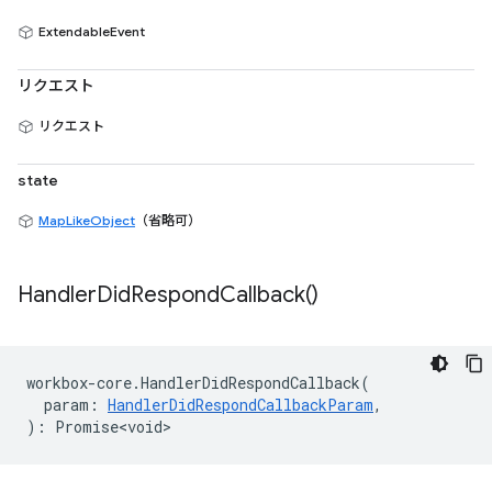
ExtendableEvent
リクエスト
リクエスト
state
MapLikeObject
（省略可）
Handler
Did
Respond
Callback(
)
workbox
-
core
.
HandlerDidRespondCallback
(
param
:
HandlerDidRespondCallbackParam
,
)
:
Promise<void>