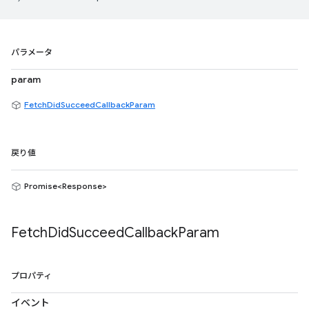
パラメータ
param
FetchDidSucceedCallbackParam
戻り値
Promise<Response>
Fetch
Did
Succeed
Callback
Param
プロパティ
イベント