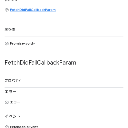
FetchDidFailCallbackParam
戻り値
Promise<void>
Fetch
Did
Fail
Callback
Param
プロパティ
エラー
エラー
イベント
ExtendableEvent