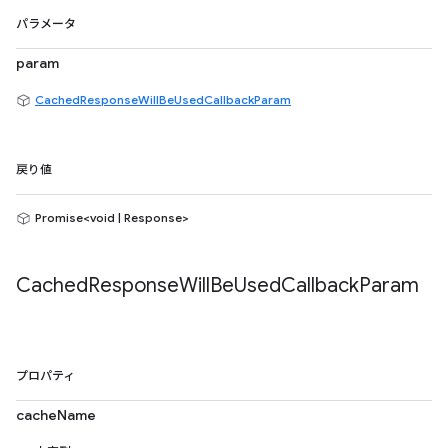
パラメータ
param
CachedResponseWillBeUsedCallbackParam
戻り値
Promise<void | Response>
Cached
Response
Will
Be
Used
Callback
Param
プロパティ
cacheName