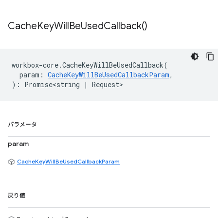
Cache
Key
Will
Be
Used
Callback(
)
workbox
-
core
.
CacheKeyWillBeUsedCallback
(
param
:
CacheKeyWillBeUsedCallbackParam
,
)
:
Promise<string
|
Request
>
パラメータ
param
CacheKeyWillBeUsedCallbackParam
戻り値