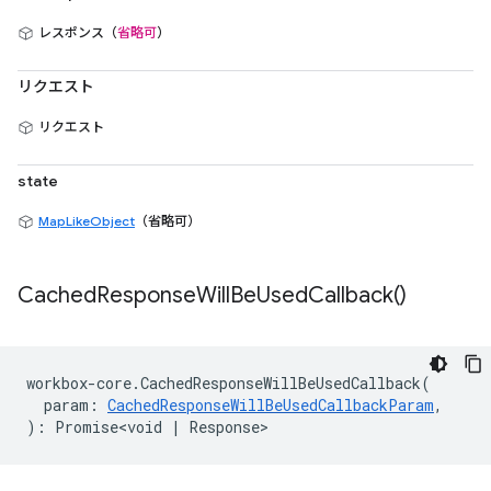
レスポンス（
省略可
）
リクエスト
リクエスト
state
MapLikeObject
（省略可）
Cached
Response
Will
Be
Used
Callback(
)
workbox
-
core
.
CachedResponseWillBeUsedCallback
(
param
:
CachedResponseWillBeUsedCallbackParam
,
)
:
Promise<void
|
Response
>