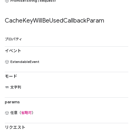
Promise<string | Request>
Cache
Key
Will
Be
Used
Callback
Param
プロパティ
イベント
ExtendableEvent
モード
文字列
params
任意（
省略可
）
リクエスト