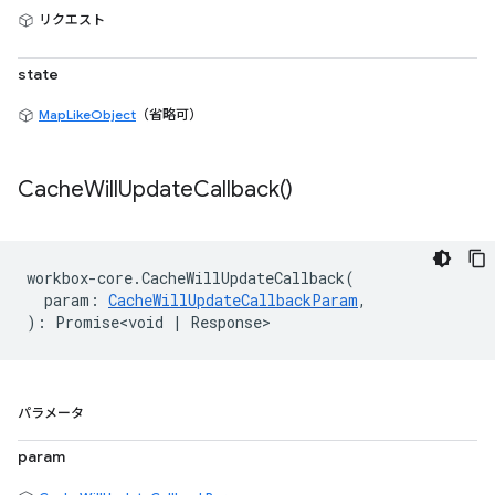
リクエスト
state
MapLikeObject
（省略可）
Cache
Will
Update
Callback(
)
workbox
-
core
.
CacheWillUpdateCallback
(
param
:
CacheWillUpdateCallbackParam
,
)
:
Promise<void
|
Response
>
パラメータ
param