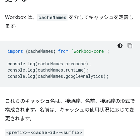
Workbox は、
cacheNames
を介してキャッシュを定義し
ます。
import
{
cacheNames
}
from
'workbox-core'
;
console
.
log
(
cacheNames
.
precache
);
console
.
log
(
cacheNames
.
runtime
);
console
.
log
(
cacheNames
.
googleAnalytics
);
これらのキャッシュ名は、接頭辞、名前、接尾辞の形式で
構成されます。名前は、キャッシュの使用状況に応じて変
更されます。
<prefix>-<cache-id>-<suffix>