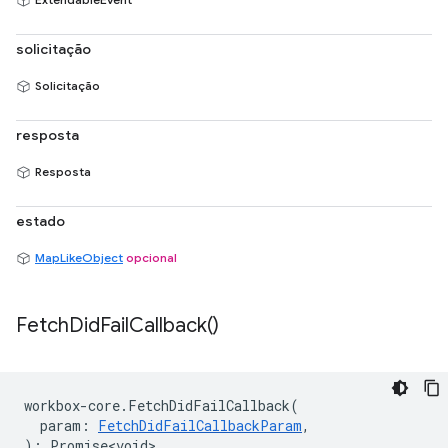
solicitação
Solicitação
resposta
Resposta
estado
MapLikeObject
opcional
Fetch
Did
Fail
Callback(
)
workbox
-
core
.
FetchDidFailCallback
(
param
:
FetchDidFailCallbackParam
,
)
:
Promise<void>