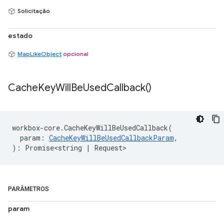
Solicitação
estado
MapLikeObject
opcional
Cache
Key
Will
Be
Used
Callback(
)
workbox
-
core
.
CacheKeyWillBeUsedCallback
(
param
:
CacheKeyWillBeUsedCallbackParam
,
)
:
Promise<string
|
Request
>
PARÂMETROS
param