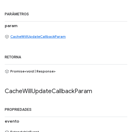
PARÂMETROS
param
CacheWillUpdateCallbackParam
RETORNA
Promise<void | Response>
Cache
Will
Update
Callback
Param
PROPRIEDADES
evento
ExtendableEvent