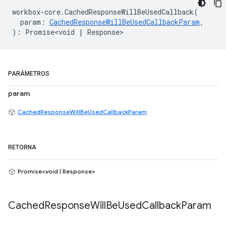
workbox
-
core
.
CachedResponseWillBeUsedCallback
(
param
:
CachedResponseWillBeUsedCallbackParam
,
)
:
Promise<void
|
Response
>
PARÂMETROS
param
CachedResponseWillBeUsedCallbackParam
RETORNA
Promise<void | Response>
Cached
Response
Will
Be
Used
Callback
Param