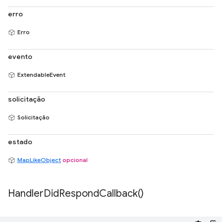
erro
Erro
evento
ExtendableEvent
solicitação
Solicitação
estado
MapLikeObject
opcional
Handler
Did
Respond
Callback(
)