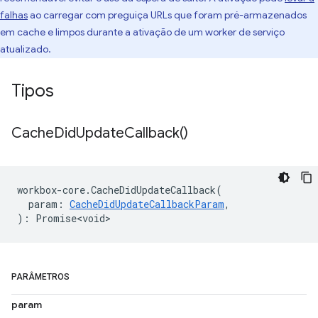
falhas
ao carregar com preguiça URLs que foram pré-armazenados
em cache e limpos durante a ativação de um worker de serviço
atualizado.
Tipos
Cache
Did
Update
Callback(
)
workbox
-
core
.
CacheDidUpdateCallback
(
param
:
CacheDidUpdateCallbackParam
,
)
:
Promise<void>
PARÂMETROS
param