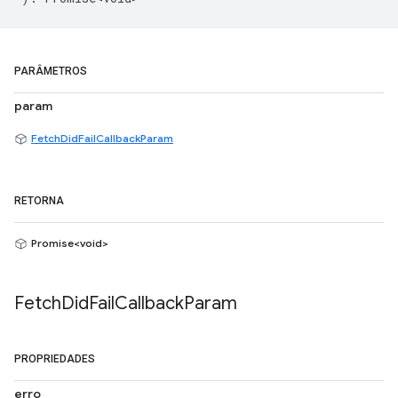
PARÂMETROS
param
FetchDidFailCallbackParam
RETORNA
Promise<void>
Fetch
Did
Fail
Callback
Param
PROPRIEDADES
erro