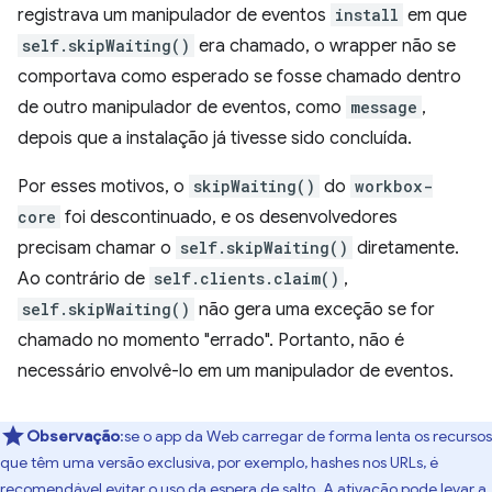
registrava um manipulador de eventos
install
em que
self.skipWaiting()
era chamado, o wrapper não se
comportava como esperado se fosse chamado dentro
de outro manipulador de eventos, como
message
,
depois que a instalação já tivesse sido concluída.
Por esses motivos, o
skipWaiting()
do
workbox-
core
foi descontinuado, e os desenvolvedores
precisam chamar o
self.skipWaiting()
diretamente.
Ao contrário de
self.clients.claim()
,
self.skipWaiting()
não gera uma exceção se for
chamado no momento "errado". Portanto, não é
necessário envolvê-lo em um manipulador de eventos.
Observação
:se o app da Web carregar de forma lenta os recursos
que têm uma versão exclusiva, por exemplo, hashes nos URLs, é
recomendável evitar o uso da espera de salto. A ativação pode
levar a