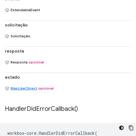
ExtendableEvent
solicitação
Solicitação
resposta
Resposta
opcional
estado
MapLikeObject
opcional
Handler
Did
Error
Callback(
)
workbox
-
core
.
HandlerDidErrorCallback
(