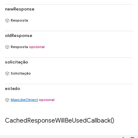
newResponse
Resposta
oldResponse
Resposta
opcional
solicitação
Solicitação
estado
MapLikeObject
opcional
Cached
Response
Will
Be
Used
Callback(
)