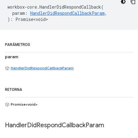
workbox
-
core
.
HandlerDidRespondCallback
(
param
:
HandlerDidRespondCallbackParam
,
)
:
Promise<void>
PARÂMETROS
param
HandlerDidRespondCallbackParam
RETORNA
Promise<void>
Handler
Did
Respond
Callback
Param