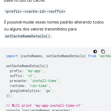
base no uso do cache.
<prefix>-<cache-id>-<suffix>
É possível mudar esses nomes padrão alterando todos
ou alguns dos valores transmitidos para
setCacheNameDetails()
.
import
{
cacheNames
,
setCacheNameDetails
}
from
'workb
setCacheNameDetails
({
prefix
:
'my-app'
,
suffix
:
'v1'
,
precache
:
'install-time'
,
runtime
:
'run-time'
,
googleAnalytics
:
'ga'
,
});
// Will print 'my-app-install-time-v1'
console
.
log
(
cacheNames
.
precache
);