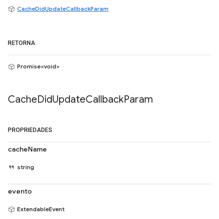
CacheDidUpdateCallbackParam
RETORNA
Promise<void>
Cache
Did
Update
Callback
Param
PROPRIEDADES
cacheName
string
evento
ExtendableEvent