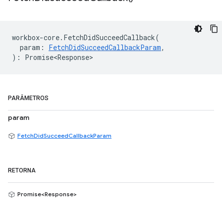
workbox
-
core
.
FetchDidSucceedCallback
(
param
:
FetchDidSucceedCallbackParam
,
)
:
Promise<Response>
PARÂMETROS
param
FetchDidSucceedCallbackParam
RETORNA
Promise<Response>