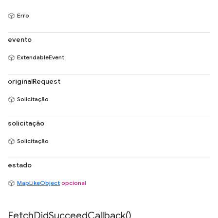
Erro
evento
ExtendableEvent
originalRequest
Solicitação
solicitação
Solicitação
estado
MapLikeObject
opcional
Fetch
Did
Succeed
Callback(
)