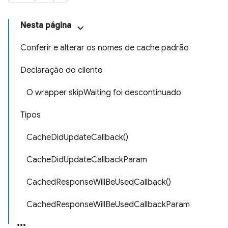
Nesta página
Conferir e alterar os nomes de cache padrão
Declaração do cliente
O wrapper skipWaiting foi descontinuado
Tipos
CacheDidUpdateCallback()
CacheDidUpdateCallbackParam
CachedResponseWillBeUsedCallback()
CachedResponseWillBeUsedCallbackParam