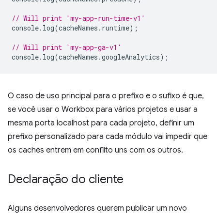
// Will print 'my-app-run-time-v1'
console
.
log
(
cacheNames
.
runtime
);
// Will print 'my-app-ga-v1'
console
.
log
(
cacheNames
.
googleAnalytics
);
O caso de uso principal para o prefixo e o sufixo é que,
se você usar o Workbox para vários projetos e usar a
mesma porta localhost para cada projeto, definir um
prefixo personalizado para cada módulo vai impedir que
os caches entrem em conflito uns com os outros.
Declaração do cliente
Alguns desenvolvedores querem publicar um novo