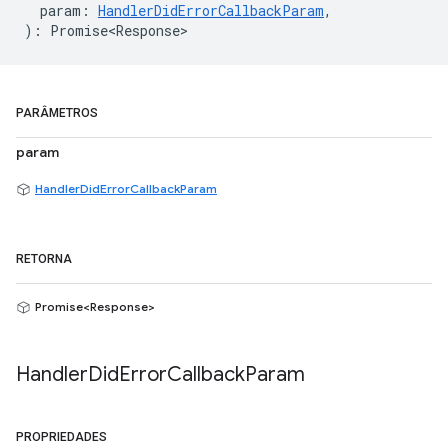
param
:
HandlerDidErrorCallbackParam
,
)
:
Promise<Response>
PARÂMETROS
param
HandlerDidErrorCallbackParam
RETORNA
Promise<Response>
Handler
Did
Error
Callback
Param
PROPRIEDADES