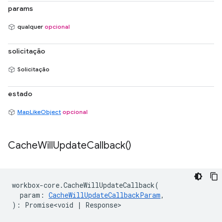
params
qualquer
opcional
solicitação
Solicitação
estado
MapLikeObject
opcional
Cache
Will
Update
Callback(
)
workbox
-
core
.
CacheWillUpdateCallback
(
param
:
CacheWillUpdateCallbackParam
,
)
:
Promise<void
|
Response
>