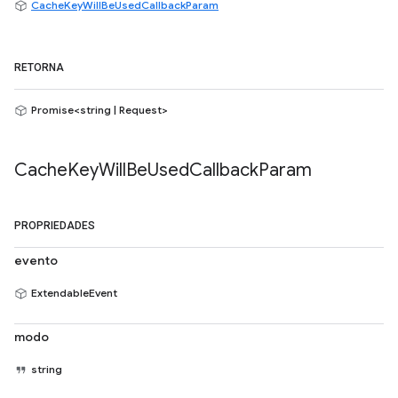
CacheKeyWillBeUsedCallbackParam
RETORNA
Promise<string | Request>
Cache
Key
Will
Be
Used
Callback
Param
PROPRIEDADES
evento
ExtendableEvent
modo
string