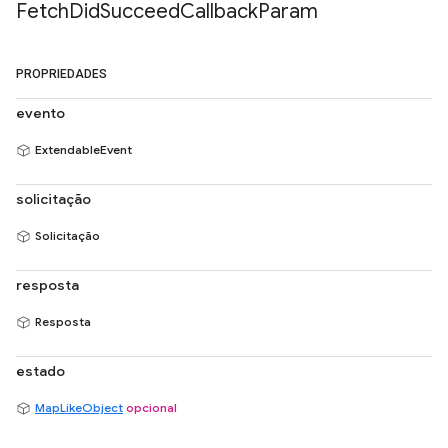
Fetch
Did
Succeed
Callback
Param
PROPRIEDADES
evento
ExtendableEvent
solicitação
Solicitação
resposta
Resposta
estado
MapLikeObject
opcional