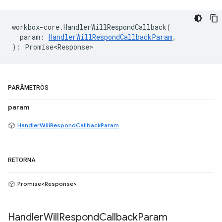
workbox
-
core
.
HandlerWillRespondCallback
(
param
:
HandlerWillRespondCallbackParam
,
)
:
Promise<Response>
PARÂMETROS
param
HandlerWillRespondCallbackParam
RETORNA
Promise<Response>
Handler
Will
Respond
Callback
Param