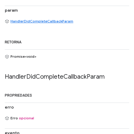
param
HandlerDidCompleteCallbackParam
RETORNA
Promise<void>
Handler
Did
Complete
Callback
Param
PROPRIEDADES
erro
Erro
opcional
evento