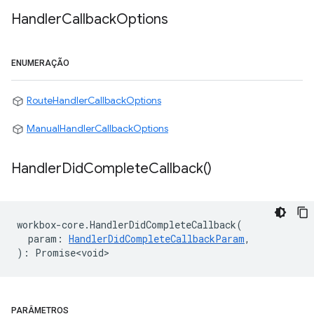
Handler
Callback
Options
ENUMERAÇÃO
RouteHandlerCallbackOptions
ManualHandlerCallbackOptions
Handler
Did
Complete
Callback(
)
workbox
-
core
.
HandlerDidCompleteCallback
(
param
:
HandlerDidCompleteCallbackParam
,
)
:
Promise<void>
PARÂMETROS