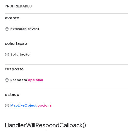
PROPRIEDADES
evento
ExtendableEvent
solicitação
Solicitação
resposta
Resposta
opcional
estado
MapLikeObject
opcional
Handler
Will
Respond
Callback(
)