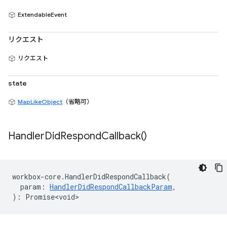
ExtendableEvent
リクエスト
リクエスト
state
MapLikeObject
（省略可）
Handler
Did
Respond
Callback(
)
workbox
-
core
.
HandlerDidRespondCallback
(
param
:
HandlerDidRespondCallbackParam
,
)
:
Promise<void>