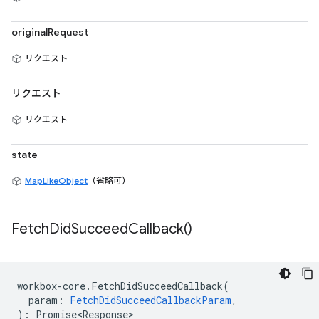
originalRequest
リクエスト
リクエスト
リクエスト
state
MapLikeObject
（省略可）
Fetch
Did
Succeed
Callback(
)
workbox
-
core
.
FetchDidSucceedCallback
(
param
:
FetchDidSucceedCallbackParam
,
)
:
Promise<Response>