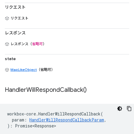
リクエスト
リクエスト
レスポンス
レスポンス（
省略可
）
state
MapLikeObject
（省略可）
Handler
Will
Respond
Callback(
)
workbox
-
core
.
HandlerWillRespondCallback
(
param
:
HandlerWillRespondCallbackParam
,
)
:
Promise<Response>