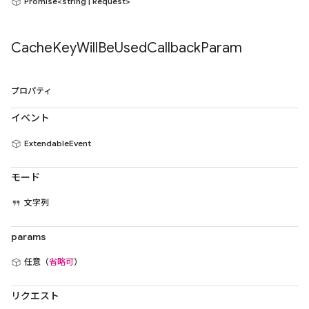
Promise<string | Request>
Cache
Key
Will
Be
Used
Callback
Param
プロパティ
イベント
ExtendableEvent
モード
文字列
params
任意（
省略可
）
リクエスト