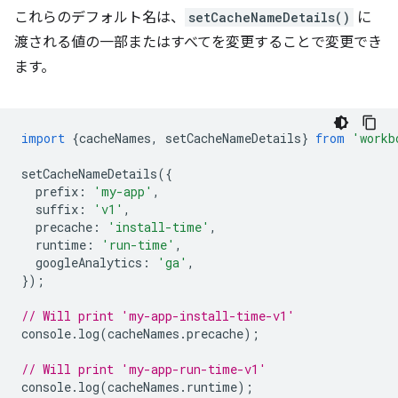
これらのデフォルト名は、
setCacheNameDetails()
に
渡される値の一部またはすべてを変更することで変更でき
ます。
import
{
cacheNames
,
setCacheNameDetails
}
from
'workb
setCacheNameDetails
({
prefix
:
'my-app'
,
suffix
:
'v1'
,
precache
:
'install-time'
,
runtime
:
'run-time'
,
googleAnalytics
:
'ga'
,
});
// Will print 'my-app-install-time-v1'
console
.
log
(
cacheNames
.
precache
);
// Will print 'my-app-run-time-v1'
console
.
log
(
cacheNames
.
runtime
);