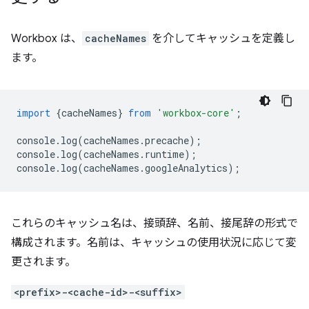
Workbox は、
cacheNames
を介してキャッシュを定義し
ます。
import
{
cacheNames
}
from
'workbox-core'
;
console
.
log
(
cacheNames
.
precache
);
console
.
log
(
cacheNames
.
runtime
);
console
.
log
(
cacheNames
.
googleAnalytics
);
これらのキャッシュ名は、接頭辞、名前、接尾辞の形式で
構成されます。名前は、キャッシュの使用状況に応じて変
更されます。
<prefix>-<cache-id>-<suffix>