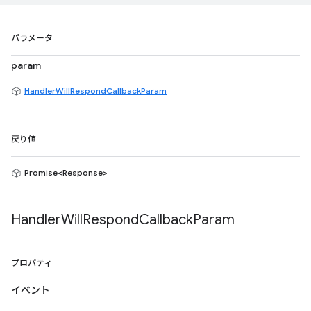
パラメータ
param
HandlerWillRespondCallbackParam
戻り値
Promise<Response>
Handler
Will
Respond
Callback
Param
プロパティ
イベント