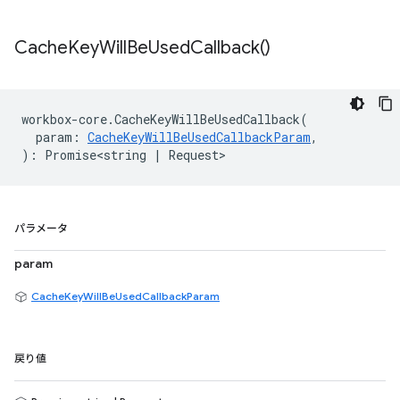
Cache
Key
Will
Be
Used
Callback(
)
workbox
-
core
.
CacheKeyWillBeUsedCallback
(
param
:
CacheKeyWillBeUsedCallbackParam
,
)
:
Promise<string
|
Request
>
パラメータ
param
CacheKeyWillBeUsedCallbackParam
戻り値