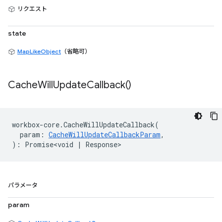
リクエスト
state
MapLikeObject
（省略可）
Cache
Will
Update
Callback(
)
workbox
-
core
.
CacheWillUpdateCallback
(
param
:
CacheWillUpdateCallbackParam
,
)
:
Promise<void
|
Response
>
パラメータ
param