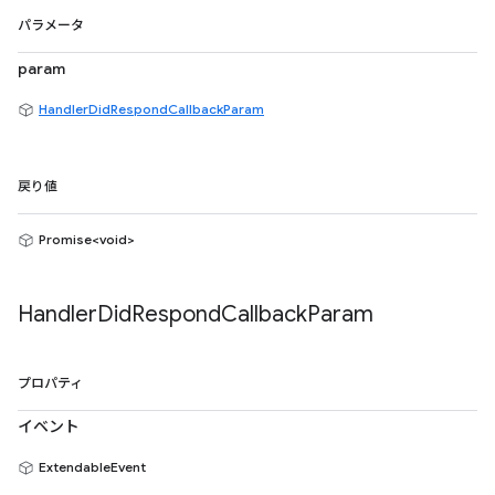
パラメータ
param
HandlerDidRespondCallbackParam
戻り値
Promise<void>
Handler
Did
Respond
Callback
Param
プロパティ
イベント
ExtendableEvent