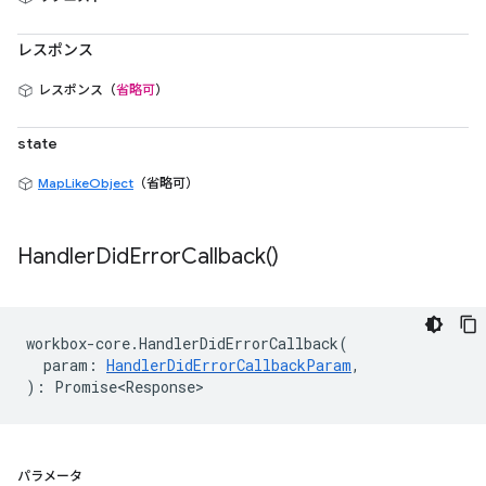
レスポンス
レスポンス（
省略可
）
state
MapLikeObject
（省略可）
Handler
Did
Error
Callback(
)
workbox
-
core
.
HandlerDidErrorCallback
(
param
:
HandlerDidErrorCallbackParam
,
)
:
Promise<Response>
パラメータ