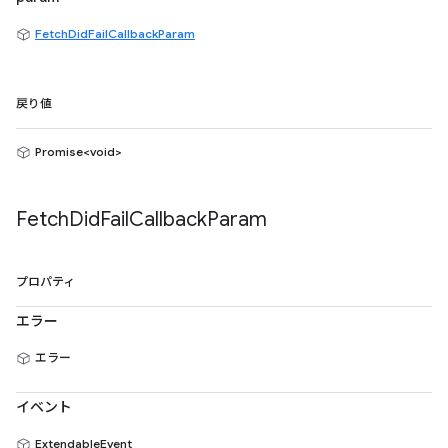
FetchDidFailCallbackParam
戻り値
Promise<void>
Fetch
Did
Fail
Callback
Param
プロパティ
エラー
エラー
イベント
ExtendableEvent