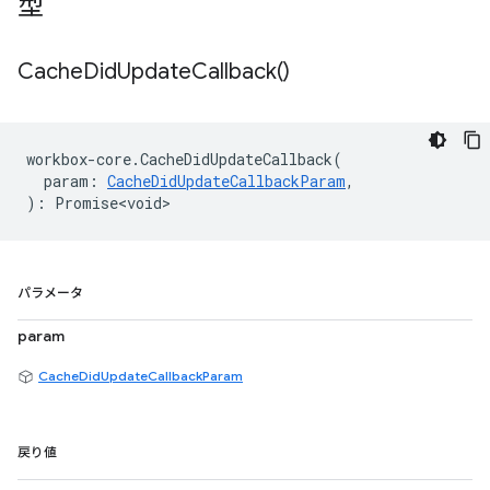
型
Cache
Did
Update
Callback(
)
workbox
-
core
.
CacheDidUpdateCallback
(
param
:
CacheDidUpdateCallbackParam
,
)
:
Promise<void>
パラメータ
param
CacheDidUpdateCallbackParam
戻り値