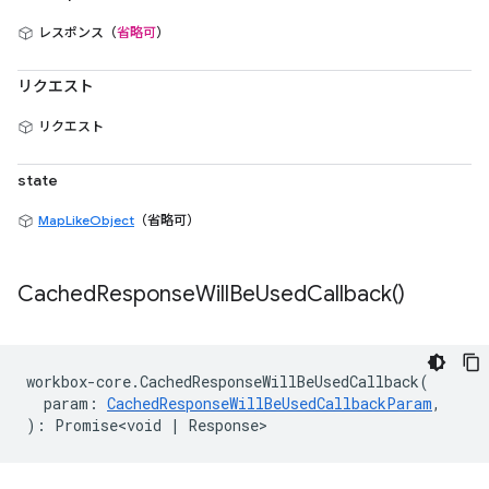
レスポンス（
省略可
）
リクエスト
リクエスト
state
MapLikeObject
（省略可）
Cached
Response
Will
Be
Used
Callback(
)
workbox
-
core
.
CachedResponseWillBeUsedCallback
(
param
:
CachedResponseWillBeUsedCallbackParam
,
)
:
Promise<void
|
Response
>