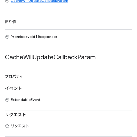
CacheWillUpdateCallbackParam
戻り値
Promise<void | Response>
Cache
Will
Update
Callback
Param
プロパティ
イベント
ExtendableEvent
リクエスト
リクエスト