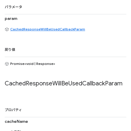
パラメータ
param
CachedResponseWillBeUsedCallbackParam
戻り値
Promise<void | Response>
Cached
Response
Will
Be
Used
Callback
Param
プロパティ
cacheName