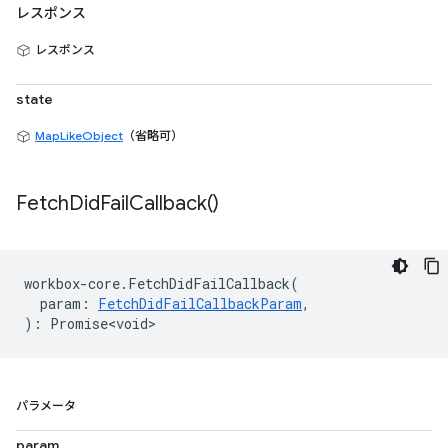
レスポンス
レスポンス
state
MapLikeObject
（省略可）
Fetch
Did
Fail
Callback(
)
workbox
-
core
.
FetchDidFailCallback
(
param
:
FetchDidFailCallbackParam
,
)
:
Promise<void>
パラメータ
param