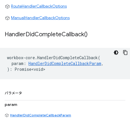
RouteHandlerCallbackOptions
ManualHandlerCallbackOptions
Handler
Did
Complete
Callback(
)
workbox
-
core
.
HandlerDidCompleteCallback
(
param
:
HandlerDidCompleteCallbackParam
,
)
:
Promise<void>
パラメータ
param
HandlerDidCompleteCallbackParam