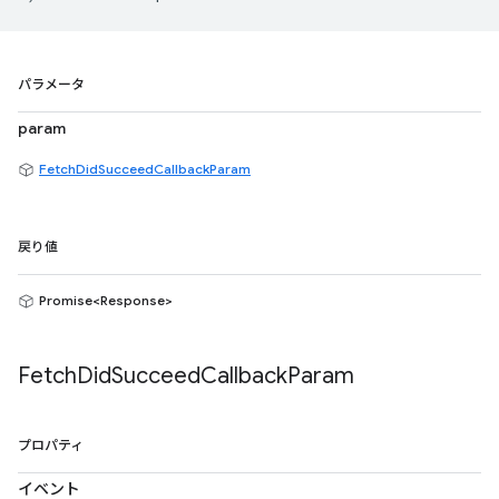
パラメータ
param
FetchDidSucceedCallbackParam
戻り値
Promise<Response>
Fetch
Did
Succeed
Callback
Param
プロパティ
イベント