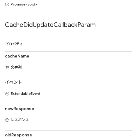
Promise<void>
Cache
Did
Update
Callback
Param
プロパティ
cacheName
文字列
イベント
ExtendableEvent
newResponse
レスポンス
oldResponse