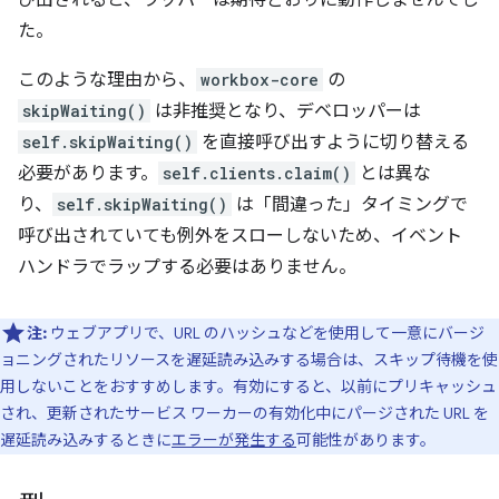
び出されると、ラッパーは期待どおりに動作しませんでし
た。
このような理由から、
workbox-core
の
skipWaiting()
は非推奨となり、デベロッパーは
self.skipWaiting()
を直接呼び出すように切り替える
必要があります。
self.clients.claim()
とは異な
り、
self.skipWaiting()
は「間違った」タイミングで
呼び出されていても例外をスローしないため、イベント
ハンドラでラップする必要はありません。
注:
ウェブアプリで、URL のハッシュなどを使用して一意にバージ
ョニングされたリソースを遅延読み込みする場合は、スキップ待機を使
用しないことをおすすめします。有効にすると、以前にプリキャッシュ
され、更新されたサービス ワーカーの有効化中にパージされた URL を
遅延読み込みするときに
エラーが発生する
可能性があります。