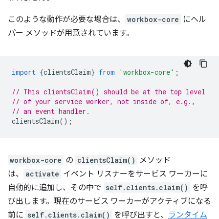
このような動作が必要な場合は、
workbox-core
にヘル
パー メソッドが用意されています。
import
{
clientsClaim
}
from
'workbox-core'
;
// This clientsClaim() should be at the top level
// of your service worker, not inside of, e.g.,
// an event handler.
clientsClaim
();
workbox-core
の
clientsClaim()
メソッド
は、
activate
イベント リスナーをサービス ワーカーに
自動的に追加し、その中で
self.clients.claim()
を呼
び出します。現在のサービス ワーカーがアクティブになる
前に
self.clients.claim()
を呼び出すと、
ランタイム