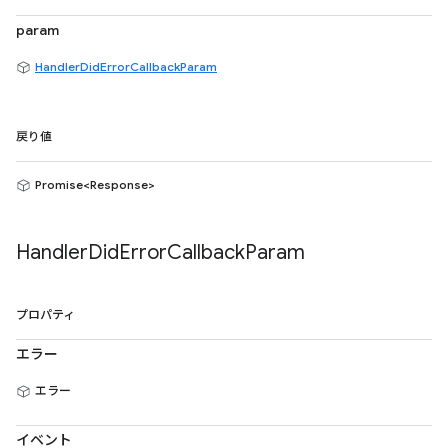
param
HandlerDidErrorCallbackParam
戻り値
Promise<Response>
Handler
Did
Error
Callback
Param
プロパティ
エラー
エラー
イベント