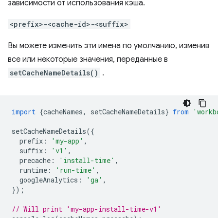
зависимости от использования кэша.
<prefix>-<cache-id>-<suffix>
Вы можете изменить эти имена по умолчанию, изменив
все или некоторые значения, переданные в
setCacheNameDetails()
.
import
{
cacheNames
,
setCacheNameDetails
}
from
'workb
setCacheNameDetails
({
prefix
:
'my-app'
,
suffix
:
'v1'
,
precache
:
'install-time'
,
runtime
:
'run-time'
,
googleAnalytics
:
'ga'
,
});
// Will print 'my-app-install-time-v1'