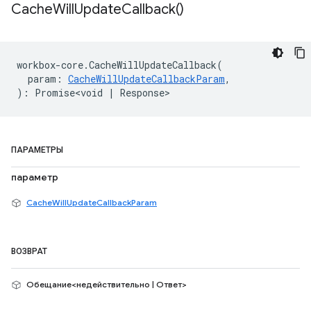
Cache
Will
Update
Callback(
)
workbox
-
core
.
CacheWillUpdateCallback
(
param
:
CacheWillUpdateCallbackParam
,
)
:
Promise<void
|
Response
>
ПАРАМЕТРЫ
параметр
CacheWillUpdateCallbackParam
ВОЗВРАТ
Обещание<недействительно | Ответ>