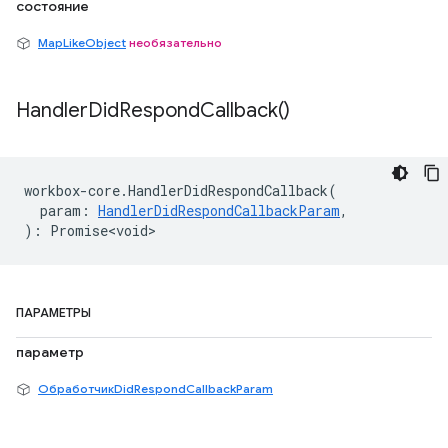
состояние
MapLikeObject
необязательно
Handler
Did
Respond
Callback(
)
workbox
-
core
.
HandlerDidRespondCallback
(
param
:
HandlerDidRespondCallbackParam
,
)
:
Promise<void>
ПАРАМЕТРЫ
параметр
ОбработчикDidRespondCallbackParam