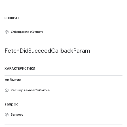
ВОЗВРАТ
Обещание<Ответ>
Fetch
Did
Succeed
Callback
Param
ХАРАКТЕРИСТИКИ
событие
РасширяемоеСобытие
запрос
Запрос