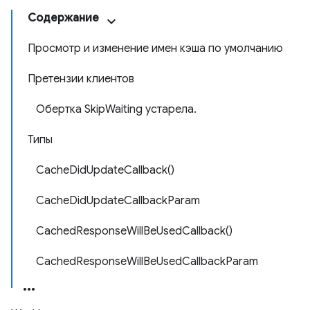
Содержание
Просмотр и изменение имен кэша по умолчанию
Претензии клиентов
Обертка SkipWaiting устарела.
Типы
CacheDidUpdateCallback()
CacheDidUpdateCallbackParam
CachedResponseWillBeUsedCallback()
CachedResponseWillBeUsedCallbackParam