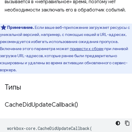
вызывается в «неправильное» время, поэтому нет
необходимости заключать его в обработчик событий.
Примечание.
Если ваше веб-приложение загружает ресурсы с
уникальной версией, например, с помощью хешей в URL-адресах,
рекомендуется избегать использования ожидания пропуска.
Включение этого параметра может
привести к сбоям
при ленивой
загрузке URL-адресов, которые ранее были предварительно
кэшированы и удалены во время активации обновленного сервис-
воркера.
Типы
Cache
Did
Update
Callback(
)
workbox
-
core
.
CacheDidUpdateCallback
(