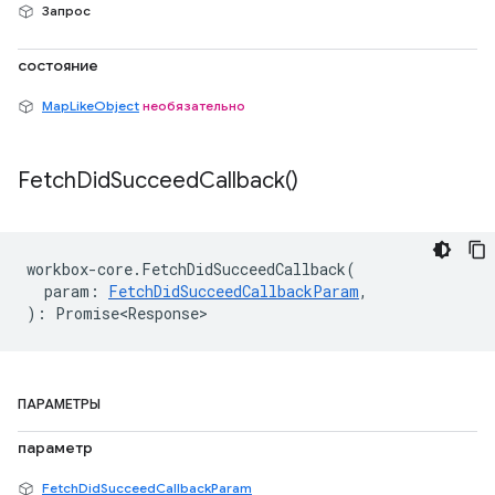
Запрос
состояние
MapLikeObject
необязательно
Fetch
Did
Succeed
Callback(
)
workbox
-
core
.
FetchDidSucceedCallback
(
param
:
FetchDidSucceedCallbackParam
,
)
:
Promise<Response>
ПАРАМЕТРЫ
параметр
FetchDidSucceedCallbackParam