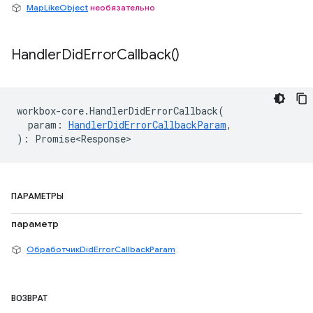
MapLikeObject
необязательно
Handler
Did
Error
Callback(
)
workbox
-
core
.
HandlerDidErrorCallback
(
param
:
HandlerDidErrorCallbackParam
,
)
:
Promise<Response>
ПАРАМЕТРЫ
параметр
ОбработчикDidErrorCallbackParam
ВОЗВРАТ