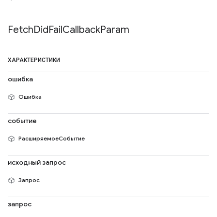
Fetch
Did
Fail
Callback
Param
ХАРАКТЕРИСТИКИ
ошибка
Ошибка
событие
РасширяемоеСобытие
исходный запрос
Запрос
запрос