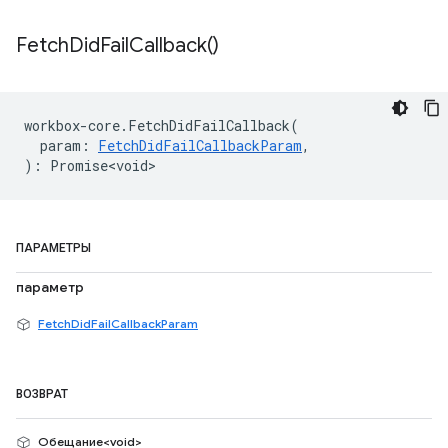
Fetch
Did
Fail
Callback(
)
workbox
-
core
.
FetchDidFailCallback
(
param
:
FetchDidFailCallbackParam
,
)
:
Promise<void>
ПАРАМЕТРЫ
параметр
FetchDidFailCallbackParam
ВОЗВРАТ
Обещание<void>