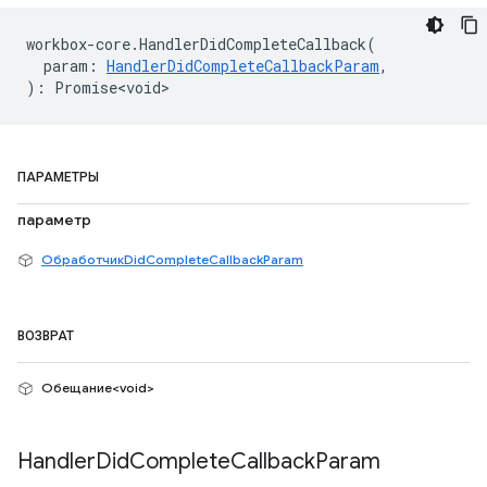
workbox
-
core
.
HandlerDidCompleteCallback
(
param
:
HandlerDidCompleteCallbackParam
,
)
:
Promise<void>
ПАРАМЕТРЫ
параметр
ОбработчикDidCompleteCallbackParam
ВОЗВРАТ
Обещание<void>
Handler
Did
Complete
Callback
Param