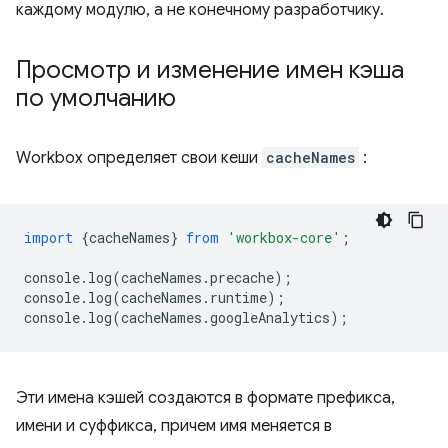
каждому модулю, а не конечному разработчику.
Просмотр и изменение имен кэша
по умолчанию
Workbox определяет свои кеши
cacheNames
:
import
{
cacheNames
}
from
'workbox-core'
;
console
.
log
(
cacheNames
.
precache
);
console
.
log
(
cacheNames
.
runtime
);
console
.
log
(
cacheNames
.
googleAnalytics
);
Эти имена кэшей создаются в формате префикса,
имени и суффикса, причем имя меняется в