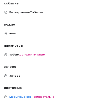
событие
РасширяемоеСобытие
режим
нить
параметры
любые
дополнительные
запрос
Запрос
состояние
MapLikeObject
необязательно