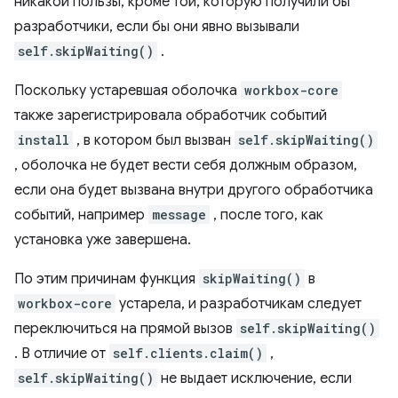
никакой пользы, кроме той, которую получили бы
разработчики, если бы они явно вызывали
self.skipWaiting()
.
Поскольку устаревшая оболочка
workbox-core
также зарегистрировала обработчик событий
install
, в котором был вызван
self.skipWaiting()
, оболочка не будет вести себя должным образом,
если она будет вызвана внутри другого обработчика
событий, например
message
, после того, как
установка уже завершена.
По этим причинам функция
skipWaiting()
в
workbox-core
устарела, и разработчикам следует
переключиться на прямой вызов
self.skipWaiting()
. В отличие от
self.clients.claim()
,
self.skipWaiting()
не выдает исключение, если