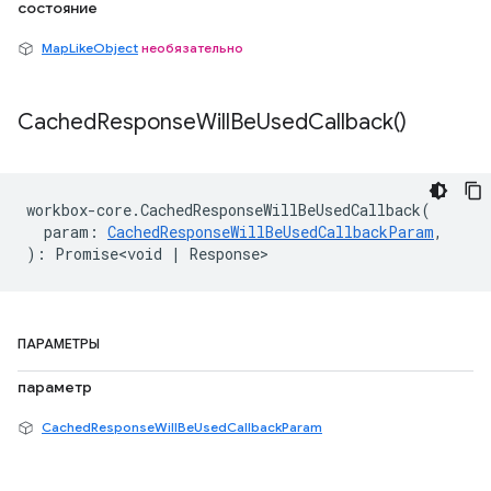
состояние
MapLikeObject
необязательно
Cached
Response
Will
Be
Used
Callback(
)
workbox
-
core
.
CachedResponseWillBeUsedCallback
(
param
:
CachedResponseWillBeUsedCallbackParam
,
)
:
Promise<void
|
Response
>
ПАРАМЕТРЫ
параметр
CachedResponseWillBeUsedCallbackParam