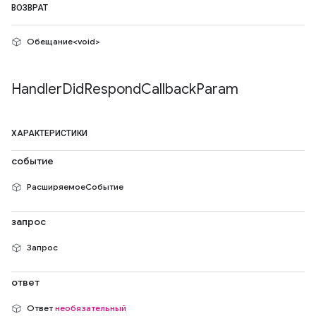
ВОЗВРАТ
Обещание<void>
Handler
Did
Respond
Callback
Param
ХАРАКТЕРИСТИКИ
событие
РасширяемоеСобытие
запрос
Запрос
ответ
Ответ
необязательный