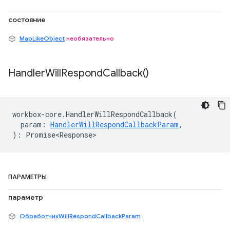
состояние
MapLikeObject
необязательно
Handler
Will
Respond
Callback(
)
workbox
-
core
.
HandlerWillRespondCallback
(
param
:
HandlerWillRespondCallbackParam
,
)
:
Promise<Response>
ПАРАМЕТРЫ
параметр
ОбработчикWillRespondCallbackParam