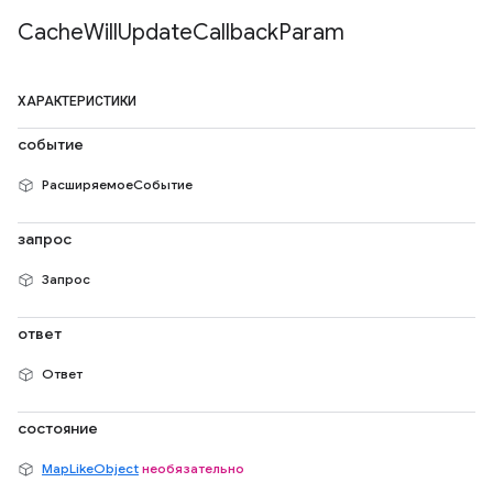
Cache
Will
Update
Callback
Param
ХАРАКТЕРИСТИКИ
событие
РасширяемоеСобытие
запрос
Запрос
ответ
Ответ
состояние
MapLikeObject
необязательно