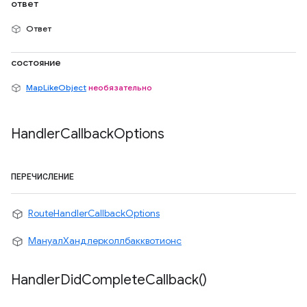
ответ
Ответ
состояние
MapLikeObject
необязательно
Handler
Callback
Options
ПЕРЕЧИСЛЕНИЕ
RouteHandlerCallbackOptions
МануалХандлерколлбакквотионс
Handler
Did
Complete
Callback(
)