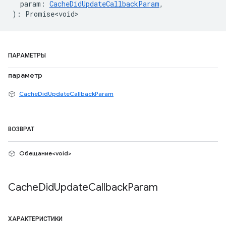
param
:
CacheDidUpdateCallbackParam
,
)
:
Promise<void>
ПАРАМЕТРЫ
параметр
CacheDidUpdateCallbackParam
ВОЗВРАТ
Обещание<void>
Cache
Did
Update
Callback
Param
ХАРАКТЕРИСТИКИ