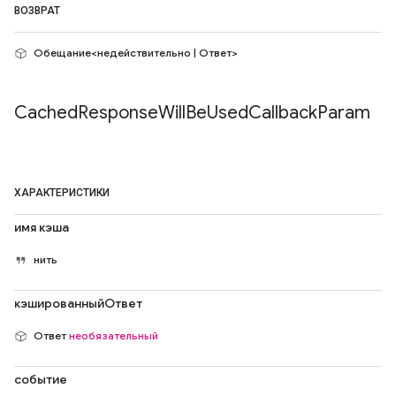
ВОЗВРАТ
Обещание<недействительно | Ответ>
Cached
Response
Will
Be
Used
Callback
Param
ХАРАКТЕРИСТИКИ
имя кэша
нить
кэшированныйОтвет
Ответ
необязательный
событие