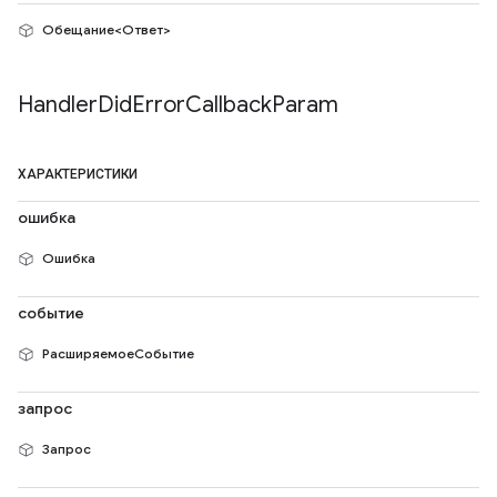
Обещание<Ответ>
Handler
Did
Error
Callback
Param
ХАРАКТЕРИСТИКИ
ошибка
Ошибка
событие
РасширяемоеСобытие
запрос
Запрос