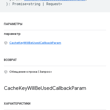
)
:
Promise<string
|
Request
>
ПАРАМЕТРЫ
параметр
CacheKeyWillBeUsedCallbackParam
ВОЗВРАТ
Обещание<строка | Запрос>
Cache
Key
Will
Be
Used
Callback
Param
ХАРАКТЕРИСТИКИ