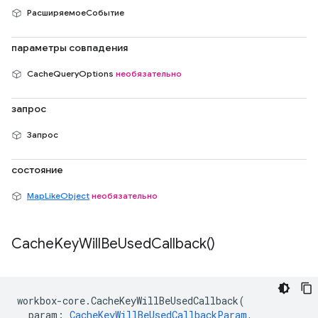
РасширяемоеСобытие
параметры совпадения
CacheQueryOptions
необязательно
запрос
Запрос
состояние
MapLikeObject
необязательно
Cache
Key
Will
Be
Used
Callback(
)
workbox
-
core
.
CacheKeyWillBeUsedCallback
(
param
:
CacheKeyWillBeUsedCallbackParam
,