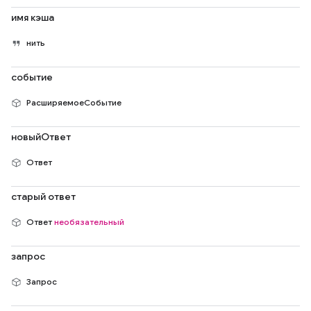
имя кэша
нить
событие
РасширяемоеСобытие
новыйОтвет
Ответ
старый ответ
Ответ
необязательный
запрос
Запрос