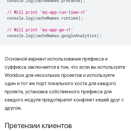
console
.
log
(
cacheNames
.
precache
);
// Will print 'my-app-run-time-v1'
console
.
log
(
cacheNames
.
runtime
);
// Will print 'my-app-ga-v1'
console
.
log
(
cacheNames
.
googleAnalytics
);
Основной вариант использования префикса и
суффикса заключается в том, что если вы используете
Workbox для нескольких проектов и используете
один и тот же порт локального хоста для каждого
проекта, установка собственного префикса для
каждого модуля предотвратит конфликт кешей друг с
другом.
Претензии клиентов