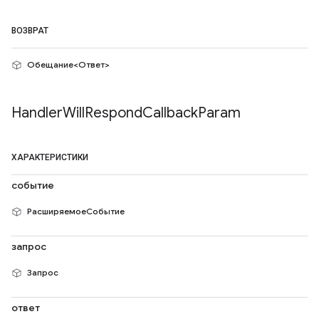
ВОЗВРАТ
Обещание<Ответ>
Handler
Will
Respond
Callback
Param
ХАРАКТЕРИСТИКИ
событие
РасширяемоеСобытие
запрос
Запрос
ответ