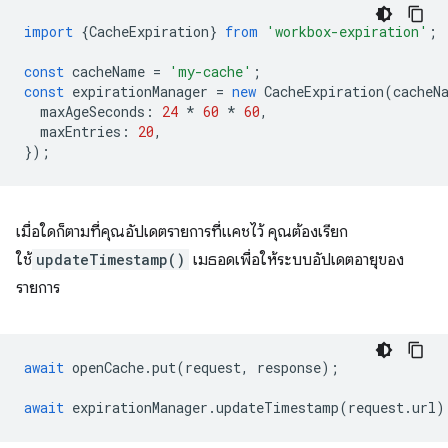
import
{
CacheExpiration
}
from
'workbox-expiration'
;
const
cacheName
=
'my-cache'
;
const
expirationManager
=
new
CacheExpiration
(
cacheN
maxAgeSeconds
:
24
*
60
*
60
,
maxEntries
:
20
,
});
เมื่อใดก็ตามที่คุณอัปเดตรายการที่แคชไว้ คุณต้องเรียก
ใช้
updateTimestamp()
เมธอดเพื่อให้ระบบอัปเดตอายุของ
รายการ
await
openCache
.
put
(
request
,
response
);
await
expirationManager
.
updateTimestamp
(
request
.
url
)