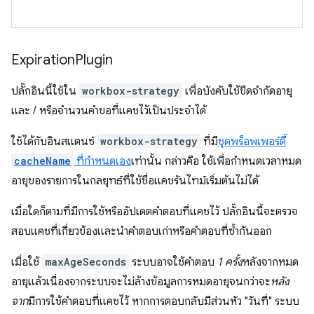
Expiration
Plugin
ปลั๊กอินนี้ใช้ใน
workbox-strategy
เพื่อบังคับใช้ขีดจํากัดอายุ
และ / หรือจํานวนคําขอที่แคชไว้เป็นประจําได้
ใช้ได้กับอินสแตนซ์
workbox-strategy
ที่มี
ชุดพร็อพเพอร์ตี้
cacheName
ที่กําหนดเอง
เท่านั้น กล่าวคือ ใช้เพื่อกำหนดเวลาหมด
อายุของรายการในกลยุทธ์ที่ใช้ชื่อแคชรันไทม์เริ่มต้นไม่ได้
เมื่อใดก็ตามที่มีการใช้หรืออัปเดตคำตอบที่แคชไว้ ปลั๊กอินนี้จะตรวจ
สอบแคชที่เกี่ยวข้องและนำคำตอบเก่าหรือคำตอบที่ซ้ำกันออก
เมื่อใช้
maxAgeSeconds
ระบบอาจใช้คำตอบ
1 ครั้ง
หลังจากหมด
อายุแล้วเนื่องจากระบบจะไม่ล้างข้อมูลการหมดอายุจนกว่าจะ
หลัง
จาก
มีการใช้คำตอบที่แคชไว้ หากการตอบกลับมีส่วนหัว "วันที่" ระบบ