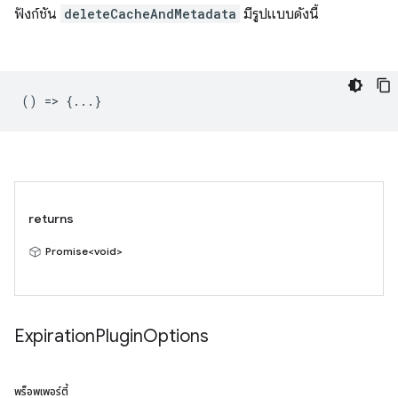
ฟังก์ชัน
deleteCacheAndMetadata
มีรูปแบบดังนี้
() => {...}
returns
Promise<void>
Expiration
Plugin
Options
พร็อพเพอร์ตี้