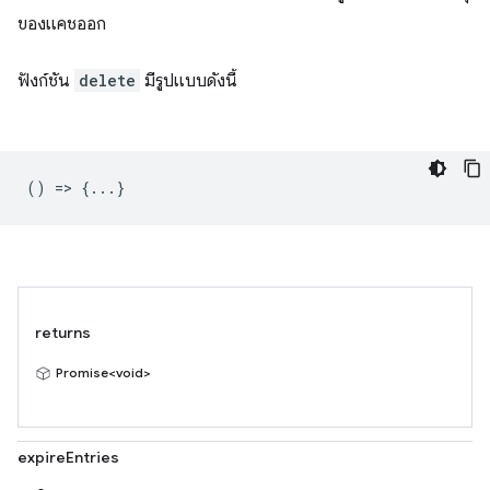
ของแคชออก
ฟังก์ชัน
delete
มีรูปแบบดังนี้
() => {...}
returns
Promise<void>
expireEntries