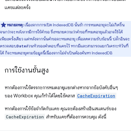
แคชแต่ละครั้ง
หมายเหตุ:
เนื่องจากการเปิด IndexedDB นั้นช้า การหมดอายุจะไม่เกิดขึ้น
จนกว่าจะ
หลังจาก
มีการใช้คำขอ ซึ่งหมายความว่าคำขอที่หมดอายุแล้วอาจใช้ได้
เพียงครั้งเดียว แต่หลังจากนั้นคำขอจะหมดอายุ เพื่อลดความซับซ้อนนี้ ปลั๊กอินจะ
ตรวจสอบ
ส่วนหัวของคำตอบที่แคชไว้ หากมีและสามารถแยกวิเคราะห์วันที่
Date
ได้ ก็จะหมดอายุตามข้อมูลนี้เนื่องจากไม่จําเป็นต้องค้นหา IndexedDB
การใช้งานขั้นสูง
หากต้องการใช้ตรรกะการหมดอายุแยกต่างหากจากข้อบังคับอื่นๆ
ของ Workbox คุณก็ทําได้โดยใช้คลาส
CacheExpiration
หากต้องการใช้ข้อจํากัดกับแคช คุณจะต้องสร้างอินสแตนซ์ของ
CacheExpiration
สําหรับแคชที่ต้องการควบคุม ดังนี้