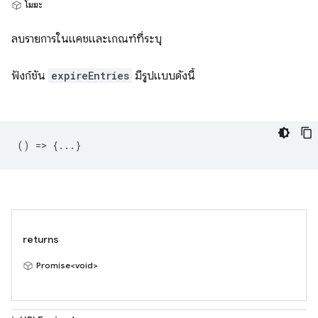
โมฆะ
ลบรายการในแคชและเกณฑ์ที่ระบุ
ฟังก์ชัน
expireEntries
มีรูปแบบดังนี้
() => {...}
returns
Promise<void>