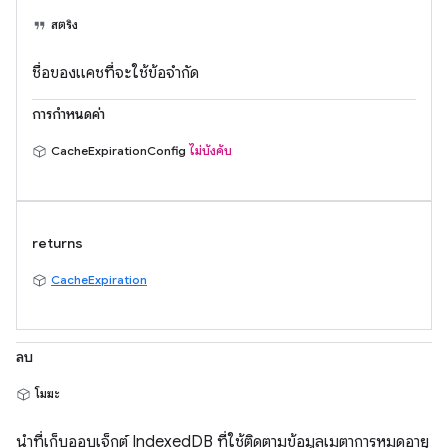
สตริง
ชื่อของแคชที่จะใช้ข้อจํากัด
การกำหนดค่า
CacheExpirationConfig
ไม่บังคับ
returns
CacheExpiration
ลบ
โมฆะ
นำที่เก็บออบเจ็กต์ IndexedDB ที่ใช้ติดตามข้อมูลเมตาการหมดอายุ