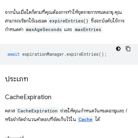
จากนั้นเมื่อใดก็ตามที่คุณต้องการทำให้ชุดรายการหมดอายุ คุณ
สามารถเรียกใช้เมธอด
expireEntries()
ซึ่งจะบังคับใช้การ
กำหนดค่า
maxAgeSeconds
และ
maxEntries
await
expirationManager
.
expireEntries
();
ประเภท
Cache
Expiration
คลาส
CacheExpiration
ช่วยให้คุณกําหนดวันหมดอายุและ /
หรือจํากัดจํานวนคําตอบที่จัดเก็บไว้ใน
Cache
ได้