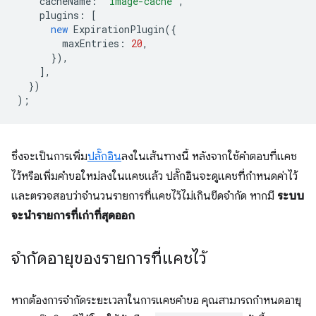
cacheName
:
'image-cache'
,
plugins
:
[
new
ExpirationPlugin
({
maxEntries
:
20
,
}),
],
})
);
ซึ่งจะเป็นการเพิ่ม
ปลั๊กอิน
ลงในเส้นทางนี้ หลังจากใช้คำตอบที่แคช
ไว้หรือเพิ่มคำขอใหม่ลงในแคชแล้ว ปลั๊กอินจะดูแคชที่กำหนดค่าไว้
และตรวจสอบว่าจำนวนรายการที่แคชไว้ไม่เกินขีดจำกัด หากมี
ระบบ
จะนำรายการที่เก่าที่สุดออก
จำกัดอายุของรายการที่แคชไว้
หากต้องการจำกัดระยะเวลาในการแคชคำขอ คุณสามารถกำหนดอายุ