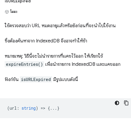
isURLExpired
โมฆะ
ใช้ตรวจสอบว่า URL หมดอายุแล้วหรือยังก่อนที่จะนำไปใช้งาน
ซึ่งต้องค้นหาจาก IndexedDB จึงอาจทําให้ช้า
หมายเหตุ: วิธีนี้จะไม่นำรายการที่แคชไว้ออก ให้เรียกใช้
expireEntries()
เพื่อนำรายการ IndexedDB และแคชออก
ฟังก์ชัน
isURLExpired
มีรูปแบบดังนี้
(
url
:
string
) => {...}