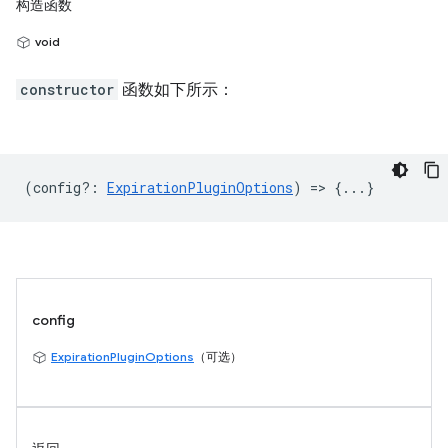
构造函数
void
constructor
函数如下所示：
(
config?
:
ExpirationPluginOptions
) => {...}
config
ExpirationPluginOptions
（可选）