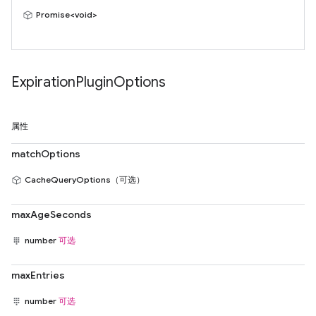
Promise<void>
Expiration
Plugin
Options
属性
matchOptions
CacheQueryOptions（可选）
maxAgeSeconds
number
可选
maxEntries
number
可选