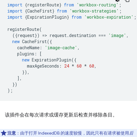
import
{
registerRoute
}
from
'workbox-routing'
;
import
{
CacheFirst
}
from
'workbox-strategies'
;
import
{
ExpirationPlugin
}
from
'workbox-expiration'
;
registerRoute
(
({
request
})
=
>
request
.
destination
===
'image'
,
new
CacheFirst
({
cacheName
:
'image-cache'
,
plugins
:
[
new
ExpirationPlugin
({
maxAgeSeconds
:
24
*
60
*
60
,
}),
],
})
);
该插件会在每次请求或缓存更新后检查并移除条目。
注意
：由于打开 IndexedDB 的速度较慢，因此只有在请求被使用
后