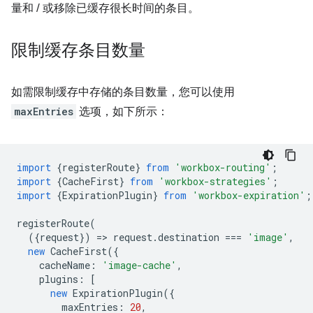
量和 / 或移除已缓存很长时间的条目。
限制缓存条目数量
如需限制缓存中存储的条目数量，您可以使用
maxEntries
选项，如下所示：
import
{
registerRoute
}
from
'workbox-routing'
;
import
{
CacheFirst
}
from
'workbox-strategies'
;
import
{
ExpirationPlugin
}
from
'workbox-expiration'
;
registerRoute
(
({
request
})
=
>
request
.
destination
===
'image'
,
new
CacheFirst
({
cacheName
:
'image-cache'
,
plugins
:
[
new
ExpirationPlugin
({
maxEntries
:
20
,