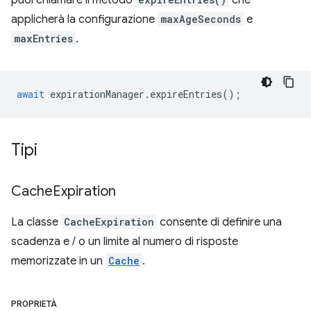
puoi chiamare il metodo
che
applicherà la configurazione
maxAgeSeconds
e
maxEntries
.
await
expirationManager
.
expireEntries
();
Tipi
Cache
Expiration
La classe
CacheExpiration
consente di definire una
scadenza e / o un limite al numero di risposte
memorizzate in un
Cache
.
PROPRIETÀ