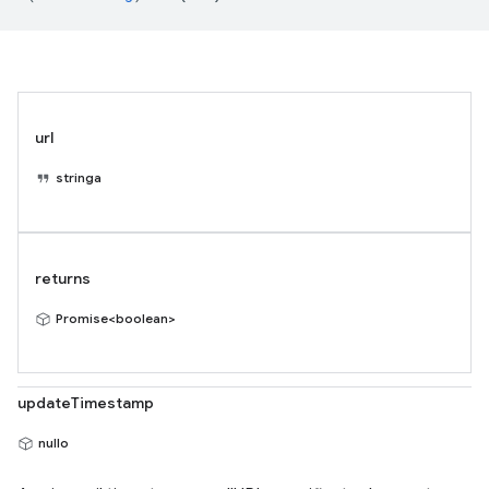
url
stringa
returns
Promise<boolean>
updateTimestamp
nullo