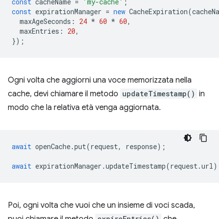
const
cacheName
=
'my-cache'
;
const
expirationManager
=
new
CacheExpiration
(
cacheN
maxAgeSeconds
:
24
*
60
*
60
,
maxEntries
:
20
,
});
Ogni volta che aggiorni una voce memorizzata nella
cache, devi chiamare il metodo
updateTimestamp()
in
modo che la relativa età venga aggiornata.
await
openCache
.
put
(
request
,
response
);
await
expirationManager
.
updateTimestamp
(
request
.
url
)
Poi, ogni volta che vuoi che un insieme di voci scada,
expireEntries()