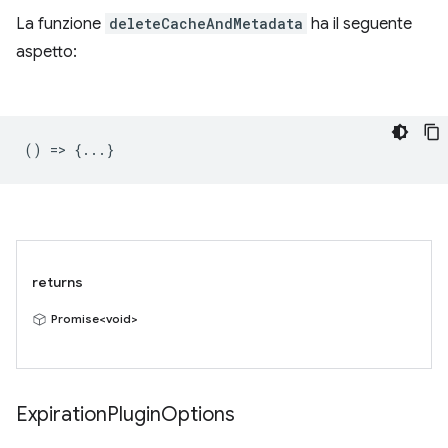
La funzione
deleteCacheAndMetadata
ha il seguente
aspetto:
() => {...}
returns
Promise<void>
Expiration
Plugin
Options