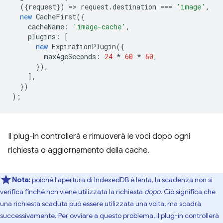
({
request
})
=
>
request
.
destination
===
'image'
,
new
CacheFirst
({
cacheName
:
'image-cache'
,
plugins
:
[
new
ExpirationPlugin
({
maxAgeSeconds
:
24
*
60
*
60
,
}),
],
})
);
Il plug-in controllerà e rimuoverà le voci dopo ogni
richiesta o aggiornamento della cache.
Nota:
poiché l'apertura di IndexedDB è lenta, la scadenza non si
verifica finché non viene utilizzata la richiesta
dopo
. Ciò significa che
una richiesta scaduta può essere utilizzata una volta, ma scadrà
successivamente. Per ovviare a questo problema, il plug-in controllerà